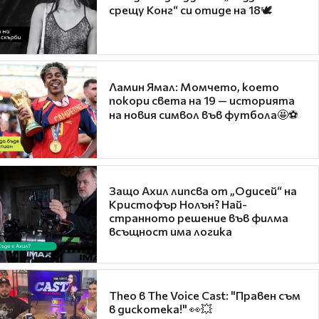
срещу Конг“ си отиде на 18🕊️
Ламин Ямал: Момчето, което
покори света на 19 — историята
на новия символ във футбола🤩⚽
Защо Ахил липсва от „Одисей“ на
Кристофър Нолън? Най-
странното решение във филма
всъщност има логика
Theo в The Voice Cast: "Правен съм
в дискотека!" 👀💥