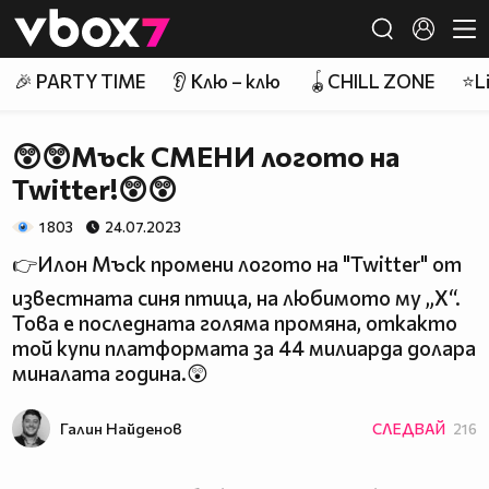
Member of
👾
🎉 PARTY TIME
👂 Клю – клю
🪀CHILL ZONE
⭐Li
😲😲Мъск СМЕНИ логото на
Twitter!😲😲
1 803
24.07.2023
👉Илон Мъск промени логото на "Twitter" от
известната синя птица, на любимото му „X“.
Toва е последната голяма промяна, откакто
той купи платформата за 44 милиарда долара
миналата година.😲
Галин Найденов
СЛЕДВАЙ
216