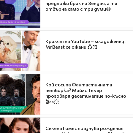
предложи брак на Зендая, а тя
отвърна само с три думи😅
Кралят на YouTube – младоженец:
MrBeast се ожени!💍🥰
Кой съсипа Фантастичната
четворка? Майлс Телър
проговаря десетилетие по-късно
🎬👀💥
Селена Гомес празнува рождения