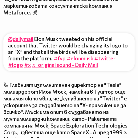
маркетинговата консултантска компания
Metaforce. 💰
@dailymail
Elon Musk tweeted on his official
account that Twitter would be changing its logo to
an “X” and that all the birds will be disappearing
from the platform.
#fyp
#elonmusk
#twitter
#logo
#x
♬ original sound - Daily Mail
🦾 Главният изпълнителен директор на "Tesla"
милиардерът Илън Мъск, намекна в Туитър още
миналия октомври, че „купуването на "Twitter" е
ускорител за създаването на "X- приложение за
всичко“. Мъск има опит в създаването на
мултимилиардни компании като- Ракетната
компания на Мъск, Space Exploration Technologies
Corp., известна още като SpaceX . А през 1999 г.