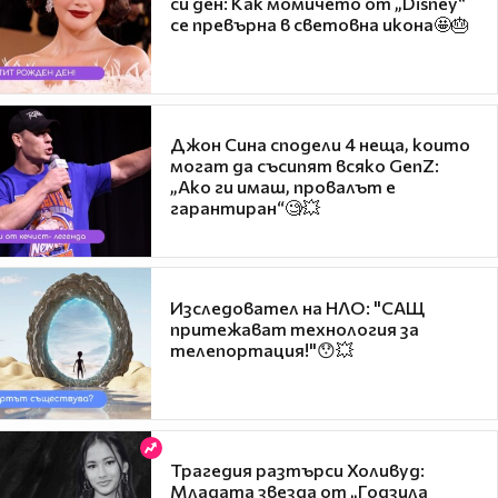
си ден: Как момичето от „Disney“
се превърна в световна икона🤩🎂
Джон Сина сподели 4 неща, които
могат да съсипят всяко GenZ:
„Ако ги имаш, провалът е
гарантиран“🧐💥
Изследовател на НЛО: "САЩ
притежават технология за
телепортация!"😯💥
Трагедия разтърси Холивуд:
Младата звезда от „Годзила