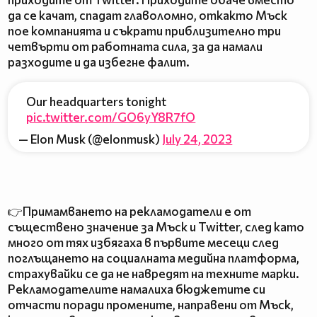
да се качат, спадат главоломно, откакто Мъск
пое компанията и съкрати приблизително три
четвърти от работната сила, за да намали
разходите и да избегне фалит.
Our headquarters tonight
pic.twitter.com/GO6yY8R7fO
— Elon Musk (@elonmusk)
July 24, 2023
👉Примамването на рекламодатели е от
съществено значение за Мъск и Twitter, след като
много от тях избягаха в първите месеци след
поглъщането на социалната медийна платформа,
страхувайки се да не навредят на техните марки.
Рекламодателите намалиха бюджетите си
отчасти поради промените, направени от Мъск,