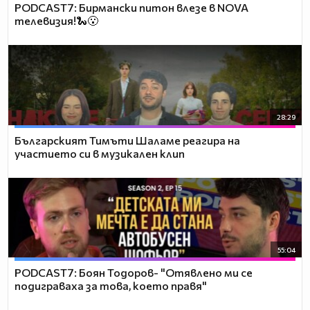
PODCAST7: Бирмански питон влезе в NOVA
телевизия!🐍😮
28:29
Българският Тимъти Шаламе реагира на
участието си в музикален клип
55:04
PODCAST7: ‪Боян Тодоров- "Отявлено ми се
подиграваха за това, което правя"