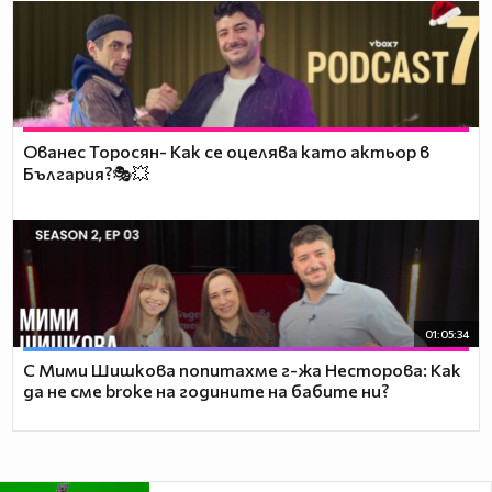
Ованес Торосян- Как се оцелява като актьор в
България?🎭💥
01:05:34
С Мими Шишкова попитахме г-жа Несторова: Как
да не сме broke на годините на бабите ни?