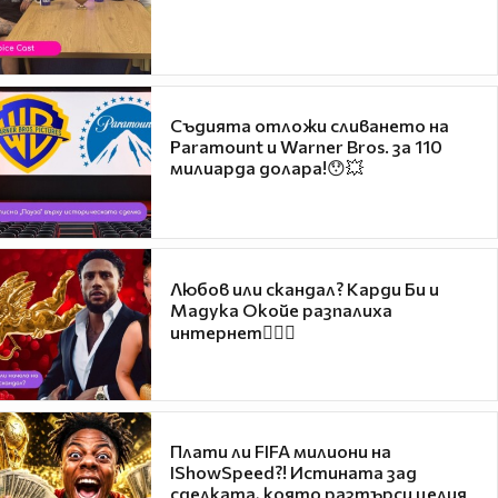
Съдията отложи сливането на
Paramount и Warner Bros. за 110
милиарда долара!😯💥
Любов или скандал? Карди Би и
Мадука Окойе разпалиха
интернет❤️‍🔥🔥
Плати ли FIFA милиони на
IShowSpeed?! Истината зад
сделката, която разтърси целия