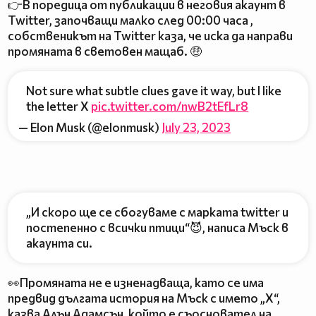
👉В поредица от публикации в неговия акаунт в
Twitter, започващи малко след 00:00 часа ,
собственикът на Twitter каза, че иска да направи
промяната в световен мащаб. 🤑
Not sure what subtle clues gave it way, but I like
the letter X
pic.twitter.com/nwB2tEfLr8
— Elon Musk (@elonmusk)
July 23, 2023
„И скоро ще се сбогуваме с марката twitter и
постепенно с всички птици“😈, написа Мъск в
акаунта си.
👀Промяната не е изненадваща, като се има
предвид дългата история на Мъск с името „X“,
казва Алън Адамсън, който е съосновател на