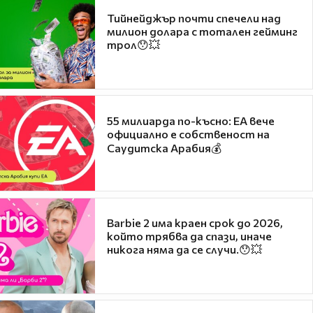
Тийнейджър почти спечели над
милион долара с тотален гейминг
трол😯💥
55 милиарда по-късно: EA вече
официално е собственост на
Саудитска Арабия💰
Barbie 2 има краен срок до 2026,
който трябва да спази, иначе
никога няма да се случи.😯💥