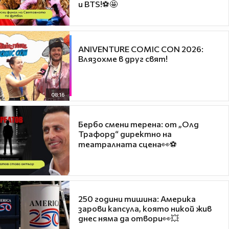
и BTS!⚽🤩
ANIVENTURE COMIC CON 2026:
Влязохме в друг свят!
08:16
Бербо смени терена: от „Олд
Трафорд“ директно на
театралната сцена👀⚽
250 години тишина: Америка
зарови капсула, която никой жив
днес няма да отвори👀💥