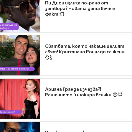
Пи Диди излиза по-рано от
затвора? Новата дата вече е
факт!💥
Сватбата, която чакаше целият
свят! Кристиано Роналдо се жени!
💍🍾
Ариана Гранде изчезва?!
Решението ѝ шокира всички!😯💥