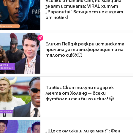
Всички я тананикат, но малцина
знаят истината: VIRAL хитът
„Papaoutai“ всъщност не е изпят
от човек!
Елиът Пейдж разкри истинската
причина за трансформацията на
тялото си!😯💥
Травис Скот получи подарък
мечта от Холанд — всеки
футболен фен би го искал! 🤩
„Ще се омъжиш ли за мен?“: Фен