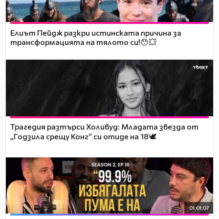
Елиът Пейдж разкри истинската причина за
трансформацията на тялото си!😯💥
Трагедия разтърси Холивуд: Младата звезда от
„Годзила срещу Конг“ си отиде на 18🕊️
01:01:07