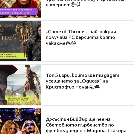
интернет🤑💥
„Game of Thrones“ най-накрая
получава PC версията която
чакахме🎮🤩
Топ 5 игри, които ще ти дадат
усещането за „Одисея“ на
Кристофър Нолан🤩🎮
Джъстин Бийбър ще пее на
Световното първенство по
футбол заедно с Мадона, Шакира