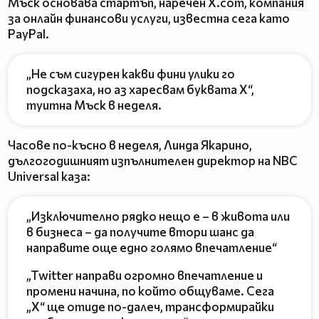
Мъск основава стартъп, наречен X.com, компания
за онлайн финансови услуги, известна сега като
PayPal.
„Не съм сигурен какви фини улики го
подсказаха, но аз харесвам буквата X“,
туитна Мъск в неделя.
Часове по-късно в неделя, Линда Якарино,
дългогодишният изпълнителен директор на NBC
Universal каза:
„Изключително рядко нещо е – в живота или
в бизнеса – да получите втори шанс да
направите още едно голямо впечатление“
„Twitter направи огромно впечатление и
промени начина, по който общуваме. Сега
„X“ ще отиде по-далеч, трансформирайки