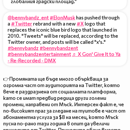
глобалния градски площад.“
@bennybandz_ent
#ElonMusk
has pushed through
a
#Twitter
rebrand with a new
#X
logo that
replaces the iconic blue bird logo that launched in
2010. "Tweets" will be replaced, according to the
Twitter owner, and posts will be called "x's."
#bennybandz
#bennybandzent
#bennybandzentertainment
♬ X Gon' Give It to Ya
- Re-Recorded - DMX
👉Промяната ще бъде много объркваща за
огромна част от аудиторията на Twitter, която
вече е раздразнена от социалната платформа,
като се имат предвид редица други големи
промени, направени от Мъск. Интерсен факт е, че
по-високият праг за гледане на туитове е част от
абонаментна услуга за $8 на месец, която Мъск
пусна по-рано тази година в опит да увеличи
приходите от Twitter. Приходите обаче вместо