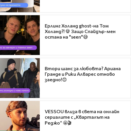
Ерлинг Холанд ghost-на Том
Холанд?! 💀 Защо Спайдър-мен
остана на "seen"😅
Втори шанс за любовта? Ариана
Гранде и Рики Алварес отново
заедно!😍
VESSOU влиза в света на онлайн
сериалите с „Кварталът на
Реджо“ 🤩🎬