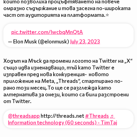
които позволиха процъфтяването на повече
омразно съдържание и това засегна по-широката
част от аудиторията на платформата.⭐
pic.twitter.com/IwcbqMnQtA
— Elon Musk (@elonmusk)
July 23, 2023
Ходът на Мъск да промени логото на Twitter на „X“
също идва изненадващо, тъй като Twitter е
изправен пред нова конкуренция- новото
приложение на Meta, „Threads“, стартирано по-
рано този месец.То ще се разглежда като
алтернатива за онези, които са били разстроени
от Twitter.
@threadsapp
http://threads.net
#Threads
♬
Information technology (60 seconds) - TimTaj