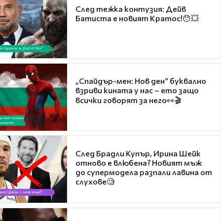
След тежка контузия: Дейв
Батиста е новият Кратос!😯💥
„Спайдър-мен: Нов ден“ буквално
взриви кината у нас – ето защо
всички говорят за него👀🎬
След Брадли Купър, Ирина Шейк
отново е влюбена? Новият мъж
до супермодела разпали лавина от
слухове🧐