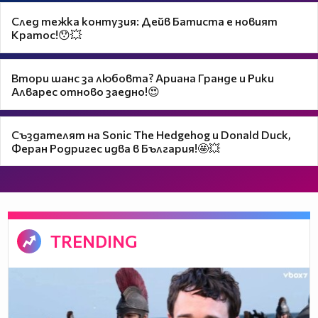
След тежка контузия: Дейв Батиста е новият
Кратос!😯💥
Втори шанс за любовта? Ариана Гранде и Рики
Алварес отново заедно!😍
Създателят на Sonic The Hedgehog и Donald Duck,
Феран Родригес идва в България!🤩💥
TRENDING