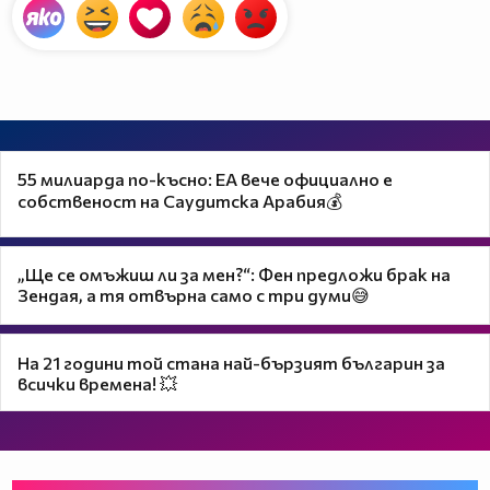
55 милиарда по-късно: EA вече официално е
собственост на Саудитска Арабия💰
„Ще се омъжиш ли за мен?“: Фен предложи брак на
Зендая, а тя отвърна само с три думи😅
На 21 години той стана най-бързият българин за
всички времена! 💥