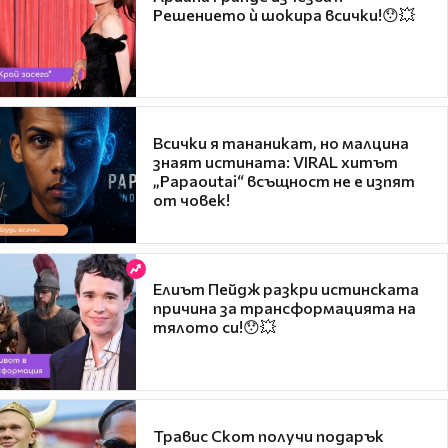
Решението ѝ шокира всички!😯💥
Всички я тананикат, но малцина
знаят истината: VIRAL хитът
„Papaoutai“ всъщност не е изпят
от човек!
Елиът Пейдж разкри истинската
причина за трансформацията на
тялото си!😯💥
Травис Скот получи подарък