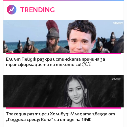
TRENDING
Елиът Пейдж разкри истинската причина за
трансформацията на тялото си!😯💥
Трагедия разтърси Холивуд: Младата звезда от
„Годзила срещу Конг“ си отиде на 18🕊️