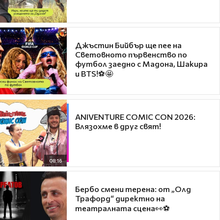
Джъстин Бийбър ще пее на
Световното първенство по
футбол заедно с Мадона, Шакира
и BTS!⚽🤩
ANIVENTURE COMIC CON 2026:
Влязохме в друг свят!
08:16
Бербо смени терена: от „Олд
Трафорд“ директно на
театралната сцена👀⚽