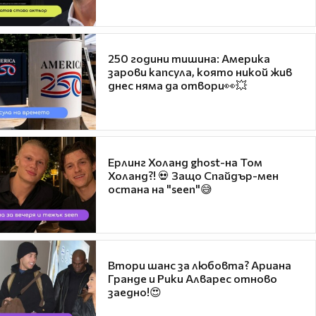
250 години тишина: Америка
зарови капсула, която никой жив
днес няма да отвори👀💥
Ерлинг Холанд ghost-на Том
Холанд?! 💀 Защо Спайдър-мен
остана на "seen"😅
Втори шанс за любовта? Ариана
Гранде и Рики Алварес отново
заедно!😍