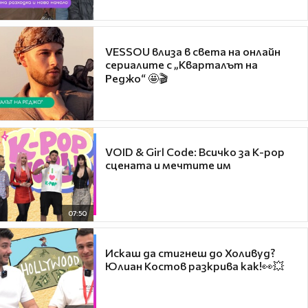
VESSOU влиза в света на онлайн
сериалите с „Кварталът на
Реджо“ 🤩🎬
VOID & Girl Code: Всичко за K-pop
сцената и мечтите им
07:50
Искаш да стигнеш до Холивуд?
Юлиан Костов разкрива как!👀💥