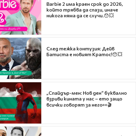
Barbie 2 има краен срок до 2026,
който трябва да спази, иначе
никога няма да се случи.😯💥
След тежка контузия: Дейв
Батиста е новият Кратос!😯💥
„Спайдър-мен: Нов ден“ буквално
взриви кината у нас – ето защо
всички говорят за него👀🎬