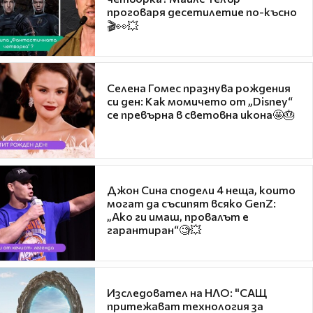
проговаря десетилетие по-късно
🎬👀💥
Селена Гомес празнува рождения
си ден: Как момичето от „Disney“
се превърна в световна икона🤩🎂
Джон Сина сподели 4 неща, които
могат да съсипят всяко GenZ:
„Ако ги имаш, провалът е
гарантиран“🧐💥
Изследовател на НЛО: "САЩ
притежават технология за