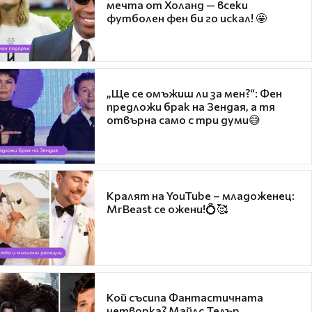
мечта от Холанд — всеки
футболен фен би го искал! 🤩
„Ще се омъжиш ли за мен?“: Фен
предложи брак на Зендая, а тя
отвърна само с три думи😅
Кралят на YouTube – младоженец:
MrBeast се ожени!💍🥰
Кой съсипа Фантастичната
четворка? Майлс Телър