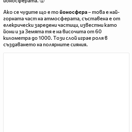
йоносферата. 😮
Ако се чудите що е то
йоносфера
– това е най-
горната част на атмосферата, съставена е от
елекрически заредени частици, известни като
йони и за Земята тя е на височита от 60
километра до 1000. Този слой играе роля в
създаването на полярните сияния.