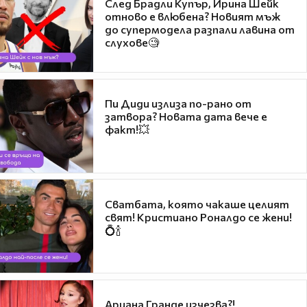
След Брадли Купър, Ирина Шейк
отново е влюбена? Новият мъж
до супермодела разпали лавина от
слухове🧐
Пи Диди излиза по-рано от
затвора? Новата дата вече е
факт!💥
Сватбата, която чакаше целият
свят! Кристиано Роналдо се жени!
💍🍾
Ариана Гранде изчезва?!