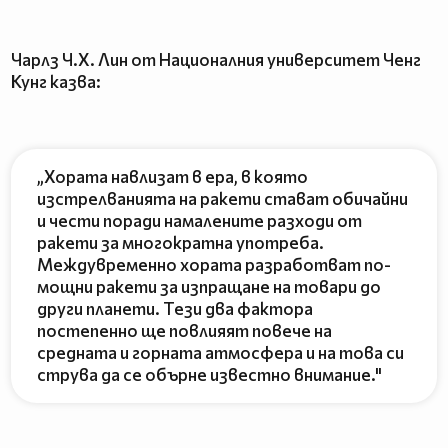
Чарлз Ч.Х. Лин от Националния университет Ченг
Кунг казва:
„Хората навлизат в ера, в която
изстрелванията на ракети стават обичайни
и чести поради намалените разходи от
ракети за многократна употреба.
Междувременно хората разработват по-
мощни ракети за изпращане на товари до
други планети. Тези два фактора
постепенно ще повлияят повече на
средната и горната атмосфера и на това си
струва да се обърне известно внимание."