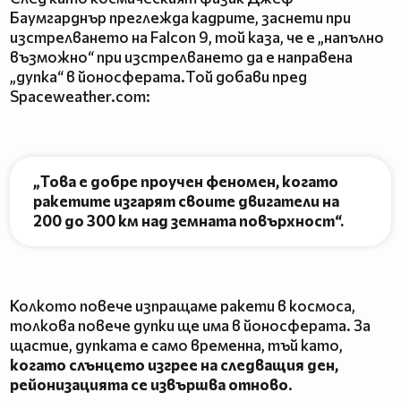
Баумгарднър преглежда кадрите, заснети при
изстрелването на Falcon 9, той каза, че е „напълно
възможно“ при изстрелването да е направена
„дупка“ в йоносферата.Той добави пред
Spaceweather.com:
„Това е добре проучен феномен, когато
ракетите изгарят своите двигатели на
200 до 300 км над земната повърхност“.
Колкото повече изпращаме ракети в космоса,
толкова повече дупки ще има в йоносферата. За
щастие, дупката е само временна, тъй като,
когато слънцето изгрее на следващия ден,
рейонизацията се извършва отново
.