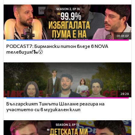
01:01:07
PODCAST7: Бирмански питон влезе в NOVA
телевизия!🐍😮
28:29
Българският Тимъти Шаламе реагира на
участието си в музикален клип