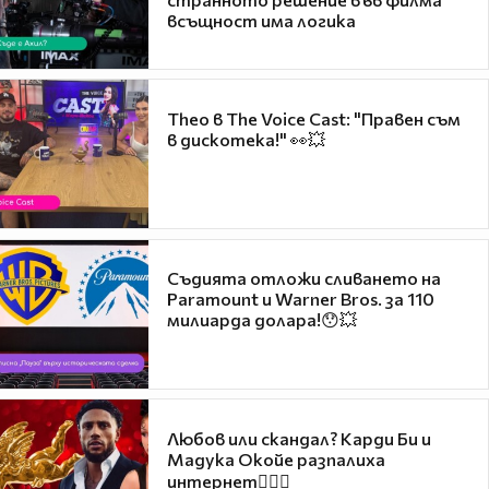
всъщност има логика
Theo в The Voice Cast: "Правен съм
в дискотека!" 👀💥
Съдията отложи сливането на
Paramount и Warner Bros. за 110
милиарда долара!😯💥
Любов или скандал? Карди Би и
Мадука Окойе разпалиха
интернет❤️‍🔥🔥