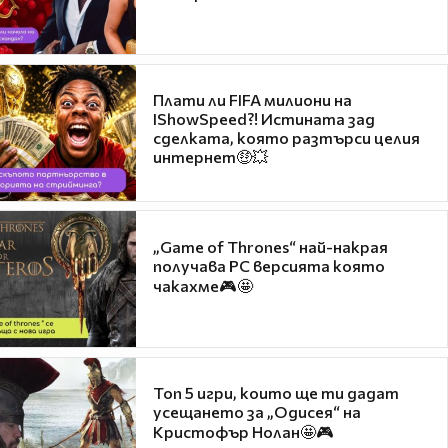
Плати ли FIFA милиони на
IShowSpeed?! Истината зад
сделката, която разтърси целия
интернет🤑💥
„Game of Thrones“ най-накрая
получава PC версията която
чакахме🎮🤩
Топ 5 игри, които ще ти дадат
усещането за „Одисея“ на
Кристофър Нолан🤩🎮