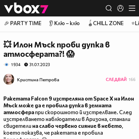
Member of
👾
🎉 PARTY TIME
👂 Клю – клю
🪀CHILL ZONE
⭐Li
💥 Илон Мъск проби дупка в
атмосферата?! 😱
1 934
31.07.2023
Кристина Петрова
СЛЕДВАЙ
166
Ракетата Falcon 9 изстреляна от Space X на Илон
Мъск може да е пробила дупка в земната
атмосфера
при скорошното й изстрелване. След
изстрелването наблюдатели в Аризона, станали
свидетели
на слабо червено сияние в небето
,
което показва, че ракетата е пробила