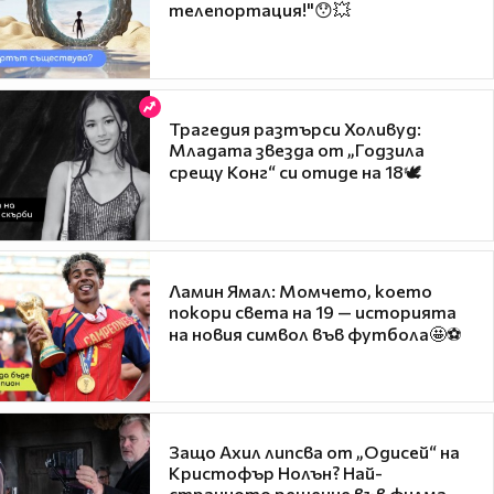
телепортация!"😯💥
Трагедия разтърси Холивуд:
Младата звезда от „Годзила
срещу Конг“ си отиде на 18🕊️
Ламин Ямал: Момчето, което
покори света на 19 — историята
на новия символ във футбола🤩⚽
Защо Ахил липсва от „Одисей“ на
Кристофър Нолън? Най-
странното решение във филма