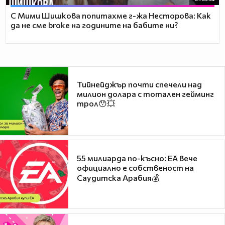
С Мими Шишкова попитахме г-жа Несторова: Как
да не сме broke на годините на бабите ни?
Тийнейджър почти спечели над
милион долара с тотален гейминг
трол😯💥
55 милиарда по-късно: EA вече
официално е собственост на
Саудитска Арабия💰