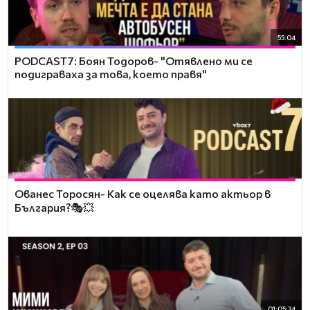
55:04
PODCAST7: ‪Боян Тодоров- "Отявлено ми се
подиграваха за това, което правя"
Ованес Торосян- Как се оцелява като актьор в
България?🎭💥
01:05:34