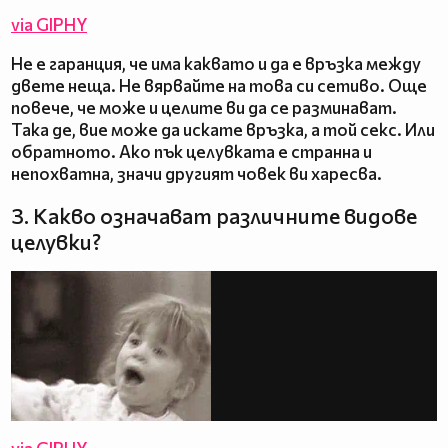
via GIPHY
Не е гаранция, че има каквато и да е връзка между
двете неща. Не вярвайте на това си сетиво. Още
повече, че може и целите ви да се разминават.
Така де, вие може да искате връзка, а той секс. Или
обратното. Ако пък целувката е странна и
непохватна, значи другият човек ви харесва.
3. Какво означават различните видове
целувки?