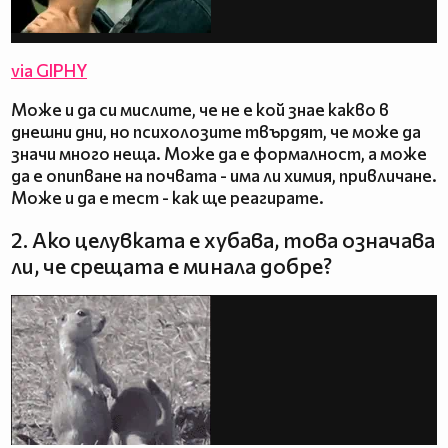
via GIPHY
Може и да си мислите, че не е кой знае какво в
днешни дни, но психолозите твърдят, че може да
значи много неща. Може да е формалност, а може
да е опипване на почвата - има ли химия, привличане.
Може и да е тест - как ще реагирате.
2. Ако целувката е хубава, това означава
ли, че срещата е минала добре?