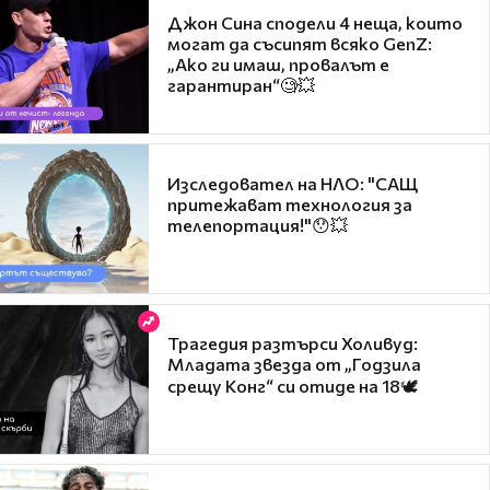
Джон Сина сподели 4 неща, които
могат да съсипят всяко GenZ:
„Ако ги имаш, провалът е
гарантиран“🧐💥
Изследовател на НЛО: "САЩ
притежават технология за
телепортация!"😯💥
Трагедия разтърси Холивуд:
Младата звезда от „Годзила
срещу Конг“ си отиде на 18🕊️