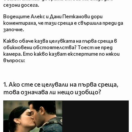
сезони досега.
Водещите Алекс и Дани Петканови дори
коментираха, че тази среща е свършила преди да
започне.
Какво обаче казва целувката на първа среща в
обикновени обстоятелства? Тоест не пред
камера. Ето какво казват експертите по някои
въпроси:
1. Ако сте се целували на първа среща,
това означава ли нещо изобщо?