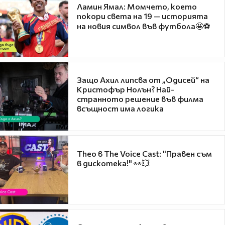
Ламин Ямал: Момчето, което
покори света на 19 — историята
на новия символ във футбола🤩⚽
Защо Ахил липсва от „Одисей“ на
Кристофър Нолън? Най-
странното решение във филма
всъщност има логика
Theo в The Voice Cast: "Правен съм
в дискотека!" 👀💥