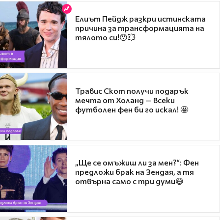
Елиът Пейдж разкри истинската
причина за трансформацията на
тялото си!😯💥
Травис Скот получи подарък
мечта от Холанд — всеки
футболен фен би го искал! 🤩
„Ще се омъжиш ли за мен?“: Фен
предложи брак на Зендая, а тя
отвърна само с три думи😅