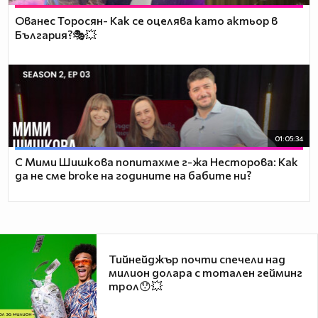
Ованес Торосян- Как се оцелява като актьор в
България?🎭💥
01:05:34
С Мими Шишкова попитахме г-жа Несторова: Как
да не сме broke на годините на бабите ни?
Тийнейджър почти спечели над
милион долара с тотален гейминг
трол😯💥