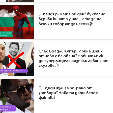
„Спайдър-мен: Нов ден“ буквално
взриви кината у нас – ето защо
всички говорят за него👀🎬
След Брадли Купър, Ирина Шейк
отново е влюбена? Новият мъж
до супермодела разпали лавина от
слухове🧐
Пи Диди излиза по-рано от
затвора? Новата дата вече е
факт!💥