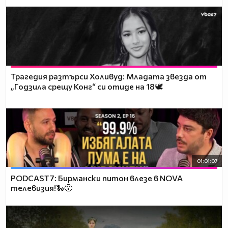
Трагедия разтърси Холивуд: Младата звезда от
„Годзила срещу Конг“ си отиде на 18🕊️
01:01:07
PODCAST7: Бирмански питон влезе в NOVA
телевизия!🐍😮