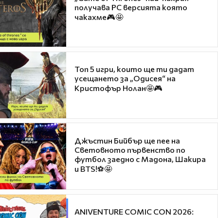
получава PC версията която
чакахме🎮🤩
Топ 5 игри, които ще ти дадат
усещането за „Одисея“ на
Кристофър Нолан🤩🎮
Джъстин Бийбър ще пее на
Световното първенство по
футбол заедно с Мадона, Шакира
и BTS!⚽🤩
ANIVENTURE COMIC CON 2026: