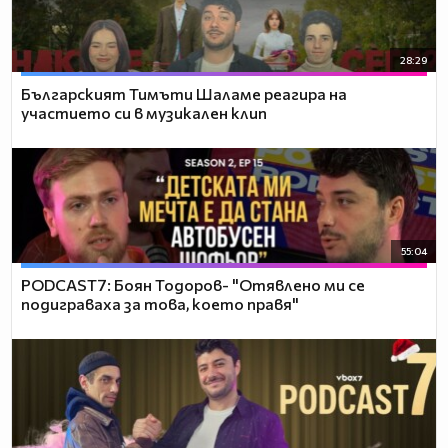
28:29
Българският Тимъти Шаламе реагира на
участието си в музикален клип
55:04
PODCAST7: ‪Боян Тодоров- "Отявлено ми се
подиграваха за това, което правя"