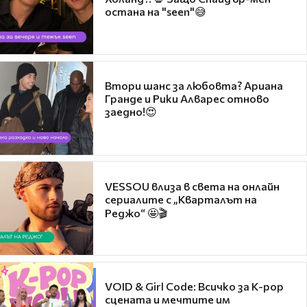
остана на "seen"😅
Втори шанс за любовта? Ариана
Гранде и Рики Алварес отново
заедно!😍
VESSOU влиза в света на онлайн
сериалите с „Кварталът на
Реджо“ 🤩🎬
VOID & Girl Code: Всичко за K-pop
сцената и мечтите им