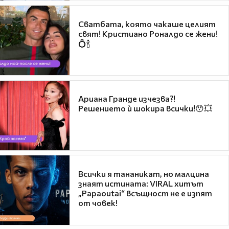
Сватбата, която чакаше целият
свят! Кристиано Роналдо се жени!
💍🍾
Ариана Гранде изчезва?!
Решението ѝ шокира всички!😯💥
Всички я тананикат, но малцина
знаят истината: VIRAL хитът
„Papaoutai“ всъщност не е изпят
от човек!