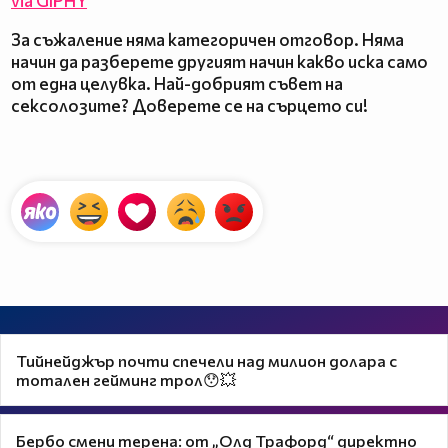
via GIPHY
За съжаление няма категоричен отговор. Няма
начин да разберете другият начин какво иска само
от една целувка. Най-добрият съвет на
сексолозите? Доверете се на сърцето си!
Тийнейджър почти спечели над милион долара с
тотален гейминг трол😯💥
Бербо смени терена: от „Олд Трафорд“ директно