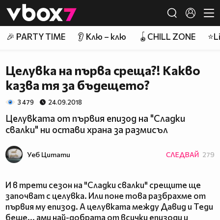
Member of
👾
🎉 PARTY TIME
👂 Клю – клю
🪀CHILL ZONE
⭐Li
Целувка на първа среща?! Какво
казва тя за бъдещето?
3 479
24.09.2018
Целувката от първия епизод на "Сладки
свалки" ни остави храна за размисъл
Уеб Цитати
СЛЕДВАЙ
279
И в трети сезон на "Сладки свалки" срещите ще
започват с целувка. Или поне това разбрахме от
първия му епизод. А целувката между Давид и Теди
беше... ами най-добрата от всички епизоди и