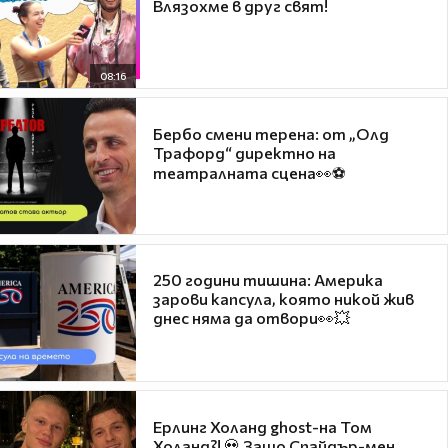
Влязохме в друг свят!
08:16
Бербо смени терена: от „Олд
Трафорд“ директно на
театралната сцена👀⚽
250 години тишина: Америка
зарови капсула, която никой жив
днес няма да отвори👀💥
Ерлинг Холанд ghost-на Том
Холанд?! 💀 Защо Спайдър-мен