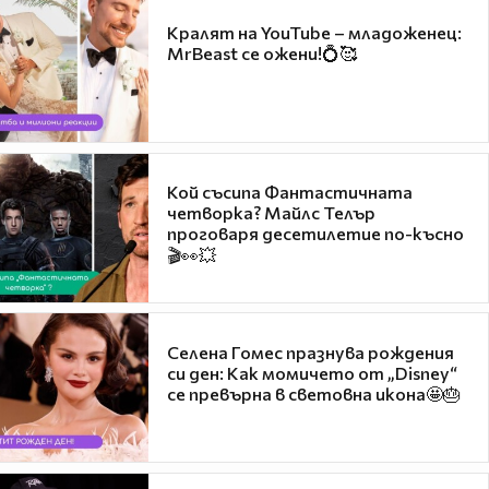
Кралят на YouTube – младоженец:
MrBeast се ожени!💍🥰
Кой съсипа Фантастичната
четворка? Майлс Телър
проговаря десетилетие по-късно
🎬👀💥
Селена Гомес празнува рождения
си ден: Как момичето от „Disney“
се превърна в световна икона🤩🎂