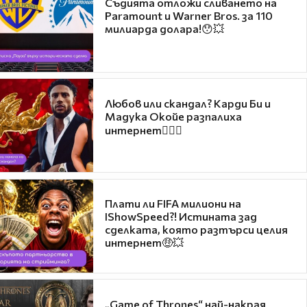
Съдията отложи сливането на
Paramount и Warner Bros. за 110
милиарда долара!😯💥
Любов или скандал? Карди Би и
Мадука Окойе разпалиха
интернет❤️‍🔥🔥
Плати ли FIFA милиони на
IShowSpeed?! Истината зад
сделката, която разтърси целия
интернет🤑💥
„Game of Thrones“ най-накрая