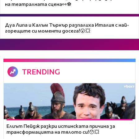
на театралната сцена👀⚽
Дуа Липа и Калъм Търнър разпалиха Италия с най-
горещите си моменти досега!😮💥
TRENDING
Елиът Пейдж разкри истинската причина за
трансформацията на тялото си!😯💥