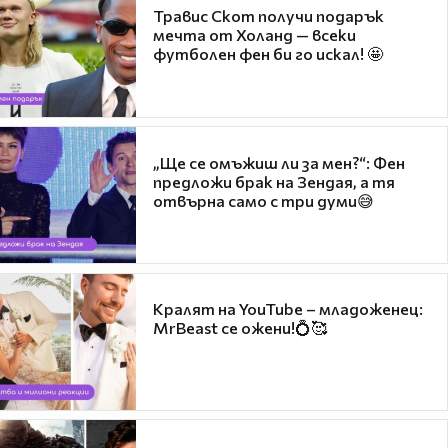
Травис Скот получи подарък
мечта от Холанд — всеки
футболен фен би го искал! 🤩
„Ще се омъжиш ли за мен?“: Фен
предложи брак на Зендая, а тя
отвърна само с три думи😅
Кралят на YouTube – младоженец:
MrBeast се ожени!💍🥰