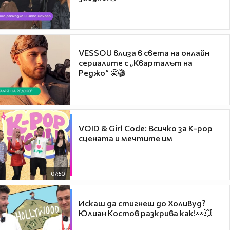
VESSOU влиза в света на онлайн
сериалите с „Кварталът на
Реджо“ 🤩🎬
VOID & Girl Code: Всичко за K-pop
сцената и мечтите им
07:50
Искаш да стигнеш до Холивуд?
Юлиан Костов разкрива как!👀💥