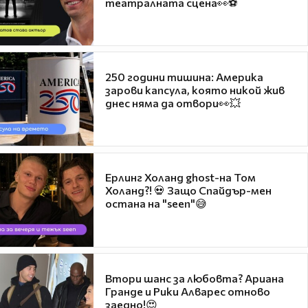
театралната сцена👀⚽
250 години тишина: Америка
зарови капсула, която никой жив
днес няма да отвори👀💥
Ерлинг Холанд ghost-на Том
Холанд?! 💀 Защо Спайдър-мен
остана на "seen"😅
Втори шанс за любовта? Ариана
Гранде и Рики Алварес отново
заедно!😍