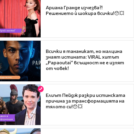
Ариана Гранде изчезва?!
Решението ѝ шокира всички!😯💥
Всички я тананикат, но малцина
знаят истината: VIRAL хитът
„Papaoutai“ всъщност не е изпят
от човек!
Елиът Пейдж разкри истинската
причина за трансформацията на
тялото си!😯💥