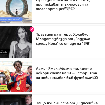
притежават технология за
телепортация!"😯💥
Трагедия разтърси Холивуд:
Младата звезда от „Годзила
срещу Конг“ си отиде на 18🕊️
Ламин Ямал: Момчето, което
покори света на 19 — историята
на новия символ във футбола🤩⚽
Защо Ахил липсва от „Одисей“ на