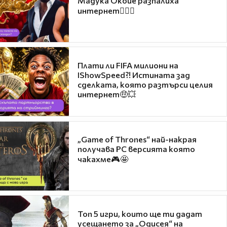
Мадука Окойе разпалиха
интернет❤️‍🔥🔥
Плати ли FIFA милиони на
IShowSpeed?! Истината зад
сделката, която разтърси целия
интернет🤑💥
„Game of Thrones“ най-накрая
получава PC версията която
чакахме🎮🤩
Топ 5 игри, които ще ти дадат
усещането за „Одисея“ на