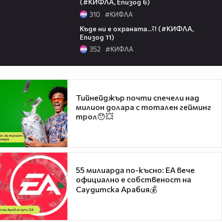
(#КИФЛА, Епизод 6)
310
#КИФЛА
05:30
Къде ни е охраната...?! (#КИФЛА,
Епизод 11)
352
#КИФЛА
Тийнейджър почти спечели над
милион долара с тотален гейминг
трол😯💥
55 милиарда по-късно: EA вече
официално е собственост на
Саудитска Арабия💰