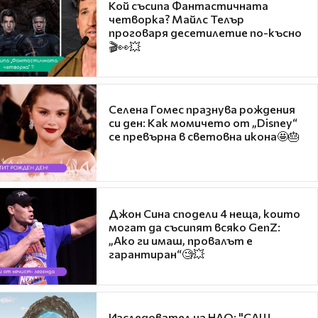
Кой съсипа Фантастичната
четворка? Майлс Телър
проговаря десетилетие по-късно
🎬👀💥
Селена Гомес празнува рождения
си ден: Как момичето от „Disney“
се превърна в световна икона🤩🎂
Джон Сина сподели 4 неща, които
могат да съсипят всяко GenZ:
„Ако ги имаш, провалът е
гарантиран“🧐💥
Изследовател на НЛО: "САЩ