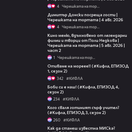
4
Черешката на тортата
17:43
Димитър Донски посреща гости |
Черешката на тортата | 4 авг. 2026
4
Черешката на тортата
15:31
Кино меню, вдъхновено от легендарни
филми и творци от Поли Недкова |
Черешката на тортата | 5 авг. 2026 |
част 2
1
Черешката на тортата
05:49
Отиваме на мореее!! (#Кифла, ЕПИЗОД
1, сезон 2)
342
#КИФЛА
07:25
Боби си е наш! (#Кифла, ЕПИЗОД 4,
сезон 2)
234
#КИФЛА
05:40
Кого сваля готиният сърф учител?
(#Кифла, ЕПИЗОД 3, сезон 2)
260
#КИФЛА
06:54
Как да станеш известна МИСка?