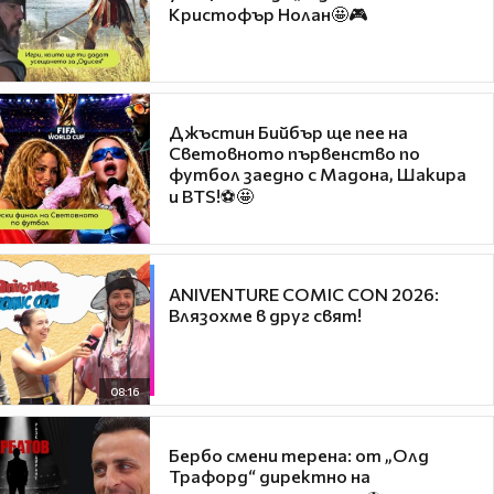
Кристофър Нолан🤩🎮
Джъстин Бийбър ще пее на
Световното първенство по
футбол заедно с Мадона, Шакира
и BTS!⚽🤩
ANIVENTURE COMIC CON 2026:
Влязохме в друг свят!
08:16
Бербо смени терена: от „Олд
Трафорд“ директно на