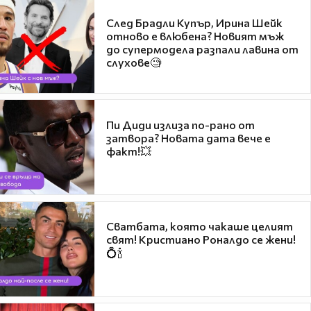
След Брадли Купър, Ирина Шейк
отново е влюбена? Новият мъж
до супермодела разпали лавина от
слухове🧐
Пи Диди излиза по-рано от
затвора? Новата дата вече е
факт!💥
Сватбата, която чакаше целият
свят! Кристиано Роналдо се жени!
💍🍾