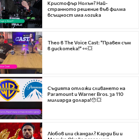
Кристофър Нолън? Най-
странното решение във филма
всъщност има логика
Theo в The Voice Cast: "Правен съм
в дискотека!" 👀💥
Съдията отложи сливането на
Paramount и Warner Bros. за 110
милиарда долара!😯💥
Любов или скандал? Карди Би и