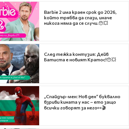
Barbie 2 има краен срок до 2026,
който трябва да спази, иначе
никога няма да се случи.😯💥
След тежка контузия: Дейв
Батиста е новият Кратос!😯💥
„Спайдър-мен: Нов ден“ буквално
взриви кината у нас – ето защо
всички говорят за него👀🎬