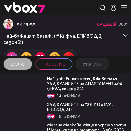
Member of
👾
#КИФЛА
СЛЕДВАЙ
3031
Най-важният багаж! (#Кифла, ЕПИЗОД 2,
сезон 2)
Всички
TRENDING
#КИФЛА
12:08
Най-забавният месец в живота ми!
ЗАД КУЛИСИТЕ на АПАРТАМЕНТ 404!
(#EVA, епизод 24)
54
#КИФЛА
06:59
ЗАД КУЛИСИТЕ на "2 в 1"! (#EVA,
ЕПИЗОД 23)
46
#КИФЛА
20:17
Милена Маркова-Маца посреща гости
| Черешката на тортата | 3 авг. 2026