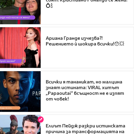
💍🍾
Ариана Гранде изчезва?!
Решението ѝ шокира всички!😯💥
Всички я тананикат, но малцина
знаят истината: VIRAL хитът
„Papaoutai“ всъщност не е изпят
от човек!
Елиът Пейдж разкри истинската
причина за трансформацията на