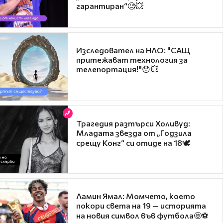
гарантиран“🧐💥
Изследовател на НЛО: "САЩ
притежават технология за
телепортация!"😯💥
Трагедия разтърси Холивуд:
Младата звезда от „Годзила
срещу Конг“ си отиде на 18🕊️
Ламин Ямал: Момчето, което
покори света на 19 — историята
на новия символ във футбола🤩⚽