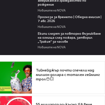
американско гражданство по
рождение
Новините на NOVA
02:23
Прогноза за времето | Обедна емисия |
7 авг. 2026
Новините на NOVA
03:09
Екипи следят за повторно възникване
на огнища след пожара, затворил
„Тракия“ за часове
Новините на NOVA
Тийнейджър почти спечели над
милион долара с тотален гейминг
трол😯💥
55 милиарда по-късно: EA вече