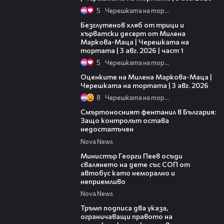
5
Черешката на тортата
16:02
Безглутенов хляб от трици и
хърватски десерт от Милена
Маркова-Маца | Черешката на
тортата | 3 авг. 2026 | част 1
5
Черешката на тортата
14:06
Оценките на Милена Маркова-Маца |
Черешката на тортата | 3 авг. 2026
8
Черешката на тортата
13:02
Смъртоносният фентанил в България:
Защо контролът остава
недостатъчен
Nova News
00:31
Министър Георги Пеев осъди
свалянето на дете със СОП от
автобус като неморално и
неприемливо
Nova News
01:24
Тръмп подписа два указа,
ограничаващи правото на