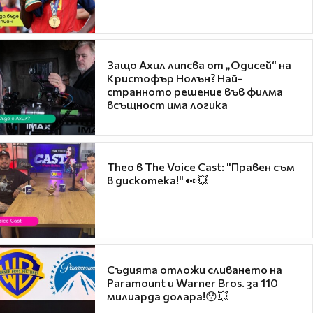
Защо Ахил липсва от „Одисей“ на
Кристофър Нолън? Най-
странното решение във филма
всъщност има логика
Theo в The Voice Cast: "Правен съм
в дискотека!" 👀💥
Съдията отложи сливането на
Paramount и Warner Bros. за 110
милиарда долара!😯💥