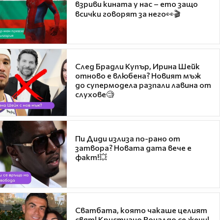
взриви кината у нас – ето защо
всички говорят за него👀🎬
След Брадли Купър, Ирина Шейк
отново е влюбена? Новият мъж
до супермодела разпали лавина от
слухове🧐
Пи Диди излиза по-рано от
затвора? Новата дата вече е
факт!💥
Сватбата, която чакаше целият
свят! Кристиано Роналдо се жени!