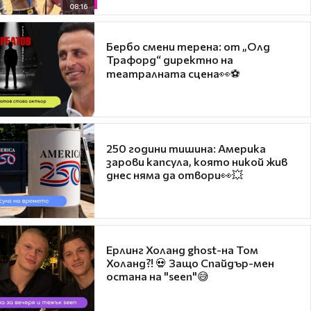
08:16
Бербо смени терена: от „Олд
Трафорд“ директно на
театралната сцена👀⚽
250 години тишина: Америка
зарови капсула, която никой жив
днес няма да отвори👀💥
Ерлинг Холанд ghost-на Том
Холанд?! 💀 Защо Спайдър-мен
остана на "seen"😅