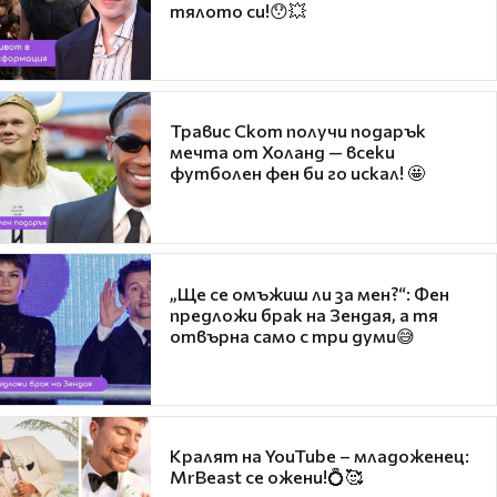
тялото си!😯💥
Травис Скот получи подарък
мечта от Холанд — всеки
футболен фен би го искал! 🤩
„Ще се омъжиш ли за мен?“: Фен
предложи брак на Зендая, а тя
отвърна само с три думи😅
Кралят на YouTube – младоженец:
MrBeast се ожени!💍🥰