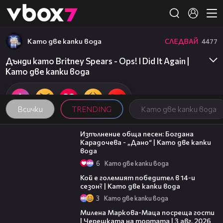
Member of
👾
Като две капки вода
СЛЕДВАЙ
4477
Дънди като Britney Spears - Ops! I Did It Again |
Като две капки вода
Всички
TRENDING
Като две капки вода
02:36
Изпълнение обща песен: Богдана
Карадочева - „Дано“ | Като две капки
вода
6
Като две капки вода
11:38
Кой е големият победител в 14-и
сезон? | Като две капки вода
3
Като две капки вода
20:17
Милена Маркова-Маца посреща гости
| Черешката на тортата | 3 авг. 2026