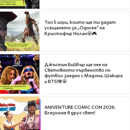
Топ 5 игри, които ще ти дадат
усещането за „Одисея“ на
Кристофър Нолан🤩🎮
Джъстин Бийбър ще пее на
Световното първенство по
футбол заедно с Мадона, Шакира
и BTS!⚽🤩
ANIVENTURE COMIC CON 2026:
Влязохме в друг свят!