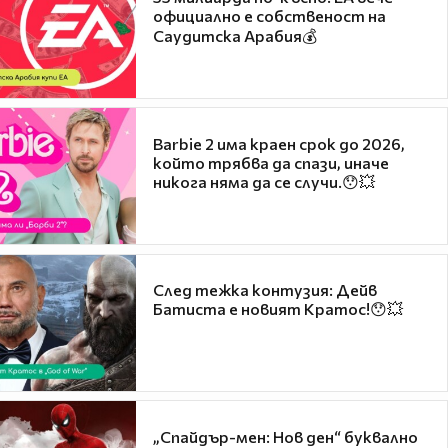
официално е собственост на
Саудитска Арабия💰
Barbie 2 има краен срок до 2026,
който трябва да спази, иначе
никога няма да се случи.😯💥
След тежка контузия: Дейв
Батиста е новият Кратос!😯💥
„Спайдър-мен: Нов ден“ буквално