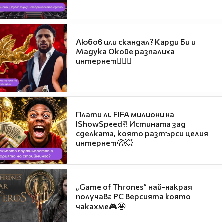
Любов или скандал? Карди Би и
Мадука Окойе разпалиха
интернет❤️‍🔥🔥
Плати ли FIFA милиони на
IShowSpeed?! Истината зад
сделката, която разтърси целия
интернет🤑💥
„Game of Thrones“ най-накрая
получава PC версията която
чакахме🎮🤩