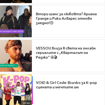
Втори шанс за любовта? Ариана
Гранде и Рики Алварес отново
заедно!😍
VESSOU влиза в света на онлайн
сериалите с „Кварталът на
Реджо“ 🤩🎬
VOID & Girl Code: Всичко за K-pop
сцената и мечтите им
07:50