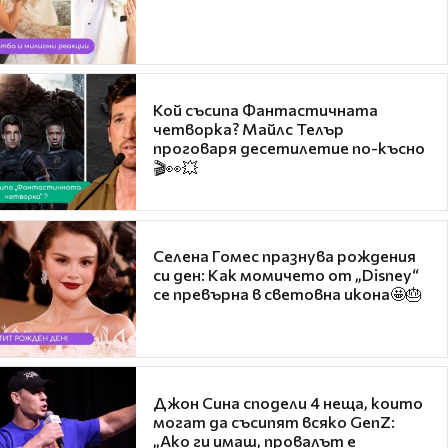
Кой съсипа Фантастичната
четворка? Майлс Телър
проговаря десетилетие по-късно
🎬👀💥
Селена Гомес празнува рождения
си ден: Как момичето от „Disney“
се превърна в световна икона🤩🎂
Джон Сина сподели 4 неща, които
могат да съсипят всяко GenZ:
„Ако ги имаш, провалът е