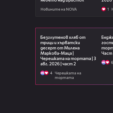
Новините на NOVA
1
15:35
Безглутенов хляб от
Ендж
трици и хърватски
гости
десерт от Милена
торта
Маркова-Маца |
Част
Черешката на тортата | 3
авг. 2026 | част 2
4
Черешката на
тортата