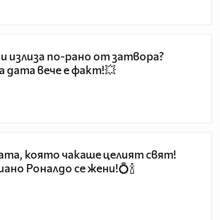
и излиза по-рано от затвора?
 дата вече е факт!💥
та, която чакаше целият свят!
ано Роналдо се жени!💍🍾