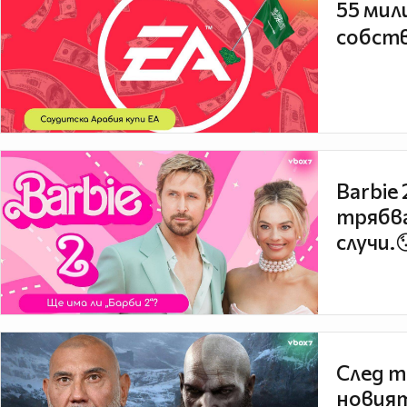
55 мил
собств
Barbie
трябва
случи.
След т
новият