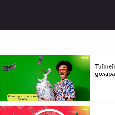
Тийней
долара