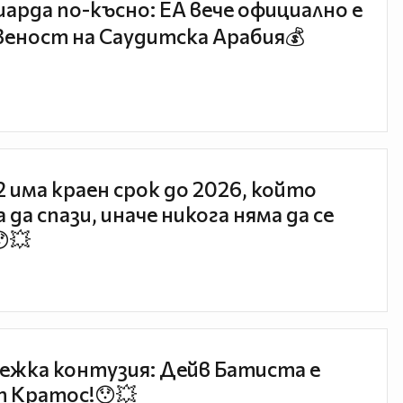
иарда по-късно: EA вече официално е
еност на Саудитска Арабия💰
 2 има краен срок до 2026, който
 да спази, иначе никога няма да се
😯💥
ежка контузия: Дейв Батиста е
 Кратос!😯💥