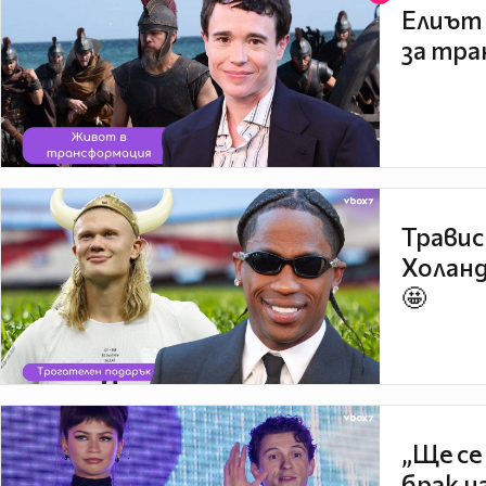
Елиът 
за тра
Травис
Холанд
🤩
„Ще се
брак н