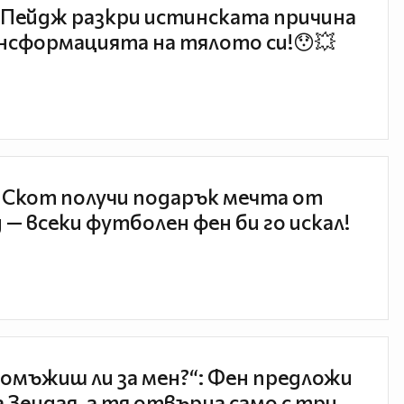
Пейдж разкри истинската причина
нсформацията на тялото си!😯💥
 Скот получи подарък мечта от
 — всеки футболен фен би го искал!
 омъжиш ли за мен?“: Фен предложи
а Зендая, а тя отвърна само с три