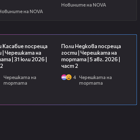
Новините на NOVA
Новините на NOVA
16:45
13:03
и Касабие посреща
Поли Недкова посреща
 | Черешката на
гости | Черешката на
та | 31 юли 2026 |
тортата | 5 авг. 2026 |
 2
част 2
6
Черешката на
4
Черешката на
тортата
тортата