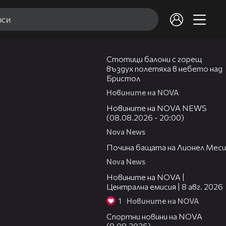
01:47
Стотици балони с горещ
въздух полетяха в небето над
Бристол
Новините на NOVA
22:47
Новините на NOVA NEWS
(08.08.2026 - 20:00)
Nova News
04:21
Почина бащата на Лионел Меси
Nova News
29:15
Новините на NOVA |
Централна емисия | 8 авг. 2026
1
Новините на NOVA
04:09
Спортни новини на NOVA
(8.08.2026)