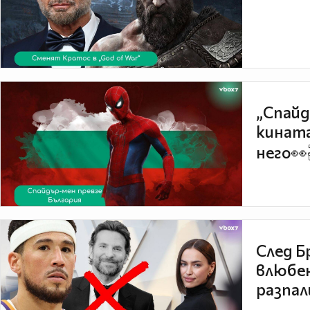
„Спайд
кината
него👀
След Б
влюбен
разпал