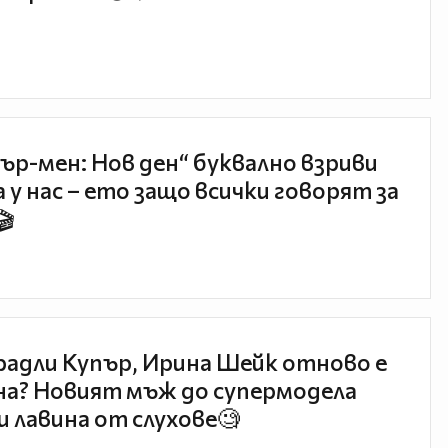
ър-мен: Нов ден“ буквално взриви
 у нас – ето защо всички говорят за
🎬
радли Купър, Ирина Шейк отново е
а? Новият мъж до супермодела
и лавина от слухове🧐