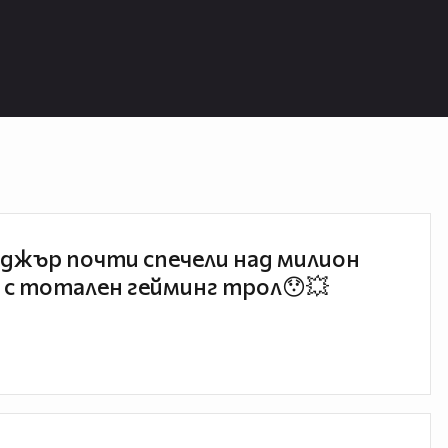
джър почти спечели над милион
 с тотален гейминг трол😯💥