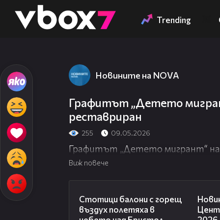
Member of
👾
Trending
Новините на NOVA
Графитът „Детето мигрант
реставриран
255
09.05.2026
Графитът „Детето мигрант“ на Б
Виж повече
01:47
Стотици балони с горещ
Новин
въздух полетяха в
Центр
небето над Бристол
2026