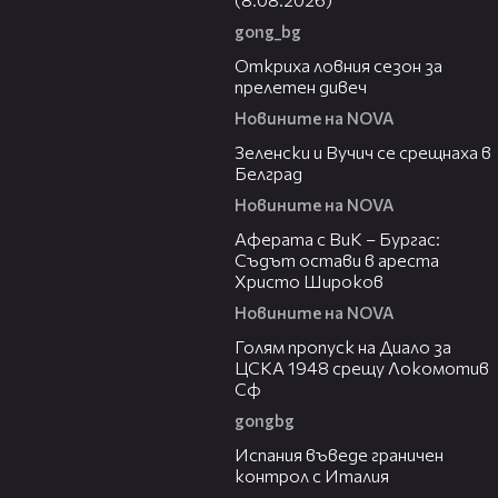
gong_bg
02:01
Откриха ловния сезон за
прелетен дивеч
Новините на NOVA
00:53
Зеленски и Вучич се срещнаха в
Белград
Новините на NOVA
01:19
Аферата с ВиК – Бургас:
Съдът остави в ареста
Христо Широков
Новините на NOVA
01:02
Голям пропуск на Диало за
ЦСКА 1948 срещу Локомотив
Сф
gongbg
00:50
Испания въведе граничен
контрол с Италия