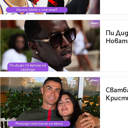
Пи Дид
Новата
Сватба
Кристи