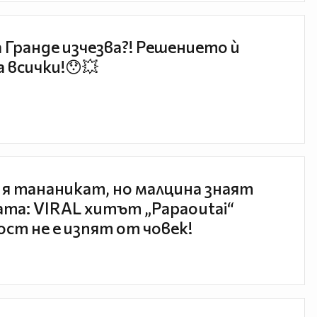
 Гранде изчезва?! Решението ѝ
 всички!😯💥
 я тананикат, но малцина знаят
та: VIRAL хитът „Papaoutai“
ст не е изпят от човек!