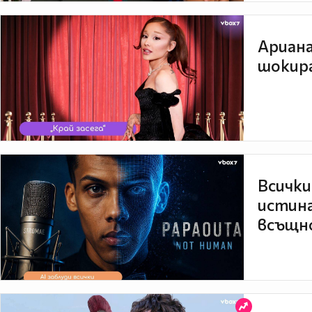
Ариана
шокира
Всички
истина
всъщно