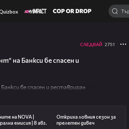
Quizbox
СЛЕДВАЙ
2751
“ на Банкси бе спасен и
анкси бе спасен и реставриран
29:15
02:01
ите на NOVA |
Откриха ловния сезон за
ална емисия | 8 авг.
прелетен дивеч