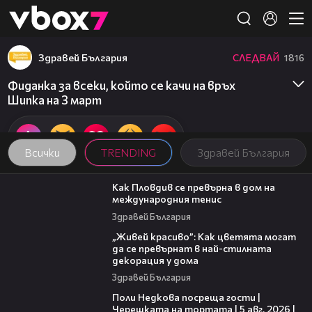
Member of
👾
Здравей България
СЛЕДВАЙ
1816
Фиданка за всеки, който се качи на връх
Шипка на 3 март
Всички
TRENDING
Здравей България
03:09
Как Пловдив се превърна в дом на
международния тенис
Здравей България
04:11
„Живей красиво”: Как цветята могат
да се превърнат в най-стилната
декорация у дома
Здравей България
19:25
Поли Недкова посреща гости |
Черешката на тортата | 5 авг. 2026 |