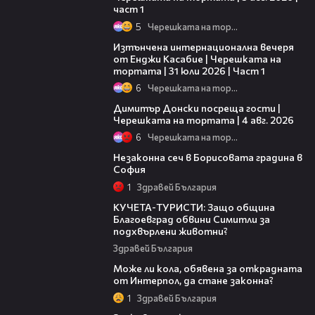
част 1
5
Черешката на тортата
18:07
Изтънчена интернационална вечеря
от Енджи Касабие | Черешката на
тортата | 31 юли 2026 | Част 1
6
Черешката на тортата
17:43
Димитър Донски посреща гости |
Черешката на тортата | 4 авг. 2026
6
Черешката на тортата
10:44
Незаконна сеч в Борисовата градина в
София
1
Здравей България
02:59
КУЧЕТА-ТУРИСТИ: Защо община
Благоевград обвини Симитли за
подхвърлени животни?
Здравей България
07:36
Mоже ли кола, обявена за открадната
от Интерпол, да стане законна?
1
Здравей България
24:38