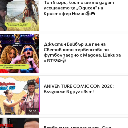
Топ 5 игри, които ще ти дадат
усещането за „Одисея“ на
Кристофър Нолан🤩🎮
Джъстин Бийбър ще пее на
Световното първенство по
футбол заедно с Мадона, Шакира
и BTS!⚽🤩
ANIVENTURE COMIC CON 2026:
Влязохме в друг свят!
08:16
Бербо смени терена: от „Олд