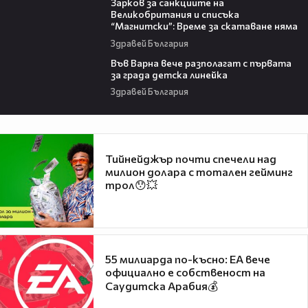
Зарков за санкциите на
Великобритания и списъка
“Магнитски”: Време за скатаване няма
Здравей България
02:46
Във Варна вече разполагат с първата
за града детска линейка
Здравей България
Тийнейджър почти спечели над
милион долара с тотален гейминг
трол😯💥
55 милиарда по-късно: EA вече
официално е собственост на
Саудитска Арабия💰