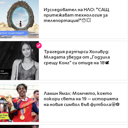
Изследовател на НЛО: "САЩ
притежават технология за
телепортация!"😯💥
Трагедия разтърси Холивуд:
Младата звезда от „Годзила
срещу Конг“ си отиде на 18🕊️
Ламин Ямал: Момчето, което
покори света на 19 — историята
на новия символ във футбола🤩⚽