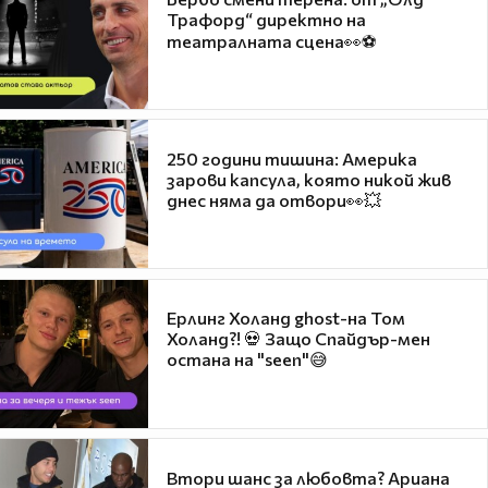
Трафорд“ директно на
театралната сцена👀⚽
250 години тишина: Америка
зарови капсула, която никой жив
днес няма да отвори👀💥
Ерлинг Холанд ghost-на Том
Холанд?! 💀 Защо Спайдър-мен
остана на "seen"😅
Втори шанс за любовта? Ариана