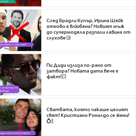
След Брадли Купър, Ирина Шейк
отново е влюбена? Новият мъж
до супермодела разпали лавина от
слухове🧐
Пи Диди излиза по-рано от
затвора? Новата дата вече е
факт!💥
Сватбата, която чакаше целият
свят! Кристиано Роналдо се жени!
💍🍾