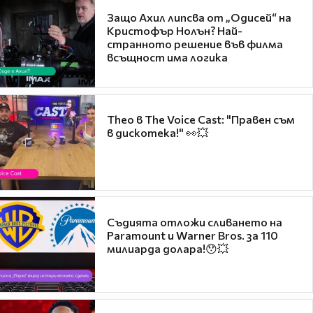
Защо Ахил липсва от „Одисей“ на
Кристофър Нолън? Най-
странното решение във филма
всъщност има логика
Theo в The Voice Cast: "Правен съм
в дискотека!" 👀💥
Съдията отложи сливането на
Paramount и Warner Bros. за 110
милиарда долара!😯💥