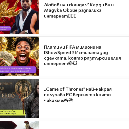
Любов или скандал? Карди Би и
Мадука Окойе разпалиха
интернет❤️‍🔥🔥
Плати ли FIFA милиони на
IShowSpeed?! Истината зад
сделката, която разтърси целия
интернет🤑💥
„Game of Thrones“ най-накрая
получава PC версията която
чакахме🎮🤩