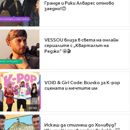
Гранде и Рики Алварес отново
заедно!😍
VESSOU влиза в света на онлайн
сериалите с „Кварталът на
Реджо“ 🤩🎬
VOID & Girl Code: Всичко за K-pop
сцената и мечтите им
07:50
Искаш да стигнеш до Холивуд?