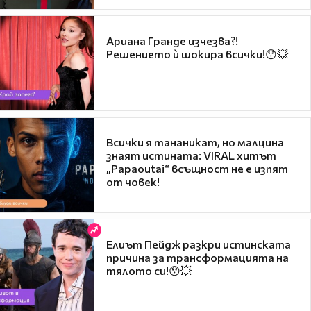
Ариана Гранде изчезва?!
Решението ѝ шокира всички!😯💥
Всички я тананикат, но малцина
знаят истината: VIRAL хитът
„Papaoutai“ всъщност не е изпят
от човек!
Елиът Пейдж разкри истинската
причина за трансформацията на
тялото си!😯💥