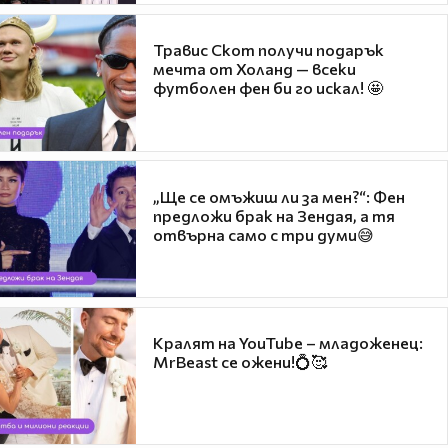
Травис Скот получи подарък
мечта от Холанд — всеки
футболен фен би го искал! 🤩
„Ще се омъжиш ли за мен?“: Фен
предложи брак на Зендая, а тя
отвърна само с три думи😅
Кралят на YouTube – младоженец:
MrBeast се ожени!💍🥰