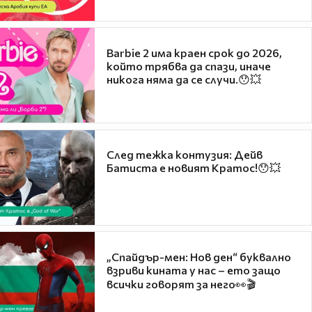
Barbie 2 има краен срок до 2026,
който трябва да спази, иначе
никога няма да се случи.😯💥
След тежка контузия: Дейв
Батиста е новият Кратос!😯💥
„Спайдър-мен: Нов ден“ буквално
взриви кината у нас – ето защо
всички говорят за него👀🎬