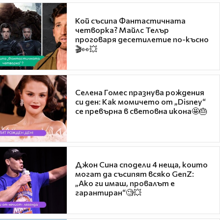
Кой съсипа Фантастичната
четворка? Майлс Телър
проговаря десетилетие по-късно
🎬👀💥
Селена Гомес празнува рождения
си ден: Как момичето от „Disney“
се превърна в световна икона🤩🎂
Джон Сина сподели 4 неща, които
могат да съсипят всяко GenZ:
„Ако ги имаш, провалът е
гарантиран“🧐💥