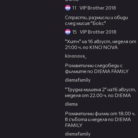
11
VIP Brother 2018
05:33
Страсти, размисли и обиди
след мисия "Бокс"
15
VIP Brother 2018
00:30
"Хитч" на 16 август, неделя от
21:00 ч. по KINO NOVA
kinonova_
00:31
Романтични следобеди с
филмите по DIEMA FAMILY
diemafamily
00:31
"Трудна мишена 2" на16 август,
неделя от 22.00 ч. по DIEMA
diema
00:36
Романтични филми от 18.00 ч.
в събота и неделя по DIEMA
FAMILY
diemafamily