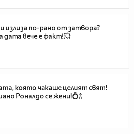
и излиза по-рано от затвора?
 дата вече е факт!💥
та, която чакаше целият свят!
ано Роналдо се жени!💍🍾