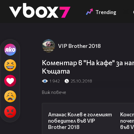
Member of
👾
Trending
VIP Brother 2018
Коментар в "На кафе" за н
Къщата
1 942
25.10.2018
Виж повече
06:03
Атанас Колев е големият
Конс
победител във VIP
поче
Brother 2018
във V