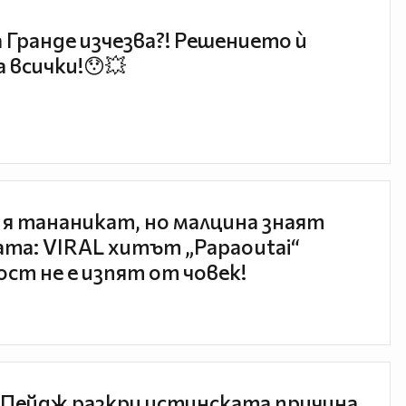
 Гранде изчезва?! Решението ѝ
 всички!😯💥
 я тананикат, но малцина знаят
та: VIRAL хитът „Papaoutai“
ст не е изпят от човек!
Пейдж разкри истинската причина