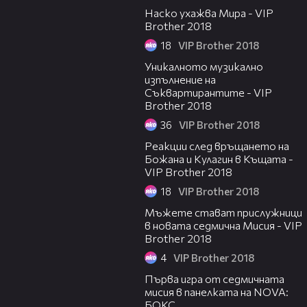
Наско ухажва Мира - VIP
Brother 2018
18
VIP Brother 2018
05:48
Уникалното музикално
изпълнение на
Съквартирантите - VIP
Brother 2018
36
VIP Brother 2018
18:22
Реакции след връщането на
Божана и Кулагин в Къщата -
VIP Brother 2018
18
VIP Brother 2018
07:44
Мъжете стават прислужници
в новата седмична Мисия - VIP
Brother 2018
4
VIP Brother 2018
15:49
Първа игра от седмичната
мисия в панелката на NOVA:
БОКС