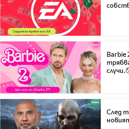
собств
Barbie
трябва
случи.
След т
новият