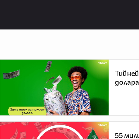
Тийней
долара
55 мил