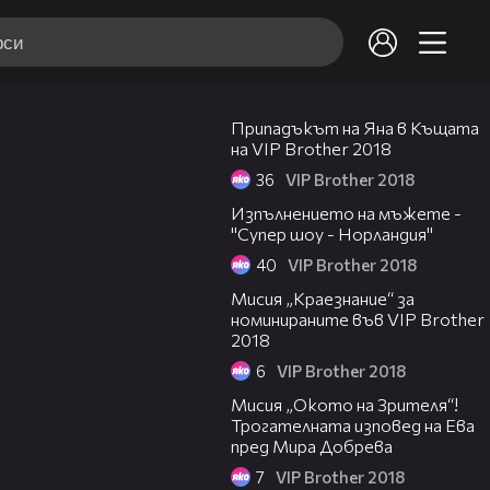
05:33
Припадъкът на Яна в Къщата
на VIP Brother 2018
36
VIP Brother 2018
06:46
Изпълнението на мъжете -
"Супер шоу - Норландия"
40
VIP Brother 2018
15:44
Мисия „Краезнание“ за
номинираните във VIP Brother
2018
6
VIP Brother 2018
07:17
Мисия „Окото на Зрителя“!
Трогателната изповед на Ева
пред Мира Добрева
7
VIP Brother 2018
01:27