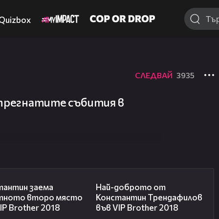
Quizbox
СЛЕДВАЙ
3935
апрегнатите събития в
07:57
04:59
тантин заема
Най-доброто от
тното второ място
Константин Трендафилов
IP Brother 2018
във VIP Brother 2018