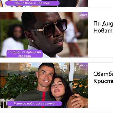
Пи Дид
Новата
Сватба
Кристи