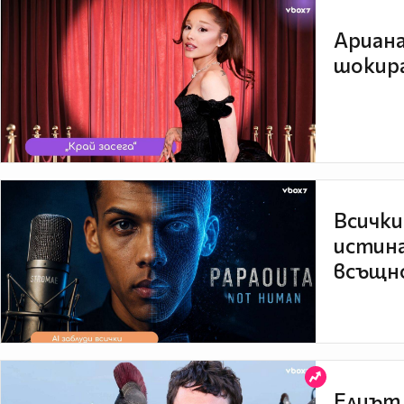
Ариана
шокира
Всички
истина
всъщно
Елиът 