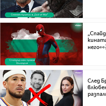
„Спайд
кината
него👀
След Б
влюбен
разпал