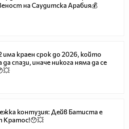
еност на Саудитска Арабия💰
 2 има краен срок до 2026, който
 да спази, иначе никога няма да се
😯💥
ежка контузия: Дейв Батиста е
 Кратос!😯💥