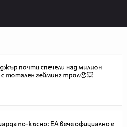
джър почти спечели над милион
 с тотален гейминг трол😯💥
иарда по-късно: EA вече официално е