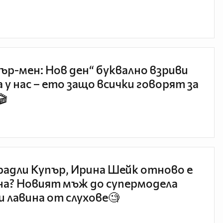
ър-мен: Нов ден“ буквално взриви
 у нас – ето защо всички говорят за
🎬
радли Купър, Ирина Шейк отново е
а? Новият мъж до супермодела
и лавина от слухове🧐