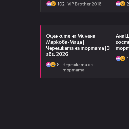
102
VIP Brother 2018
14:06
Оценките на Милена
Ана 
Маркова-Маца |
гости
Черешката на тортата | 3
торта
авг. 2026
1
8
Черешката на
тортата