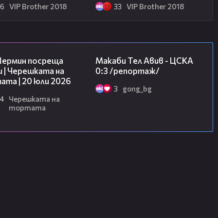
26
VIP Brother 2018
33
VIP Brother 2018
19:47
09:11
Шермин посреща
Макаби Тел Авив - ЦСКА
 | Черешката на
0:3 /репортаж/
та | 20 юли 2026
3
gong_bg
4
Черешката на
тортата