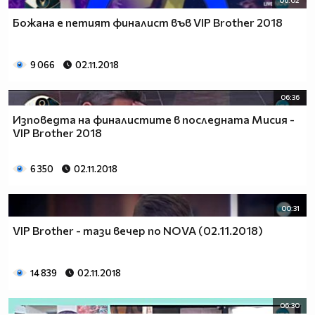
Божана e петият финалист във VIP Brother 2018
9 066
02.11.2018
06:36
Изповедта на финалистите в последната Мисия -
VIP Brother 2018
6 350
02.11.2018
00:31
VIP Brother - тази вечер по NOVA (02.11.2018)
14 839
02.11.2018
06:30