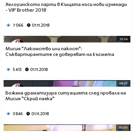
Хелоуинското парти в Къщата носи нови изненади
- VIP Brother 2018
7 066
01.11.2018
10:24
Мисия "Лакомство или пакост":
Съквартирантите се доверяват на късмета
5 413
01.11.2018
04:27
Божана драматизира ситуацията след провала на
Мисия "Скрий паяка"
3 846
01.11.2018
10:00