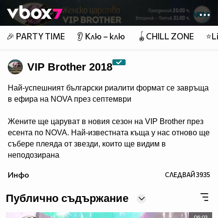
Member of
👾
🎉 PARTY TIME
👂 Клю – клю
🪀CHILL ZONE
⭐Li
VIP Brother 2018
Най-успешният български риалити формат се завръща
в ефира на NOVA през септември
Жените ще царуват в новия сезон на VIP Brother през
есента по NOVA. Най-известната къща у нас отново ще
събере плеяда от звезди, които ще видим в
неподозирана
светлина. Шоуто, което постави основите на риалити
Инфо
СЛЕДВАЙ
3935
телевизията в България, се завръща в ефира през
есента, а темата "Женско царство“ обещава да даде
Публично съдържание
цялата власт, но и цялата отговорност в ръцете на
дамите.
06:03