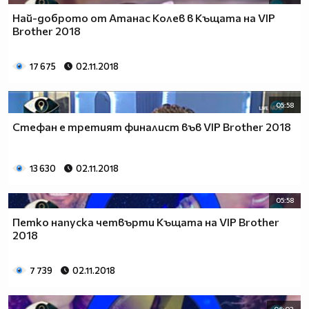
Най-доброто от Атанас Колев в Къщата на VIP
Brother 2018
17 675
02.11.2018
05:58
Стефан е третият финалист във VIP Brother 2018
13 630
02.11.2018
05:58
Петко напуска четвърти Къщата на VIP Brother
2018
7 739
02.11.2018
06:02