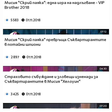
Мисия "Скрий паяка": една игра на надлъгване - VIP
Brother 2018
5 583
01.11.2018
07:12
Мисия "Скрий паяка" превръща Съквартирантите
в потайни шпиони
2 897
01.11.2018
04:30
Страховито събуждане и зловещи изненади за
Съквартирантите в Мисия "Хелоуин"
3 425
01.11.2018
07:20