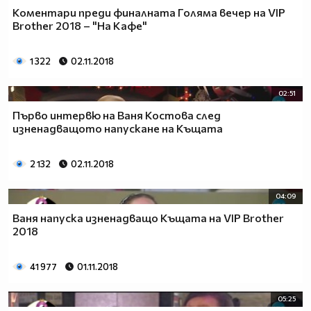
Коментари преди финалната Голяма вечер на VIP
Brother 2018 – "На Кафе"
1 322
02.11.2018
02:51
Първо интервю на Ваня Костова след
изненадващото напускане на Къщата
2 132
02.11.2018
04:09
Ваня напуска изненадващо Къщата на VIP Brother
2018
41 977
01.11.2018
05:25