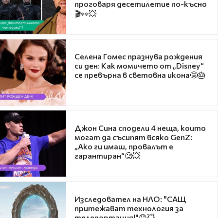
проговаря десетилетие по-късно
🎬👀💥
Селена Гомес празнува рождения
си ден: Как момичето от „Disney“
се превърна в световна икона🤩🎂
Джон Сина сподели 4 неща, които
могат да съсипят всяко GenZ:
„Ако ги имаш, провалът е
гарантиран“🧐💥
Изследовател на НЛО: "САЩ
притежават технология за
телепортация!"😯💥