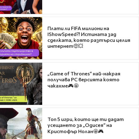
Плати ли FIFA милиони на
IShowSpeed?! Истината зад
сделката, която разтърси целия
интернет🤑💥
„Game of Thrones“ най-накрая
получава PC версията която
чакахме🎮🤩
Топ 5 игри, които ще ти дадат
усещането за „Одисея“ на
Кристофър Нолан🤩🎮