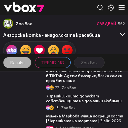
Member of
👾
Zoo Box
СЛЕДВАЙ
562
Ангорска котка - анадолската красавица
Всички
TRENDING
Zoo Box
03:22
Крейзи папагали говорят на български
в TikTok: Аз съм българче, Всеки сам си
прецЕня и още
22
Zoo Box
02:30
7 грешки, които допускат
собствениците на домашни любимци
13
Zoo Box
20:17
Милена Маркова-Маца посреща гости
| Черешката на тортата | 3 авг. 2026
4
Черешката на тортата