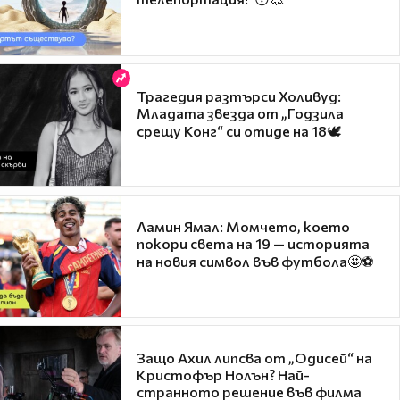
Трагедия разтърси Холивуд:
Младата звезда от „Годзила
срещу Конг“ си отиде на 18🕊️
Ламин Ямал: Момчето, което
покори света на 19 — историята
на новия символ във футбола🤩⚽
Защо Ахил липсва от „Одисей“ на
Кристофър Нолън? Най-
странното решение във филма