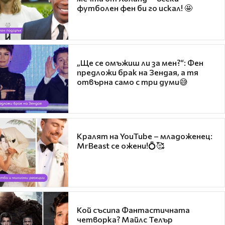
футболен фен би го искал! 🤩
„Ще се омъжиш ли за мен?“: Фен
предложи брак на Зендая, а тя
отвърна само с три думи😅
Кралят на YouTube – младоженец:
MrBeast се ожени!💍🥰
Кой съсипа Фантастичната
четворка? Майлс Телър