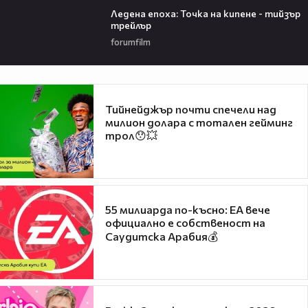
Ледена епоха: Точка на кипене - тийзър
трейлър
forumfilm
Тийнейджър почти спечели над
милион долара с тотален гейминг
трол😯💥
55 милиарда по-късно: EA вече
официално е собственост на
Саудитска Арабия💰