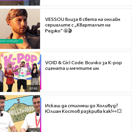
VESSOU влиза в света на онлайн
сериалите с „Кварталът на
Реджо“ 🤩🎬
VOID & Girl Code: Всичко за K-pop
сцената и мечтите им
07:50
Искаш да стигнеш до Холивуд?
Юлиан Костов разкрива как!👀💥
15:15