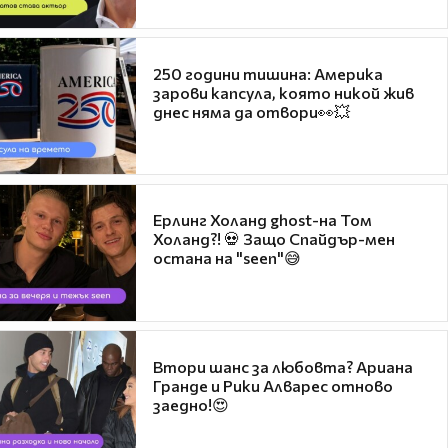
250 години тишина: Америка
зарови капсула, която никой жив
днес няма да отвори👀💥
Ерлинг Холанд ghost-на Том
Холанд?! 💀 Защо Спайдър-мен
остана на "seen"😅
Втори шанс за любовта? Ариана
Гранде и Рики Алварес отново
заедно!😍