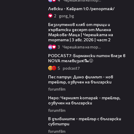
05:57
Левски - Кайрат 1:0 /репортаж/
2
gong_bg
15:35
Безглутенов хляб от трици и
хърватски десерт от Милена
Маркова-Маца | Черешката на
тортата | 3 авг. 2026 | част 2
3
Черешката на тортата
01:01:07
PODCAST7: Бирмански питон влезе в
NOVA телевизия!🐍😮
5
podcast7
02:08
Пес патрул: Дино филмът - нов
трейлър, озвучен на български
forumfilm
00:59
Неро: Черният котарак - трейлър,
озвучен на български
forumfilm
02:31
В дълбините - трейлър с български
субтитри
forumfilm
01:05