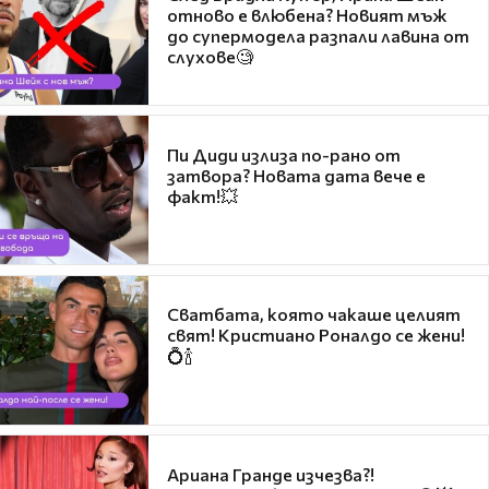
отново е влюбена? Новият мъж
до супермодела разпали лавина от
слухове🧐
Пи Диди излиза по-рано от
затвора? Новата дата вече е
факт!💥
Сватбата, която чакаше целият
свят! Кристиано Роналдо се жени!
💍🍾
Ариана Гранде изчезва?!