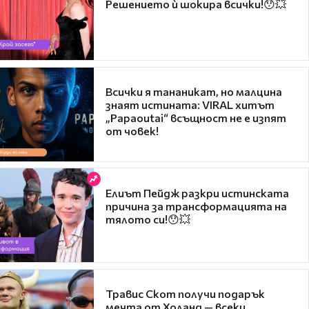
Решението ѝ шокира всички!😯💥
Всички я тананикат, но малцина
знаят истината: VIRAL хитът
„Papaoutai“ всъщност не е изпят
от човек!
Елиът Пейдж разкри истинската
причина за трансформацията на
тялото си!😯💥
Травис Скот получи подарък
мечта от Холанд — всеки