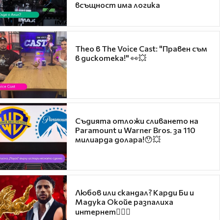
всъщност има логика
Theo в The Voice Cast: "Правен съм
в дискотека!" 👀💥
Съдията отложи сливането на
Paramount и Warner Bros. за 110
милиарда долара!😯💥
Любов или скандал? Карди Би и
Мадука Окойе разпалиха
интернет❤️‍🔥🔥