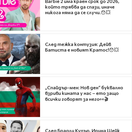
Barbie 2 има краен срок до 2026,
който трябва да спази, иначе
никога няма да се случи.😯💥
След тежка контузия: Дейв
Батиста е новият Кратос!😯💥
„Спайдър-мен: Нов ден“ буквално
взриви кината у нас – ето защо
всички говорят за него👀🎬
След Брадли Купър, Ирина Шейк