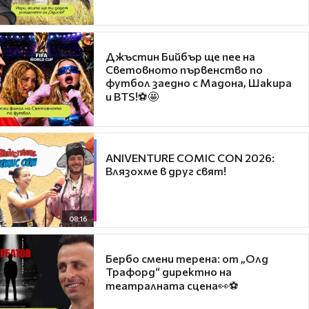
Джъстин Бийбър ще пее на
Световното първенство по
футбол заедно с Мадона, Шакира
и BTS!⚽🤩
ANIVENTURE COMIC CON 2026:
Влязохме в друг свят!
08:16
Бербо смени терена: от „Олд
Трафорд“ директно на
театралната сцена👀⚽