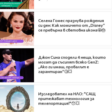
Селена Гомес празнува рождения
си ден: Как момичето от „Disney“
се превърна в световна икона🤩🎂
Джон Сина сподели 4 неща, които
могат да съсипят всяко GenZ:
„Ако ги имаш, провалът е
гарантиран“🧐💥
Изследовател на НЛО: "САЩ
притежават технология за
телепортация!"😯💥