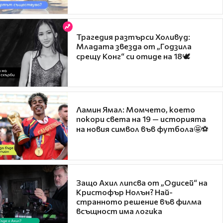
Трагедия разтърси Холивуд:
Младата звезда от „Годзила
срещу Конг“ си отиде на 18🕊️
Ламин Ямал: Момчето, което
покори света на 19 — историята
на новия символ във футбола🤩⚽
Защо Ахил липсва от „Одисей“ на
Кристофър Нолън? Най-
странното решение във филма
всъщност има логика