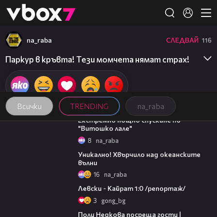
Member of
👾
na_raba
СЛЕДВАЙ
116
Паркур в кръвта! Тези момчета нямат страх!
Всички
TRENDING
na_raba
04:21
Екстремно нощно спускане по
"Витошко лале"
8
na_raba
02:16
Уникално! Хвърчило над океанските
вълни
16
na_raba
05:57
Левски - Кайрат 1:0 /репортаж/
3
gong_bg
13:03
Поли Недкова посреща гости |