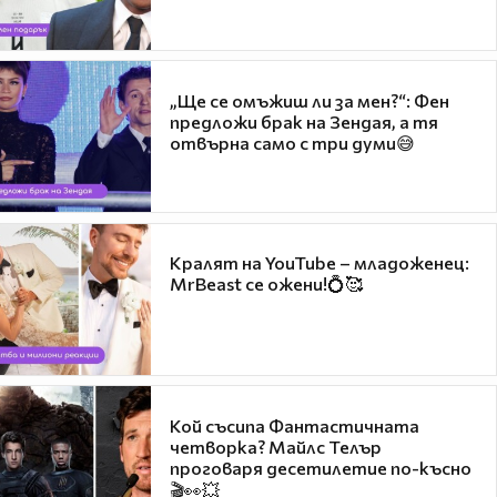
„Ще се омъжиш ли за мен?“: Фен
предложи брак на Зендая, а тя
отвърна само с три думи😅
Кралят на YouTube – младоженец:
MrBeast се ожени!💍🥰
Кой съсипа Фантастичната
четворка? Майлс Телър
проговаря десетилетие по-късно
🎬👀💥