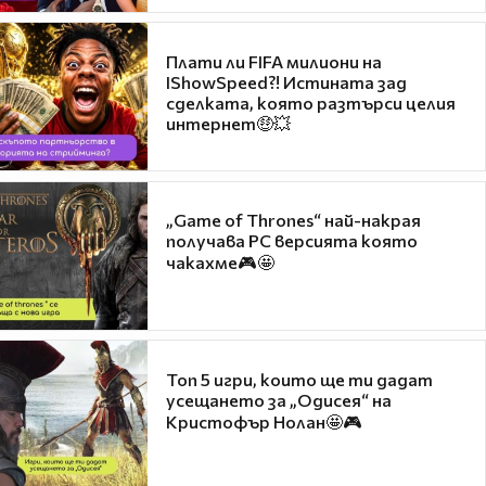
Плати ли FIFA милиони на
IShowSpeed?! Истината зад
сделката, която разтърси целия
интернет🤑💥
„Game of Thrones“ най-накрая
получава PC версията която
чакахме🎮🤩
Топ 5 игри, които ще ти дадат
усещането за „Одисея“ на
Кристофър Нолан🤩🎮