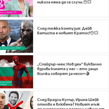
никога няма да се случи.😯💥
След тежка контузия: Дейв
Батиста е новият Кратос!😯💥
„Спайдър-мен: Нов ден“ буквално
взриви кината у нас – ето защо
всички говорят за него👀🎬
След Брадли Купър, Ирина Шейк
отново е влюбена? Новият мъж
до супермодела разпали лавина от