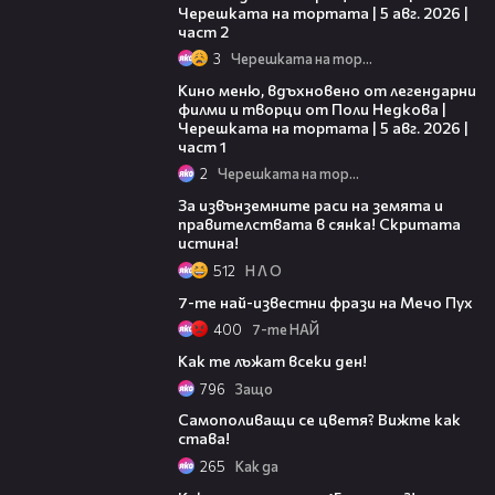
Черешката на тортата | 5 авг. 2026 |
част 2
3
Черешката на тортата
15:39
Кино меню, вдъхновено от легендарни
филми и творци от Поли Недкова |
Черешката на тортата | 5 авг. 2026 |
част 1
2
Черешката на тортата
03:32
За извънземните раси на земята и
правителствата в сянка! Скритата
истина!
512
Н Л О
01:49
7-те най-известни фрази на Мечо Пух
400
7-те НАЙ
04:33
Как те лъжат всеки ден!
796
Защо
00:37
Самополиващи се цветя? Вижте как
става!
265
Кaк дa
01:40