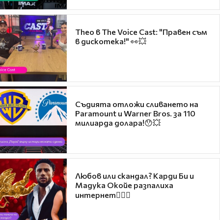
Theo в The Voice Cast: "Правен съм
в дискотека!" 👀💥
Съдията отложи сливането на
Paramount и Warner Bros. за 110
милиарда долара!😯💥
Любов или скандал? Карди Би и
Мадука Окойе разпалиха
интернет❤️‍🔥🔥