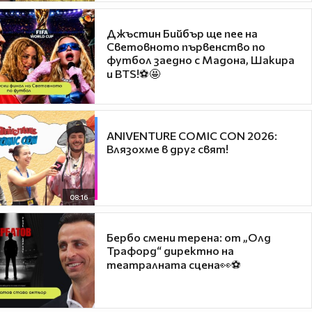
Джъстин Бийбър ще пее на
Световното първенство по
футбол заедно с Мадона, Шакира
и BTS!⚽🤩
ANIVENTURE COMIC CON 2026:
Влязохме в друг свят!
08:16
Бербо смени терена: от „Олд
Трафорд“ директно на
театралната сцена👀⚽