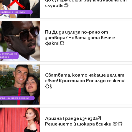
слухове🧐
Пи Диди излиза по-рано от
затвора? Новата дата вече е
факт!💥
Сватбата, която чакаше целият
свят! Кристиано Роналдо се жени!
💍🍾
Ариана Гранде изчезва?!
Решението ѝ шокира всички!😯💥