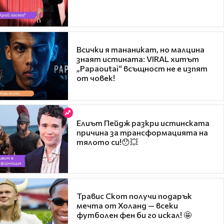
Всички я тананикат, но малцина
знаят истината: VIRAL хитът
„Papaoutai“ всъщност не е изпят
от човек!
Елиът Пейдж разкри истинската
причина за трансформацията на
тялото си!😯💥
Травис Скот получи подарък
мечта от Холанд — всеки
футболен фен би го искал! 🤩