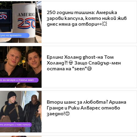
250 години тишина: Америка
зарови капсула, която никой жив
днес няма да отвори👀💥
Ерлинг Холанд ghost-на Том
Холанд?! 💀 Защо Спайдър-мен
остана на "seen"😅
Втори шанс за любовта? Ариана
Гранде и Рики Алварес отново
заедно!😍