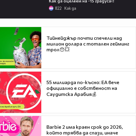
Как да оцелеем на -15 градуса?!
822
Кaк дa
Тийнейджър почти спечели над
милион долара с тотален гейминг
трол😯💥
55 милиарда по-късно: EA вече
официално е собственост на
Саудитска Арабия💰
Barbie 2 има краен срок до 2026,
който трябва да спази, иначе