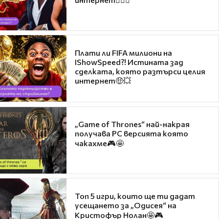
Плати ли FIFA милиони на
IShowSpeed?! Истината зад
сделката, която разтърси целия
интернет🤑💥
„Game of Thrones“ най-накрая
получава PC версията която
чакахме🎮🤩
Топ 5 игри, които ще ти дадат
усещането за „Одисея“ на
Кристофър Нолан🤩🎮