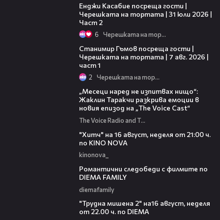
Енджи Касабие посреща гости |
Черешката на тортата | 31 юли 2026 |
Част 2
6
Черешката на тортата
16:22
Станимир Гъмов посреща гости |
Черешката на тортата | 7 авг. 2026 |
част 1
2
Черешката на тортата
01:13:23
„Месеци наред не изпитвах нищо“:
Жаклин Таракчи разкрива емоции в
новия епизод на „The Voice Cast“
The Voice Radio and TV Bulgaria
00:30
"Хитч" на 16 август, неделя от 21:00 ч.
по KINO NOVA
kinonova_
00:31
Романтични следобеди с филмите по
DIEMA FAMILY
diemafamily
00:31
"Трудна мишена 2" на16 август, неделя
от 22.00 ч. по DIEMA