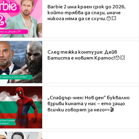
Barbie 2 има краен срок до 2026,
който трябва да спази, иначе
никога няма да се случи.😯💥
След тежка контузия: Дейв
Батиста е новият Кратос!😯💥
„Спайдър-мен: Нов ден“ буквално
взриви кината у нас – ето защо
всички говорят за него👀🎬