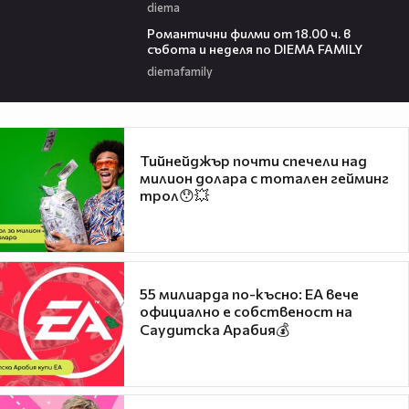
diema
00:36
Романтични филми от 18.00 ч. в
събота и неделя по DIEMA FAMILY
diemafamily
Тийнейджър почти спечели над
милион долара с тотален гейминг
трол😯💥
55 милиарда по-късно: EA вече
официално е собственост на
Саудитска Арабия💰