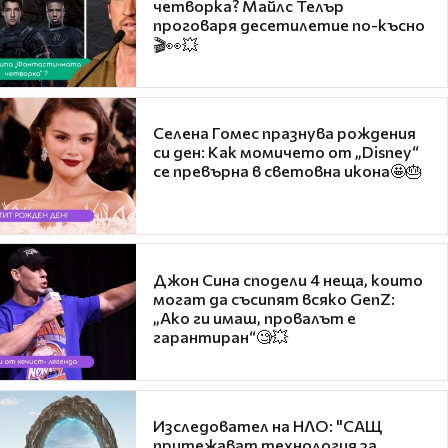
четворка? Майлс Телър
проговаря десетилетие по-късно
🎬👀💥
Селена Гомес празнува рождения
си ден: Как момичето от „Disney“
се превърна в световна икона🤩🎂
Джон Сина сподели 4 неща, които
могат да съсипят всяко GenZ:
„Ако ги имаш, провалът е
гарантиран“🧐💥
Изследовател на НЛО: "САЩ
притежават технология за