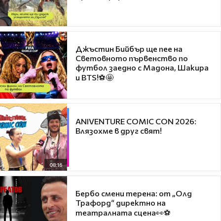
Джъстин Бийбър ще пее на
Световното първенство по
футбол заедно с Мадона, Шакира
и BTS!⚽🤩
ANIVENTURE COMIC CON 2026:
Влязохме в друг свят!
08:16
Бербо смени терена: от „Олд
Трафорд“ директно на
театралната сцена👀⚽