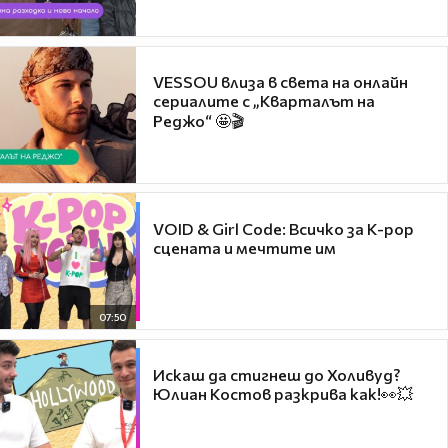
VESSOU влиза в света на онлайн
сериалите с „Кварталът на
Реджо“ 🤩🎬
VOID & Girl Code: Всичко за K-pop
сцената и мечтите им
07:50
Искаш да стигнеш до Холивуд?
Юлиан Костов разкрива как!👀💥