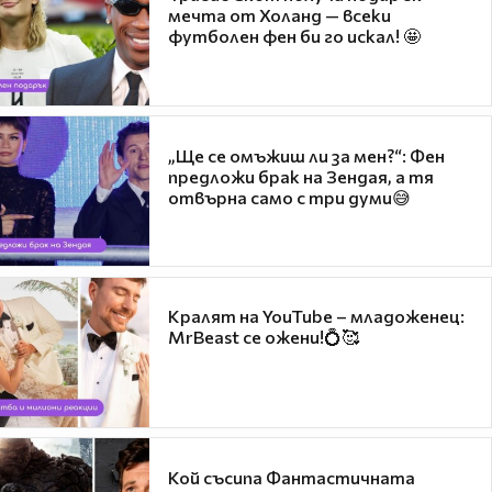
мечта от Холанд — всеки
футболен фен би го искал! 🤩
„Ще се омъжиш ли за мен?“: Фен
предложи брак на Зендая, а тя
отвърна само с три думи😅
Кралят на YouTube – младоженец:
MrBeast се ожени!💍🥰
Кой съсипа Фантастичната