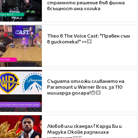
странното решение във филма
всъщност има логика
Theo в The Voice Cast: "Правен съм
в дискотека!" 👀💥
Съдията отложи сливането на
Paramount и Warner Bros. за 110
милиарда долара!😯💥
Любов или скандал? Карди Би и
Мадука Окойе разпалиха
интернет❤️‍🔥🔥