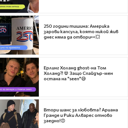
250 години тишина: Америка
зарови капсула, която никой жив
днес няма да отвори👀💥
Ерлинг Холанд ghost-на Том
Холанд?! 💀 Защо Спайдър-мен
остана на "seen"😅
Втори шанс за любовта? Ариана
Гранде и Рики Алварес отново
заедно!😍