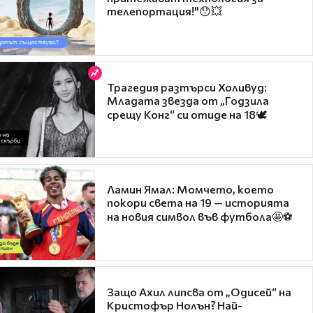
телепортация!"😯💥
Трагедия разтърси Холивуд:
Младата звезда от „Годзила
срещу Конг“ си отиде на 18🕊️
Ламин Ямал: Момчето, което
покори света на 19 — историята
на новия символ във футбола🤩⚽
Защо Ахил липсва от „Одисей“ на
Кристофър Нолън? Най-