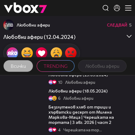
Member of
👾
Любовни афери
СЛЕДВАЙ
5
Любовни афери (12.04.2024)
Всички
TRENDING
Любовни афери
43:50
Любовни афери (25.05.2024)
10
Любовни афери
45:02
Любовни афери (18.05.2024)
6
Любовни афери
15:35
Безглутенов хляб от трици и
хърватски десерт от Милена
Маркова-Маца | Черешката на
тортата | 3 авг. 2026 | част 2
4
Черешката на тортата
16:45