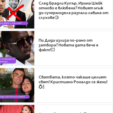
След Брадли Купър, Ирина Шейк
отново е влюбена? Новият мъж
до супермодела разпали лавина от
слухове🧐
Пи Диди излиза по-рано от
затвора? Новата дата вече е
факт!💥
Сватбата, която чакаше целият
свят! Кристиано Роналдо се жени!
💍🍾