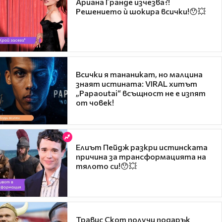
Ариана Гранде изчезва?!
Решението ѝ шокира всички!😯💥
Всички я тананикат, но малцина
знаят истината: VIRAL хитът
„Papaoutai“ всъщност не е изпят
от човек!
Елиът Пейдж разкри истинската
причина за трансформацията на
тялото си!😯💥
Травис Скот получи подарък