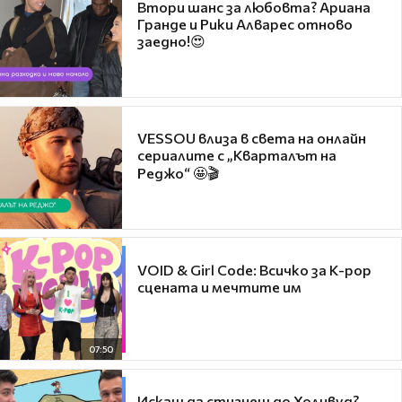
Втори шанс за любовта? Ариана
Гранде и Рики Алварес отново
заедно!😍
VESSOU влиза в света на онлайн
сериалите с „Кварталът на
Реджо“ 🤩🎬
VOID & Girl Code: Всичко за K-pop
сцената и мечтите им
07:50
Искаш да стигнеш до Холивуд?