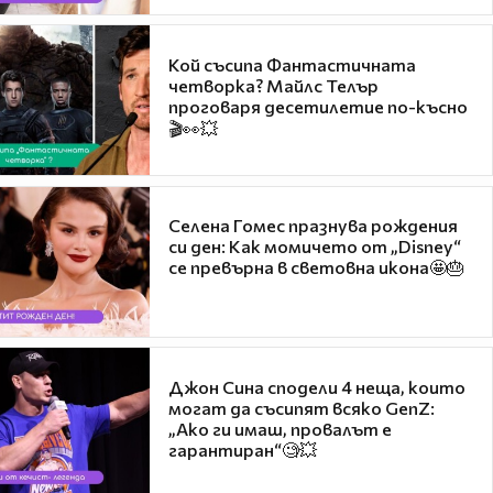
Кой съсипа Фантастичната
четворка? Майлс Телър
проговаря десетилетие по-късно
🎬👀💥
Селена Гомес празнува рождения
си ден: Как момичето от „Disney“
се превърна в световна икона🤩🎂
Джон Сина сподели 4 неща, които
могат да съсипят всяко GenZ:
„Ако ги имаш, провалът е
гарантиран“🧐💥