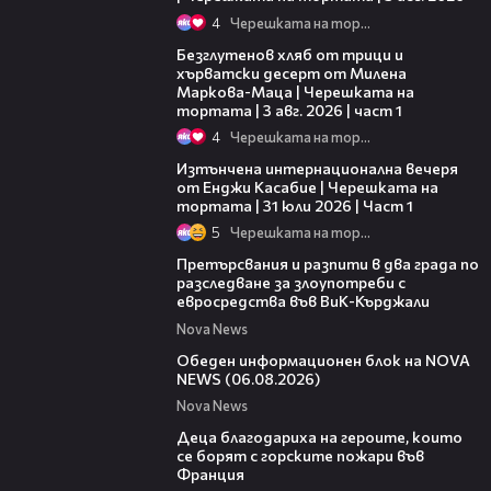
4
Черешката на тортата
16:02
Безглутенов хляб от трици и
хърватски десерт от Милена
Маркова-Маца | Черешката на
тортата | 3 авг. 2026 | част 1
4
Черешката на тортата
18:07
Изтънчена интернационална вечеря
от Енджи Касабие | Черешката на
тортата | 31 юли 2026 | Част 1
5
Черешката на тортата
00:27
Претърсвания и разпити в два града по
разследване за злоупотреби с
евросредства във ВиК-Кърджали
Nova News
27:22
Обеден информационен блок на NOVA
NEWS (06.08.2026)
Nova News
01:50
Деца благодариха на героите, които
се борят с горските пожари във
Франция