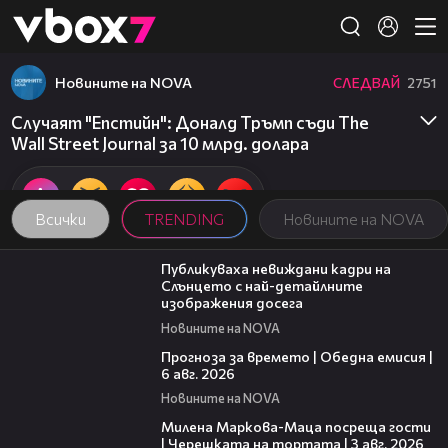
Member of
👾
Новините на NOVA
СЛЕДВАЙ
2751
Случаят "Епстийн": Доналд Тръмп съди The
Wall Street Journal за 10 млрд. долара
Всички
TRENDING
Новините на NOVA
00:43
Публикуваха невиждани кадри на
Слънцето с най-детайлните
изображения досега
Новините на NOVA
02:19
Прогноза за времето | Обедна емисия |
6 авг. 2026
Новините на NOVA
20:17
Милена Маркова-Маца посреща гости
| Черешката на тортата | 3 авг. 2026