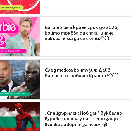
Barbie 2 има краен срок до 2026,
който трябва да спази, иначе
никога няма да се случи.😯💥
След тежка контузия: Дейв
Батиста е новият Кратос!😯💥
„Спайдър-мен: Нов ден“ буквално
взриви кината у нас – ето защо
всички говорят за него👀🎬