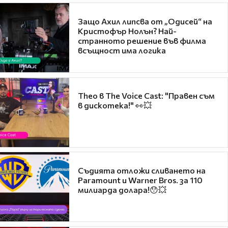
Защо Ахил липсва от „Одисей“ на
Кристофър Нолън? Най-
странното решение във филма
всъщност има логика
Theo в The Voice Cast: "Правен съм
в дискотека!" 👀💥
Съдията отложи сливането на
Paramount и Warner Bros. за 110
милиарда долара!😯💥