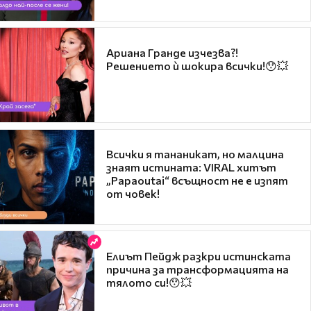
Ариана Гранде изчезва?!
Решението ѝ шокира всички!😯💥
Всички я тананикат, но малцина
знаят истината: VIRAL хитът
„Papaoutai“ всъщност не е изпят
от човек!
Елиът Пейдж разкри истинската
причина за трансформацията на
тялото си!😯💥