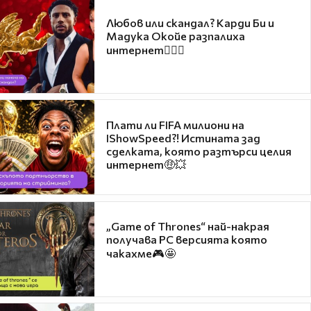
Любов или скандал? Карди Би и
Мадука Окойе разпалиха
интернет❤️‍🔥🔥
Плати ли FIFA милиони на
IShowSpeed?! Истината зад
сделката, която разтърси целия
интернет🤑💥
„Game of Thrones“ най-накрая
получава PC версията която
чакахме🎮🤩