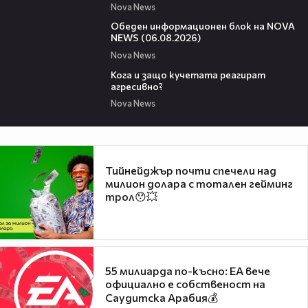
Nova News
01:14:28
Обеден информационен блок на NOVA
NEWS (06.08.2026)
Nova News
13:53
Кога и защо кучетата реагират
агресивно?
Nova News
Тийнейджър почти спечели над
милион долара с тотален гейминг
трол😯💥
55 милиарда по-късно: EA вече
официално е собственост на
Саудитска Арабия💰