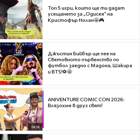
Топ 5 игри, които ще ти дадат
усещането за „Одисея“ на
Кристофър Нолан🤩🎮
Джъстин Бийбър ще пее на
Световното първенство по
футбол заедно с Мадона, Шакира
и BTS!⚽🤩
ANIVENTURE COMIC CON 2026:
Влязохме в друг свят!
08:16