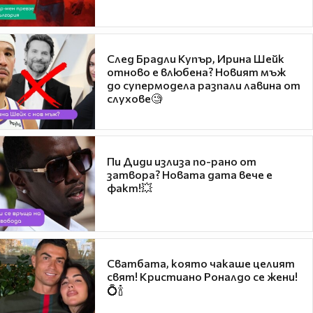
След Брадли Купър, Ирина Шейк
отново е влюбена? Новият мъж
до супермодела разпали лавина от
слухове🧐
Пи Диди излиза по-рано от
затвора? Новата дата вече е
факт!💥
Сватбата, която чакаше целият
свят! Кристиано Роналдо се жени!
💍🍾