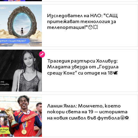
Изследовател на НЛО: "САЩ
притежават технология за
телепортация!"😯💥
Трагедия разтърси Холивуд:
Младата звезда от „Годзила
срещу Конг“ си отиде на 18🕊️
Ламин Ямал: Момчето, което
покори света на 19 — историята
на новия символ във футбола🤩⚽