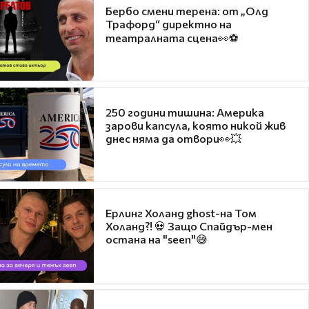
Бербо смени терена: от „Олд
Трафорд“ директно на
театралната сцена👀⚽
250 години тишина: Америка
зарови капсула, която никой жив
днес няма да отвори👀💥
Ерлинг Холанд ghost-на Том
Холанд?! 💀 Защо Спайдър-мен
остана на "seen"😅