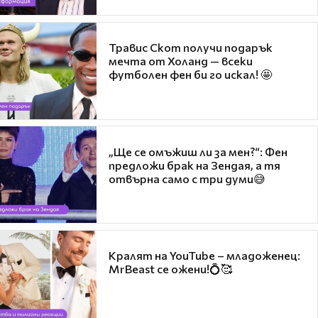
Травис Скот получи подарък
мечта от Холанд — всеки
футболен фен би го искал! 🤩
„Ще се омъжиш ли за мен?“: Фен
предложи брак на Зендая, а тя
отвърна само с три думи😅
Кралят на YouTube – младоженец:
MrBeast се ожени!💍🥰