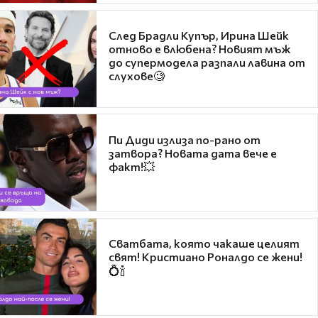
След Брадли Купър, Ирина Шейк
отново е влюбена? Новият мъж
до супермодела разпали лавина от
слухове🧐
Пи Диди излиза по-рано от
затвора? Новата дата вече е
факт!💥
Сватбата, която чакаше целият
свят! Кристиано Роналдо се жени!
💍🍾