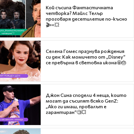
Кой съсипа Фантастичната
четворка? Майлс Телър
проговаря десетилетие по-късно
🎬👀💥
Селена Гомес празнува рождения
си ден: Как момичето от „Disney“
се превърна в световна икона🤩🎂
Джон Сина сподели 4 неща, които
могат да съсипят всяко GenZ:
„Ако ги имаш, провалът е
гарантиран“🧐💥