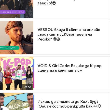
заедно!😍
VESSOU влиза в света на онлайн
сериалите с „Кварталът на
Реджо“ 🤩🎬
VOID & Girl Code: Всичко за K-pop
сцената и мечтите им
07:50
Искаш да стигнеш до Холивуд?
Юлиан Костов разкрива как!👀💥