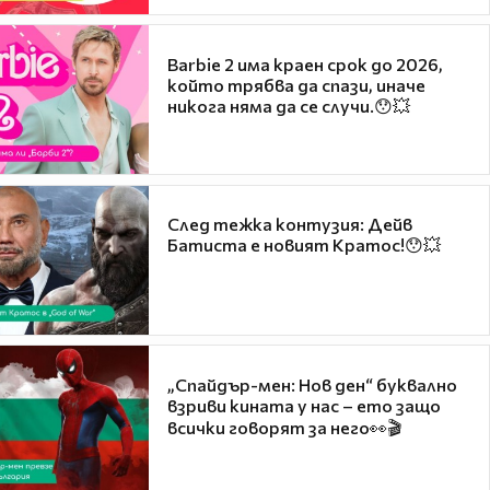
Barbie 2 има краен срок до 2026,
който трябва да спази, иначе
никога няма да се случи.😯💥
След тежка контузия: Дейв
Батиста е новият Кратос!😯💥
„Спайдър-мен: Нов ден“ буквално
взриви кината у нас – ето защо
всички говорят за него👀🎬