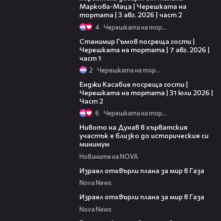
Маркова-Маца | Черешката на
тортата | 3 авг. 2026 | част 2
4
Черешката на тортата
16:22
Станимир Гъмов посреща гости |
Черешката на тортата | 7 авг. 2026 |
част 1
2
Черешката на тортата
16:45
Енджи Касабие посреща гости |
Черешката на тортата | 31 юли 2026 |
Част 2
6
Черешката на тортата
05:15
Нивото на Дунав в хърватския
участък е близко до историческия си
минимум
Новините на NOVA
00:46
Израел отхвърли плана за мир в Газа
Nova News
00:46
Израел отхвърли плана за мир в Газа
Nova News
00:36