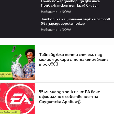
Голям пожар затвори за два часа
Подбалканския път край Сливен
Новините на NOVA
00:50
Затвориха национален парк на остров
Ява заради горски пожар
Новините на NOVA
Тийнейджър почти спечели над
милион долара с тотален гейминг
трол😯💥
55 милиарда по-късно: EA вече
официално е собственост на
Саудитска Арабия💰