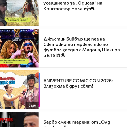
усещането за „Одисея“ на
Кристофър Нолан🤩🎮
Джъстин Бийбър ще пее на
Световното първенство по
футбол заедно с Мадона, Шакира
и BTS!⚽🤩
ANIVENTURE COMIC CON 2026:
Влязохме в друг свят!
08:16
Бербо смени терена: от „Олд