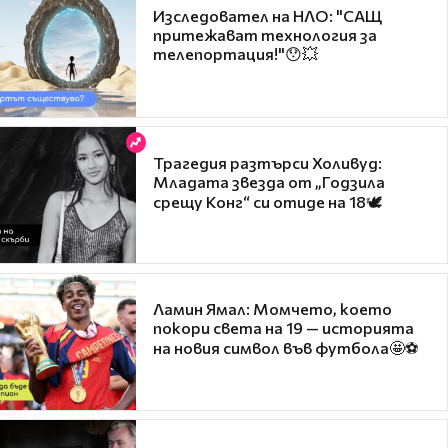
Изследовател на НЛО: "САЩ
притежават технология за
телепортация!"😯💥
Трагедия разтърси Холивуд:
Младата звезда от „Годзила
срещу Конг“ си отиде на 18🕊️
Ламин Ямал: Момчето, което
покори света на 19 — историята
на новия символ във футбола🤩⚽