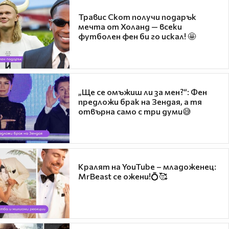
Травис Скот получи подарък
мечта от Холанд — всеки
футболен фен би го искал! 🤩
„Ще се омъжиш ли за мен?“: Фен
предложи брак на Зендая, а тя
отвърна само с три думи😅
Кралят на YouTube – младоженец:
MrBeast се ожени!💍🥰