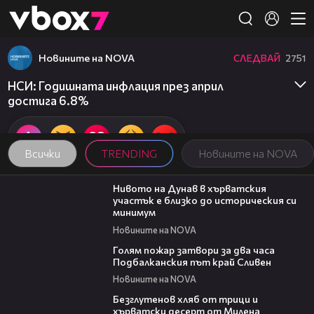
Member of
👾
Новините на NOVA
СЛЕДВАЙ
2751
НСИ: Годишната инфлация през април
достига 6.8%
Всички
TRENDING
Новините на NOVA
05:15
Нивото на Дунав в хърватския
участък е близко до историческия си
минимум
Новините на NOVA
00:36
Голям пожар затвори за два часа
Подбалканския път край Сливен
Новините на NOVA
15:35
Безглутенов хляб от трици и
хърватски десерт от Милена