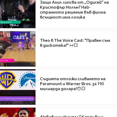
Защо Ахил липсва от „Одисей“ на
Кристофър Нолън? Най-
странното решение във филма
всъщност има логика
Theo в The Voice Cast: "Правен съм
в дискотека!" 👀💥
Съдията отложи сливането на
Paramount и Warner Bros. за 110
милиарда долара!😯💥
Любов или скандал? Карди Би и