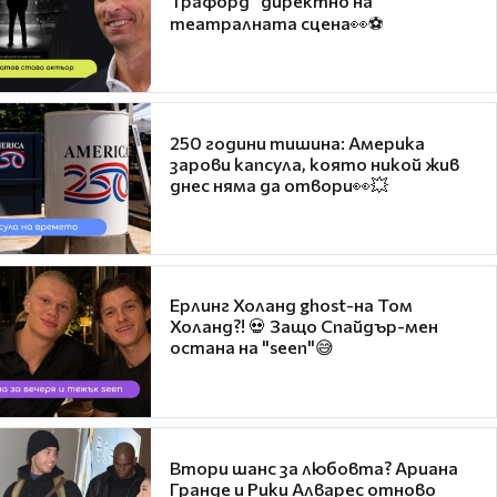
Трафорд“ директно на
театралната сцена👀⚽
250 години тишина: Америка
зарови капсула, която никой жив
днес няма да отвори👀💥
Ерлинг Холанд ghost-на Том
Холанд?! 💀 Защо Спайдър-мен
остана на "seen"😅
Втори шанс за любовта? Ариана
Гранде и Рики Алварес отново