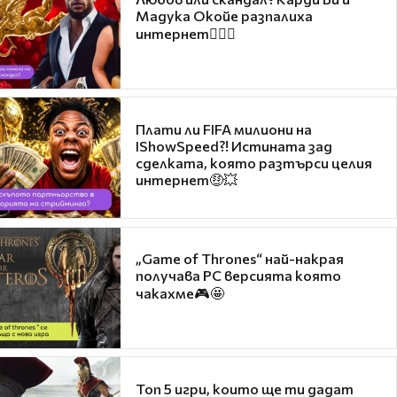
Мадука Окойе разпалиха
интернет❤️‍🔥🔥
Плати ли FIFA милиони на
IShowSpeed?! Истината зад
сделката, която разтърси целия
интернет🤑💥
„Game of Thrones“ най-накрая
получава PC версията която
чакахме🎮🤩
Топ 5 игри, които ще ти дадат