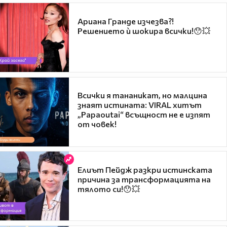
Ариана Гранде изчезва?!
Решението ѝ шокира всички!😯💥
Всички я тананикат, но малцина
знаят истината: VIRAL хитът
„Papaoutai“ всъщност не е изпят
от човек!
Елиът Пейдж разкри истинската
причина за трансформацията на
тялото си!😯💥