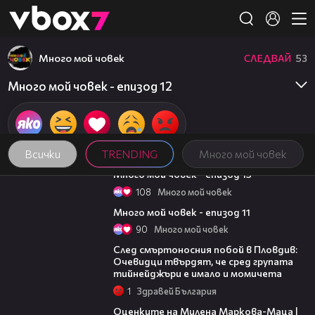
Member of
👾
Много мой човек
СЛЕДВАЙ
53
Много мой човек - епизод 12
Всички
TRENDING
Много мой човек
46:17
Много мой човек - епизод 13
108
Много мой човек
44:18
Много мой човек - епизод 11
90
Много мой човек
09:32
След смъртоносния побой в Пловдив:
Очевидци твърдят, че сред групата
тийнейджъри е имало и момичета
1
Здравей България
14:06
Оценките на Милена Маркова-Маца |