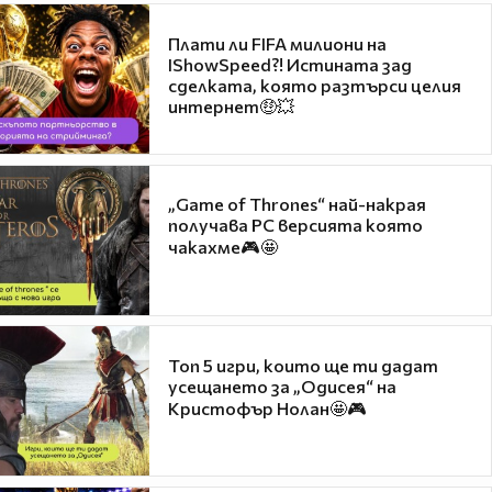
Плати ли FIFA милиони на
IShowSpeed?! Истината зад
сделката, която разтърси целия
интернет🤑💥
„Game of Thrones“ най-накрая
получава PC версията която
чакахме🎮🤩
Топ 5 игри, които ще ти дадат
усещането за „Одисея“ на
Кристофър Нолан🤩🎮