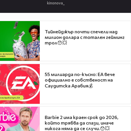
kinonova_
Тийнейджър почти спечели над
милион долара с тотален гейминг
трол😯💥
55 милиарда по-късно: EA вече
официално е собственост на
Саудитска Арабия💰
Barbie 2 има краен срок до 2026,
който трябва да спази, иначе
никога няма да се случи.😯💥