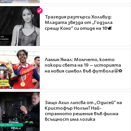
Трагедия разтърси Холивуд:
Младата звезда от „Годзила
срещу Конг“ си отиде на 18🕊️
Ламин Ямал: Момчето, което
покори света на 19 — историята
на новия символ във футбола🤩⚽
Защо Ахил липсва от „Одисей“ на
Кристофър Нолън? Най-
странното решение във филма
всъщност има логика