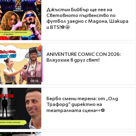
Джъстин Бийбър ще пее на
Световното първенство по
футбол заедно с Мадона, Шакира
и BTS!⚽🤩
ANIVENTURE COMIC CON 2026:
Влязохме в друг свят!
08:16
Бербо смени терена: от „Олд
Трафорд“ директно на
театралната сцена👀⚽