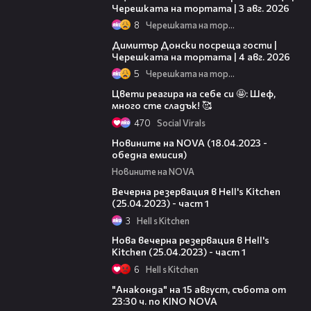
Черешката на тортата | 3 авг. 2026
8
Черешката на тортата
17:43
Димитър Донски посреща гости |
Черешката на тортата | 4 авг. 2026
5
Черешката на тортата
04:10
Цвети реагира на себе си 🤩: Шеф,
много сте сладък! 🥰
470
Social Virals
21:06
Новините на NOVA (18.04.2023 -
обедна емисия)
Новините на NOVA
10:32
Вечерна резервация в Hell's Kitchen
(25.04.2023) - част 1
3
Hell s Kitchen
11:10
Нова вечерна резервация в Hell's
Kitchen (25.04.2023) - част 1
6
Hell s Kitchen
00:30
"Анаконда" на 15 август, събота от
23:30 ч. по KINO NOVA