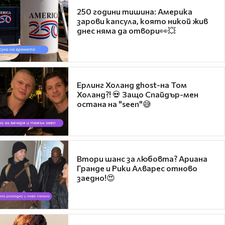
250 години тишина: Америка
зарови капсула, която никой жив
днес няма да отвори👀💥
Ерлинг Холанд ghost-на Том
Холанд?! 💀 Защо Спайдър-мен
остана на "seen"😅
Втори шанс за любовта? Ариана
Гранде и Рики Алварес отново
заедно!😍