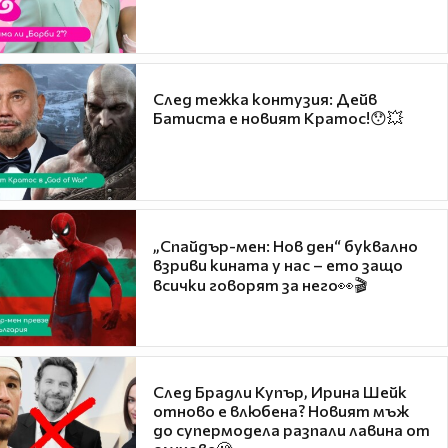
След тежка контузия: Дейв
Батиста е новият Кратос!😯💥
„Спайдър-мен: Нов ден“ буквално
взриви кината у нас – ето защо
всички говорят за него👀🎬
След Брадли Купър, Ирина Шейк
отново е влюбена? Новият мъж
до супермодела разпали лавина от