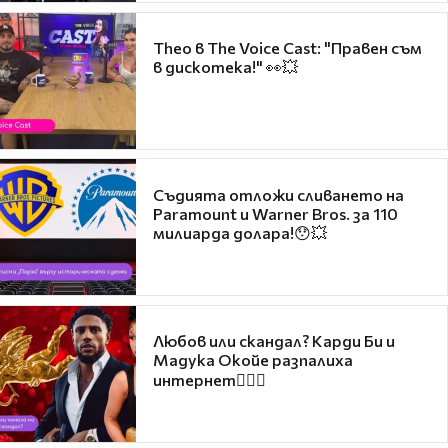
Theo в The Voice Cast: "Правен съм
в дискотека!" 👀💥
Съдията отложи сливането на
Paramount и Warner Bros. за 110
милиарда долара!😯💥
Любов или скандал? Карди Би и
Мадука Окойе разпалиха
интернет❤️‍🔥🔥