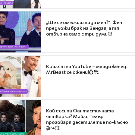
„Ще се омъжиш ли за мен?“: Фен
предложи брак на Зендая, а тя
отвърна само с три думи😅
Кралят на YouTube – младоженец:
MrBeast се ожени!💍🥰
Кой съсипа Фантастичната
четворка? Майлс Телър
проговаря десетилетие по-късно
🎬👀💥