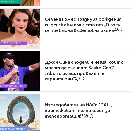
Селена Гомес празнува рождения
си ден: Как момичето от „Disney“
се превърна в световна икона🤩🎂
Джон Сина сподели 4 неща, които
могат да съсипят всяко GenZ:
„Ако ги имаш, провалът е
гарантиран“🧐💥
Изследовател на НЛО: "САЩ
притежават технология за
телепортация!"😯💥