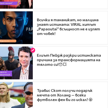
Всички я тананикат, но малцина
знаят истината: VIRAL хитът
„Papaoutai“ всъщност не е изпят
от човек!
Елиът Пейдж разкри истинската
причина за трансформацията на
тялото си!😯💥
Травис Скот получи подарък
мечта от Холанд — всеки
футболен фен би го искал! 🤩