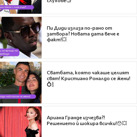
слухове🧐
Пи Диди излиза по-рано от
затвора? Новата дата вече е
факт!💥
Сватбата, която чакаше целият
свят! Кристиано Роналдо се жени!
💍🍾
Ариана Гранде изчезва?!
Решението ѝ шокира всички!😯💥