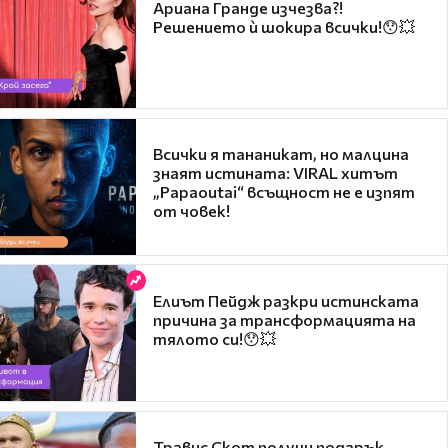
Ариана Гранде изчезва?!
Решението ѝ шокира всички!😯💥
Всички я тананикат, но малцина
знаят истината: VIRAL хитът
„Papaoutai“ всъщност не е изпят
от човек!
Елиът Пейдж разкри истинската
причина за трансформацията на
тялото си!😯💥
Травис Скот получи подарък