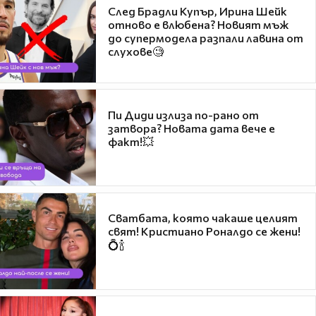
След Брадли Купър, Ирина Шейк
отново е влюбена? Новият мъж
до супермодела разпали лавина от
слухове🧐
Пи Диди излиза по-рано от
затвора? Новата дата вече е
факт!💥
Сватбата, която чакаше целият
свят! Кристиано Роналдо се жени!
💍🍾