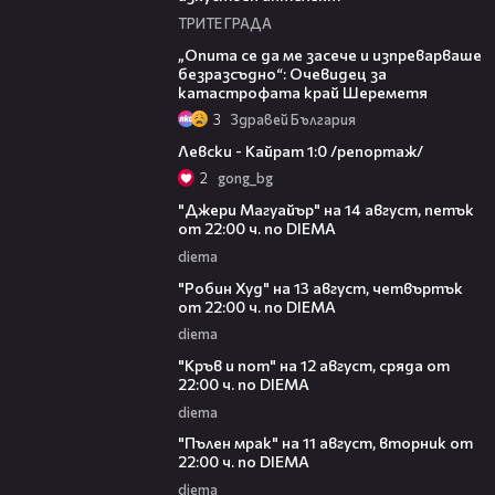
ТРИТЕ ГРАДА
06:38
„Опита се да ме засече и изпреварваше
безразсъдно“: Очевидец за
катастрофата край Шереметя
3
Здравей България
05:57
Левски - Кайрат 1:0 /репортаж/
2
gong_bg
00:30
"Джери Магуайър" на 14 август, петък
от 22:00 ч. по DIEMA
diema
00:34
"Робин Худ" на 13 август, четвъртък
от 22:00 ч. по DIEMA
diema
00:29
"Кръв и пот" на 12 август, сряда от
22:00 ч. по DIEMA
diema
00:31
"Пълен мрак" на 11 август, вторник от
22:00 ч. по DIEMA
diema