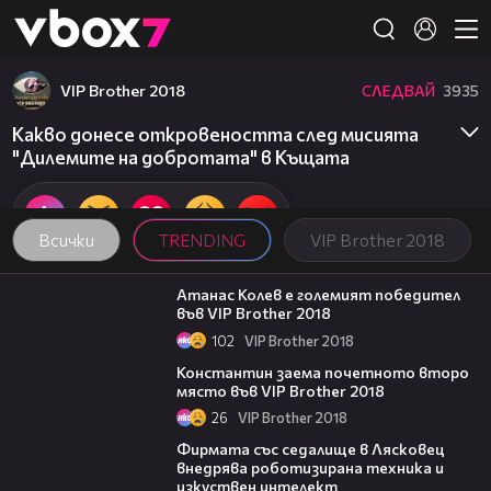
Member of
👾
VIP Brother 2018
СЛЕДВАЙ
3935
Какво донесе откровеността след мисията
"Дилемите на добротата" в Къщата
Всички
TRENDING
VIP Brother 2018
06:03
Атанас Колев е големият победител
във VIP Brother 2018
102
VIP Brother 2018
07:57
Константин заема почетното второ
място във VIP Brother 2018
26
VIP Brother 2018
00:06
Фирмата със седалище в Лясковец
внедрява роботизирана техника и
изкуствен интелект