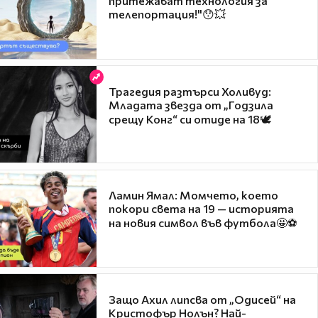
притежават технология за
телепортация!"😯💥
Трагедия разтърси Холивуд:
Младата звезда от „Годзила
срещу Конг“ си отиде на 18🕊️
Ламин Ямал: Момчето, което
покори света на 19 — историята
на новия символ във футбола🤩⚽
Защо Ахил липсва от „Одисей“ на
Кристофър Нолън? Най-