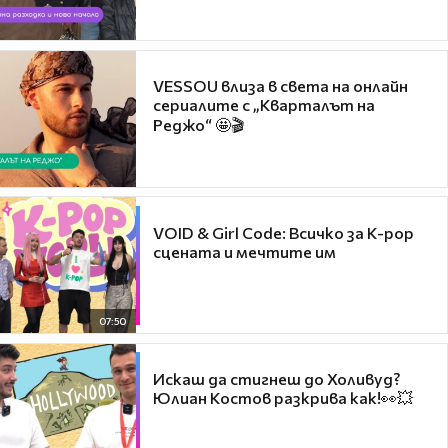
VESSOU влиза в света на онлайн
сериалите с „Кварталът на
Реджо“ 🤩🎬
VOID & Girl Code: Всичко за K-pop
сцената и мечтите им
07:50
Искаш да стигнеш до Холивуд?
Юлиан Костов разкрива как!👀💥