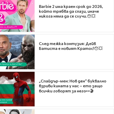
Barbie 2 има краен срок до 2026,
който трябва да спази, иначе
никога няма да се случи.😯💥
След тежка контузия: Дейв
Батиста е новият Кратос!😯💥
„Спайдър-мен: Нов ден“ буквално
взриви кината у нас – ето защо
всички говорят за него👀🎬