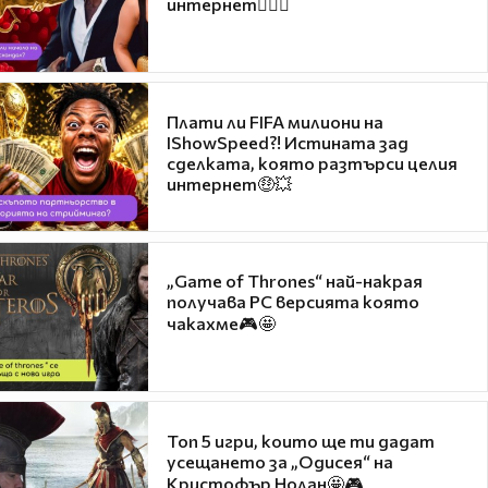
интернет❤️‍🔥🔥
Плати ли FIFA милиони на
IShowSpeed?! Истината зад
сделката, която разтърси целия
интернет🤑💥
„Game of Thrones“ най-накрая
получава PC версията която
чакахме🎮🤩
Топ 5 игри, които ще ти дадат
усещането за „Одисея“ на
Кристофър Нолан🤩🎮