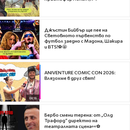
Джъстин Бийбър ще пее на
Световното първенство по
футбол заедно с Мадона, Шакира
и BTS!⚽🤩
ANIVENTURE COMIC CON 2026:
Влязохме в друг свят!
08:16
Бербо смени терена: от „Олд
Трафорд“ директно на
театралната сцена👀⚽