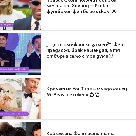
мечта от Холанд — всеки
футболен фен би го искал! 🤩
„Ще се омъжиш ли за мен?“: Фен
предложи брак на Зендая, а тя
отвърна само с три думи😅
Кралят на YouTube – младоженец:
MrBeast се ожени!💍🥰
Кой съсипа Фантастичната