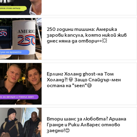
250 години тишина: Америка
зарови капсула, която никой жив
днес няма да отвори👀💥
Ерлинг Холанд ghost-на Том
Холанд?! 💀 Защо Спайдър-мен
остана на "seen"😅
Втори шанс за любовта? Ариана
Гранде и Рики Алварес отново
заедно!😍