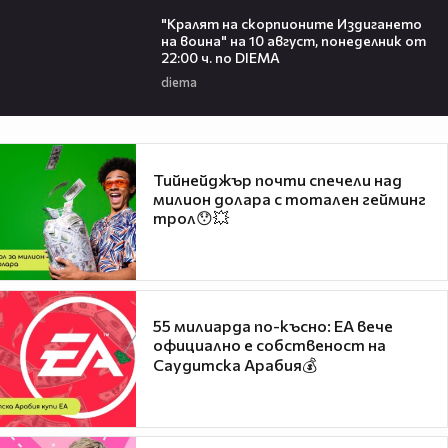
00:30
"Кралят на скорпионите Издигането
на воина" на 10 август, понеделник от
22:00 ч. по DIEMA
diema
Тийнейджър почти спечели над
милион долара с тотален гейминг
трол😯💥
55 милиарда по-късно: EA вече
официално е собственост на
Саудитска Арабия💰