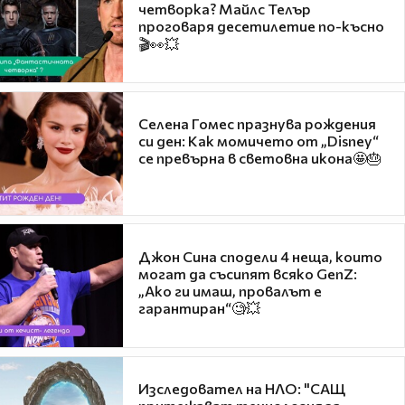
четворка? Майлс Телър
проговаря десетилетие по-късно
🎬👀💥
Селена Гомес празнува рождения
си ден: Как момичето от „Disney“
се превърна в световна икона🤩🎂
Джон Сина сподели 4 неща, които
могат да съсипят всяко GenZ:
„Ако ги имаш, провалът е
гарантиран“🧐💥
Изследовател на НЛО: "САЩ