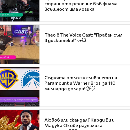
странното решение във филма
всъщност има логика
Theo в The Voice Cast: "Правен съм
в дискотека!" 👀💥
Съдията отложи сливането на
Paramount и Warner Bros. за 110
милиарда долара!😯💥
Любов или скандал? Карди Би и
Мадука Окойе разпалиха