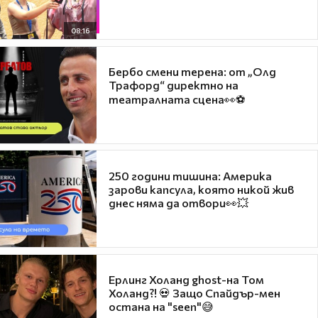
08:16
Бербо смени терена: от „Олд
Трафорд“ директно на
театралната сцена👀⚽
250 години тишина: Америка
зарови капсула, която никой жив
днес няма да отвори👀💥
Ерлинг Холанд ghost-на Том
Холанд?! 💀 Защо Спайдър-мен
остана на "seen"😅