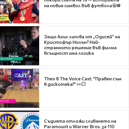
на новия символ във футбола🤩⚽
Защо Ахил липсва от „Одисей“ на
Кристофър Нолън? Най-
странното решение във филма
всъщност има логика
Theo в The Voice Cast: "Правен съм
в дискотека!" 👀💥
Съдията отложи сливането на
Paramount и Warner Bros. за 110