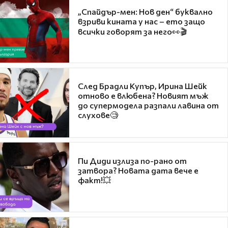
„Спайдър-мен: Нов ден“ буквално
взриви кината у нас – ето защо
всички говорят за него👀🎬
След Брадли Купър, Ирина Шейк
отново е влюбена? Новият мъж
до супермодела разпали лавина от
слухове🧐
Пи Диди излиза по-рано от
затвора? Новата дата вече е
факт!💥