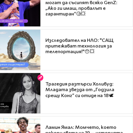
могат да съсипят всяко GenZ:
„Ако ги имаш, провалът е
гарантиран“🧐💥
Изследовател на НЛО: "САЩ
притежават технология за
телепортация!"😯💥
Трагедия разтърси Холивуд:
Младата звезда от „Годзила
срещу Конг“ си отиде на 18🕊️
Ламин Ямал: Момчето, което
покори света на 19 — историята