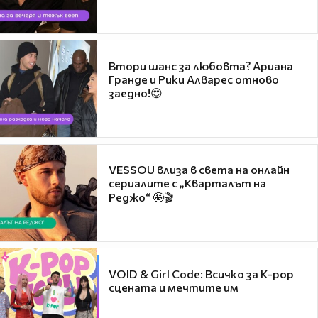
Втори шанс за любовта? Ариана
Гранде и Рики Алварес отново
заедно!😍
VESSOU влиза в света на онлайн
сериалите с „Кварталът на
Реджо“ 🤩🎬
VOID & Girl Code: Всичко за K-pop
сцената и мечтите им