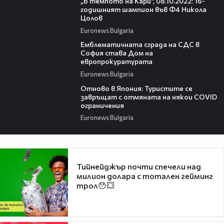
„В темпото на Кари“, 08.10.2022: 16-
годишният шампион във Ф4 Никола
Цолов
Euronews Bulgaria
00:51
Емблематичната сграда на СДС в
София става Дом на
европрокуратурата
Euronews Bulgaria
01:21
Отново в Япония: Туристите се
завръщат с отмяната на някои COVID
ограничения
Euronews Bulgaria
Тийнейджър почти спечели над
милион долара с тотален гейминг
трол😯💥