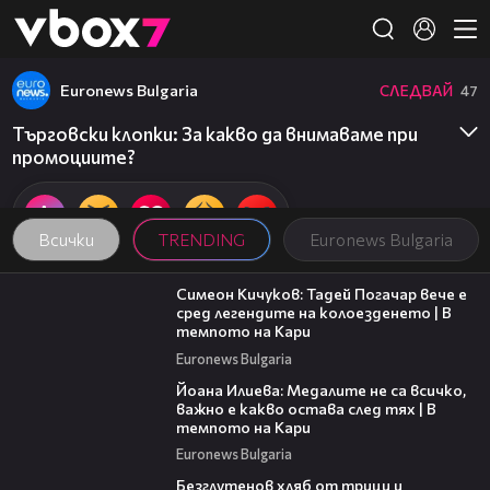
Member of
👾
Euronews Bulgaria
СЛЕДВАЙ
47
Търговски клопки: За какво да внимаваме при
промоциите?
Всички
TRENDING
Euronews Bulgaria
11:23
Симеон Кичуков: Тадей Погачар вече е
сред легендите на колоезденето | В
темпото на Кари
Euronews Bulgaria
14:33
Йоана Илиева: Медалите не са всичко,
важно е какво остава след тях | В
темпото на Кари
Euronews Bulgaria
16:02
Безглутенов хляб от трици и