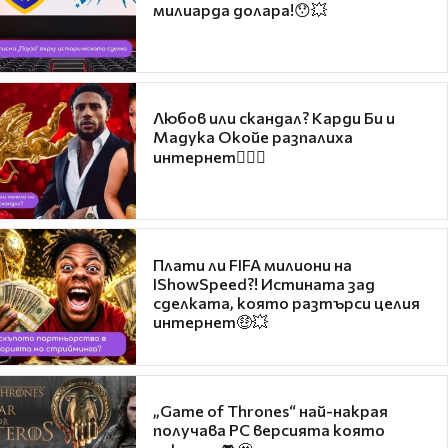
милиарда долара!😯💥
Любов или скандал? Карди Би и
Мадука Окойе разпалиха
интернет❤️‍🔥🔥
Плати ли FIFA милиони на
IShowSpeed?! Истината зад
сделката, която разтърси целия
интернет🤑💥
„Game of Thrones“ най-накрая
получава PC версията която