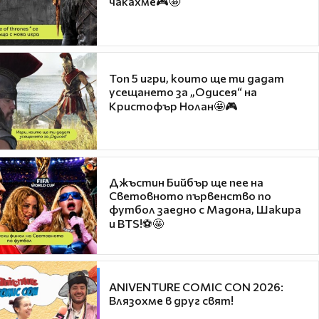
чакахме🎮🤩
Топ 5 игри, които ще ти дадат
усещането за „Одисея“ на
Кристофър Нолан🤩🎮
Джъстин Бийбър ще пее на
Световното първенство по
футбол заедно с Мадона, Шакира
и BTS!⚽🤩
ANIVENTURE COMIC CON 2026:
Влязохме в друг свят!