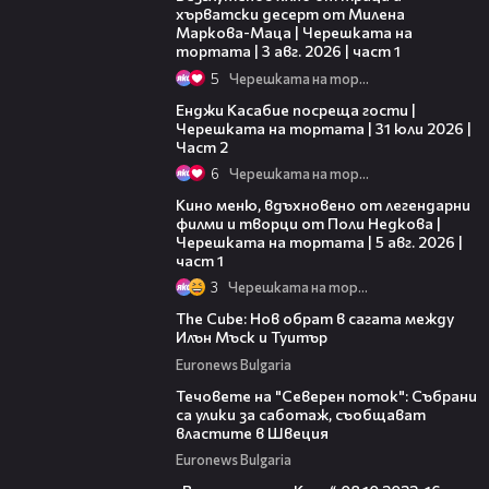
хърватски десерт от Милена
Маркова-Маца | Черешката на
тортата | 3 авг. 2026 | част 1
5
Черешката на тортата
16:45
Енджи Касабие посреща гости |
Черешката на тортата | 31 юли 2026 |
Част 2
6
Черешката на тортата
15:39
Кино меню, вдъхновено от легендарни
филми и творци от Поли Недкова |
Черешката на тортата | 5 авг. 2026 |
част 1
3
Черешката на тортата
01:46
The Cube: Нов обрат в сагата между
Илън Мъск и Туитър
Euronews Bulgaria
00:53
Течовете на "Северен поток": Събрани
са улики за саботаж, съобщават
властите в Швеция
Euronews Bulgaria
04:58