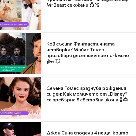
MrBeast се ожени!💍🥰
Кой съсипа Фантастичната
четворка? Майлс Телър
проговаря десетилетие по-късно
🎬👀💥
Селена Гомес празнува рождения
си ден: Как момичето от „Disney“
се превърна в световна икона🤩🎂
Джон Сина сподели 4 неща, които