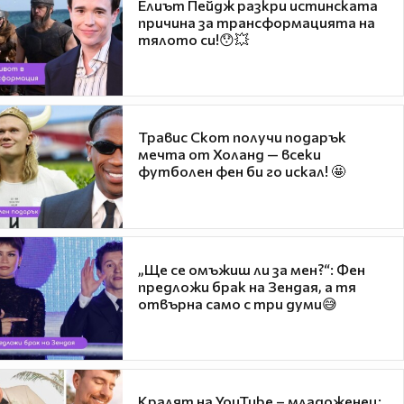
Елиът Пейдж разкри истинската
причина за трансформацията на
тялото си!😯💥
Травис Скот получи подарък
мечта от Холанд — всеки
футболен фен би го искал! 🤩
„Ще се омъжиш ли за мен?“: Фен
предложи брак на Зендая, а тя
отвърна само с три думи😅
Кралят на YouTube – младоженец: