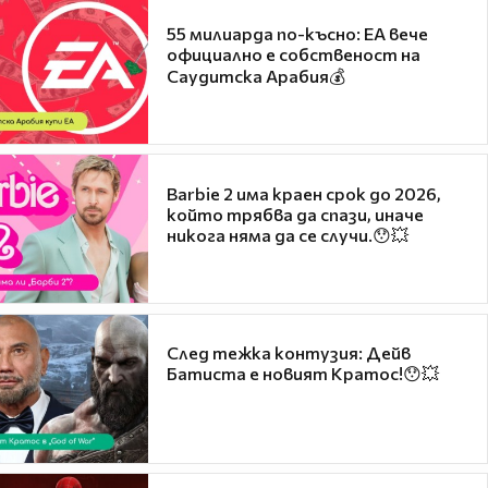
55 милиарда по-късно: EA вече
официално е собственост на
Саудитска Арабия💰
Barbie 2 има краен срок до 2026,
който трябва да спази, иначе
никога няма да се случи.😯💥
След тежка контузия: Дейв
Батиста е новият Кратос!😯💥