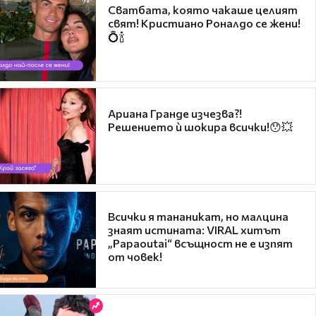
Сватбата, която чакаше целият
свят! Кристиано Роналдо се жени!
💍🍾
Ариана Гранде изчезва?!
Решението ѝ шокира всички!😯💥
Всички я тананикат, но малцина
знаят истината: VIRAL хитът
„Papaoutai“ всъщност не е изпят
от човек!