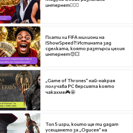
интернет❤️‍🔥🔥
Плати ли FIFA милиони на
IShowSpeed?! Истината зад
сделката, която разтърси целия
интернет🤑💥
„Game of Thrones“ най-накрая
получава PC версията която
чакахме🎮🤩
Топ 5 игри, които ще ти дадат
усещането за „Одисея“ на