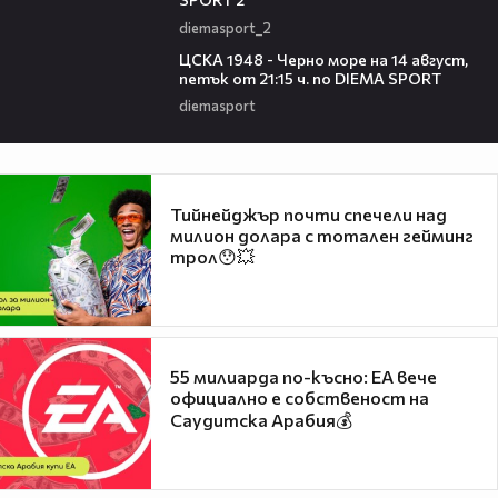
diemasport_2
00:35
ЦСКА 1948 - Черно море на 14 август,
петък от 21:15 ч. по DIEMA SPORT
diemasport
Тийнейджър почти спечели над
милион долара с тотален гейминг
трол😯💥
55 милиарда по-късно: EA вече
официално е собственост на
Саудитска Арабия💰