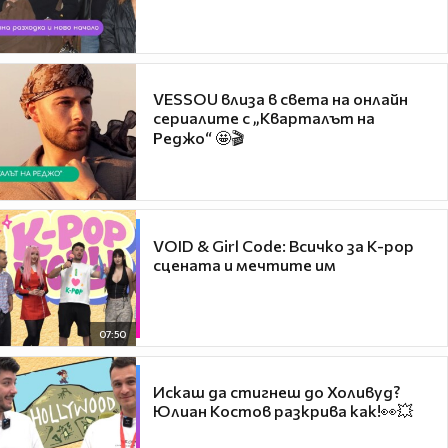
VESSOU влиза в света на онлайн
сериалите с „Кварталът на
Реджо“ 🤩🎬
VOID & Girl Code: Всичко за K-pop
сцената и мечтите им
07:50
Искаш да стигнеш до Холивуд?
Юлиан Костов разкрива как!👀💥