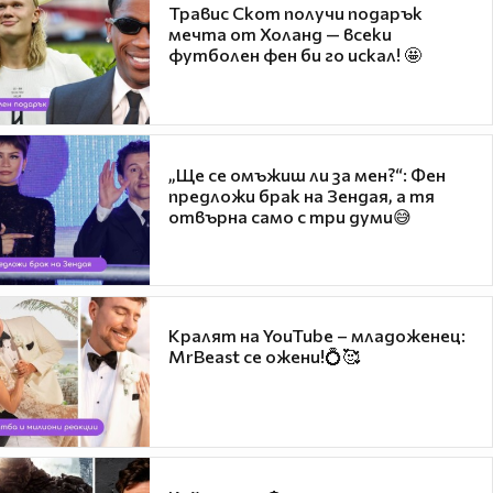
Травис Скот получи подарък
мечта от Холанд — всеки
футболен фен би го искал! 🤩
„Ще се омъжиш ли за мен?“: Фен
предложи брак на Зендая, а тя
отвърна само с три думи😅
Кралят на YouTube – младоженец:
MrBeast се ожени!💍🥰