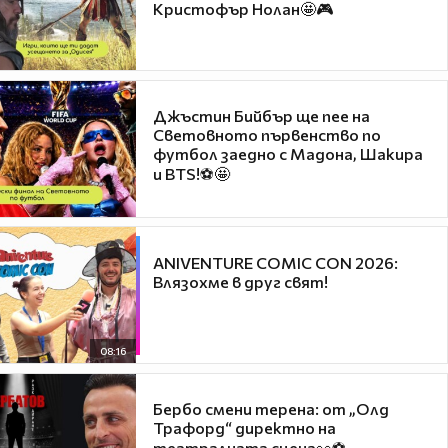
Кристофър Нолан🤩🎮
Джъстин Бийбър ще пее на
Световното първенство по
футбол заедно с Мадона, Шакира
и BTS!⚽🤩
ANIVENTURE COMIC CON 2026:
Влязохме в друг свят!
08:16
Бербо смени терена: от „Олд
Трафорд“ директно на
театралната сцена👀⚽