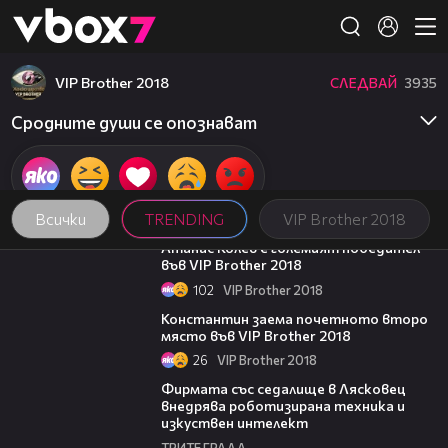
Member of
👾
VIP Brother 2018
СЛЕДВАЙ
3935
Сродните души се опознават
Всички
TRENDING
VIP Brother 2018
06:03
Атанас Колев е големият победител
във VIP Brother 2018
102
VIP Brother 2018
07:57
Константин заема почетното второ
място във VIP Brother 2018
26
VIP Brother 2018
00:06
Фирмата със седалище в Лясковец
внедрява роботизирана техника и
изкуствен интелект
ТРИТЕ ГРАДА