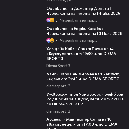
16:45
Оценките на Димитър Донски |
Черешката на тортата | 4 авг. 2026
3
Черешката на тортата
09:25
Оценките на Енджи Касабие |
Черешката на тортата | 31 юли 2026
7
Черешката на тортата
00:36
Холщайн Кийл - Санкт Паули на 14
август, петък от 19:30 ч. по DIEMA
SPORT 3
Diema Sport 3
00:45
Ланс - Пари Сен Жермен на 16 август,
неделя от 21:45 ч. по DIEMA SPORT 2
diemasport_2
00:37
Уулвърхямптън Уондърърс - Блекбърн
Роувърс на 14 август, петък от 22:00 ч.
по DIEMA SPORT 2
diemasport_2
00:38
Арсенал - Манчестър Сити на 16
август, неделя от 17:00 ч. по DIEMA
SPORT 2