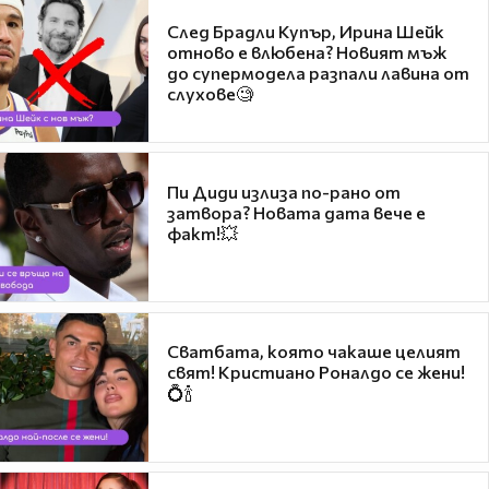
След Брадли Купър, Ирина Шейк
отново е влюбена? Новият мъж
до супермодела разпали лавина от
слухове🧐
Пи Диди излиза по-рано от
затвора? Новата дата вече е
факт!💥
Сватбата, която чакаше целият
свят! Кристиано Роналдо се жени!
💍🍾