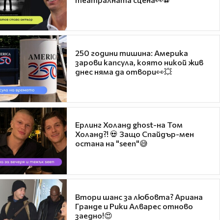
250 години тишина: Америка
зарови капсула, която никой жив
днес няма да отвори👀💥
Ерлинг Холанд ghost-на Том
Холанд?! 💀 Защо Спайдър-мен
остана на "seen"😅
Втори шанс за любовта? Ариана
Гранде и Рики Алварес отново
заедно!😍