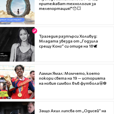
притежават технология за
телепортация!"😯💥
Трагедия разтърси Холивуд:
Младата звезда от „Годзила
срещу Конг“ си отиде на 18🕊️
Ламин Ямал: Момчето, което
покори света на 19 — историята
на новия символ във футбола🤩⚽
Защо Ахил липсва от „Одисей“ на