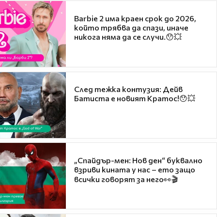
Barbie 2 има краен срок до 2026,
който трябва да спази, иначе
никога няма да се случи.😯💥
След тежка контузия: Дейв
Батиста е новият Кратос!😯💥
„Спайдър-мен: Нов ден“ буквално
взриви кината у нас – ето защо
всички говорят за него👀🎬