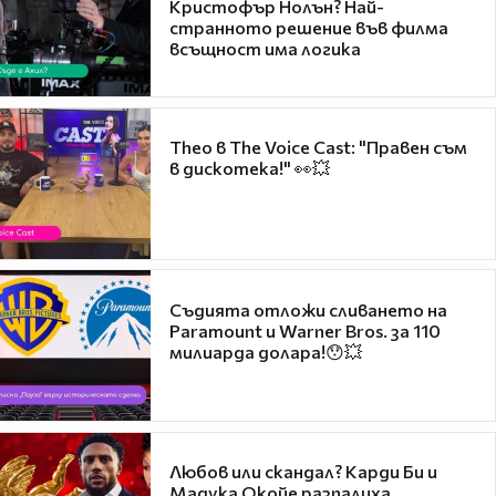
Кристофър Нолън? Най-
странното решение във филма
всъщност има логика
Theo в The Voice Cast: "Правен съм
в дискотека!" 👀💥
Съдията отложи сливането на
Paramount и Warner Bros. за 110
милиарда долара!😯💥
Любов или скандал? Карди Би и
Мадука Окойе разпалиха