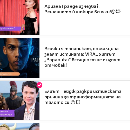
Ариана Гранде изчезва?!
Решението ѝ шокира всички!😯💥
Всички я тананикат, но малцина
знаят истината: VIRAL хитът
„Papaoutai“ всъщност не е изпят
от човек!
Елиът Пейдж разкри истинската
причина за трансформацията на
тялото си!😯💥