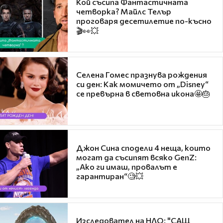
Кой съсипа Фантастичната
четворка? Майлс Телър
проговаря десетилетие по-късно
🎬👀💥
Селена Гомес празнува рождения
си ден: Как момичето от „Disney“
се превърна в световна икона🤩🎂
Джон Сина сподели 4 неща, които
могат да съсипят всяко GenZ:
„Ако ги имаш, провалът е
гарантиран“🧐💥
Изследовател на НЛО: "САЩ