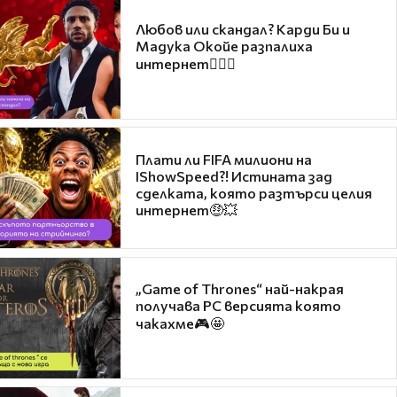
Любов или скандал? Карди Би и
Мадука Окойе разпалиха
интернет❤️‍🔥🔥
Плати ли FIFA милиони на
IShowSpeed?! Истината зад
сделката, която разтърси целия
интернет🤑💥
„Game of Thrones“ най-накрая
получава PC версията която
чакахме🎮🤩