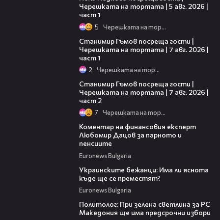
Черешката на тортата | 5 авг. 2026 |
част 1
5
Черешката на тортата
16:22
Станимир Гъмов посреща гости |
Черешката на тортата | 7 авг. 2026 |
част 1
2
Черешката на тортата
12:30
Станимир Гъмов посреща гости |
Черешката на тортата | 7 авг. 2026 |
част 2
7
Черешката на тортата
14:16
Коментар на финансовия експерт
Любомир Дацов за парното и
пенсиите
Euronews Bulgaria
05:22
Украинските бежанци: Има ли яснота
къде ще се преместят?
Euronews Bulgaria
09:38
Политолог: При зелена светлина за РС
Македония ще има предсрочни избори