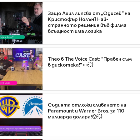
Защо Ахил липсва от „Одисей“ на
Кристофър Нолън? Най-
странното решение във филма
всъщност има логика
Theo в The Voice Cast: "Правен съм
в дискотека!" 👀💥
Съдията отложи сливането на
Paramount и Warner Bros. за 110
милиарда долара!😯💥