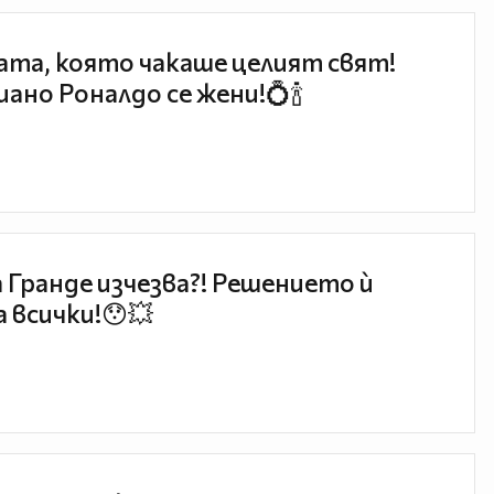
та, която чакаше целият свят!
ано Роналдо се жени!💍🍾
 Гранде изчезва?! Решението ѝ
 всички!😯💥