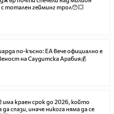
джър почти спечели над милион
 с тотален гейминг трол😯💥
иарда по-късно: EA вече официално е
еност на Саудитска Арабия💰
 2 има краен срок до 2026, който
 да спази, иначе никога няма да се