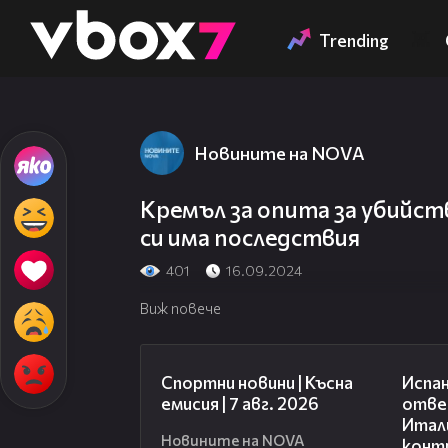
Member of
👾
Trending
Новините на NOVA
Кремъл за опита за убийст
си има последствия
401
16.09.2024
Виж повече
03:46
Спортни новини | Късна
Испан
емисия | 7 авг. 2026
отве
Итали
Новините на NOVA
конт