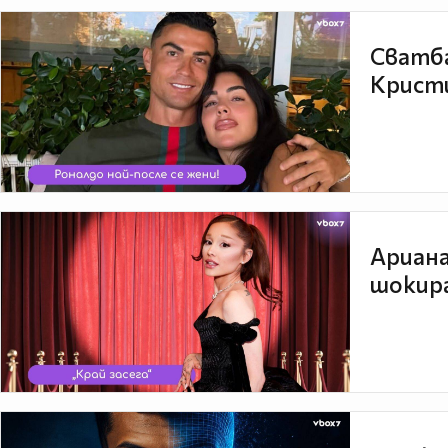
Сватба
Кристи
Ариана
шокира