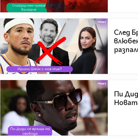
След Б
влюбен
разпал
Пи Дид
Новата