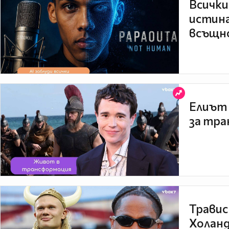
Всички
истина
всъщно
Елиът 
за тра
Травис
Холанд