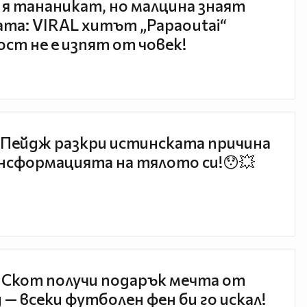
 я тананикат, но малцина знаят
та: VIRAL хитът „Papaoutai“
ст не е изпят от човек!
Пейдж разкри истинската причина
нсформацията на тялото си!😯💥
 Скот получи подарък мечта от
 — всеки футболен фен би го искал!