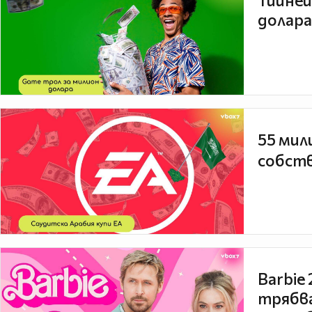
Тийней
долара
55 мил
собств
Barbie
трябва