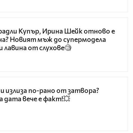
радли Купър, Ирина Шейк отново е
а? Новият мъж до супермодела
и лавина от слухове🧐
и излиза по-рано от затвора?
 дата вече е факт!💥