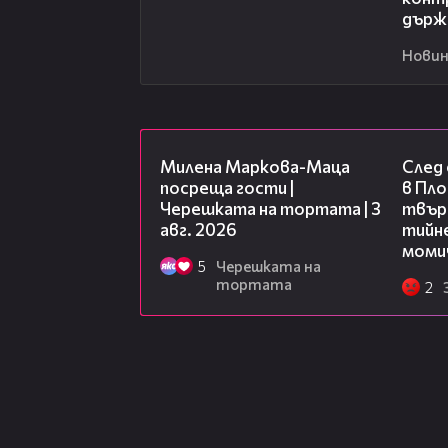
държ
Новин
20:17
Милена Маркова-Маца
След
посреща гости |
в Пло
Черешката на тортата | 3
твърд
авг. 2026
тийне
моми
5
Черешката на
тортата
2