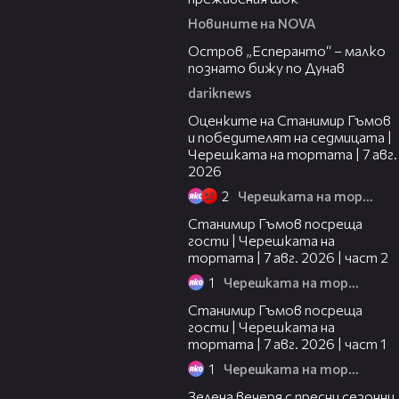
Новините на NOVA
00:04
Остров „Есперанто“ – малко
познато бижу по Дунав
dariknews
02:15
Оценките на Станимир Гъмов
и победителят на седмицата |
Черешката на тортата | 7 авг.
2026
2
Черешката на тортата
12:30
Станимир Гъмов посреща
гости | Черешката на
тортата | 7 авг. 2026 | част 2
1
Черешката на тортата
16:22
Станимир Гъмов посреща
гости | Черешката на
тортата | 7 авг. 2026 | част 1
1
Черешката на тортата
17:48
Зелена вечеря с пресни сезонни