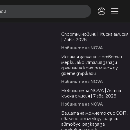
03:46
Спортни новини | Късна емисия
| 7 авг. 2026
Новините на NOVA
00:51
Испания заплаши с ответни
мерки, ако Италия запази
граничния контрол между
двете държави
Новините на NOVA
21:18
Новините на NOVA | Лятна
късна емисия | 7 авг. 2026
Новините на NOVA
00:30
Бащата на момчето със СОП,
свалено от междуградски
автобус, разказа за
преживения шок