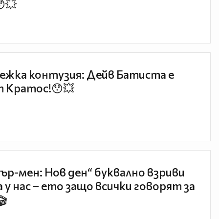
😯💥
ежка контузия: Дейв Батиста е
 Кратос!😯💥
ър-мен: Нов ден“ буквално взриви
 у нас – ето защо всички говорят за
🎬