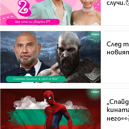
случи.
След т
новият
„Спайд
кината
него👀