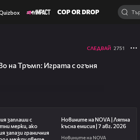
Quizbox
СЛЕДВАЙ
2751
во на Тръмп: Играта с огъня
00:51
21:18
ия заплаши с
Новините на NOVA | Лятна
тни мерки, ако
късна емисия | 7 авг. 2026
я запази граничния
Новините на NOVA
рол между двете