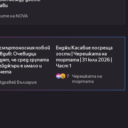
ави
ите на NOVA
09:32
10:44
 смъртоносния побой
Енджи Касабие посреща
вдив: Очевидци
гости | Черешката на
ят, че сред групата
тортата | 31 юли 2026 |
йджъри е имало и
Част 1
чета
7
Черешката на
тортата
Здравей България