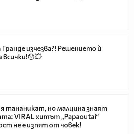
 Гранде изчезва?! Решението ѝ
 всички!😯💥
 я тананикат, но малцина знаят
та: VIRAL хитът „Papaoutai“
ст не е изпят от човек!