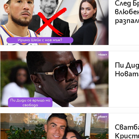
След Б
влюбен
разпал
Пи Дид
Новата
Сватба
Кристи