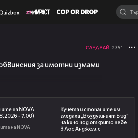
Quizbox
СЛЕДВАЙ
2751
 обвинения за имотни измами
05:35
00:51
ните на NOVA
Кучета и стопаните им
8.2026 - 7.00)
гледаха „Въздушният Бъд“
на кино под открито небе
ите на NOVA
в Лос Анджелис