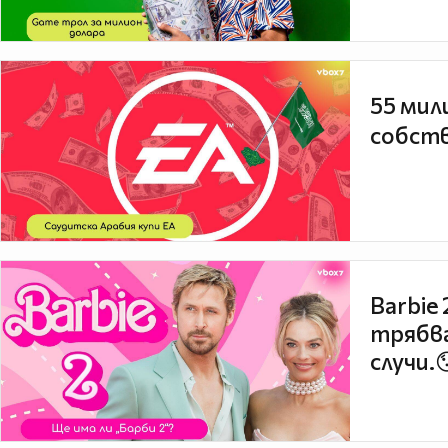
55 мил
собств
Barbie
трябва
случи.