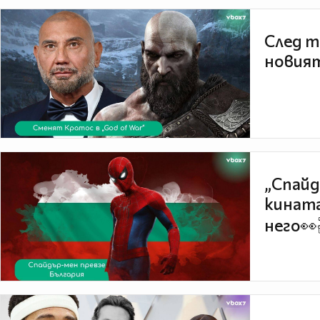
След т
новият
„Спайд
кината
него👀