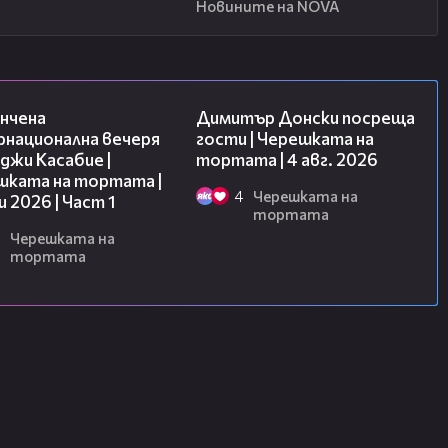
Новините на NOVA
18:07
17:43
нчена
Димитър Донски посреща
рнационална вечеря
гости | Черешката на
джи Касабие |
тортата | 4 авг. 2026
шката на тортата |
4
Черешката на
и 2026 | Част 1
тортата
Черешката на
тортата