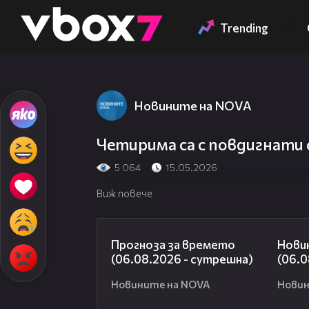
Member of
👾
Trending
Новините на NOVA
Четирима са с повдигнати
5 064
15.05.2026
Виж повече
01:47
Прогноза за времето
Нови
(06.08.2026 - сутрешна)
(06.0
Новините на NOVA
Новин