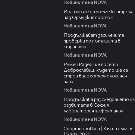
Новините на NOVA
00:52
Иран може да поеме контрола
над Ормузкия проток
Новините на NOVA
00:44
Продължават засилените
проверки по пътищата в
страната
Новините на NOVA
00:45
Румен Радев ще посети
Доброславци, където ще се
строи високотехнологичен
парк
Новините на NOVA
00:37
Продължава разследването на
разбитата в София
лаборатория за фентанил
Новините на NOVA
03:37
Спортни новини | Късна емисия
| 5 авг. 2026