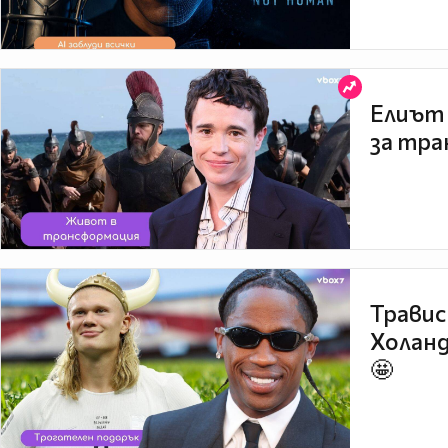
Елиът 
за тра
Травис
Холанд
🤩