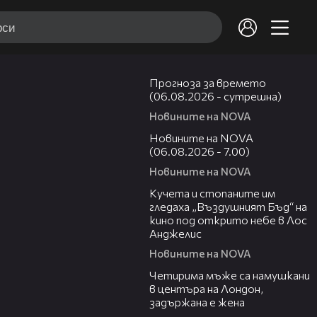
01:47
Прогноза за времето
(06.08.2026 - сутрешна)
Новините на NOVA
05:35
Новините на NOVA
(06.08.2026 - 7.00)
Новините на NOVA
00:51
Кучета и стопаните им
гледаха „Въздушният Бъд“ на
кино под открито небе в Лос
Анджелис
Новините на NOVA
00:39
Четирима мъже са намушкани
в центъра на Лондон,
задържана е жена