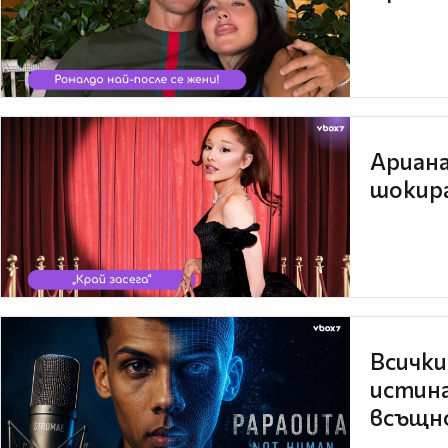
Ариана
шокира
Всички
истина
всъщно