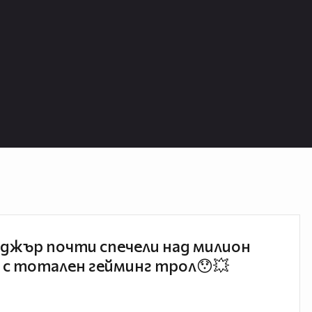
джър почти спечели над милион
 с тотален гейминг трол😯💥