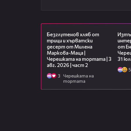
15:35
Безглутенов хляб от
Изтъ
трици и хърватски
инте
десерт от Милена
от Ен
Маркова-Маца |
Чере
Черешката на тортата | 3
31 юл
авг. 2026 | част 2
5
3
Черешката на
тортата