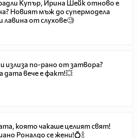
радли Купър, Ирина Шейк отново е
а? Новият мъж до супермодела
и лавина от слухове🧐
и излиза по-рано от затвора?
 дата вече е факт!💥
та, която чакаше целият свят!
ано Роналдо се жени!💍🍾