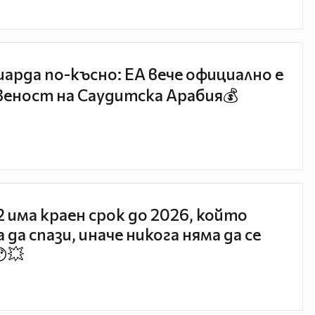
иарда по-късно: EA вече официално е
еност на Саудитска Арабия💰
 2 има краен срок до 2026, който
 да спази, иначе никога няма да се
😯💥