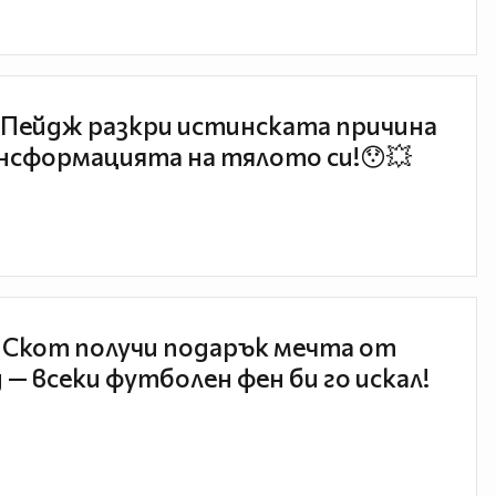
Пейдж разкри истинската причина
нсформацията на тялото си!😯💥
 Скот получи подарък мечта от
 — всеки футболен фен би го искал!