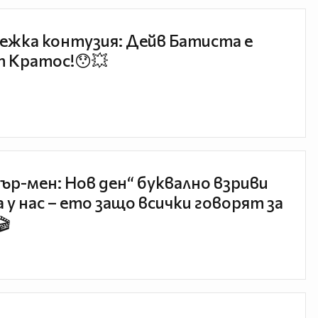
ежка контузия: Дейв Батиста е
 Кратос!😯💥
ър-мен: Нов ден“ буквално взриви
 у нас – ето защо всички говорят за
🎬