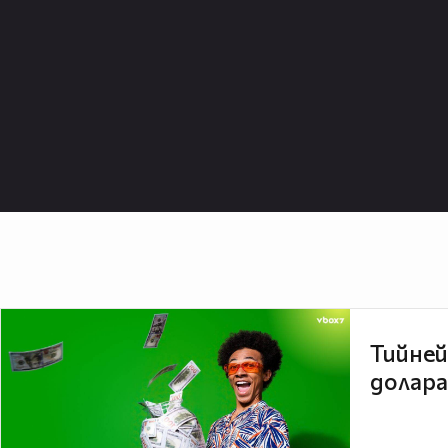
Тийней
долара