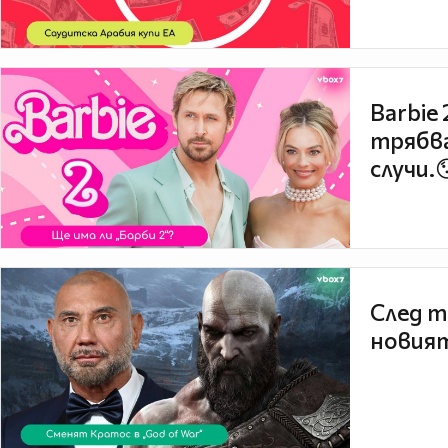
Barbie
трябва
случи.
След т
новият