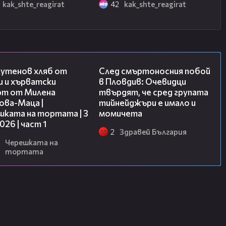
kak_shte_reagirat
42
kak_shte_reagirat
16:02
09:32
лутенов хляб от
След смъртоносния побой
и и хърватски
в Пловдив: Очевидци
рт от Милена
твърдят, че сред групата
ова-Маца |
тийнейджъри е имало и
шката на тортата | 3
момичета
2026 | част 1
2
Здравей България
Черешката на
тортата