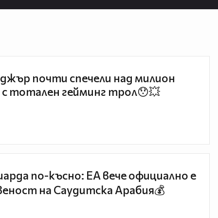
джър почти спечели над милион
 с тотален гейминг трол😯💥
иарда по-късно: EA вече официално е
еност на Саудитска Арабия💰