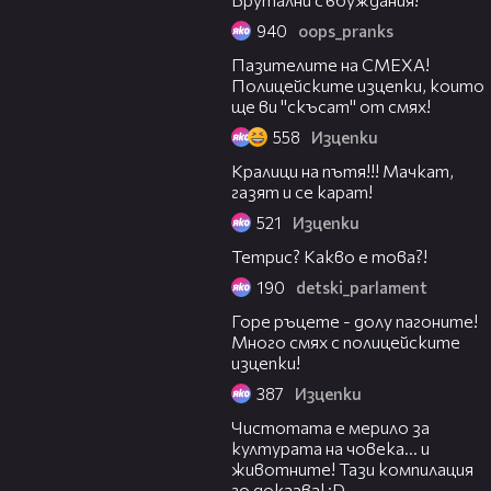
940
oops_pranks
06:08
Пазителите на СМЕХА!
Полицейските изцепки, които
ще ви "скъсат" от смях!
558
Изцепки
04:21
Кралици на пътя!!! Мачкат,
газят и се карат!
521
Изцепки
03:01
Тетрис? Какво е това?!
190
detski_parlament
06:04
Горе ръцете - долу пагоните!
Много смях с полицейските
изцепки!
387
Изцепки
01:56
Чистотата е мерило за
културата на човека... и
животните! Тази компилация
го доказва! :D