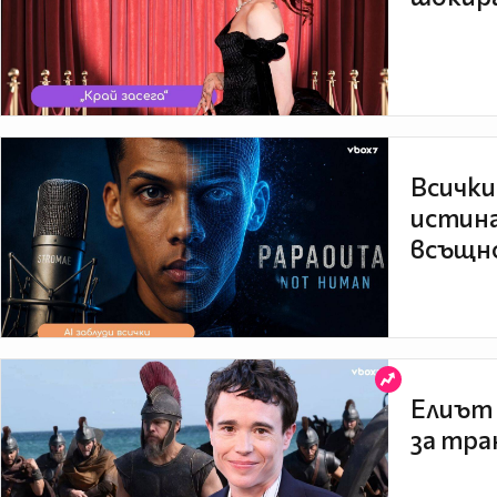
Всички
истина
всъщно
Елиът 
за тра