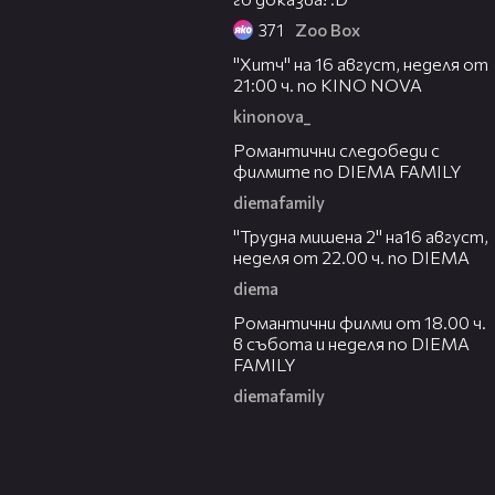
371
Zoo Box
00:30
"Хитч" на 16 август, неделя от
21:00 ч. по KINO NOVA
kinonova_
00:31
Романтични следобеди с
филмите по DIEMA FAMILY
diemafamily
00:31
"Трудна мишена 2" на16 август,
неделя от 22.00 ч. по DIEMA
diema
00:36
Романтични филми от 18.00 ч.
в събота и неделя по DIEMA
FAMILY
diemafamily