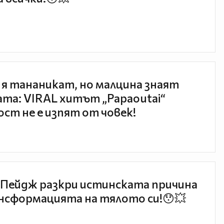
 я тананикат, но малцина знаят
та: VIRAL хитът „Papaoutai“
ст не е изпят от човек!
Пейдж разкри истинската причина
нсформацията на тялото си!😯💥