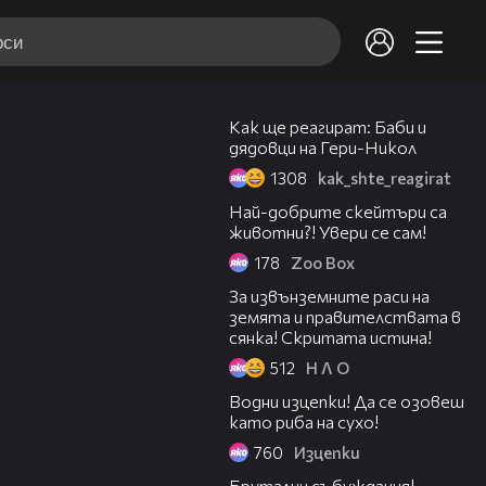
02:55
Как ще реагират: Баби и
дядовци на Гери-Никол
1308
kak_shte_reagirat
02:29
Най-добрите скейтъри са
животни?! Увери се сам!
178
Zoo Box
03:32
За извънземните раси на
земята и правителствата в
сянка! Скритата истина!
512
Н Л О
03:31
Водни изцепки! Да се озовеш
като риба на сухо!
760
Изцепки
02:39
Брутални събуждания!