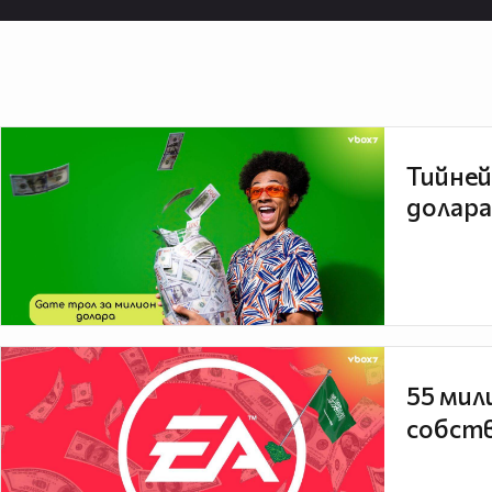
Тийней
долара
55 мил
собств