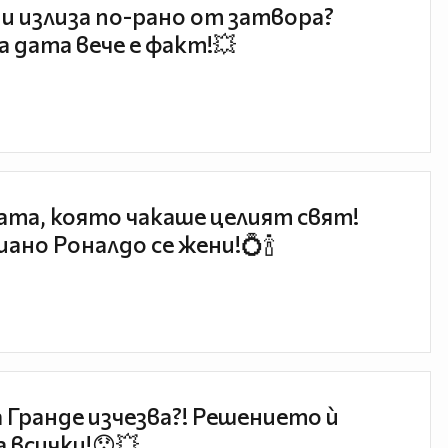
и излиза по-рано от затвора?
 дата вече е факт!💥
та, която чакаше целият свят!
ано Роналдо се жени!💍🍾
 Гранде изчезва?! Решението ѝ
 всички!😯💥