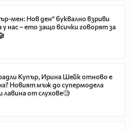
ър-мен: Нов ден“ буквално взриви
 у нас – ето защо всички говорят за
🎬
радли Купър, Ирина Шейк отново е
а? Новият мъж до супермодела
и лавина от слухове🧐