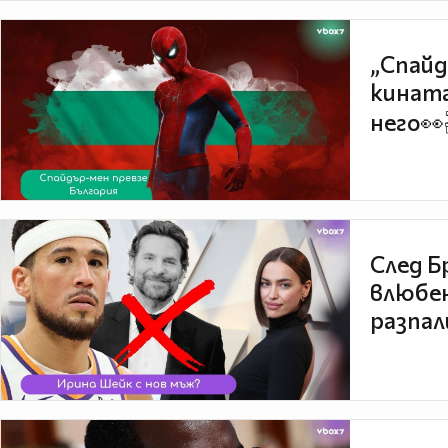
„Спайд
кината
него👀
След Б
влюбен
разпал