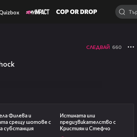
Quizbox
СЛЕДВАЙ
660
hock
05:47
05:41
ела Филева и
Истината или
ата срещу шотове с
предизвикателство с
на субстанция
Кристиян и Стефчо