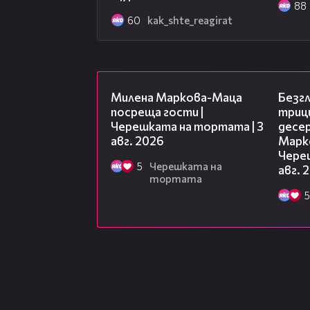
88
60
kak_shte_reagirat
20:17
Милена Маркова-Маца
Безг
посреща гости |
триц
Черешката на тортата | 3
десе
авг. 2026
Марк
Чере
5
Черешката на
авг. 
тортата
5