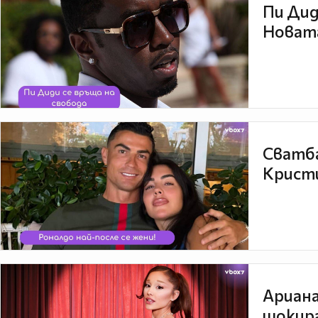
Пи Дид
Новата
Сватба
Кристи
Ариана
шокира