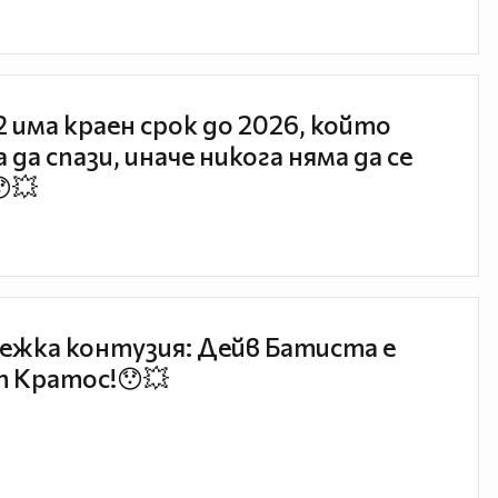
 2 има краен срок до 2026, който
 да спази, иначе никога няма да се
😯💥
ежка контузия: Дейв Батиста е
 Кратос!😯💥