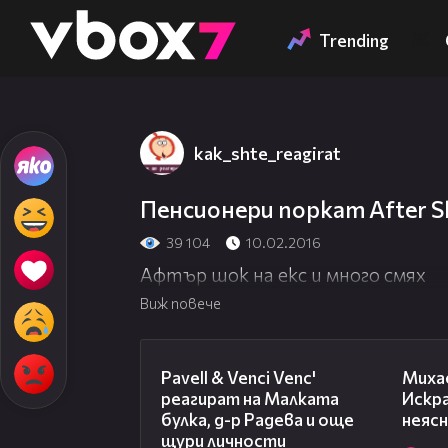
Member of
👾
Trending
kak_shte_reagirat
Пенсионери поркат After S
39 104
10.02.2016
Афтър шок на екс и много смях
Виж повече
03:07
Pavell & Venci Venc'
Миха
реагират на Малката
Искр
булка, д-р Радева и още
неяс
щури личности