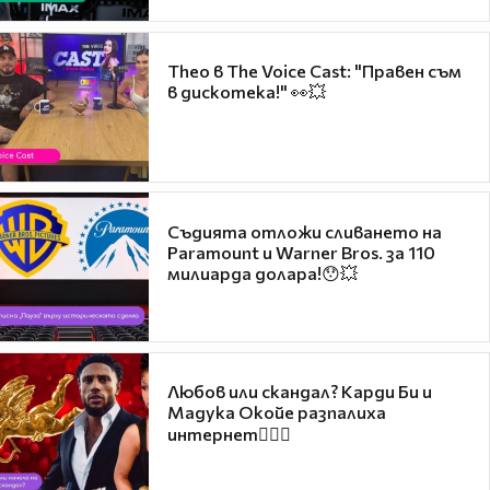
Theo в The Voice Cast: "Правен съм
в дискотека!" 👀💥
Съдията отложи сливането на
Paramount и Warner Bros. за 110
милиарда долара!😯💥
Любов или скандал? Карди Би и
Мадука Окойе разпалиха
интернет❤️‍🔥🔥