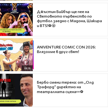
Джъстин Бийбър ще пее на
Световното първенство по
футбол заедно с Мадона, Шакира
и BTS!⚽🤩
ANIVENTURE COMIC CON 2026:
Влязохме в друг свят!
08:16
Бербо смени терена: от „Олд
Трафорд“ директно на
театралната сцена👀⚽