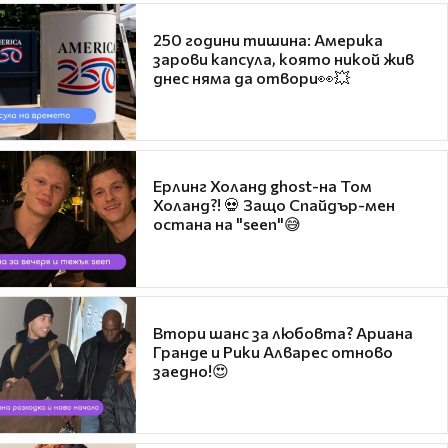
250 години тишина: Америка
зарови капсула, която никой жив
днес няма да отвори👀💥
Ерлинг Холанд ghost-на Том
Холанд?! 💀 Защо Спайдър-мен
остана на "seen"😅
Втори шанс за любовта? Ариана
Гранде и Рики Алварес отново
заедно!😍