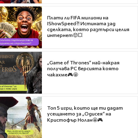
Плати ли FIFA милиони на
IShowSpeed?! Истината зад
сделката, която разтърси целия
интернет🤑💥
„Game of Thrones“ най-накрая
получава PC версията която
чакахме🎮🤩
Топ 5 игри, които ще ти дадат
усещането за „Одисея“ на
Кристофър Нолан🤩🎮