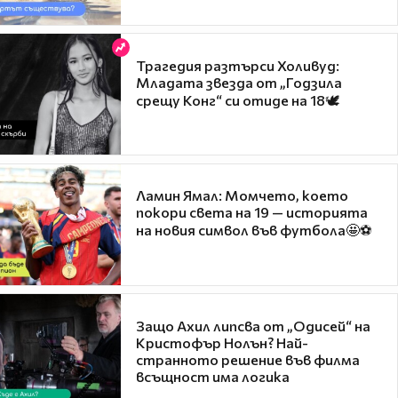
Трагедия разтърси Холивуд:
Младата звезда от „Годзила
срещу Конг“ си отиде на 18🕊️
Ламин Ямал: Момчето, което
покори света на 19 — историята
на новия символ във футбола🤩⚽
Защо Ахил липсва от „Одисей“ на
Кристофър Нолън? Най-
странното решение във филма
всъщност има логика