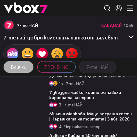
Member of
👾
7-те НАЙ
СЛЕДВАЙ
1069
7-те най-добри коледни напитки от цял свят
Всички
TRENDING
7-те НАЙ
02:25
Държавите с най-здраво население
15
7-те НАЙ
02:15
7 звездни майки, които оставиха
кариерата настрани
3
7-те НАЙ
20:17
Милена Маркова-Маца посреща гости
| Черешката на тортата | 3 авг. 2026
4
Черешката на тортата
05:57
Левски - Кайрат 1:0 /репортаж/