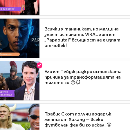
Всички я тананикат, но малцина
знаят истината: VIRAL хитът
„Papaoutai“ всъщност не е изпят
от човек!
Елиът Пейдж разкри истинската
причина за трансформацията на
тялото си!😯💥
Травис Скот получи подарък
мечта от Холанд — всеки
футболен фен би го искал! 🤩