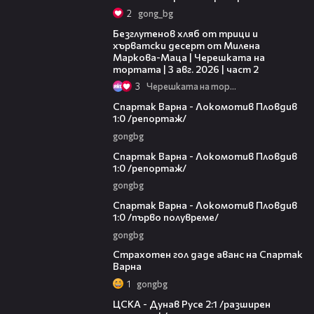
2
gong_bg
15:35
Безглутенов хляб от трици и
хърватски десерт от Милена
Маркова-Маца | Черешката на
тортата | 3 авг. 2026 | част 2
3
Черешката на тортата
19:01
Спартак Варна - Локомотив Пловдив
1:0 /репортаж/
gongbg
06:10
Спартак Варна - Локомотив Пловдив
1:0 /репортаж/
gongbg
03:00
Спартак Варна - Локомотив Пловдив
1:0 /първо полувреме/
gongbg
01:17
Страхотен гол даде аванс на Спартак
Варна
1
gongbg
19:56
ЦСКА - Дунав Русе 2:1 /разширен