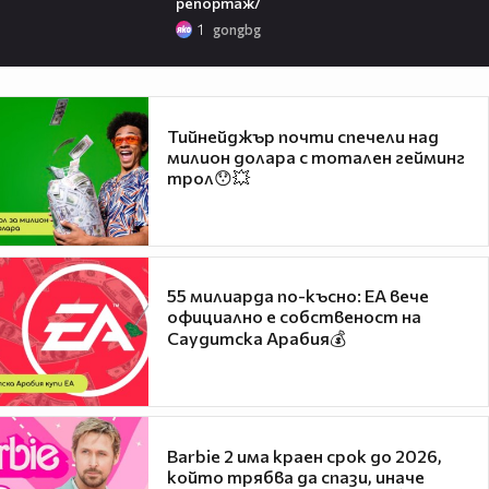
репортаж/
1
gongbg
Тийнейджър почти спечели над
милион долара с тотален гейминг
трол😯💥
55 милиарда по-късно: EA вече
официално е собственост на
Саудитска Арабия💰
Barbie 2 има краен срок до 2026,
който трябва да спази, иначе