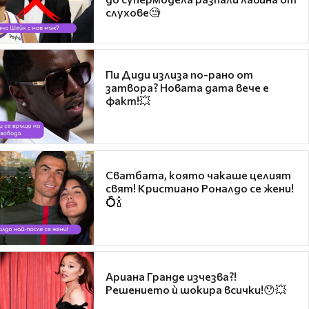
слухове🧐
Пи Диди излиза по-рано от
затвора? Новата дата вече е
факт!💥
Сватбата, която чакаше целият
свят! Кристиано Роналдо се жени!
💍🍾
Ариана Гранде изчезва?!
Решението ѝ шокира всички!😯💥