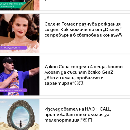
Селена Гомес празнува рождения
си ден: Как момичето от „Disney“
се превърна в световна икона🤩🎂
Джон Сина сподели 4 неща, които
могат да съсипят всяко GenZ:
„Ако ги имаш, провалът е
гарантиран“🧐💥
Изследовател на НЛО: "САЩ
притежават технология за
телепортация!"😯💥