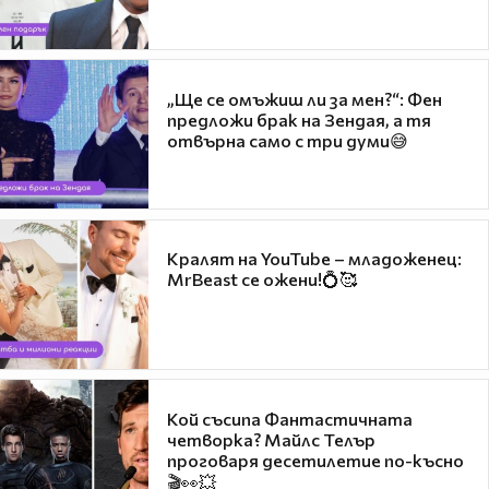
„Ще се омъжиш ли за мен?“: Фен
предложи брак на Зендая, а тя
отвърна само с три думи😅
Кралят на YouTube – младоженец:
MrBeast се ожени!💍🥰
Кой съсипа Фантастичната
четворка? Майлс Телър
проговаря десетилетие по-късно
🎬👀💥