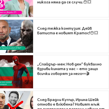
никога няма да се случи.😯💥
След тежка контузия: Дейв
Батиста е новият Кратос!😯💥
„Спайдър-мен: Нов ден“ буквално
взриви кината у нас – ето защо
всички говорят за него👀🎬
След Брадли Купър, Ирина Шейк
отново е влюбена? Новият мъж
до супермодела разпали лавина от