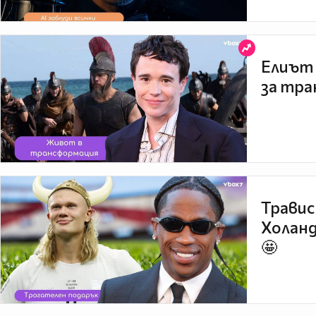
Елиът 
за тра
Травис
Холанд
🤩