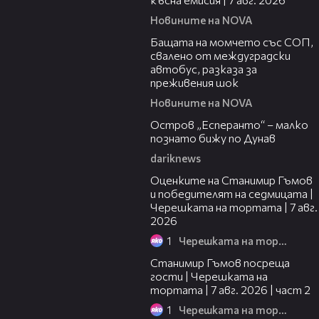
Новините на NOVA
00:30
Бащата на момчето със СОП,
свалено от междуградски
автобус, разказа за
преживения шок
Новините на NOVA
00:04
Остров „Есперанто“ – малко
познато бижу по Дунав
dariknews
02:15
Оценките на Станимир Гъмов
и победителят на седмицата |
Черешката на тортата | 7 авг.
2026
1
Черешката на тортата
12:30
Станимир Гъмов посреща
гости | Черешката на
тортата | 7 авг. 2026 | част 2
1
Черешката на тортата
16:22