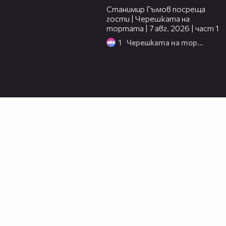
Станимир Гъмов посреща
гости | Черешката на
тортата | 7 авг. 2026 | част 1
1
Черешката на тортата