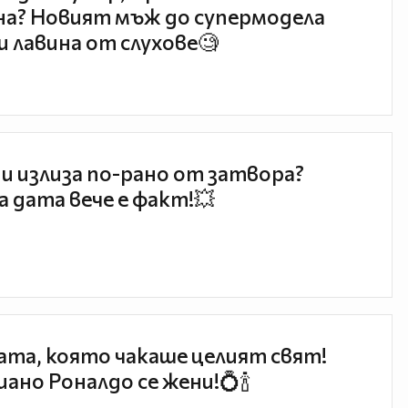
а? Новият мъж до супермодела
и лавина от слухове🧐
и излиза по-рано от затвора?
 дата вече е факт!💥
та, която чакаше целият свят!
ано Роналдо се жени!💍🍾