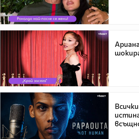
Ариана
шокира
Всички
истина
всъщно