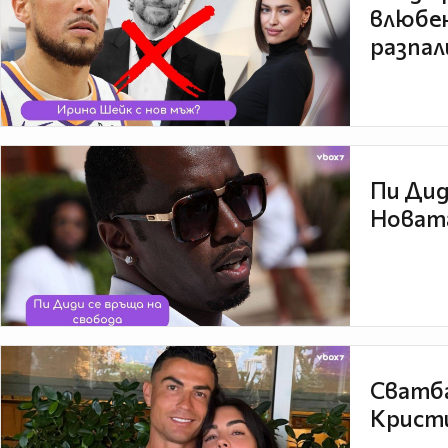
влюбен
разпал
Пи Дид
Новата
Сватба
Кристи