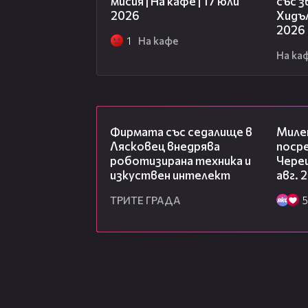
мисия | На кафе | 17 юли
със 
2026
Хидъл
2026
1
На кафе
На ка
00:06
Фирмата със седалище в
Миле
Лясковец внедрява
посре
роботизирана техника и
Чере
изкуствен интелект
авг. 
ТРИТЕ ГРАДА
5