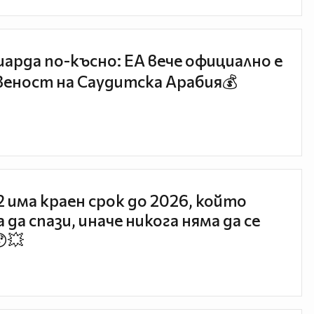
иарда по-късно: EA вече официално е
еност на Саудитска Арабия💰
 2 има краен срок до 2026, който
 да спази, иначе никога няма да се
😯💥