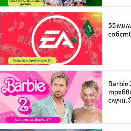
55 мил
собств
Barbie
трябва
случи.