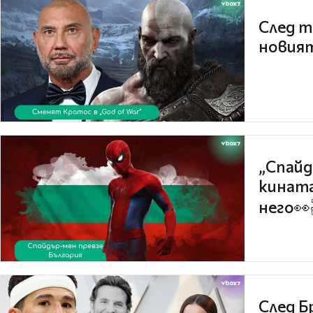
След т
новият
„Спайд
кината
него👀
След Б