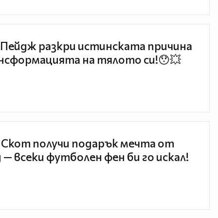
Пейдж разкри истинската причина
нсформацията на тялото си!😯💥
 Скот получи подарък мечта от
 — всеки футболен фен би го искал!