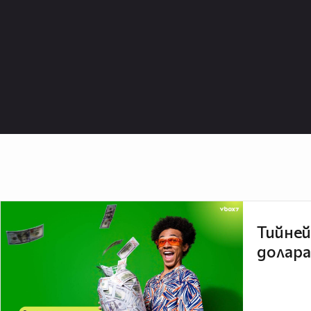
Тийней
долара