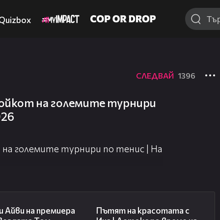
Quizbox
СЛЕДВАЙ
1396
бойкот на големите турнири
026
 на големите турнири по тенис | На
02:58
17:40
 Айви на премиера
Пътят на красотата с