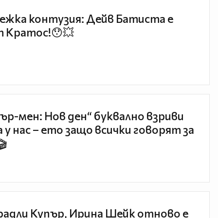
ежка контузия: Дейв Батиста е
 Кратос!😯💥
ър-мен: Нов ден“ буквално взриви
 у нас – ето защо всички говорят за
🎬
радли Купър, Ирина Шейк отново е