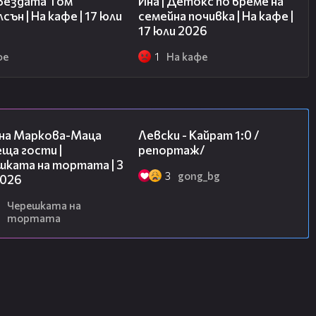
звездата Том
Ина | Детокс по време на
сън | На кафе | 17 юли
семейна почивка | На кафе |
17 юли 2026
фе
1
На кафе
20:17
05:57
на Маркова-Маца
Левски - Кайрат 1:0 /
ща гости |
репортаж/
шката на тортата | 3
3
gong_bg
2026
Черешката на
тортата