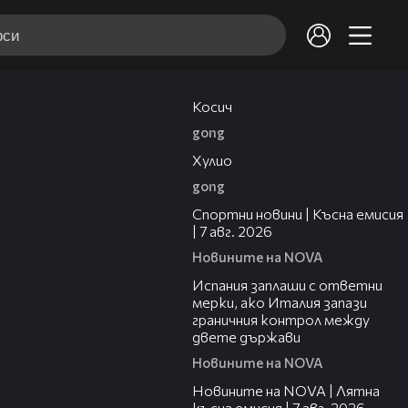
10:17
Косич
gong
09:40
Хулио
gong
03:46
Спортни новини | Късна емисия
| 7 авг. 2026
Новините на NOVA
00:51
Испания заплаши с ответни
мерки, ако Италия запази
граничния контрол между
двете държави
Новините на NOVA
21:18
Новините на NOVA | Лятна
късна емисия | 7 авг. 2026