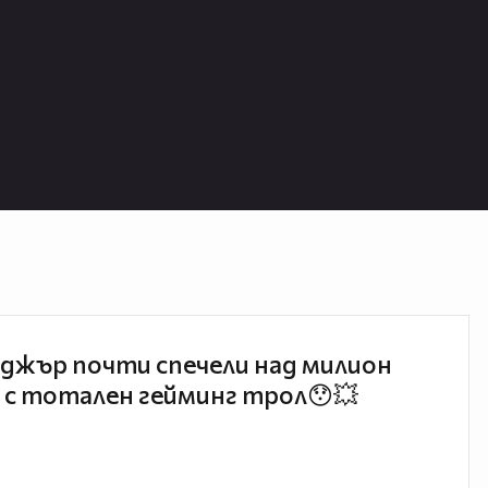
джър почти спечели над милион
 с тотален гейминг трол😯💥