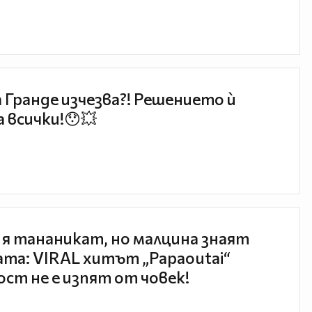
 Гранде изчезва?! Решението ѝ
 всички!😯💥
 я тананикат, но малцина знаят
та: VIRAL хитът „Papaoutai“
ст не е изпят от човек!