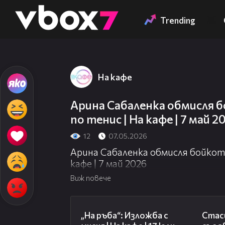
Member of
👾
Trending
На кафе
Арина Сабаленка обмисля 
по тенис | На кафе | 7 май 2
12
07.05.2026
Арина Сабаленка обмисля бойкот
кафе | 7 май 2026
Виж повече
09:09
„На ръба“: Изложба с
Стаси