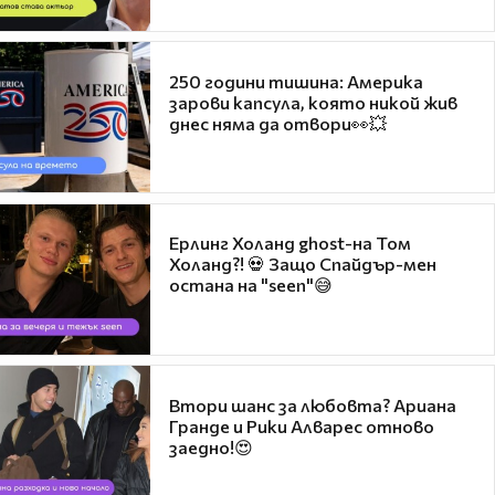
250 години тишина: Америка
зарови капсула, която никой жив
днес няма да отвори👀💥
Ерлинг Холанд ghost-на Том
Холанд?! 💀 Защо Спайдър-мен
остана на "seen"😅
Втори шанс за любовта? Ариана
Гранде и Рики Алварес отново
заедно!😍