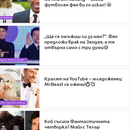
футболен фен би го искал! 🤩
„Ще се омъжиш ли за мен?“: Фен
предложи брак на Зендая, а тя
отвърна само с три думи😅
Кралят на YouTube – младоженец:
MrBeast се ожени!💍🥰
Кой съсипа Фантастичната
четворка? Майлс Телър