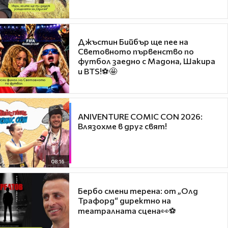
Джъстин Бийбър ще пее на
Световното първенство по
футбол заедно с Мадона, Шакира
и BTS!⚽🤩
ANIVENTURE COMIC CON 2026:
Влязохме в друг свят!
08:16
Бербо смени терена: от „Олд
Трафорд“ директно на
театралната сцена👀⚽