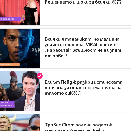
Решението ѝ шокира всички!😯💥
Всички я тананикат, но малцина
знаят истината: VIRAL хитът
„Papaoutai“ всъщност не е изпят
от човек!
Елиът Пейдж разкри истинската
причина за трансформацията на
тялото си!😯💥
Травис Скот получи подарък
мечта от Холанд — всеки