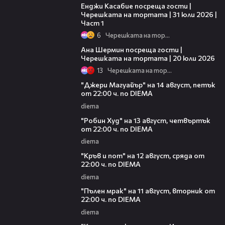
Енджи Касабие посреща гости |
Черешката на тортата | 31 юли 2026 |
Част 1
6
Черешката на тортата
19:47
Ана Шермин посреща гости |
Черешката на тортата | 20 юли 2026
13
Черешката на тортата
00:30
"Джери Магуайър" на 14 август, петък
от 22:00 ч. по DIEMA
diema
00:34
"Робин Худ" на 13 август, четвъртък
от 22:00 ч. по DIEMA
diema
00:29
"Кръв и пот" на 12 август, сряда от
22:00 ч. по DIEMA
diema
00:31
"Пълен мрак" на 11 август, вторник от
22:00 ч. по DIEMA
diema
00:30