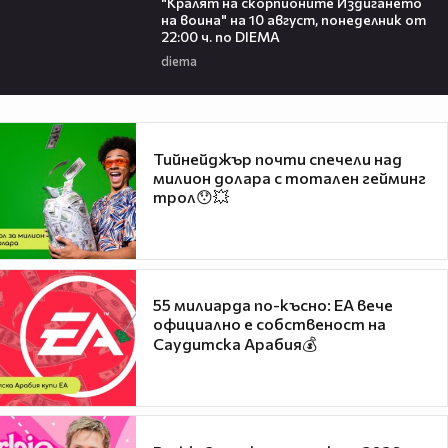
"Кралят на скорпионите Издигането
на воина" на 10 август, понеделник от
22:00 ч. по DIEMA
diema
Тийнейджър почти спечели над
милион долара с тотален гейминг
трол😯💥
55 милиарда по-късно: EA вече
официално е собственост на
Саудитска Арабия💰