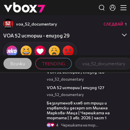
Member of
👾
voa_52_documentary
СЛЕДВАЙ
1
VOA 52 истории - епизод 29
Всички
TRENDING
voa_52_documentary
21:59
VOA 52 истории | епизод 128
voa_52_documentary
09:57
VOA 52 истории | епизод 127
voa_52_documentary
16:02
Безглутенов хляб от трици и
хърватски десерт от Милена
Маркова-Маца | Черешката на
тортата | 3 авг. 2026 | част 1
4
Черешката на тортата
10:44