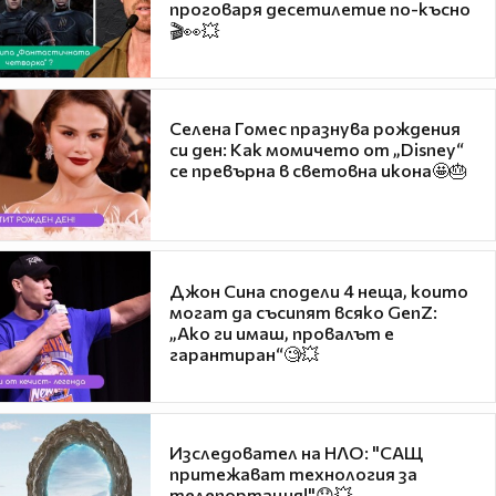
проговаря десетилетие по-късно
🎬👀💥
Селена Гомес празнува рождения
си ден: Как момичето от „Disney“
се превърна в световна икона🤩🎂
Джон Сина сподели 4 неща, които
могат да съсипят всяко GenZ:
„Ако ги имаш, провалът е
гарантиран“🧐💥
Изследовател на НЛО: "САЩ
притежават технология за
телепортация!"😯💥