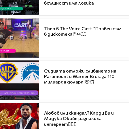
всъщност има логика
Theo в The Voice Cast: "Правен съм
в дискотека!" 👀💥
Съдията отложи сливането на
Paramount и Warner Bros. за 110
милиарда долара!😯💥
Любов или скандал? Карди Би и
Мадука Окойе разпалиха
интернет❤️‍🔥🔥