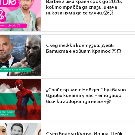
Barbie 2 има краен срок до 2026,
който трябва да спази, иначе
никога няма да се случи.😯💥
След тежка контузия: Дейв
Батиста е новият Кратос!😯💥
„Спайдър-мен: Нов ден“ буквално
взриви кината у нас – ето защо
всички говорят за него👀🎬
След Брадли Купър, Ирина Шейк