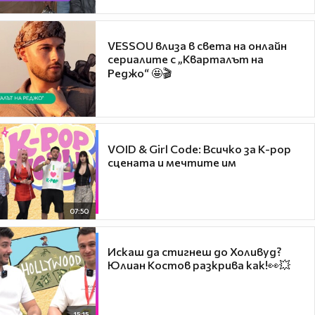
VESSOU влиза в света на онлайн
сериалите с „Кварталът на
Реджо“ 🤩🎬
VOID & Girl Code: Всичко за K-pop
сцената и мечтите им
07:50
Искаш да стигнеш до Холивуд?
Юлиан Костов разкрива как!👀💥
15:15