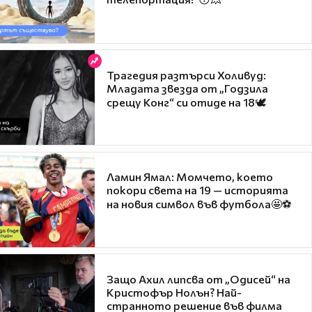
Трагедия разтърси Холивуд:
Младата звезда от „Годзила
срещу Конг“ си отиде на 18🕊️
Ламин Ямал: Момчето, което
покори света на 19 — историята
на новия символ във футбола🤩⚽
Защо Ахил липсва от „Одисей“ на
Кристофър Нолън? Най-
странното решение във филма