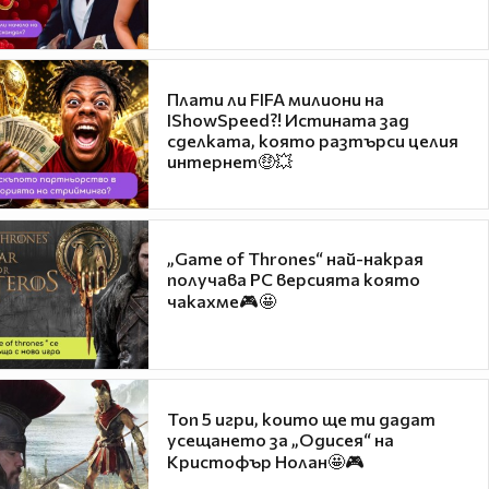
Плати ли FIFA милиони на
IShowSpeed?! Истината зад
сделката, която разтърси целия
интернет🤑💥
„Game of Thrones“ най-накрая
получава PC версията която
чакахме🎮🤩
Топ 5 игри, които ще ти дадат
усещането за „Одисея“ на
Кристофър Нолан🤩🎮