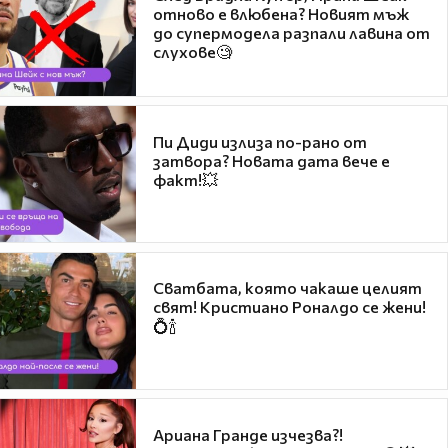
отново е влюбена? Новият мъж
до супермодела разпали лавина от
слухове🧐
Пи Диди излиза по-рано от
затвора? Новата дата вече е
факт!💥
Сватбата, която чакаше целият
свят! Кристиано Роналдо се жени!
💍🍾
Ариана Гранде изчезва?!