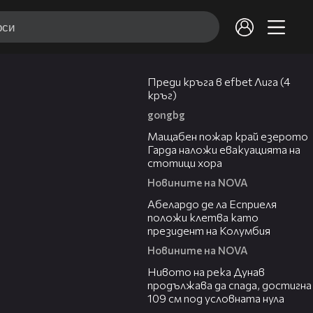
43:49
Преди кръга в efbet Лига (4
кръг)
gongbg
00:20
Мащабен пожар край езерото
Гарда наложи евакуацията на
стотици хора
Новините на NOVA
03:25
Абелардо де ла Есприеля
положи клетва като
президент на Колумбия
Новините на NOVA
00:23
Нивото на река Дунав
продължава да спада, достигна
109 см под условната нула