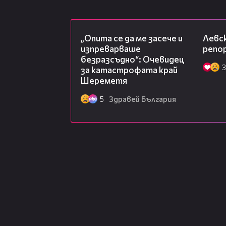
06:38
„Опита се да ме засече и
Левск
изпреварваше
репо
безразсъдно“: Очевидец
3
за катастрофата край
Шереметя
5
Здравей България