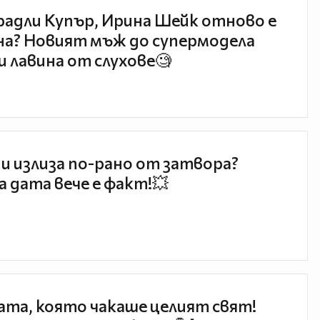
радли Купър, Ирина Шейк отново е
а? Новият мъж до супермодела
и лавина от слухове🧐
и излиза по-рано от затвора?
 дата вече е факт!💥
та, която чакаше целият свят!