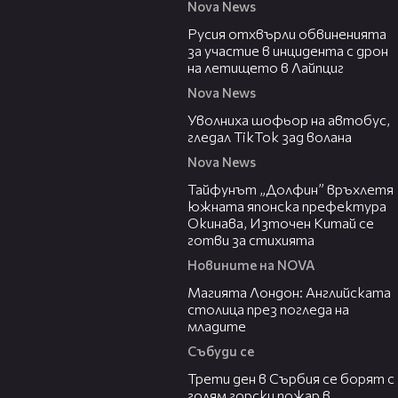
Nova News
00:46
Русия отхвърли обвиненията
за участие в инцидента с дрон
на летището в Лайпциг
Nova News
00:33
Уволниха шофьор на автобус,
гледал TikTok зад волана
Nova News
02:11
Тайфунът „Долфин” връхлетя
южната японска префектура
Окинава, Източен Китай се
готви за стихията
Новините на NOVA
05:03
Магията Лондон: Английската
столица през погледа на
младите
Събуди се
00:36
Трети ден в Сърбия се борят с
голям горски пожар в