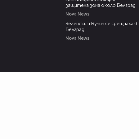
защитена зона около Белград
Nova News
00:43
Зеленски и Вучич се срещнаха в
Белград
Nova News