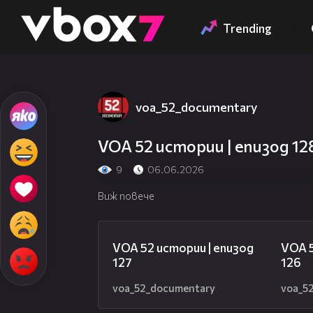
Member of
👾
Trending
voa_52_documentary
VOA 52 истории | епизод 12
9
06.06.2026
Виж повече
09:57
VOA 52 истории | епизод
VOA 5
127
126
voa_52_documentary
voa_5