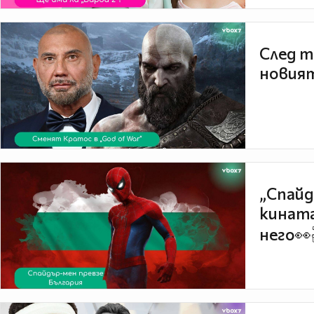
След т
новият
„Спайд
кината
него👀