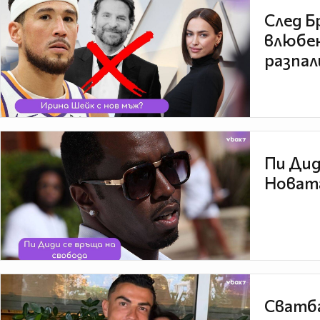
След Б
влюбен
разпал
Пи Дид
Новата
Сватба