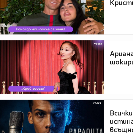
Кристи
Ариана
шокира
Всички
истина
всъщно