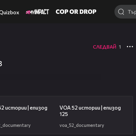
Quizbox
СЛЕДВАЙ
1
8
17:37
31:46
2 истории | епизод
VOA 52 истории | епизод
125
2_documentary
voa_52_documentary