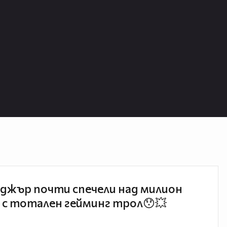
джър почти спечели над милион
 с тотален гейминг трол😯💥