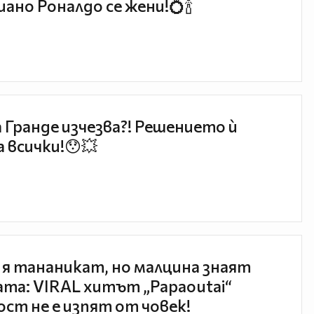
ано Роналдо се жени!💍🍾
 Гранде изчезва?! Решението ѝ
 всички!😯💥
 я тананикат, но малцина знаят
та: VIRAL хитът „Papaoutai“
ст не е изпят от човек!