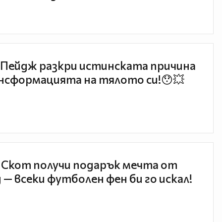
Пейдж разкри истинската причина
нсформацията на тялото си!😯💥
 Скот получи подарък мечта от
 — всеки футболен фен би го искал!