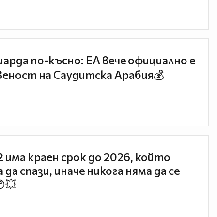
иарда по-късно: EA вече официално е
еност на Саудитска Арабия💰
 2 има краен срок до 2026, който
 да спази, иначе никога няма да се
😯💥