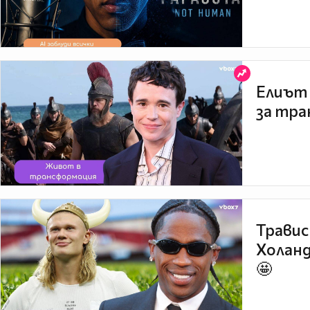
Елиът 
за тра
Травис
Холанд
🤩