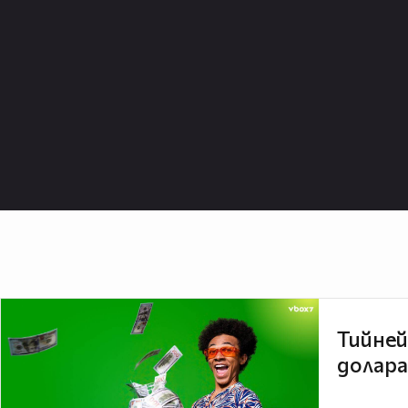
Тийней
долара