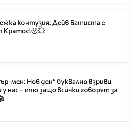
ежка контузия: Дейв Батиста е
 Кратос!😯💥
ър-мен: Нов ден“ буквално взриви
 у нас – ето защо всички говорят за
🎬