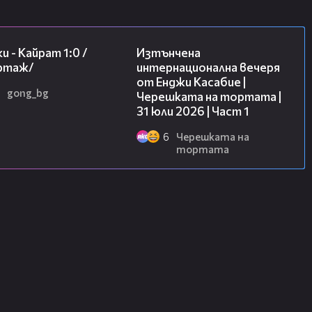
05:57
18:07
и - Кайрат 1:0 /
Изтънчена
ртаж/
интернационална вечеря
от Енджи Касабие |
gong_bg
Черешката на тортата |
31 юли 2026 | Част 1
6
Черешката на
тортата