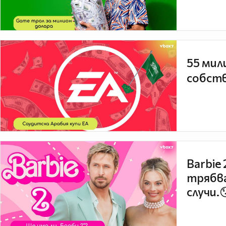
55 мил
собств
Barbie
трябва
случи.