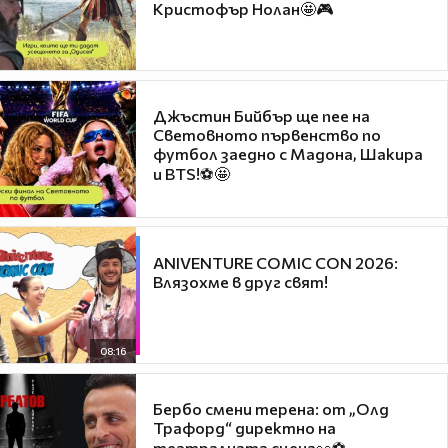
Кристофър Нолан🤩🎮
Джъстин Бийбър ще пее на
Световното първенство по
футбол заедно с Мадона, Шакира
и BTS!⚽🤩
ANIVENTURE COMIC CON 2026:
Влязохме в друг свят!
08:16
Бербо смени терена: от „Олд
Трафорд“ директно на
театралната сцена👀⚽