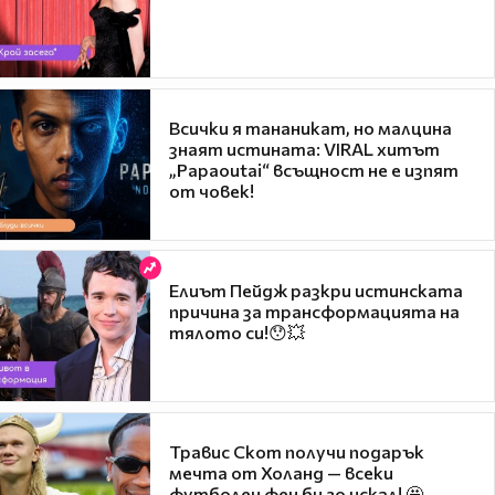
Всички я тананикат, но малцина
знаят истината: VIRAL хитът
„Papaoutai“ всъщност не е изпят
от човек!
Елиът Пейдж разкри истинската
причина за трансформацията на
тялото си!😯💥
Травис Скот получи подарък
мечта от Холанд — всеки
футболен фен би го искал! 🤩