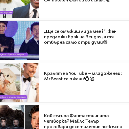
„Ще се омъжиш ли за мен?“: Фен
предложи брак на Зендая, а тя
отвърна само с три думи😅
Кралят на YouTube – младоженец:
MrBeast се ожени!💍🥰
Кой съсипа Фантастичната
четворка? Майлс Телър
проговаря десетилетие по-късно