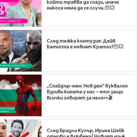
който трябва да спази, иначе
никога няма да се случи.😯💥
След тежка контузия: Дейв
Батиста е новият Кратос!😯💥
„Спайдър-мен: Нов ден“ буквално
взриви кината у нас – ето защо
всички говорят за него👀🎬
След Брадли Купър, Ирина Шейк
отново е влюбена? Новият мъж