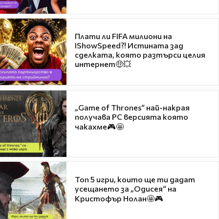
Плати ли FIFA милиони на
IShowSpeed?! Истината зад
сделката, която разтърси целия
интернет🤑💥
„Game of Thrones“ най-накрая
получава PC версията която
чакахме🎮🤩
Топ 5 игри, които ще ти дадат
усещането за „Одисея“ на
Кристофър Нолан🤩🎮