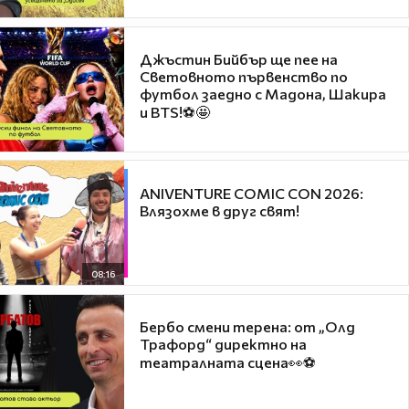
Джъстин Бийбър ще пее на
Световното първенство по
футбол заедно с Мадона, Шакира
и BTS!⚽🤩
ANIVENTURE COMIC CON 2026:
Влязохме в друг свят!
08:16
Бербо смени терена: от „Олд
Трафорд“ директно на
театралната сцена👀⚽