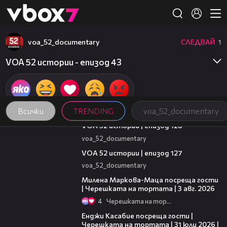
Member of
👾
voa_52_documentary
СЛЕДВАЙ
1
VOA 52 истории - епизод 43
Всички
TRENDING
voa_52_documentary
21:59
VOA 52 истории | епизод 128
voa_52_documentary
09:57
VOA 52 истории | епизод 127
voa_52_documentary
20:17
Милена Маркова-Маца посреща гости
| Черешката на тортата | 3 авг. 2026
4
Черешката на тортата
16:45
Енджи Касабие посреща гости |
Черешката на тортата | 31 юли 2026 |