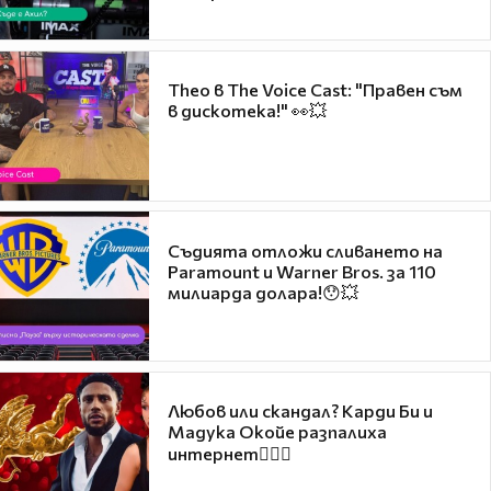
Theo в The Voice Cast: "Правен съм
в дискотека!" 👀💥
Съдията отложи сливането на
Paramount и Warner Bros. за 110
милиарда долара!😯💥
Любов или скандал? Карди Би и
Мадука Окойе разпалиха
интернет❤️‍🔥🔥