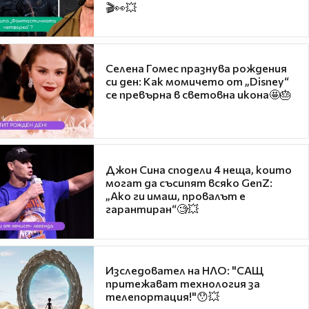
🎬👀💥
Селена Гомес празнува рождения
си ден: Как момичето от „Disney“
се превърна в световна икона🤩🎂
Джон Сина сподели 4 неща, които
могат да съсипят всяко GenZ:
„Ако ги имаш, провалът е
гарантиран“🧐💥
Изследовател на НЛО: "САЩ
притежават технология за
телепортация!"😯💥