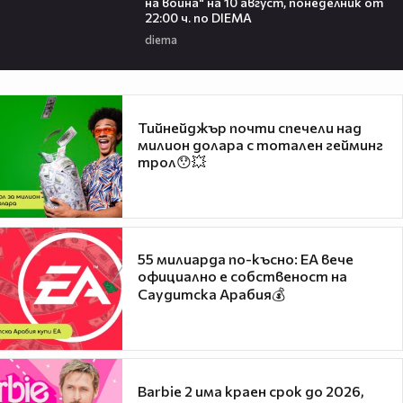
на воина" на 10 август, понеделник от
22:00 ч. по DIEMA
diema
Тийнейджър почти спечели над
милион долара с тотален гейминг
трол😯💥
55 милиарда по-късно: EA вече
официално е собственост на
Саудитска Арабия💰
Barbie 2 има краен срок до 2026,