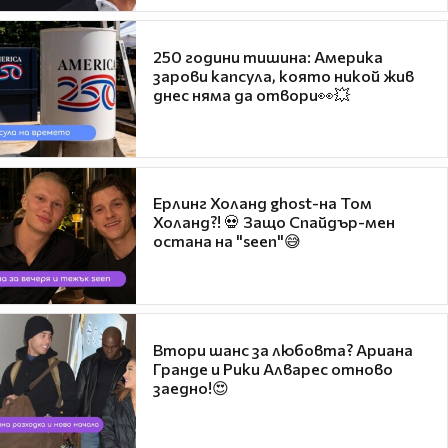
250 години тишина: Америка
зарови капсула, която никой жив
днес няма да отвори👀💥
Ерлинг Холанд ghost-на Том
Холанд?! 💀 Защо Спайдър-мен
остана на "seen"😅
Втори шанс за любовта? Ариана
Гранде и Рики Алварес отново
заедно!😍