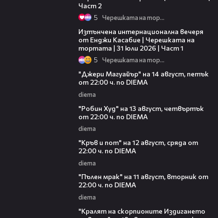
Част 2
5
Черешката на тортата
18:07
Изтънчена интернационална вечеря
от Енджи Касабие | Черешката на
тортата | 31 юли 2026 | Част 1
5
Черешката на тортата
00:30
"Джери Магуайър" на 14 август, петък
от 22:00 ч. по DIEMA
diema
00:34
"Робин Худ" на 13 август, четвъртък
от 22:00 ч. по DIEMA
diema
00:29
"Кръв и пот" на 12 август, сряда от
22:00 ч. по DIEMA
diema
00:31
"Пълен мрак" на 11 август, вторник от
22:00 ч. по DIEMA
diema
00:30
"Кралят на скорпионите Издигането