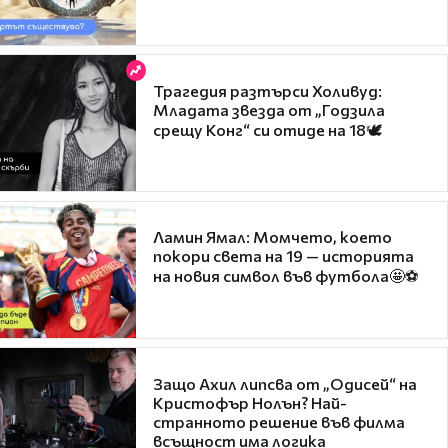
Трагедия разтърси Холивуд:
Младата звезда от „Годзила
срещу Конг“ си отиде на 18🕊️
Ламин Ямал: Момчето, което
покори света на 19 — историята
на новия символ във футбола🤩⚽
Защо Ахил липсва от „Одисей“ на
Кристофър Нолън? Най-
странното решение във филма
всъщност има логика