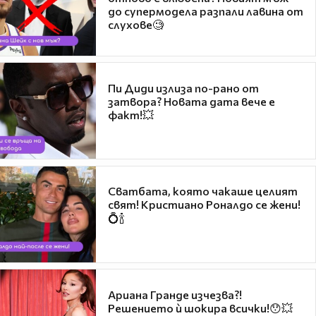
до супермодела разпали лавина от
слухове🧐
Пи Диди излиза по-рано от
затвора? Новата дата вече е
факт!💥
Сватбата, която чакаше целият
свят! Кристиано Роналдо се жени!
💍🍾
Ариана Гранде изчезва?!
Решението ѝ шокира всички!😯💥