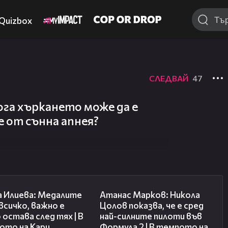
Quizbox
СЛЕДВАЙ
47
Кога хъркането може да е
е от сънна апнея?
14:33
18:25
а Илиева: Медалите
Атанас Марков: Никола
 всичко, важно е
Цолов показва, че е сред
 остава след тях | В
най-силните пилоти във
ото на Кари
Формула 2 | В темпото на