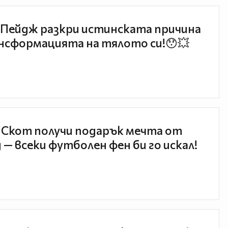
Пейдж разкри истинската причина
нсформацията на тялото си!😯💥
 Скот получи подарък мечта от
 — всеки футболен фен би го искал!