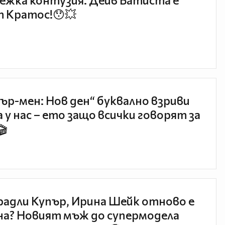
ежка контузия: Дейв Батиста е
 Кратос!😯💥
ър-мен: Нов ден“ буквално взриви
 у нас – ето защо всички говорят за
🎬
радли Купър, Ирина Шейк отново е
а? Новият мъж до супермодела