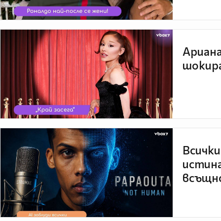
Ариана
шокира
Всички
истина
всъщно