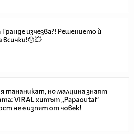
 Гранде изчезва?! Решението ѝ
 всички!😯💥
 я тананикат, но малцина знаят
та: VIRAL хитът „Papaoutai“
ст не е изпят от човек!