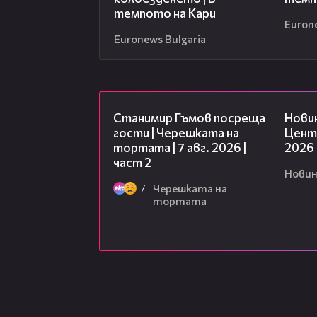
темпото на Кари
Euron
Euronews Bulgaria
12:30
Станимир Гъмов посреща
Новин
гости | Черешката на
Центр
тортата | 7 авг. 2026 |
2026
част 2
Новин
7
Черешката на
тортата