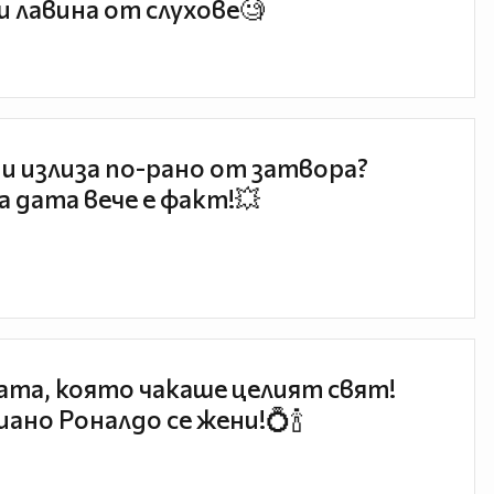
и лавина от слухове🧐
и излиза по-рано от затвора?
 дата вече е факт!💥
та, която чакаше целият свят!
ано Роналдо се жени!💍🍾