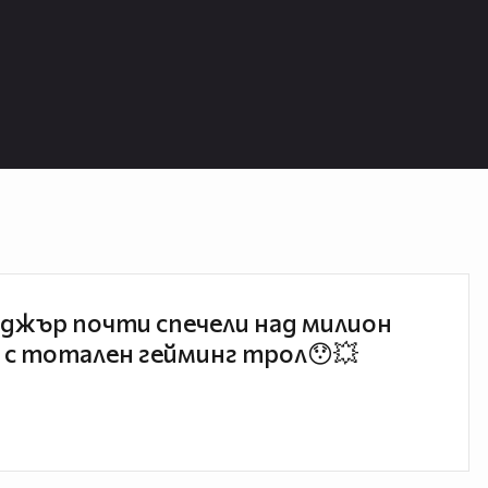
джър почти спечели над милион
 с тотален гейминг трол😯💥