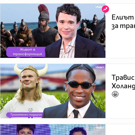
Елиът 
за тра
Травис
Холанд
🤩