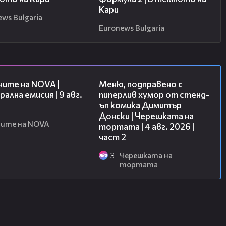
Кари
ews Bulgaria
Euronews Bulgaria
28:37
17:08
ите на NOVA |
Меню, подправено с
ална емисия | 9 авг.
пиперлив хумор от стенд-
ъп комика Димитър
Донски | Черешката на
ите на NOVA
тортата | 4 авг. 2026 |
част 2
3
Черешката на
тортата