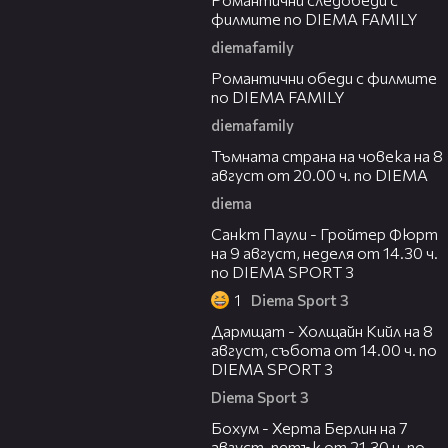
филмите по DIEMA FAMILY
diemafamily
00:32
Романтични обеди с филмите
по DIEMA FAMILY
diemafamily
00:30
Тъмната страна на човека на 8
август от 20.00 ч. по DIEMA
diema
00:37
Санкт Паули - Гройтер Фюрт
на 9 август, неделя от 14.30 ч.
по DIEMA SPORT 3
1
Diema Sport 3
00:33
Дармщат - Холщайн Кийл на 8
август, събота от 14.00 ч. по
DIEMA SPORT 3
Diema Sport 3
00:32
Бохум - Херта Берлин на 7
август, петък от 21.30 ч. по