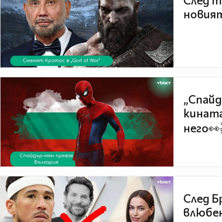
След т
новият
„Спайд
кината
него👀
След Б
влюбен