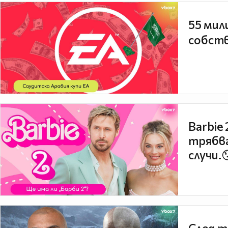
55 мил
собств
Barbie
трябва
случи.