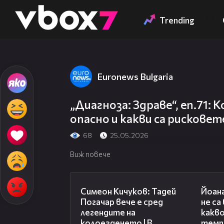
Member of
👾
Trending
Euronews Bulgaria
„Диагноза: Здраве“, еп.71: 
опасно и какви са рисковет
68
25.05.2026
Виж повече
11:23
Симеон Кичуков: Тадей
Йоан
Погачар вече е сред
не са
легендите на
какво
колоезденето | В
темп