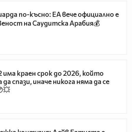
иарда по-късно: EA вече официално е
еност на Саудитска Арабия💰
 2 има краен срок до 2026, който
 да спази, иначе никога няма да се
😯💥