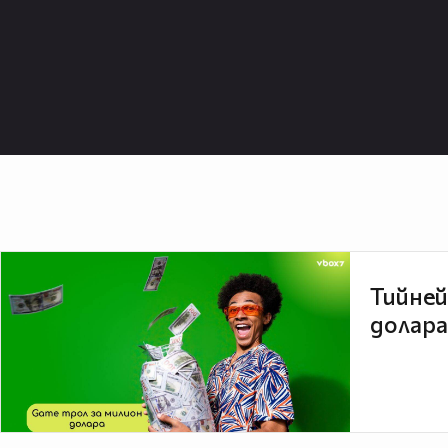
Тийней
долара