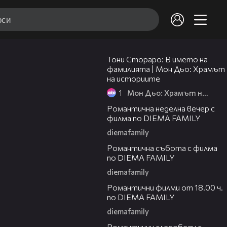
01:17:16
Тони Стораро: В името на
фамилията | Мон Дьо: Храмът
на историите
1
Мон Дьо: Храмът на историите
00:20
Романтична неделна вечер с
филма по DIEMA FAMILY
diemafamily
00:21
Романтична събота с филма
по DIEMA FAMILY
diemafamily
00:36
Романтични филми от 18.00 ч.
по DIEMA FAMILY
diemafamily
00:36
Романтични следобеди с