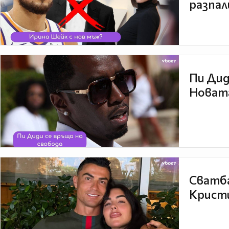
разпал
Пи Дид
Новата
Сватба
Кристи