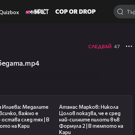
Quizbox
СЛЕДВАЙ
47
победата.mp4
14:33
18:25
а Илиева: Медалите
Атанас Марков: Никола
 всичко, важно е
Цолов показва, че е сред
 остава след тях | В
най-силните пилоти във
ото на Кари
Формула 2 | В темпото на
Кари