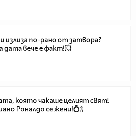
и излиза по-рано от затвора?
 дата вече е факт!💥
та, която чакаше целият свят!
ано Роналдо се жени!💍🍾