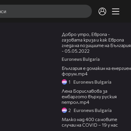
18:45
Добро утро, Европа -
газовата криза и как Европа
гледа на позициите на България
- 05.05.2022
Euronews Bulgaria
00:56
България е домакин на енергиен
форум.mp4
1
Euronews Bulgaria
08:52
Лена Бориславова за
ембаргото върху руския
петрол.mp4
2
Euronews Bulgaria
00:44
Малко над 400 са новите
случаи на COVID – 19 у нас