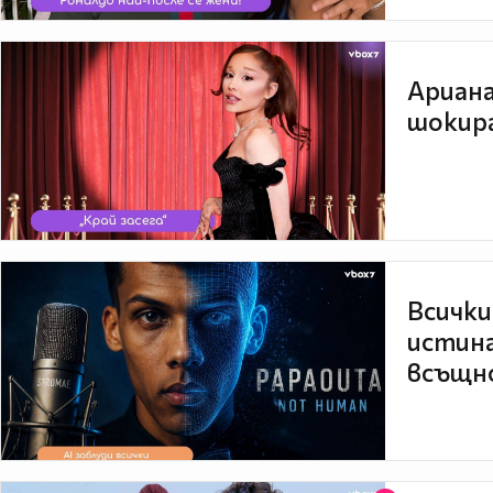
Ариана
шокира
Всички
истина
всъщно