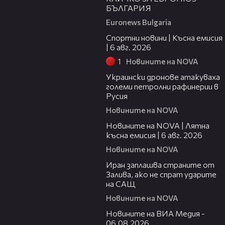
БЪЛГАРИЯ
Euronews Bulgaria
04:51
Спортни новини | Късна емисия
| 6 авг. 2026
1
Новините на NOVA
00:41
Украински дронове атакуваха
големи петролни рафинерии в
Русия
Новините на NOVA
20:26
Новините на NOVA | Лятна
късна емисия | 6 авг. 2026
Новините на NOVA
00:41
Иран заплашва страните от
Залива, ако не спрат ударите
на САЩ
Новините на NOVA
22:43
Новините на ВИА Медия -
06.08.2026