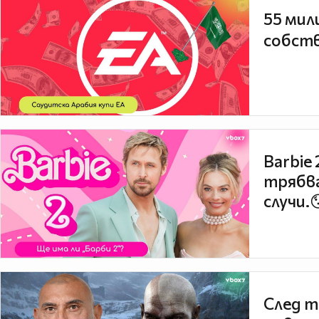
55 мил
собств
Barbie
трябва
случи.
След т