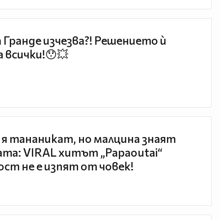
 Гранде изчезва?! Решението ѝ
 всички!😯💥
 я тананикат, но малцина знаят
та: VIRAL хитът „Papaoutai“
ст не е изпят от човек!