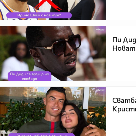
Пи Дид
Новата
Сватба
Кристи