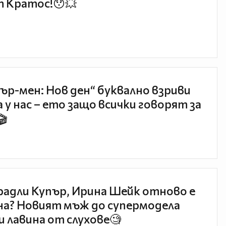
 Кратос!😯💥
ър-мен: Нов ден“ буквално взриви
 у нас – ето защо всички говорят за
🎬
радли Купър, Ирина Шейк отново е
а? Новият мъж до супермодела
и лавина от слухове🧐