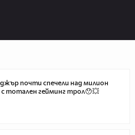
джър почти спечели над милион
 с тотален гейминг трол😯💥