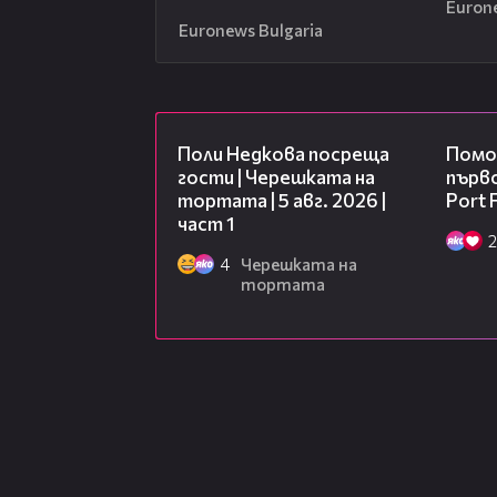
Euron
Euronews Bulgaria
19:25
Поли Недкова посреща
Помо
гости | Черешката на
първо
тортата | 5 авг. 2026 |
Port F
част 1
2
4
Черешката на
тортата