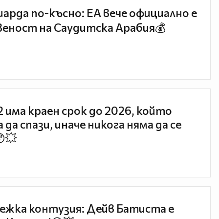
иарда по-късно: EA вече официално е
еност на Саудитска Арабия💰
 2 има краен срок до 2026, който
 да спази, иначе никога няма да се
😯💥
ежка контузия: Дейв Батиста е