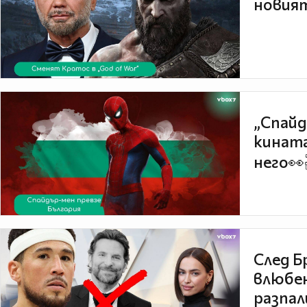
новият
„Спайд
кината
него👀
След Б
влюбен
разпал