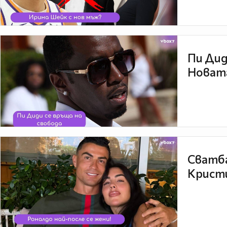
Пи Дид
Новата
Сватба
Кристи