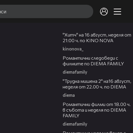
00:30
"Хитч" на 16 август, неделя от
21:00 ч. по KINO NOVA
kinonova_
00:31
Романтични следобеди с
филмите по DIEMA FAMILY
diemafamily
00:31
"Трудна мишена 2" на16 август,
неделя от 22.00 ч. по DIEMA
diema
00:36
Романтични филми от 18.00 ч.
в събота и неделя по DIEMA
FAMILY
diemafamily
00:21
Романтичнa неделна вечер с