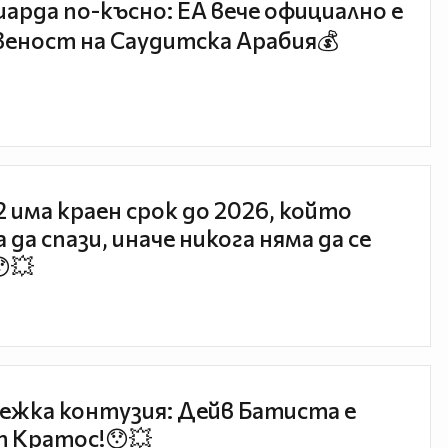
иарда по-късно: EA вече официално е
еност на Саудитска Арабия💰
 2 има краен срок до 2026, който
 да спази, иначе никога няма да се
😯💥
ежка контузия: Дейв Батиста е
 Кратос!😯💥