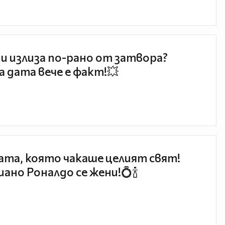
и излиза по-рано от затвора?
 дата вече е факт!💥
та, която чакаше целият свят!
ано Роналдо се жени!💍🍾