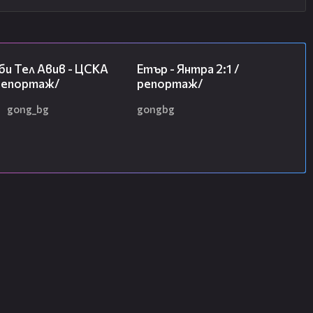
09:11
06:23
и Тел Авив - ЦСКА
Етър - Янтра 2:1 /
/репортаж/
репортаж/
gong_bg
gongbg