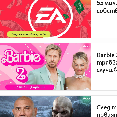
55 мил
собств
Barbie
трябва
случи.
След т
новият