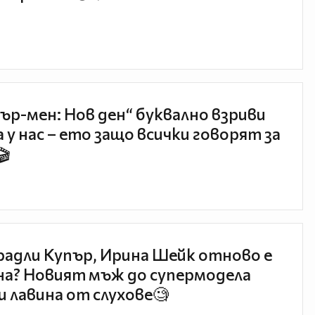
ър-мен: Нов ден“ буквално взриви
 у нас – ето защо всички говорят за
🎬
радли Купър, Ирина Шейк отново е
а? Новият мъж до супермодела
и лавина от слухове🧐