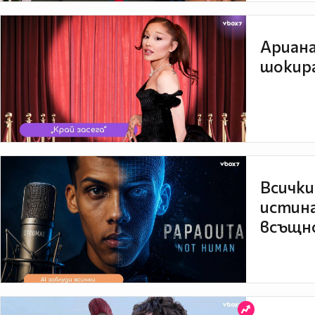
Ариана
шокира
Всички
истина
всъщно