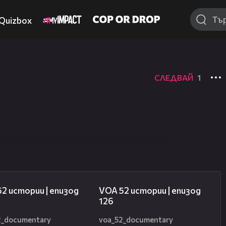
Quizbox
СЛЕДВАЙ
1
09:57
17:37
2 истории | епизод
VOA 52 истории | епизод
126
2_documentary
voa_52_documentary