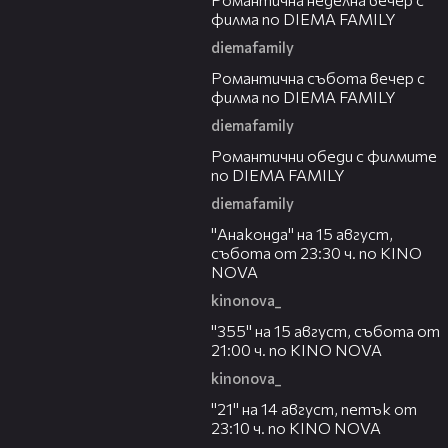
филма по DIEMA FAMILY
diemafamily
00:20
Романтичнa събота вечер с
филма по DIEMA FAMILY
diemafamily
00:32
Романтични обеди с филмите
по DIEMA FAMILY
diemafamily
00:30
"Анаконда" на 15 август,
събота от 23:30 ч. по KINO
NOVA
kinonova_
00:31
"355" на 15 август, събота от
21:00 ч. по KINO NOVA
kinonova_
00:29
"21" на 14 август, петък от
23:10 ч. по KINO NOVA