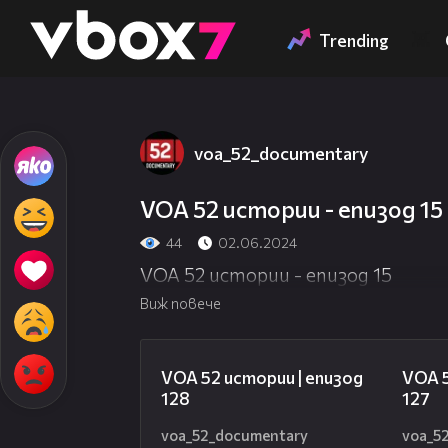
Member of
👾
Trending
voa_52_documentary
VOA 52 истории - епизод 15
44
02.06.2024
VOA 52 истории - епизод 15
Виж повече
21:59
VOA 52 истории | епизод
VOA 5
128
127
voa_52_documentary
voa_5