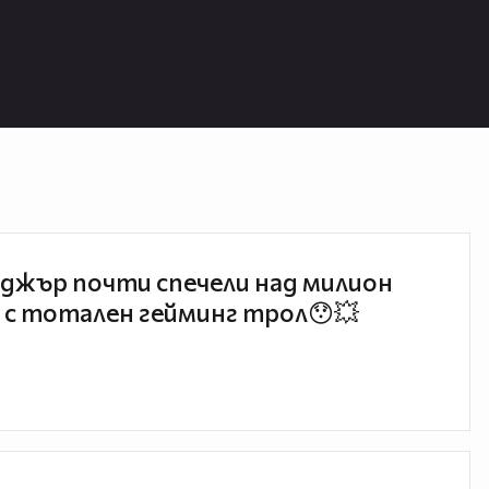
джър почти спечели над милион
 с тотален гейминг трол😯💥