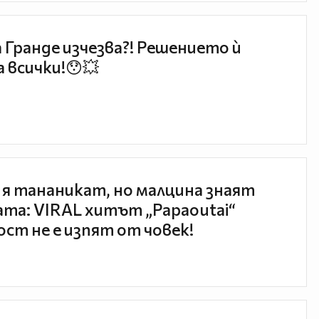
 Гранде изчезва?! Решението ѝ
 всички!😯💥
 я тананикат, но малцина знаят
та: VIRAL хитът „Papaoutai“
ст не е изпят от човек!