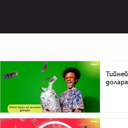
Тийней
долара