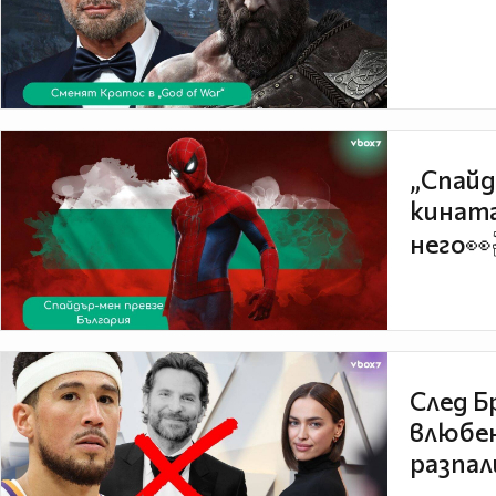
„Спайд
кината
него👀
След Б
влюбен
разпал