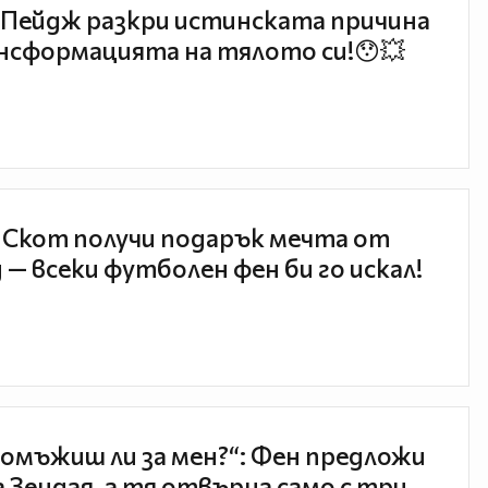
Пейдж разкри истинската причина
нсформацията на тялото си!😯💥
 Скот получи подарък мечта от
 — всеки футболен фен би го искал!
 омъжиш ли за мен?“: Фен предложи
а Зендая, а тя отвърна само с три