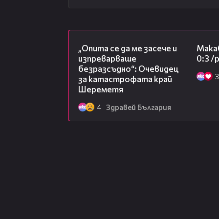
06:38
„Опита се да ме засече и
Макаб
изпреварваше
0:3 
безразсъдно“: Очевидец
3
за катастрофата край
Шереметя
4
Здравей България