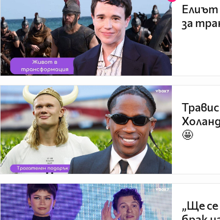
Елиът 
за тра
Травис
Холанд
🤩
„Ще се
брак н