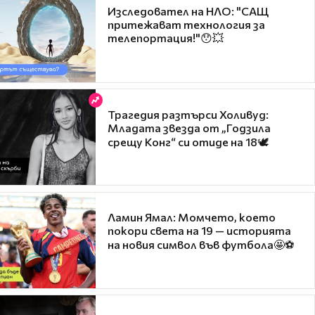
Изследовател на НЛО: "САЩ
притежават технология за
телепортация!"😯💥
Трагедия разтърси Холивуд:
Младата звезда от „Годзила
срещу Конг“ си отиде на 18🕊️
Ламин Ямал: Момчето, което
покори света на 19 — историята
на новия символ във футбола🤩⚽