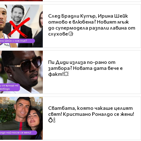
След Брадли Купър, Ирина Шейк
отново е влюбена? Новият мъж
до супермодела разпали лавина от
слухове🧐
Пи Диди излиза по-рано от
затвора? Новата дата вече е
факт!💥
Сватбата, която чакаше целият
свят! Кристиано Роналдо се жени!
💍🍾