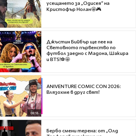
усещането за „Одисея“ на
Кристофър Нолан🤩🎮
Джъстин Бийбър ще пее на
Световното първенство по
футбол заедно с Мадона, Шакира
и BTS!⚽🤩
ANIVENTURE COMIC CON 2026:
Влязохме в друг свят!
08:16
Бербо смени терена: от „Олд