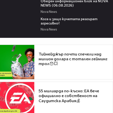
Обеден информационен блок на NOVA
NEWS (06.08.2026)
Nova News
13:53
Кога и защо кучетата реагират
агресивно?
Nova News
Тийнейджър почти спечели над
милион долара с тотален гейминг
трол😯💥
55 милиарда по-късно: EA вече
официално е собственост на
Саудитска Арабия💰