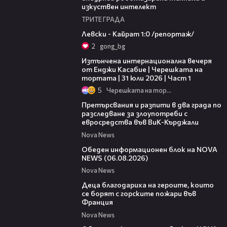
изкуствен интелект
ТРИТЕ ГРАДА
05:57
Левски - Кайрат 1:0 /репортаж/
2
gong_bg
18:07
Изтънчена интернационална вечеря
от Енджи Касабие | Черешката на
тортата | 31 юли 2026 | Част 1
5
Черешката на тортата
00:27
Претърсвания и разпити в два града по
разследване за злоупотреби с
евросредства във ВиК-Кърджали
Nova News
27:22
Обеден информационен блок на NOVA
NEWS (06.08.2026)
Nova News
01:50
Деца благодариха на героите, които
се борят с горските пожари във
Франция
Nova News
01:14:28