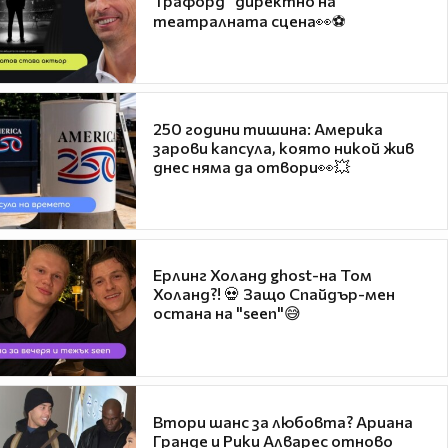
Трафорд“ директно на
театралната сцена👀⚽
250 години тишина: Америка
зарови капсула, която никой жив
днес няма да отвори👀💥
Ерлинг Холанд ghost-на Том
Холанд?! 💀 Защо Спайдър-мен
остана на "seen"😅
Втори шанс за любовта? Ариана
Гранде и Рики Алварес отново