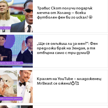
Травис Скот получи подарък
мечта от Холанд — всеки
футболен фен би го искал! 🤩
„Ще се омъжиш ли за мен?“: Фен
предложи брак на Зендая, а тя
отвърна само с три думи😅
Кралят на YouTube – младоженец:
MrBeast се ожени!💍🥰