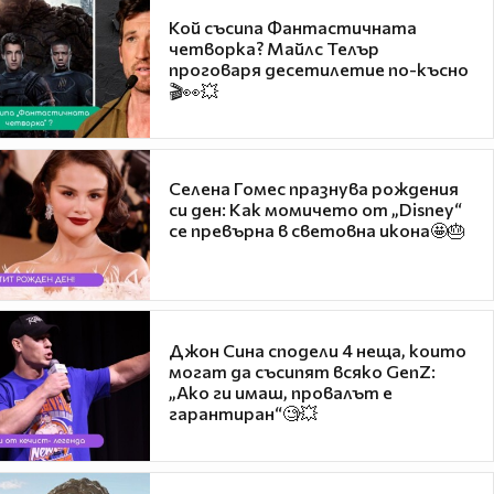
Кой съсипа Фантастичната
четворка? Майлс Телър
проговаря десетилетие по-късно
🎬👀💥
Селена Гомес празнува рождения
си ден: Как момичето от „Disney“
се превърна в световна икона🤩🎂
Джон Сина сподели 4 неща, които
могат да съсипят всяко GenZ:
„Ако ги имаш, провалът е
гарантиран“🧐💥