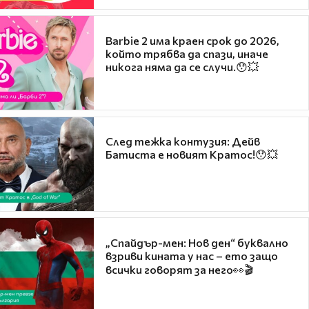
Barbie 2 има краен срок до 2026,
който трябва да спази, иначе
никога няма да се случи.😯💥
След тежка контузия: Дейв
Батиста е новият Кратос!😯💥
„Спайдър-мен: Нов ден“ буквално
взриви кината у нас – ето защо
всички говорят за него👀🎬