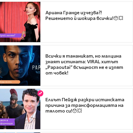
Ариана Гранде изчезва?!
Решението ѝ шокира всички!😯💥
Всички я тананикат, но малцина
знаят истината: VIRAL хитът
„Papaoutai“ всъщност не е изпят
от човек!
Елиът Пейдж разкри истинската
причина за трансформацията на
тялото си!😯💥