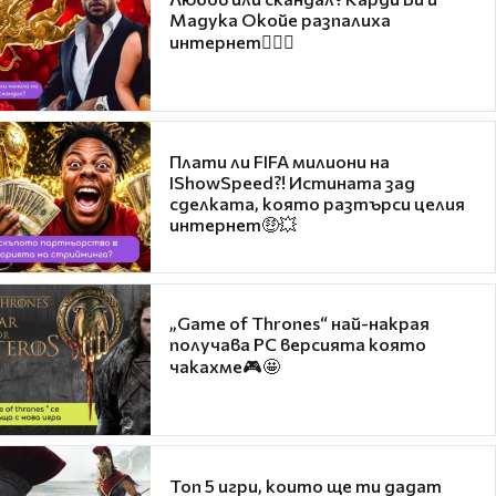
Мадука Окойе разпалиха
интернет❤️‍🔥🔥
Плати ли FIFA милиони на
IShowSpeed?! Истината зад
сделката, която разтърси целия
интернет🤑💥
„Game of Thrones“ най-накрая
получава PC версията която
чакахме🎮🤩
Топ 5 игри, които ще ти дадат