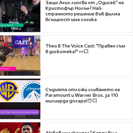
Защо Ахил липсва от „Одисей“ на
Кристофър Нолън? Най-
странното решение във филма
всъщност има логика
Theo в The Voice Cast: "Правен съм
в дискотека!" 👀💥
Съдията отложи сливането на
Paramount и Warner Bros. за 110
милиарда долара!😯💥
Любов или скандал? Карди Би и