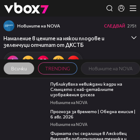
Member of
👾
Новините на NOVA
СЛЕДВАЙ
2751
Намаление в цените на някои плодове и
зеленчуци отчитат от ДКСТБ
Всички
TRENDING
Новините на NOVA
00:43
Публикуваха невиждани кадри на
Слънцето с най-детайлните
изображения досега
Новините на NOVA
02:19
Прогноза за времето | Обедна емисия |
6 авг. 2026
Новините на NOVA
00:06
Фирмата със седалище в Лясковец
внедрява роботизирана техника и