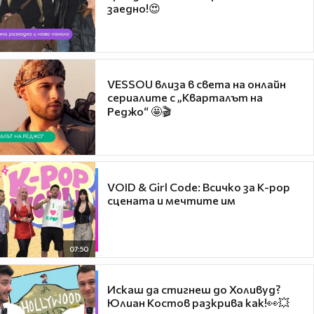
заедно!😍
VESSOU влиза в света на онлайн
сериалите с „Кварталът на
Реджо“ 🤩🎬
VOID & Girl Code: Всичко за K-pop
сцената и мечтите им
07:50
Искаш да стигнеш до Холивуд?
Юлиан Костов разкрива как!👀💥