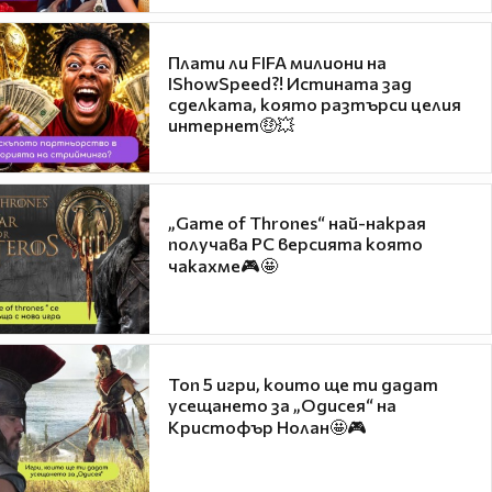
Плати ли FIFA милиони на
IShowSpeed?! Истината зад
сделката, която разтърси целия
интернет🤑💥
„Game of Thrones“ най-накрая
получава PC версията която
чакахме🎮🤩
Топ 5 игри, които ще ти дадат
усещането за „Одисея“ на
Кристофър Нолан🤩🎮