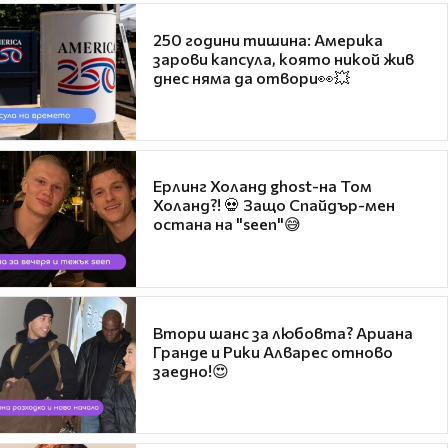
250 години тишина: Америка
зарови капсула, която никой жив
днес няма да отвори👀💥
Ерлинг Холанд ghost-на Том
Холанд?! 💀 Защо Спайдър-мен
остана на "seen"😅
Втори шанс за любовта? Ариана
Гранде и Рики Алварес отново
заедно!😍