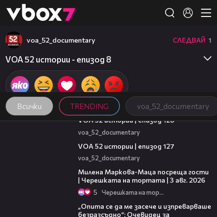
Member of
👾
voa_52_documentary
СЛЕДВАЙ
1
VOA 52 истории - епизод 8
Всички
TRENDING
voa_52_documentary
21:59
VOA 52 истории | епизод 128
voa_52_documentary
09:57
VOA 52 истории | епизод 127
voa_52_documentary
20:17
Милена Маркова-Маца посреща гости
| Черешката на тортата | 3 авг. 2026
5
Черешката на тортата
06:38
„Опита се да ме засече и изпреварваше
безразсъдно“: Очевидец за