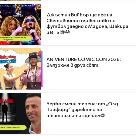
Джъстин Бийбър ще пее на
Световното първенство по
футбол заедно с Мадона, Шакира
и BTS!⚽🤩
ANIVENTURE COMIC CON 2026:
Влязохме в друг свят!
08:16
Бербо смени терена: от „Олд
Трафорд“ директно на
театралната сцена👀⚽