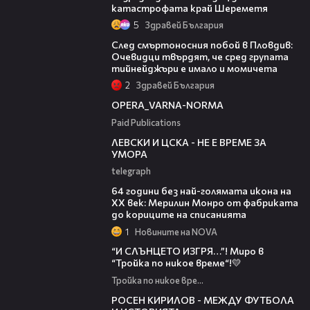
катастрофата край Шереметя
5
Здравей България
09:32
След смъртоносния побой в Пловдив:
Очевидци твърдят, че сред групата
тийнейджъри е имало и момичета
2
Здравей България
00:30
OPERA_VARNA-NORMA
Paid Publications
31:36
ЛЕВСКИ И ЦСКА - НЕ Е ВРЕМЕ ЗА
УМОРА
telegraph
00:38
64 години без най-голямата икона на
XX век: Мерилин Монро от фабриката
до кориците на списанията
1
Новините на NOVA
43:34
“И СЛЪНЦЕТО ИЗГРЯ…”! Миро в
“Тройка по никое време“!💛
Тройка по никое време
50:51
РОСЕН КИРИЛОВ - МЕЖДУ ФУТБОЛА