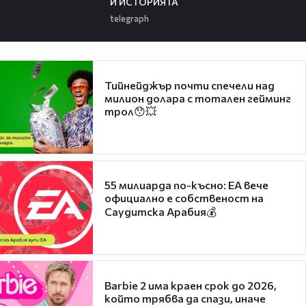
И ИСТОРИЯТА
telegraph
Тийнейджър почти спечели над
милион долара с тотален гейминг
трол😯💥
55 милиарда по-късно: EA вече
официално е собственост на
Саудитска Арабия💰
Barbie 2 има краен срок до 2026,
който трябва да спази, иначе