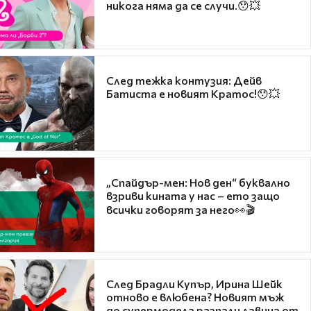
никога няма да се случи.😯💥
След тежка контузия: Дейв
Батиста е новият Кратос!😯💥
„Спайдър-мен: Нов ден“ буквално
взриви кината у нас – ето защо
всички говорят за него👀🎬
След Брадли Купър, Ирина Шейк
отново е влюбена? Новият мъж
до супермодела разпали лавина от