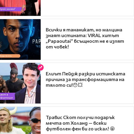
Всички я тананикат, но малцина
знаят истината: VIRAL хитът
„Papaoutai“ всъщност не е изпят
от човек!
Елиът Пейдж разкри истинската
причина за трансформацията на
тялото си!😯💥
Травис Скот получи подарък
мечта от Холанд — всеки
футболен фен би го искал! 🤩