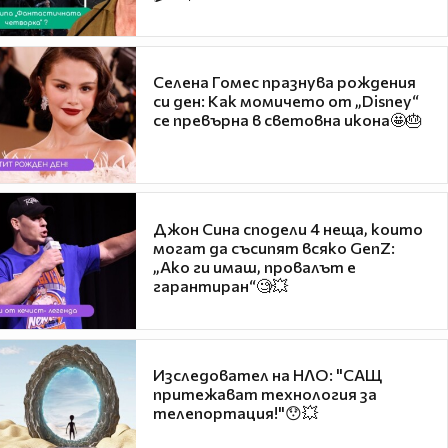
Селена Гомес празнува рождения
си ден: Как момичето от „Disney“
се превърна в световна икона🤩🎂
Джон Сина сподели 4 неща, които
могат да съсипят всяко GenZ:
„Ако ги имаш, провалът е
гарантиран“🧐💥
Изследовател на НЛО: "САЩ
притежават технология за
телепортация!"😯💥