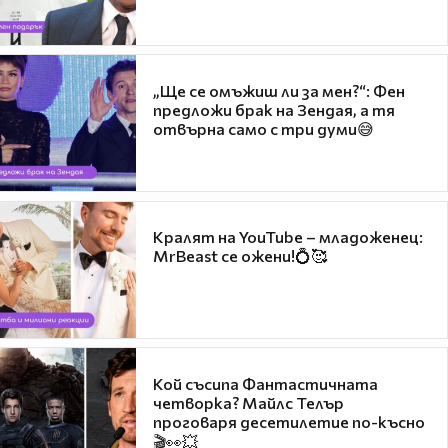
„Ще се омъжиш ли за мен?“: Фен
предложи брак на Зендая, а тя
отвърна само с три думи😅
Кралят на YouTube – младоженец:
MrBeast се ожени!💍🥰
Кой съсипа Фантастичната
четворка? Майлс Телър
проговаря десетилетие по-късно
🎬👀💥