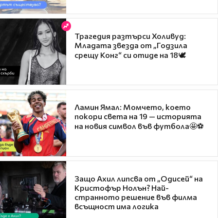
Трагедия разтърси Холивуд:
Младата звезда от „Годзила
срещу Конг“ си отиде на 18🕊️
Ламин Ямал: Момчето, което
покори света на 19 — историята
на новия символ във футбола🤩⚽
Защо Ахил липсва от „Одисей“ на
Кристофър Нолън? Най-
странното решение във филма
всъщност има логика