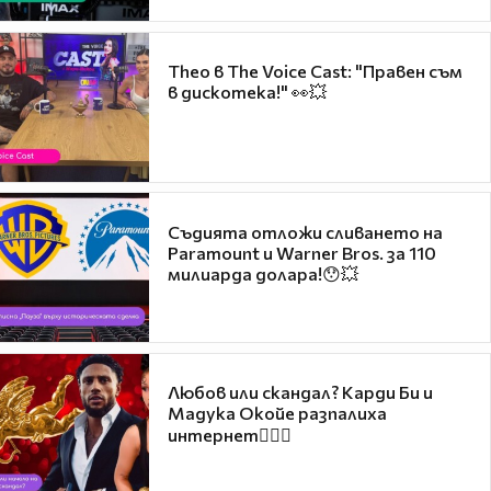
Theo в The Voice Cast: "Правен съм
в дискотека!" 👀💥
Съдията отложи сливането на
Paramount и Warner Bros. за 110
милиарда долара!😯💥
Любов или скандал? Карди Би и
Мадука Окойе разпалиха
интернет❤️‍🔥🔥