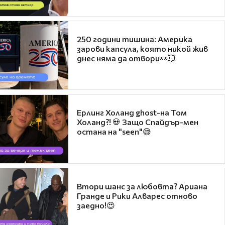
250 години тишина: Америка
зарови капсула, която никой жив
днес няма да отвори👀💥
Ерлинг Холанд ghost-на Том
Холанд?! 💀 Защо Спайдър-мен
остана на "seen"😅
Втори шанс за любовта? Ариана
Гранде и Рики Алварес отново
заедно!😍