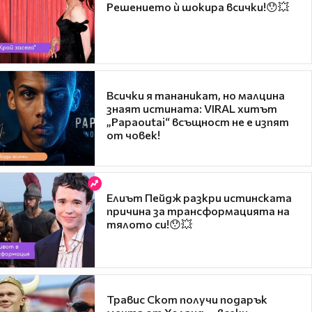
Решението ѝ шокира всички!😯💥
Всички я тананикат, но малцина
знаят истината: VIRAL хитът
„Papaoutai“ всъщност не е изпят
от човек!
Елиът Пейдж разкри истинската
причина за трансформацията на
тялото си!😯💥
Травис Скот получи подарък