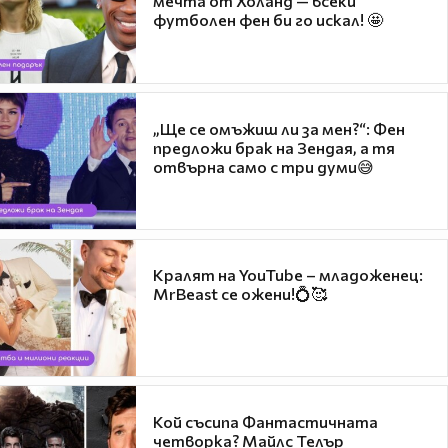
мечта от Холанд — всеки
футболен фен би го искал! 🤩
„Ще се омъжиш ли за мен?“: Фен
предложи брак на Зендая, а тя
отвърна само с три думи😅
Кралят на YouTube – младоженец:
MrBeast се ожени!💍🥰
Кой съсипа Фантастичната
четворка? Майлс Телър