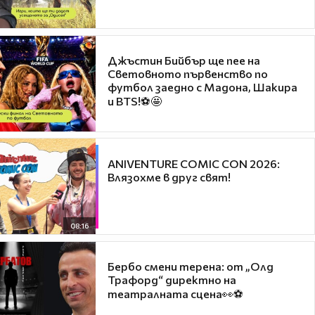
Джъстин Бийбър ще пее на
Световното първенство по
футбол заедно с Мадона, Шакира
и BTS!⚽🤩
ANIVENTURE COMIC CON 2026:
Влязохме в друг свят!
08:16
Бербо смени терена: от „Олд
Трафорд“ директно на
театралната сцена👀⚽