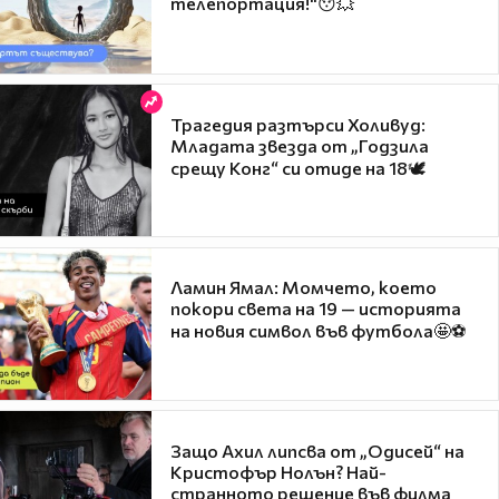
телепортация!"😯💥
Трагедия разтърси Холивуд:
Младата звезда от „Годзила
срещу Конг“ си отиде на 18🕊️
Ламин Ямал: Момчето, което
покори света на 19 — историята
на новия символ във футбола🤩⚽
Защо Ахил липсва от „Одисей“ на
Кристофър Нолън? Най-
странното решение във филма