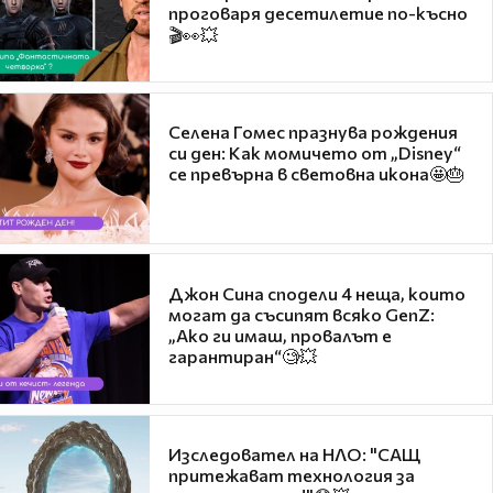
проговаря десетилетие по-късно
🎬👀💥
Селена Гомес празнува рождения
си ден: Как момичето от „Disney“
се превърна в световна икона🤩🎂
Джон Сина сподели 4 неща, които
могат да съсипят всяко GenZ:
„Ако ги имаш, провалът е
гарантиран“🧐💥
Изследовател на НЛО: "САЩ
притежават технология за