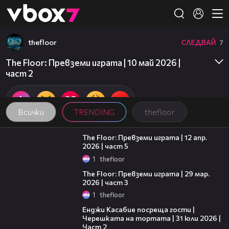
Member of
👾
thefloor
СЛЕДВАЙ
7
Това съдържание не е достъпно.
The Floor: Превземи играта | 10 май 2026 |
част 2
Всички
TRENDING
thefloor
20:24
The Floor: Превземи играта | 12 апр.
2026 | част 5
1
thefloor
09:35
The Floor: Превземи играта | 29 мар.
2026 | част 3
1
thefloor
16:45
Енджи Касабие посреща гости |
Черешката на тортата | 31 юли 2026 |
Част 2