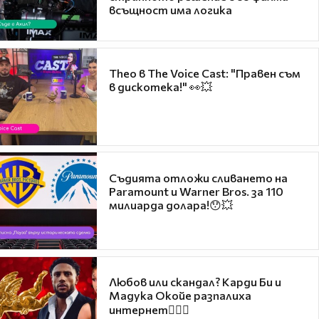
всъщност има логика
Theo в The Voice Cast: "Правен съм
в дискотека!" 👀💥
Съдията отложи сливането на
Paramount и Warner Bros. за 110
милиарда долара!😯💥
Любов или скандал? Карди Би и
Мадука Окойе разпалиха
интернет❤️‍🔥🔥