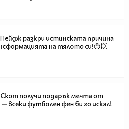
Пейдж разкри истинската причина
нсформацията на тялото си!😯💥
 Скот получи подарък мечта от
 — всеки футболен фен би го искал!