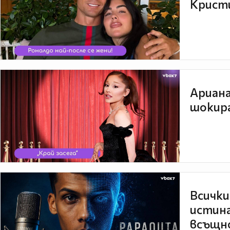
Кристи
Ариана
шокира
Всички
истина
всъщно