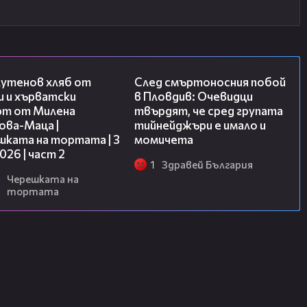
15:35
09:32
лутенов хляб от
След смъртоносния побой
и и хърватски
в Пловдив: Очевидци
рт от Милена
твърдят, че сред групата
ова-Маца |
тийнейджъри е имало и
шката на тортата | 3
момичета
2026 | част 2
1
Здравей България
Черешката на
тортата