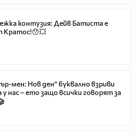
ежка контузия: Дейв Батиста е
 Кратос!😯💥
ър-мен: Нов ден“ буквално взриви
 у нас – ето защо всички говорят за
🎬