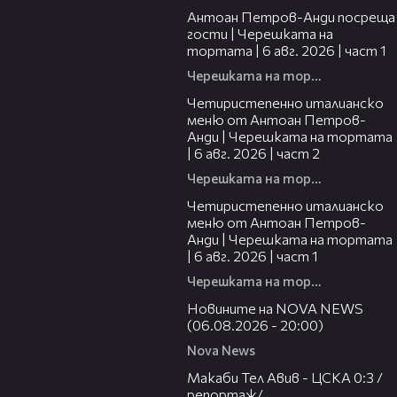
Антоан Петров-Анди посреща
гости | Черешката на
тортата | 6 авг. 2026 | част 1
Черешката на тортата
17:25
Четиристепенно италианско
меню от Антоан Петров-
Анди | Черешката на тортата
| 6 авг. 2026 | част 2
Черешката на тортата
15:39
Четиристепенно италианско
меню от Антоан Петров-
Анди | Черешката на тортата
| 6 авг. 2026 | част 1
Черешката на тортата
23:12
Новините на NOVA NEWS
(06.08.2026 - 20:00)
Nova News
09:11
Макаби Тел Авив - ЦСКА 0:3 /
репортаж/