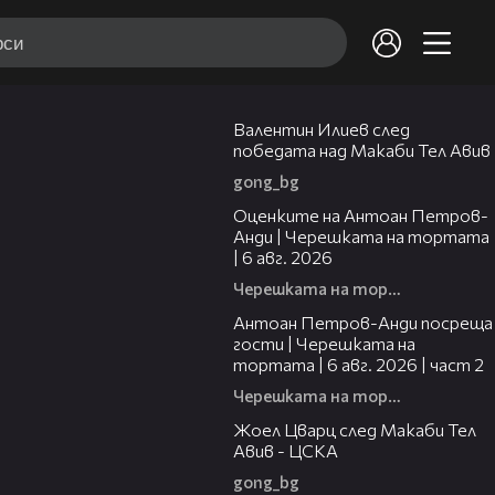
06:38
Валентин Илиев след
победата над Макаби Тел Авив
gong_bg
02:47
Оценките на Антоан Петров-
Анди | Черешката на тортата
| 6 авг. 2026
Черешката на тортата
11:00
Антоан Петров-Анди посреща
гости | Черешката на
тортата | 6 авг. 2026 | част 2
Черешката на тортата
02:27
Жоел Цварц след Макаби Тел
Авив - ЦСКА
gong_bg
19:09