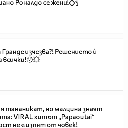
ано Роналдо се жени!💍🍾
 Гранде изчезва?! Решението ѝ
 всички!😯💥
 я тананикат, но малцина знаят
та: VIRAL хитът „Papaoutai“
ст не е изпят от човек!