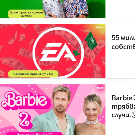
55 мил
собств
Barbie
трябва
случи.