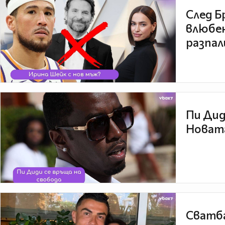
След Б
влюбен
разпал
Пи Дид
Новата
Сватба