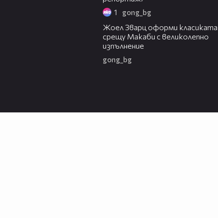
1
gong_bg
01:29
Жоел Зварц оформи класиката
срещу Макаби с великолепно
изпълнение
gong_bg