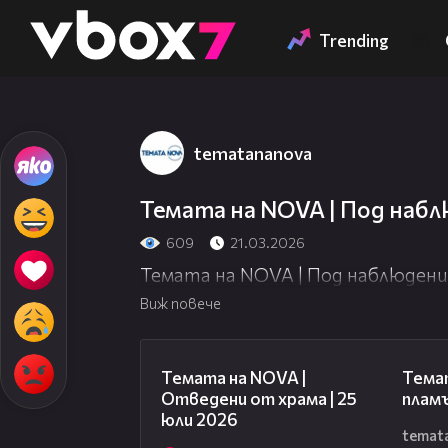
Member of
👾
Trending
tematananova
Темата на NOVA | Под наблю
609
21.03.2026
Темата на NOVA | Под наблюдение 
Виж повече
15:31
Темата на NOVA |
Темат
Отведени от храма | 25
пламъ
юли 2026
temat