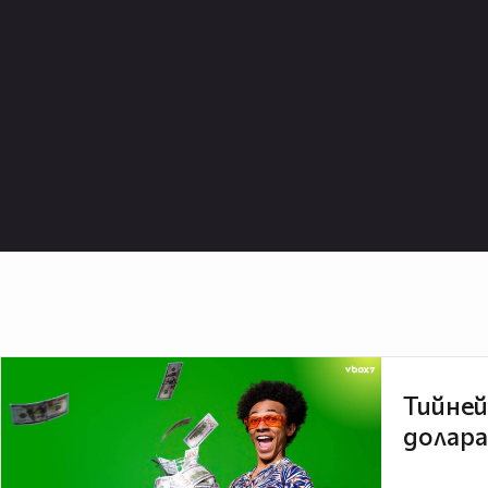
Тийней
долара