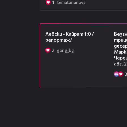
1
tematananova
05:57
Левски - Кайрат 1:0 /
Безг
репортаж/
триц
десе
2
gong_bg
Марк
Чере
авг. 
3