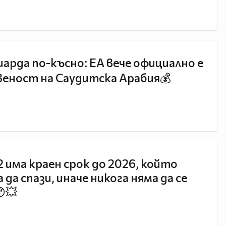
иарда по-късно: EA вече официално е
еност на Саудитска Арабия💰
 2 има краен срок до 2026, който
 да спази, иначе никога няма да се
😯💥