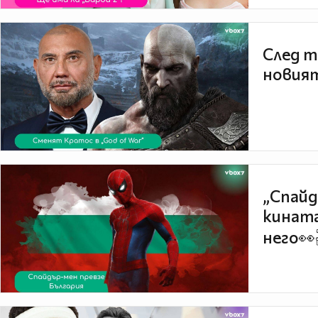
След т
новият
„Спайд
кината
него👀