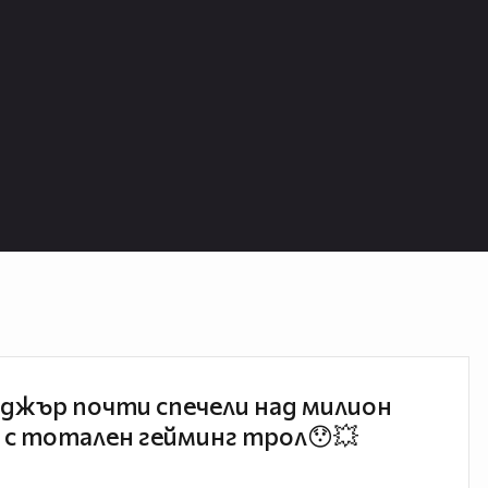
джър почти спечели над милион
 с тотален гейминг трол😯💥