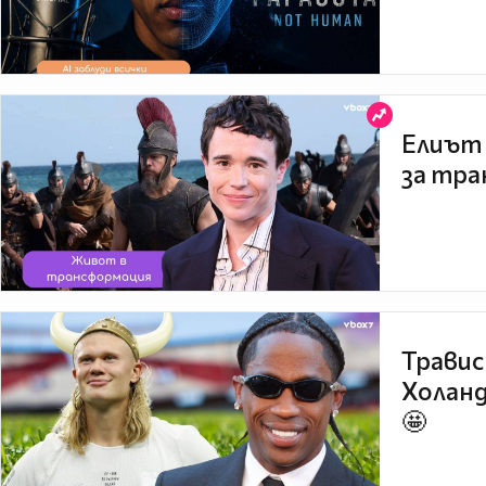
Елиът 
за тра
Травис
Холанд
🤩