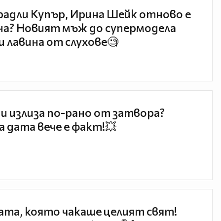
радли Купър, Ирина Шейк отново е
а? Новият мъж до супермодела
и лавина от слухове🧐
и излиза по-рано от затвора?
 дата вече е факт!💥
та, която чакаше целият свят!