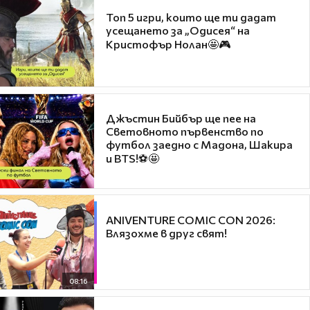
Топ 5 игри, които ще ти дадат
усещането за „Одисея“ на
Кристофър Нолан🤩🎮
Джъстин Бийбър ще пее на
Световното първенство по
футбол заедно с Мадона, Шакира
и BTS!⚽🤩
ANIVENTURE COMIC CON 2026:
Влязохме в друг свят!
08:16