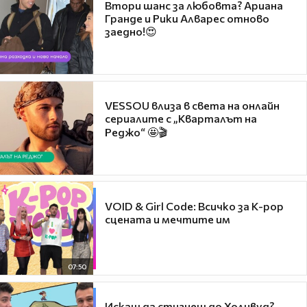
Втори шанс за любовта? Ариана
Гранде и Рики Алварес отново
заедно!😍
VESSOU влиза в света на онлайн
сериалите с „Кварталът на
Реджо“ 🤩🎬
VOID & Girl Code: Всичко за K-pop
сцената и мечтите им
07:50
Искаш да стигнеш до Холивуд?