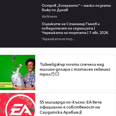
00:04
Остров „Есперанто“ – малко познато
бижу по Дунав
dariknews
02:15
Оценките на Станимир Гъмов и
победителят на седмицата |
Черешката на тортата | 7 авг. 2026
Черешката на тортата
Тийнейджър почти спечели над
милион долара с тотален гейминг
трол😯💥
55 милиарда по-късно: EA вече
официално е собственост на
Саудитска Арабия💰