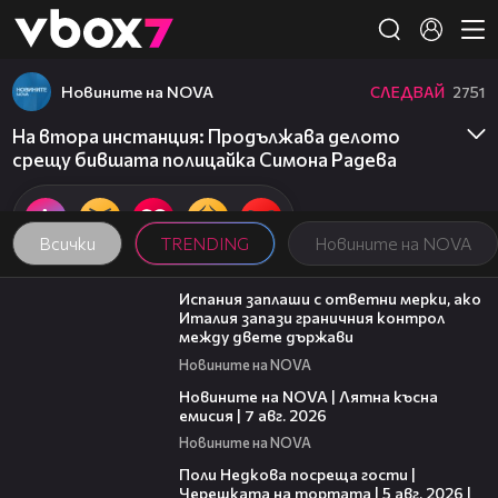
Member of
👾
Новините на NOVA
СЛЕДВАЙ
2751
На втора инстанция: Продължава делото
срещу бившата полицайка Симона Радева
Всички
TRENDING
Новините на NOVA
00:51
Испания заплаши с ответни мерки, ако
Италия запази граничния контрол
между двете държави
Новините на NOVA
21:18
Новините на NOVA | Лятна късна
емисия | 7 авг. 2026
Новините на NOVA
19:25
Поли Недкова посреща гости |
Черешката на тортата | 5 авг. 2026 |