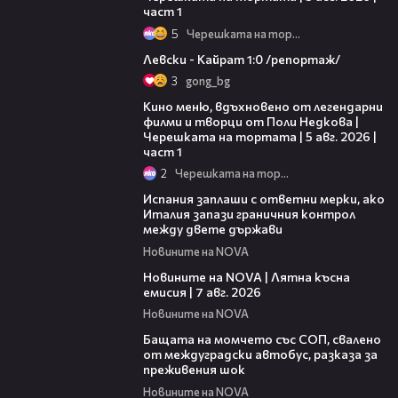
част 1
5
Черешката на тортата
05:57
Левски - Кайрат 1:0 /репортаж/
3
gong_bg
15:39
Кино меню, вдъхновено от легендарни
филми и творци от Поли Недкова |
Черешката на тортата | 5 авг. 2026 |
част 1
2
Черешката на тортата
00:51
Испания заплаши с ответни мерки, ако
Италия запази граничния контрол
между двете държави
Новините на NOVA
21:18
Новините на NOVA | Лятна късна
емисия | 7 авг. 2026
Новините на NOVA
00:30
Бащата на момчето със СОП, свалено
от междуградски автобус, разказа за
преживения шок
Новините на NOVA