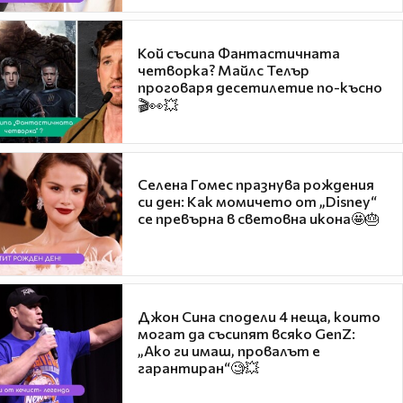
Кой съсипа Фантастичната
четворка? Майлс Телър
проговаря десетилетие по-късно
🎬👀💥
Селена Гомес празнува рождения
си ден: Как момичето от „Disney“
се превърна в световна икона🤩🎂
Джон Сина сподели 4 неща, които
могат да съсипят всяко GenZ:
„Ако ги имаш, провалът е
гарантиран“🧐💥