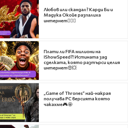
Любов или скандал? Карди Би и
Мадука Окойе разпалиха
интернет❤️‍🔥🔥
Плати ли FIFA милиони на
IShowSpeed?! Истината зад
сделката, която разтърси целия
интернет🤑💥
„Game of Thrones“ най-накрая
получава PC версията която
чакахме🎮🤩