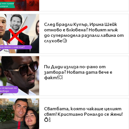
След Брадли Купър, Ирина Шейк
отново е влюбена? Новият мъж
до супермодела разпали лавина от
слухове🧐
Пи Диди излиза по-рано от
затвора? Новата дата вече е
факт!💥
Сватбата, която чакаше целият
свят! Кристиано Роналдо се жени!
💍🍾