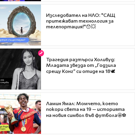
Изследовател на НЛО: "САЩ
притежават технология за
телепортация!"😯💥
Трагедия разтърси Холивуд:
Младата звезда от „Годзила
срещу Конг“ си отиде на 18🕊️
Ламин Ямал: Момчето, което
покори света на 19 — историята
на новия символ във футбола🤩⚽