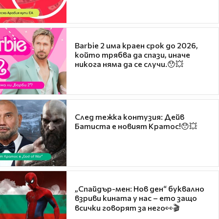
Barbie 2 има краен срок до 2026,
който трябва да спази, иначе
никога няма да се случи.😯💥
След тежка контузия: Дейв
Батиста е новият Кратос!😯💥
„Спайдър-мен: Нов ден“ буквално
взриви кината у нас – ето защо
всички говорят за него👀🎬