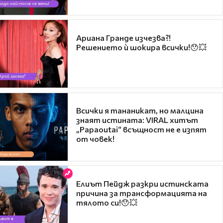
Ариана Гранде изчезва?!
Решението ѝ шокира всички!😯💥
Всички я тананикат, но малцина
знаят истината: VIRAL хитът
„Papaoutai“ всъщност не е изпят
от човек!
Елиът Пейдж разкри истинската
причина за трансформацията на
тялото си!😯💥