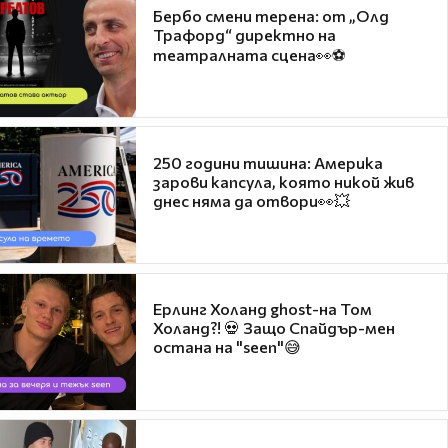
Бербо смени терена: от „Олд
Трафорд“ директно на
театралната сцена👀⚽
250 години тишина: Америка
зарови капсула, която никой жив
днес няма да отвори👀💥
Ерлинг Холанд ghost-на Том
Холанд?! 💀 Защо Спайдър-мен
остана на "seen"😅