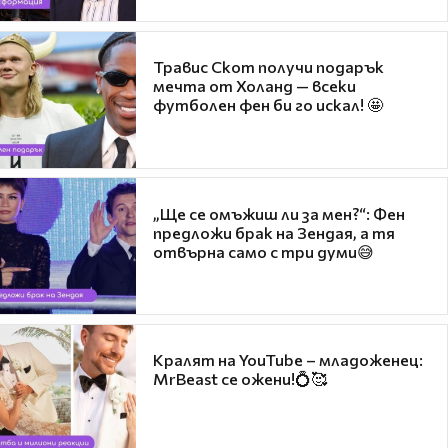
Травис Скот получи подарък
мечта от Холанд — всеки
футболен фен би го искал! 🤩
„Ще се омъжиш ли за мен?“: Фен
предложи брак на Зендая, а тя
отвърна само с три думи😅
Кралят на YouTube – младоженец:
MrBeast се ожени!💍🥰