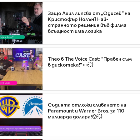
Защо Ахил липсва от „Одисей“ на
Кристофър Нолън? Най-
странното решение във филма
всъщност има логика
Theo в The Voice Cast: "Правен съм
в дискотека!" 👀💥
Съдията отложи сливането на
Paramount и Warner Bros. за 110
милиарда долара!😯💥