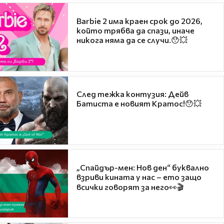
Barbie 2 има краен срок до 2026,
който трябва да спази, иначе
никога няма да се случи.😯💥
След тежка контузия: Дейв
Батиста е новият Кратос!😯💥
„Спайдър-мен: Нов ден“ буквално
взриви кината у нас – ето защо
всички говорят за него👀🎬