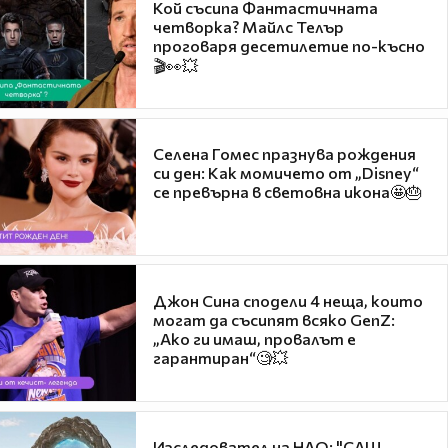
Кой съсипа Фантастичната
четворка? Майлс Телър
проговаря десетилетие по-късно
🎬👀💥
Селена Гомес празнува рождения
си ден: Как момичето от „Disney“
се превърна в световна икона🤩🎂
Джон Сина сподели 4 неща, които
могат да съсипят всяко GenZ:
„Ако ги имаш, провалът е
гарантиран“🧐💥
Изследовател на НЛО: "САЩ