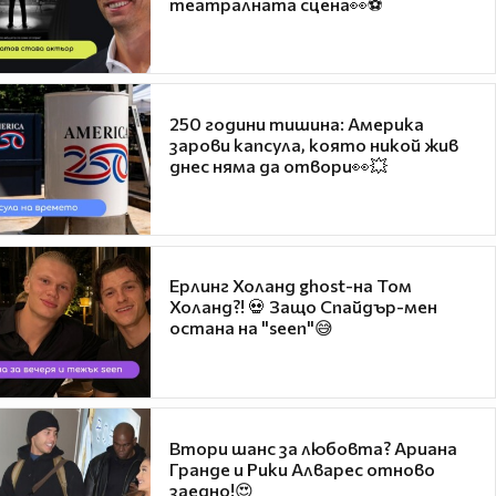
театралната сцена👀⚽
250 години тишина: Америка
зарови капсула, която никой жив
днес няма да отвори👀💥
Ерлинг Холанд ghost-на Том
Холанд?! 💀 Защо Спайдър-мен
остана на "seen"😅
Втори шанс за любовта? Ариана
Гранде и Рики Алварес отново
заедно!😍