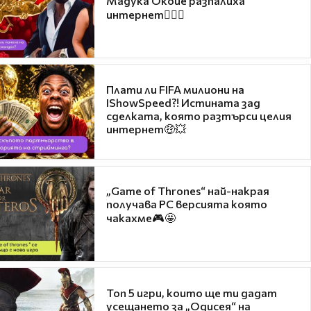
Мадука Окойе разпалиха
интернет❤️‍🔥🔥
Плати ли FIFA милиони на
IShowSpeed?! Истината зад
сделката, която разтърси целия
интернет🤑💥
„Game of Thrones“ най-накрая
получава PC версията която
чакахме🎮🤩
Топ 5 игри, които ще ти дадат
усещането за „Одисея“ на