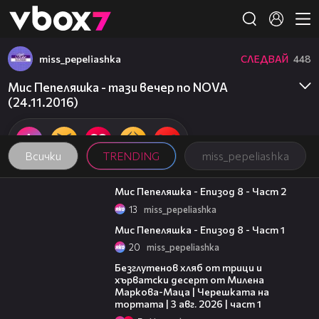
Member of
👾
miss_pepeliashka
СЛЕДВАЙ
448
Мис Пепеляшка - тази вечер по NOVA
(24.11.2016)
Всички
TRENDING
miss_pepeliashka
23:57
Мис Пепеляшка - Епизод 8 - Част 2
13
miss_pepeliashka
21:16
Мис Пепеляшка - Епизод 8 - Част 1
20
miss_pepeliashka
16:02
Безглутенов хляб от трици и
хърватски десерт от Милена
Маркова-Маца | Черешката на
тортата | 3 авг. 2026 | част 1