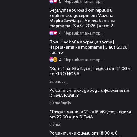
5
Черешката на тортата
15:35
Безглутенов хляб от трици и
хърватски десерт от Милена
Маркова-Маца | Черешката на
тортата | 3 авг. 2026 | част 2
4
Черешката на тортата
13:03
Поли Недкова посреща гости |
Черешката на тортата | 5 авг. 2026 |
част 2
4
Черешката на тортата
00:30
"Хитч" на 16 август, неделя от 21:00 ч.
по KINO NOVA
kinonova_
00:31
Романтични следобеди с филмите по
DIEMA FAMILY
diemafamily
00:31
"Трудна мишена 2" на16 август, неделя
от 22.00 ч. по DIEMA
diema
00:36
Романтични филми от 18.00 ч. в