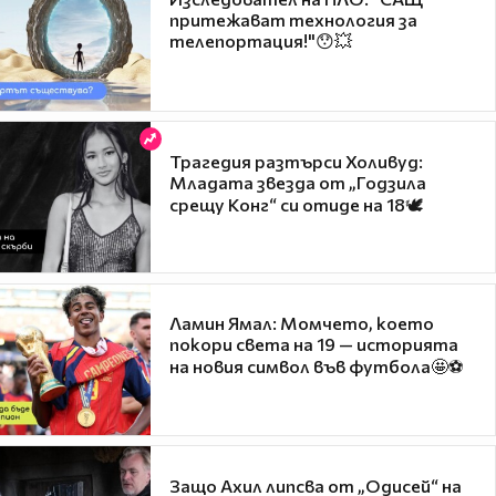
притежават технология за
телепортация!"😯💥
Трагедия разтърси Холивуд:
Младата звезда от „Годзила
срещу Конг“ си отиде на 18🕊️
Ламин Ямал: Момчето, което
покори света на 19 — историята
на новия символ във футбола🤩⚽
Защо Ахил липсва от „Одисей“ на