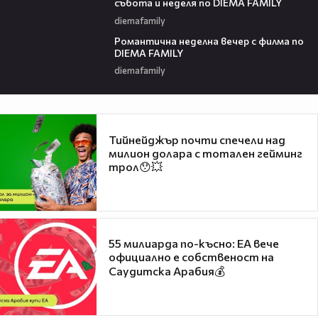
събота и неделя по DIEMA FAMILY
diemafamily
00:21
Романтичнa неделна вечер с филма по
DIEMA FAMILY
diemafamily
Тийнейджър почти спечели над
милион долара с тотален гейминг
трол😯💥
55 милиарда по-късно: EA вече
официално е собственост на
Саудитска Арабия💰