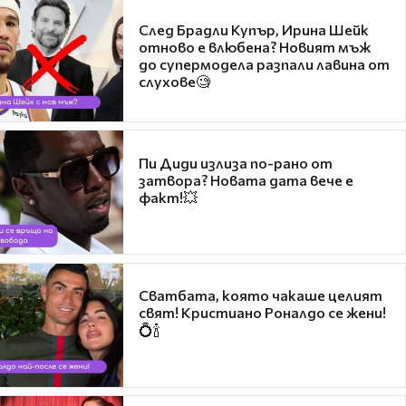
След Брадли Купър, Ирина Шейк
отново е влюбена? Новият мъж
до супермодела разпали лавина от
слухове🧐
Пи Диди излиза по-рано от
затвора? Новата дата вече е
факт!💥
Сватбата, която чакаше целият
свят! Кристиано Роналдо се жени!
💍🍾