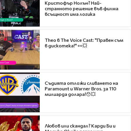
Кристофър Нолън? Най-
странното решение във филма
всъщност има логика
Theo в The Voice Cast: "Правен съм
в дискотека!" 👀💥
Съдията отложи сливането на
Paramount и Warner Bros. за 110
милиарда долара!😯💥
Любов или скандал? Карди Би и