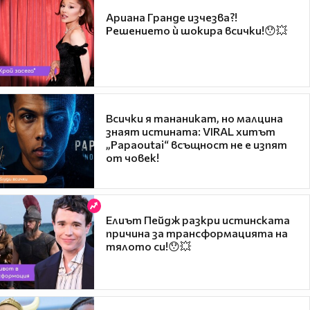
Ариана Гранде изчезва?!
Решението ѝ шокира всички!😯💥
Всички я тананикат, но малцина
знаят истината: VIRAL хитът
„Papaoutai“ всъщност не е изпят
от човек!
Елиът Пейдж разкри истинската
причина за трансформацията на
тялото си!😯💥