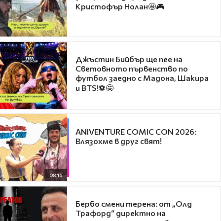
Кристофър Нолан🤩🎮
Джъстин Бийбър ще пее на
Световното първенство по
футбол заедно с Мадона, Шакира
и BTS!⚽🤩
ANIVENTURE COMIC CON 2026:
Влязохме в друг свят!
08:16
Бербо смени терена: от „Олд
Трафорд“ директно на