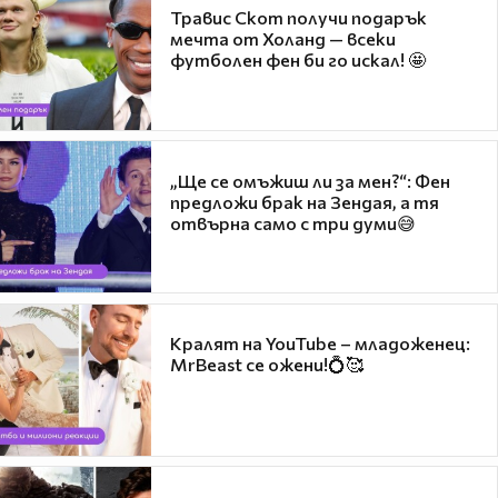
Травис Скот получи подарък
мечта от Холанд — всеки
футболен фен би го искал! 🤩
„Ще се омъжиш ли за мен?“: Фен
предложи брак на Зендая, а тя
отвърна само с три думи😅
Кралят на YouTube – младоженец:
MrBeast се ожени!💍🥰