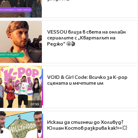
VESSOU влиза в света на онлайн
сериалите с „Кварталът на
Реджо“ 🤩🎬
VOID & Girl Code: Всичко за K-pop
сцената и мечтите им
07:50
Искаш да стигнеш до Холивуд?
Юлиан Костов разкрива как!👀💥