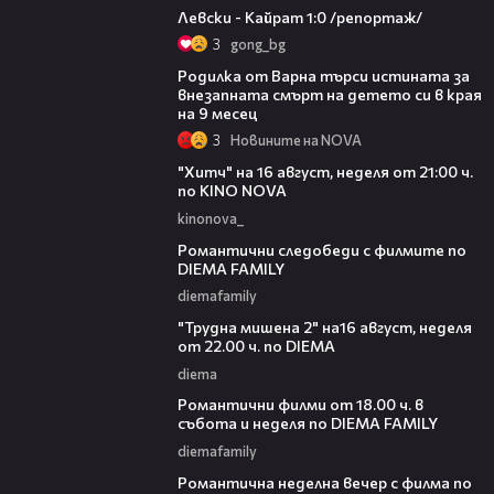
Левски - Кайрат 1:0 /репортаж/
3
gong_bg
03:09
Родилка от Варна търси истината за
внезапната смърт на детето си в края
на 9 месец
3
Новините на NOVA
00:30
"Хитч" на 16 август, неделя от 21:00 ч.
по KINO NOVA
kinonova_
00:31
Романтични следобеди с филмите по
DIEMA FAMILY
diemafamily
00:31
"Трудна мишена 2" на16 август, неделя
от 22.00 ч. по DIEMA
diema
00:36
Романтични филми от 18.00 ч. в
събота и неделя по DIEMA FAMILY
diemafamily
00:21
Романтичнa неделна вечер с филма по