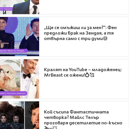
„Ще се омъжиш ли за мен?“: Фен
предложи брак на Зендая, а тя
отвърна само с три думи😅
Кралят на YouTube – младоженец:
MrBeast се ожени!💍🥰
Кой съсипа Фантастичната
четворка? Майлс Телър
проговаря десетилетие по-късно
🎬👀💥