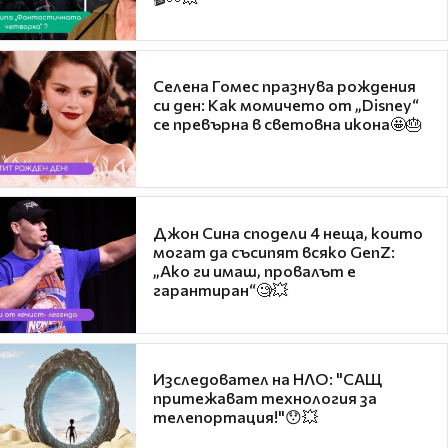
Селена Гомес празнува рождения
си ден: Как момичето от „Disney“
се превърна в световна икона🤩🎂
Джон Сина сподели 4 неща, които
могат да съсипят всяко GenZ:
„Ако ги имаш, провалът е
гарантиран“🧐💥
Изследовател на НЛО: "САЩ
притежават технология за
телепортация!"😯💥