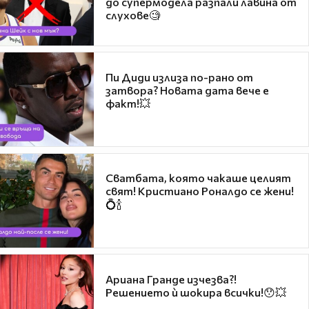
до супермодела разпали лавина от
слухове🧐
Пи Диди излиза по-рано от
затвора? Новата дата вече е
факт!💥
Сватбата, която чакаше целият
свят! Кристиано Роналдо се жени!
💍🍾
Ариана Гранде изчезва?!
Решението ѝ шокира всички!😯💥