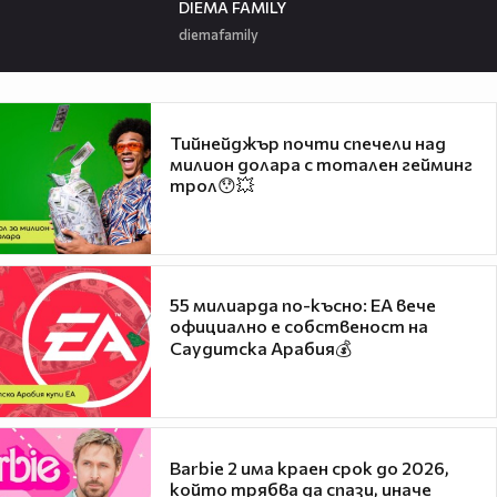
DIEMA FAMILY
diemafamily
Тийнейджър почти спечели над
милион долара с тотален гейминг
трол😯💥
55 милиарда по-късно: EA вече
официално е собственост на
Саудитска Арабия💰
Barbie 2 има краен срок до 2026,
който трябва да спази, иначе