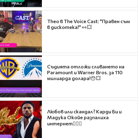
Theo в The Voice Cast: "Правен съм
в дискотека!" 👀💥
Съдията отложи сливането на
Paramount и Warner Bros. за 110
милиарда долара!😯💥
Любов или скандал? Карди Би и
Мадука Окойе разпалиха
интернет❤️‍🔥🔥