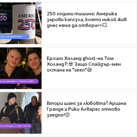
250 години тишина: Америка
зарови капсула, която никой жив
днес няма да отвори👀💥
Ерлинг Холанд ghost-на Том
Холанд?! 💀 Защо Спайдър-мен
остана на "seen"😅
Втори шанс за любовта? Ариана
Гранде и Рики Алварес отново
заедно!😍