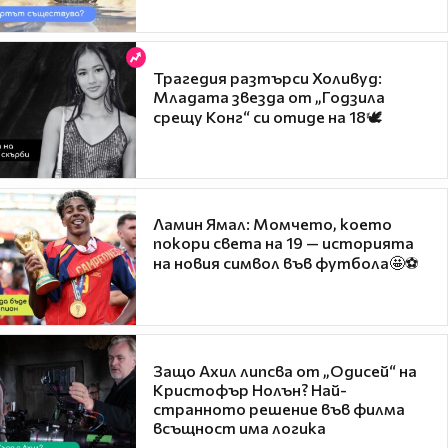
Трагедия разтърси Холивуд:
Младата звезда от „Годзила
срещу Конг“ си отиде на 18🕊️
Ламин Ямал: Момчето, което
покори света на 19 — историята
на новия символ във футбола🤩⚽
Защо Ахил липсва от „Одисей“ на
Кристофър Нолън? Най-
странното решение във филма
всъщност има логика