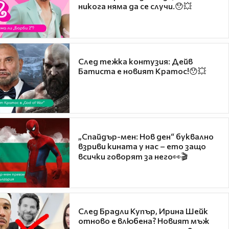
никога няма да се случи.😯💥
След тежка контузия: Дейв
Батиста е новият Кратос!😯💥
„Спайдър-мен: Нов ден“ буквално
взриви кината у нас – ето защо
всички говорят за него👀🎬
След Брадли Купър, Ирина Шейк
отново е влюбена? Новият мъж