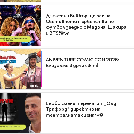
Джъстин Бийбър ще пее на
Световното първенство по
футбол заедно с Мадона, Шакира
и BTS!⚽🤩
ANIVENTURE COMIC CON 2026:
Влязохме в друг свят!
08:16
Бербо смени терена: от „Олд
Трафорд“ директно на
театралната сцена👀⚽