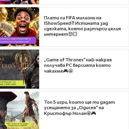
Плати ли FIFA милиони на
IShowSpeed?! Истината зад
сделката, която разтърси целия
интернет🤑💥
„Game of Thrones“ най-накрая
получава PC версията която
чакахме🎮🤩
Топ 5 игри, които ще ти дадат
усещането за „Одисея“ на
Кристофър Нолан🤩🎮