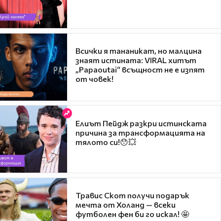
Всички я тананикат, но малцина
знаят истината: VIRAL хитът
„Papaoutai“ всъщност не е изпят
от човек!
Елиът Пейдж разкри истинската
причина за трансформацията на
тялото си!😯💥
Травис Скот получи подарък
мечта от Холанд — всеки
футболен фен би го искал! 🤩