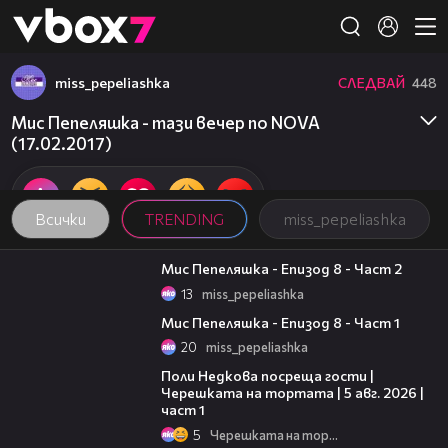
Member of
👾
miss_pepeliashka
СЛЕДВАЙ
448
Мис Пепеляшка - тази вечер по NOVA
(17.02.2017)
Всички
TRENDING
miss_pepeliashka
23:57
Мис Пепеляшка - Епизод 8 - Част 2
13
miss_pepeliashka
21:16
Мис Пепеляшка - Епизод 8 - Част 1
20
miss_pepeliashka
19:25
Поли Недкова посреща гости |
Черешката на тортата | 5 авг. 2026 |
част 1
5
Черешката на тортата
05:57