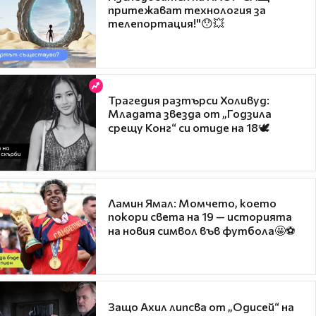
притежават технология за
телепортация!"😯💥
Трагедия разтърси Холивуд:
Младата звезда от „Годзила
срещу Конг“ си отиде на 18🕊️
Ламин Ямал: Момчето, което
покори света на 19 — историята
на новия символ във футбола🤩⚽
Защо Ахил липсва от „Одисей“ на