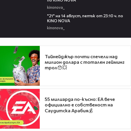
kinonova_
00:29
"21" на 14 август, петък от 23:10 ч. по
KINO NOVA
kinonova_
Тийнейджър почти спечели над
милион долара с тотален гейминг
трол😯💥
55 милиарда по-късно: EA вече
официално е собственост на
Саудитска Арабия💰