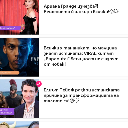
Ариана Гранде изчезва?!
Решението ѝ шокира всички!😯💥
Всички я тананикат, но малцина
знаят истината: VIRAL хитът
„Papaoutai“ всъщност не е изпят
от човек!
Елиът Пейдж разкри истинската
причина за трансформацията на
тялото си!😯💥