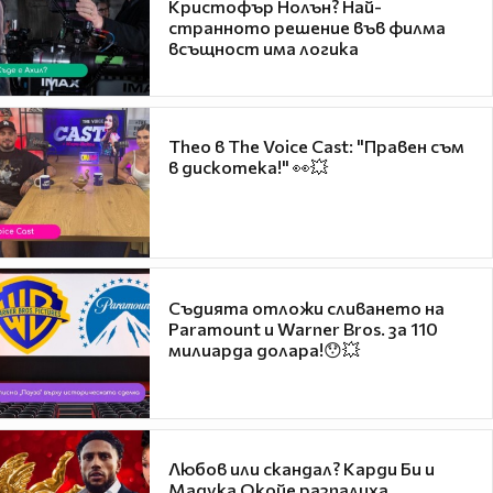
Кристофър Нолън? Най-
странното решение във филма
всъщност има логика
Theo в The Voice Cast: "Правен съм
в дискотека!" 👀💥
Съдията отложи сливането на
Paramount и Warner Bros. за 110
милиарда долара!😯💥
Любов или скандал? Карди Би и
Мадука Окойе разпалиха