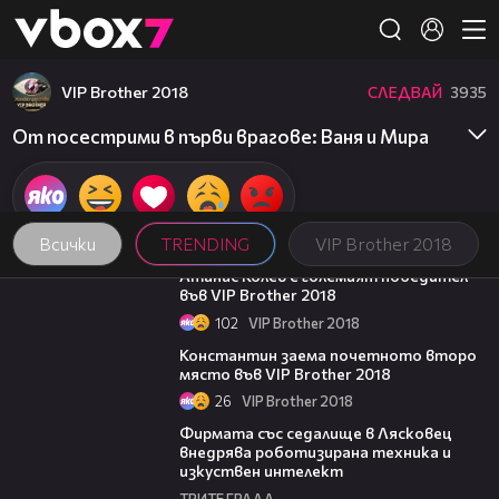
Member of
👾
VIP Brother 2018
СЛЕДВАЙ
3935
От посестрими в първи врагове: Ваня и Мира
Всички
TRENDING
VIP Brother 2018
06:03
Атанас Колев е големият победител
във VIP Brother 2018
102
VIP Brother 2018
07:57
Константин заема почетното второ
място във VIP Brother 2018
26
VIP Brother 2018
00:06
Фирмата със седалище в Лясковец
внедрява роботизирана техника и
изкуствен интелект
ТРИТЕ ГРАДА