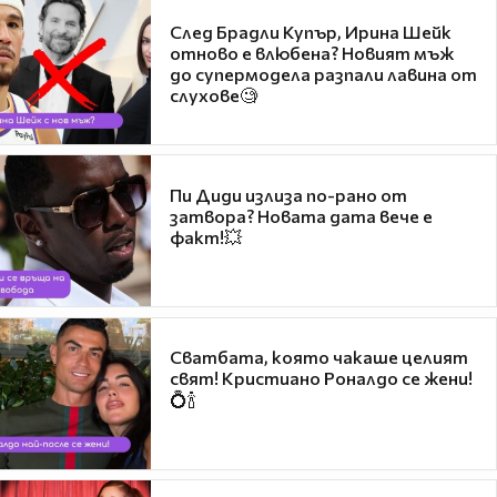
След Брадли Купър, Ирина Шейк
отново е влюбена? Новият мъж
до супермодела разпали лавина от
слухове🧐
Пи Диди излиза по-рано от
затвора? Новата дата вече е
факт!💥
Сватбата, която чакаше целият
свят! Кристиано Роналдо се жени!
💍🍾