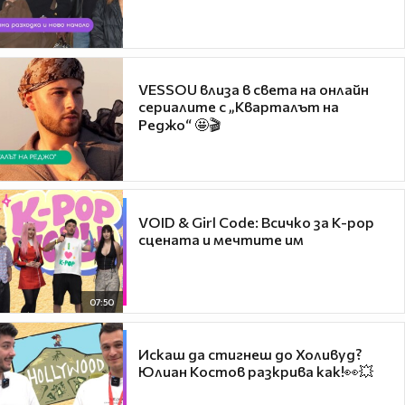
VESSOU влиза в света на онлайн
сериалите с „Кварталът на
Реджо“ 🤩🎬
VOID & Girl Code: Всичко за K-pop
сцената и мечтите им
07:50
Искаш да стигнеш до Холивуд?
Юлиан Костов разкрива как!👀💥