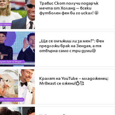
Травис Скот получи подарък
мечта от Холанд — всеки
футболен фен би го искал! 🤩
„Ще се омъжиш ли за мен?“: Фен
предложи брак на Зендая, а тя
отвърна само с три думи😅
Кралят на YouTube – младоженец:
MrBeast се ожени!💍🥰