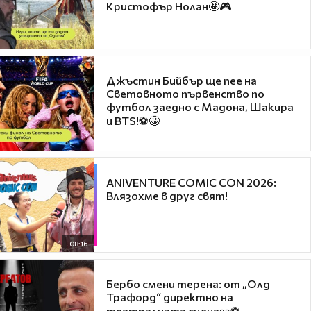
Кристофър Нолан🤩🎮
Джъстин Бийбър ще пее на
Световното първенство по
футбол заедно с Мадона, Шакира
и BTS!⚽🤩
ANIVENTURE COMIC CON 2026:
Влязохме в друг свят!
08:16
Бербо смени терена: от „Олд
Трафорд“ директно на
театралната сцена👀⚽