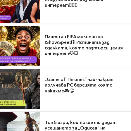
интернет❤️‍🔥🔥
Плати ли FIFA милиони на
IShowSpeed?! Истината зад
сделката, която разтърси целия
интернет🤑💥
„Game of Thrones“ най-накрая
получава PC версията която
чакахме🎮🤩
Топ 5 игри, които ще ти дадат
усещането за „Одисея“ на