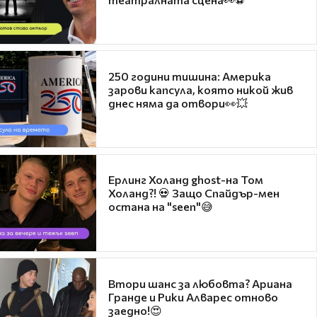
250 години тишина: Америка
зарови капсула, която никой жив
днес няма да отвори👀💥
Ерлинг Холанд ghost-на Том
Холанд?! 💀 Защо Спайдър-мен
остана на "seen"😅
Втори шанс за любовта? Ариана
Гранде и Рики Алварес отново
заедно!😍