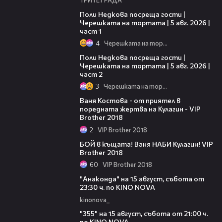
19:25
Поли Недкова посреща гости |
Черешката на тортата | 5 авг. 2026 |
част 1
4
Черешката на тортата
13:03
Поли Недкова посреща гости |
Черешката на тортата | 5 авг. 2026 |
част 2
3
Черешката на тортата
05:29
Ваня Костова - от приятел в
поредната жертва на Кулагин - VIP
Brother 2018
2
VIP Brother 2018
06:44
БОЙ в къщата! Ваня НАБИ Кулагин! VIP
Brother 2018
60
VIP Brother 2018
00:30
"Анаконда" на 15 август, събота от
23:30 ч. по KINO NOVA
kinonova_
00:31
"355" на 15 август, събота от 21:00 ч.
по KINO NOVA