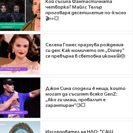
Кой съсипа Фантастичната
четворка? Майлс Телър
проговаря десетилетие по-късно
🎬👀💥
Селена Гомес празнува рождения
си ден: Как момичето от „Disney“
се превърна в световна икона🤩🎂
Джон Сина сподели 4 неща, които
могат да съсипят всяко GenZ:
„Ако ги имаш, провалът е
гарантиран“🧐💥
Изследовател на НЛО: "САЩ