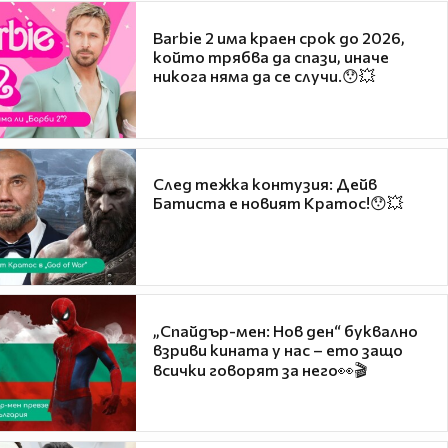
Barbie 2 има краен срок до 2026,
който трябва да спази, иначе
никога няма да се случи.😯💥
След тежка контузия: Дейв
Батиста е новият Кратос!😯💥
„Спайдър-мен: Нов ден“ буквално
взриви кината у нас – ето защо
всички говорят за него👀🎬