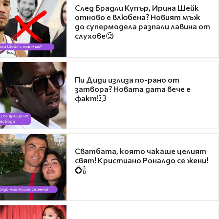
След Брадли Купър, Ирина Шейк
отново е влюбена? Новият мъж
до супермодела разпали лавина от
слухове🧐
Пи Диди излиза по-рано от
затвора? Новата дата вече е
факт!💥
Сватбата, която чакаше целият
свят! Кристиано Роналдо се жени!
💍🍾