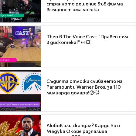
странното решение във филма
всъщност има логика
Theo в The Voice Cast: "Правен съм
в дискотека!" 👀💥
Съдията отложи сливането на
Paramount и Warner Bros. за 110
милиарда долара!😯💥
Любов или скандал? Карди Би и
Мадука Окойе разпалиха