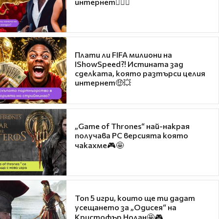
интернет❤️‍🔥🔥
Плати ли FIFA милиони на
IShowSpeed?! Истината зад
сделката, която разтърси целия
интернет🤑💥
„Game of Thrones“ най-накрая
получава PC версията която
чакахме🎮🤩
Топ 5 игри, които ще ти дадат
усещането за „Одисея“ на
Кристофър Нолан🤩🎮