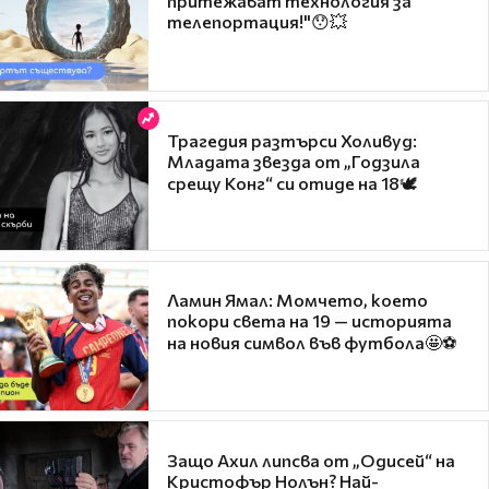
притежават технология за
телепортация!"😯💥
Трагедия разтърси Холивуд:
Младата звезда от „Годзила
срещу Конг“ си отиде на 18🕊️
Ламин Ямал: Момчето, което
покори света на 19 — историята
на новия символ във футбола🤩⚽
Защо Ахил липсва от „Одисей“ на
Кристофър Нолън? Най-