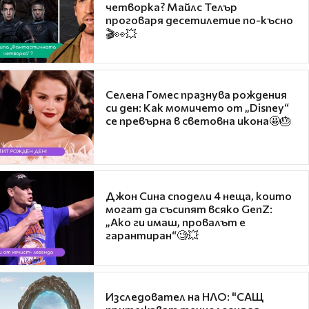
четворка? Майлс Телър
проговаря десетилетие по-късно
🎬👀💥
Селена Гомес празнува рождения
си ден: Как момичето от „Disney“
се превърна в световна икона🤩🎂
Джон Сина сподели 4 неща, които
могат да съсипят всяко GenZ:
„Ако ги имаш, провалът е
гарантиран“🧐💥
Изследовател на НЛО: "САЩ