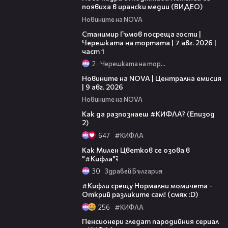
появиха в ирански медии (ВИДЕО)
Новините на NOVA
16:22
Станимир Гъмов посреща гости |
Черешката на тортата | 7 авг. 2026 |
част 1
2
Черешката на тортата
28:37
Новините на NOVA | Централна емисия
| 9 авг. 2026
Новините на NOVA
05:27
Как да разпознаеш #КИФЛА? (Епизод
2)
647
#КИФЛА
08:23
Как Милен Цветков се озова в
"#Кифла"?
30
Здравей България
03:26
#Кифли срещу Нормални момичета -
Открий разликите сам! (смях :D)
256
#КИФЛА
03:19
Пенсионери гледат пародийния сериал