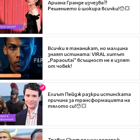
Ариана Гранде изчезва?!
Решението ѝ шокира всички!😯💥
Всички я тананикат, но малцина
знаят истината: VIRAL хитът
„Papaoutai“ всъщност не е изпят
от човек!
Елиът Пейдж разкри истинската
причина за трансформацията на
тялото си!😯💥
Травис Скот получи подарък