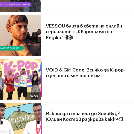
VESSOU влиза в света на онлайн
сериалите с „Кварталът на
Реджо“ 🤩🎬
VOID & Girl Code: Всичко за K-pop
сцената и мечтите им
07:50
Искаш да стигнеш до Холивуд?
Юлиан Костов разкрива как!👀💥