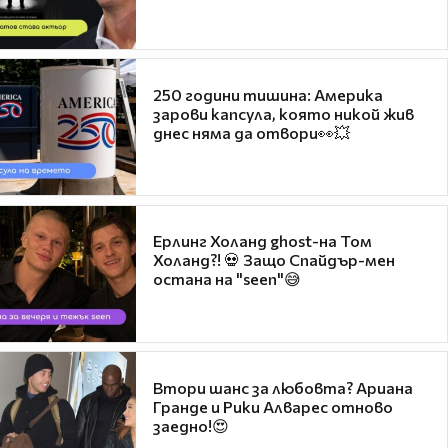
250 години тишина: Америка
зарови капсула, която никой жив
днес няма да отвори👀💥
Ерлинг Холанд ghost-на Том
Холанд?! 💀 Защо Спайдър-мен
остана на "seen"😅
Втори шанс за любовта? Ариана
Гранде и Рики Алварес отново
заедно!😍