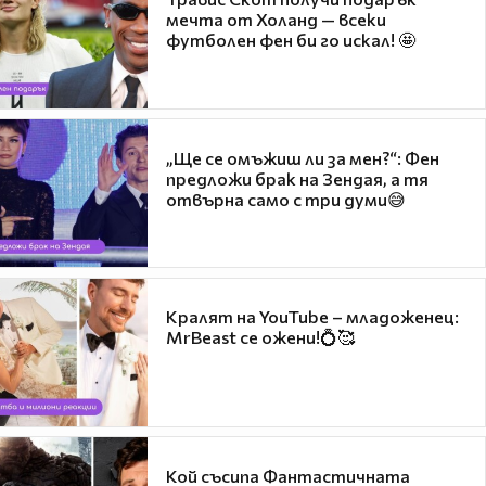
мечта от Холанд — всеки
футболен фен би го искал! 🤩
„Ще се омъжиш ли за мен?“: Фен
предложи брак на Зендая, а тя
отвърна само с три думи😅
Кралят на YouTube – младоженец:
MrBeast се ожени!💍🥰
Кой съсипа Фантастичната