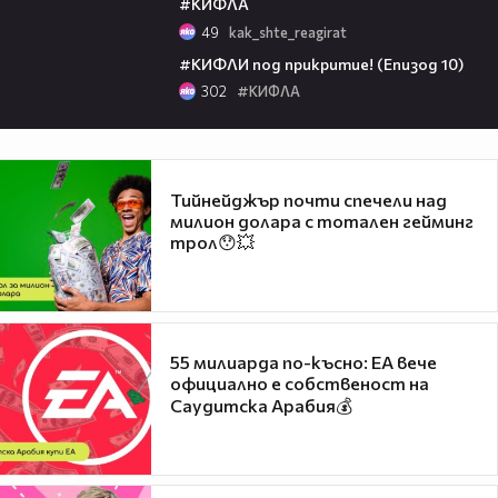
#КИФЛА
49
kak_shte_reagirat
05:45
#КИФЛИ под прикритие! (Епизод 10)
302
#КИФЛА
Тийнейджър почти спечели над
милион долара с тотален гейминг
трол😯💥
55 милиарда по-късно: EA вече
официално е собственост на
Саудитска Арабия💰