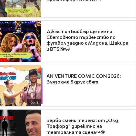
Джъстин Бийбър ще пее на
Световното първенство по
футбол заедно с Мадона, Шакира
и BTS!⚽🤩
ANIVENTURE COMIC CON 2026:
Влязохме в друг свят!
08:16
Бербо смени терена: от „Олд
Трафорд“ директно на
театралната сцена👀⚽