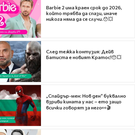
Barbie 2 има краен срок до 2026,
който трябва да спази, иначе
никога няма да се случи.😯💥
След тежка контузия: Дейв
Батиста е новият Кратос!😯💥
„Спайдър-мен: Нов ден“ буквално
взриви кината у нас – ето защо
всички говорят за него👀🎬