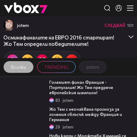
Member of
👾
jotem
СЛЕДВАЙ
101
Осминафиналите на ЕВРО 2016 стартират!
Жо Тем определи победителите!
Всички
TRENDING
jotem
01:21
Големият финал Франция -
Португалия! Жо Тем предрече
европейския шампион!
83
jotem
01:01
Жо Тем с неочаквана прогноза за
големия сблъсък между Франция и
Германия
29
jotem
00:14
Нови кадри с Моджтаба Хаменей се