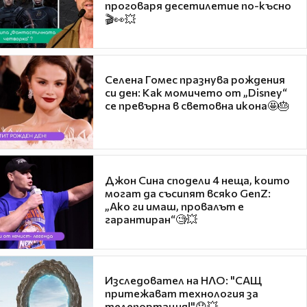
проговаря десетилетие по-късно
🎬👀💥
Селена Гомес празнува рождения
си ден: Как момичето от „Disney“
се превърна в световна икона🤩🎂
Джон Сина сподели 4 неща, които
могат да съсипят всяко GenZ:
„Ако ги имаш, провалът е
гарантиран“🧐💥
Изследовател на НЛО: "САЩ
притежават технология за
телепортация!"😯💥