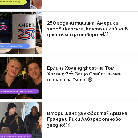
250 години тишина: Америка
зарови капсула, която никой жив
днес няма да отвори👀💥
Ерлинг Холанд ghost-на Том
Холанд?! 💀 Защо Спайдър-мен
остана на "seen"😅
Втори шанс за любовта? Ариана
Гранде и Рики Алварес отново
заедно!😍