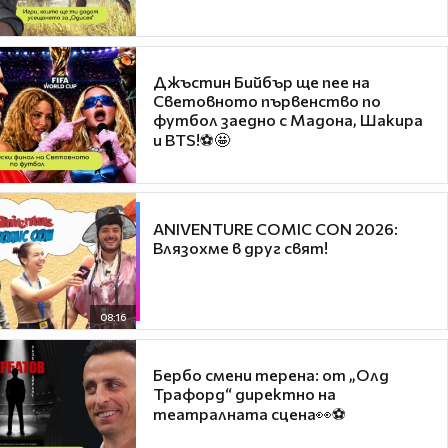
Джъстин Бийбър ще пее на
Световното първенство по
футбол заедно с Мадона, Шакира
и BTS!⚽🤩
ANIVENTURE COMIC CON 2026:
Влязохме в друг свят!
08:16
Бербо смени терена: от „Олд
Трафорд“ директно на
театралната сцена👀⚽