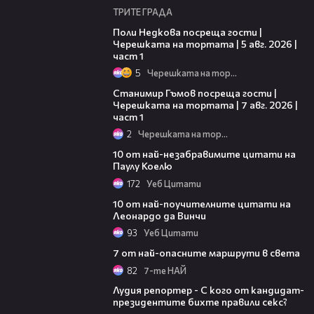
ТРИТЕ ГРАДА
19:25
Поли Недкова посреща гости |
Черешката на тортата | 5 авг. 2026 |
част 1
5
Черешката на тортата
16:22
Станимир Гъмов посреща гости |
Черешката на тортата | 7 авг. 2026 |
част 1
2
Черешката на тортата
01:53
10 от най-незабравимите цитати на
Паулу Коелю
172
Уеб Цитати
01:53
10 от най-поучителните цитати на
Леонардо да Винчи
93
Уеб Цитати
07:19
7 от най-опасните маршрути в света
82
7-те НАЙ
08:42
Лудия репортер - С кого от кандидат-
президентите бихте правили секс?