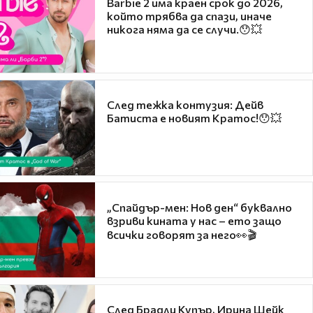
Barbie 2 има краен срок до 2026,
който трябва да спази, иначе
никога няма да се случи.😯💥
След тежка контузия: Дейв
Батиста е новият Кратос!😯💥
„Спайдър-мен: Нов ден“ буквално
взриви кината у нас – ето защо
всички говорят за него👀🎬
След Брадли Купър, Ирина Шейк