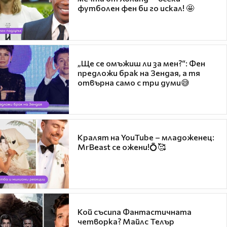
футболен фен би го искал! 🤩
„Ще се омъжиш ли за мен?“: Фен
предложи брак на Зендая, а тя
отвърна само с три думи😅
Кралят на YouTube – младоженец:
MrBeast се ожени!💍🥰
Кой съсипа Фантастичната
четворка? Майлс Телър