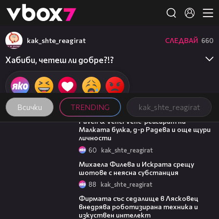
Member of
👾
kak_shte_reagirat
СЛЕДВАЙ
660
Хабиби, четеш ли добре?!?
Всички
TRENDING
kak_shte_reagirat
03:07
Pavell & Venci Venc' реагират на
Малката булка, д-р Радева и още щури
личности
60
kak_shte_reagirat
05:47
Михаела Филева и Искрата срещу
шотове с неясна субстанция
88
kak_shte_reagirat
00:06
Фирмата със седалище в Лясковец
внедрява роботизирана техника и
изкуствен интелект