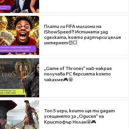
Плати ли FIFA милиони на
IShowSpeed?! Истината зад
сделката, която разтърси целия
интернет🤑💥
„Game of Thrones“ най-накрая
получава PC версията която
чакахме🎮🤩
Топ 5 игри, които ще ти дадат
усещането за „Одисея“ на
Кристофър Нолан🤩🎮