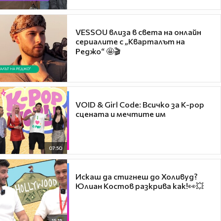
VESSOU влиза в света на онлайн
сериалите с „Кварталът на
Реджо“ 🤩🎬
VOID & Girl Code: Всичко за K-pop
сцената и мечтите им
07:50
Искаш да стигнеш до Холивуд?
Юлиан Костов разкрива как!👀💥
15:15