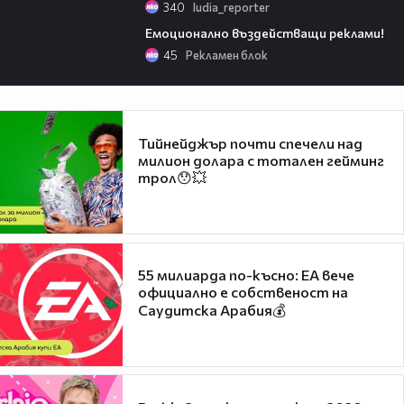
340
ludia_reporter
05:06
Емоционално въздействащи реклами!
45
Рекламен блок
Тийнейджър почти спечели над
милион долара с тотален гейминг
трол😯💥
55 милиарда по-късно: EA вече
официално е собственост на
Саудитска Арабия💰