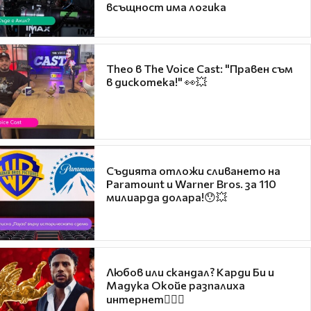
всъщност има логика
Theo в The Voice Cast: "Правен съм
в дискотека!" 👀💥
Съдията отложи сливането на
Paramount и Warner Bros. за 110
милиарда долара!😯💥
Любов или скандал? Карди Би и
Мадука Окойе разпалиха
интернет❤️‍🔥🔥