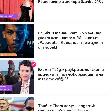
Решението ѝ шокира всички!😯💥
Всички я тананикат, но малцина
знаят истината: VIRAL хитът
„Papaoutai“ всъщност не е изпят
от човек!
Елиът Пейдж разкри истинската
причина за трансформацията на
тялото си!😯💥
Травис Скот получи подарък
мечта от Холанд — всеки