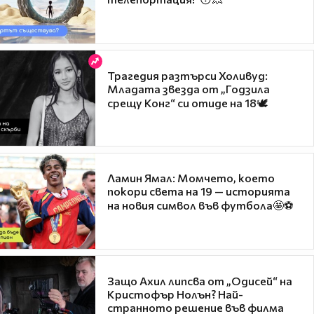
Трагедия разтърси Холивуд:
Младата звезда от „Годзила
срещу Конг“ си отиде на 18🕊️
Ламин Ямал: Момчето, което
покори света на 19 — историята
на новия символ във футбола🤩⚽
Защо Ахил липсва от „Одисей“ на
Кристофър Нолън? Най-
странното решение във филма