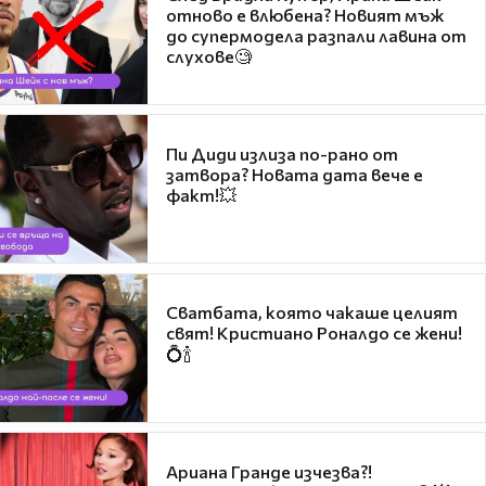
отново е влюбена? Новият мъж
до супермодела разпали лавина от
слухове🧐
Пи Диди излиза по-рано от
затвора? Новата дата вече е
факт!💥
Сватбата, която чакаше целият
свят! Кристиано Роналдо се жени!
💍🍾
Ариана Гранде изчезва?!