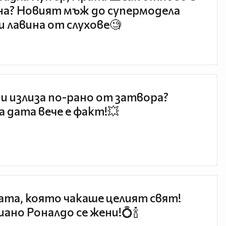
а? Новият мъж до супермодела
и лавина от слухове🧐
и излиза по-рано от затвора?
 дата вече е факт!💥
та, която чакаше целият свят!
ано Роналдо се жени!💍🍾