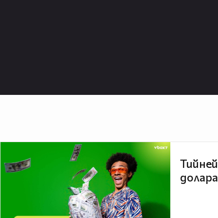
Тийней
долара