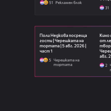
51
Рекламен блок
31
19:25
Поли Недкова посреща
Кино
гости | Черешката на
от ле
тортата | 5 авг. 2026 |
творц
част 1
Чере
авг. 
5
Черешката на
тортата
2