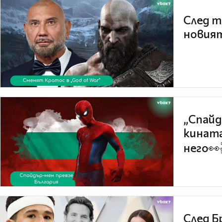
След т
новият
„Спайд
кината
него👀
След Б