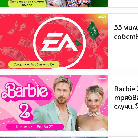
55 мил
собств
Barbie
трябва
случи.