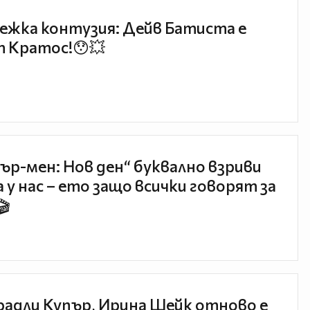
ежка контузия: Дейв Батиста е
 Кратос!😯💥
ър-мен: Нов ден“ буквално взриви
 у нас – ето защо всички говорят за
🎬
радли Купър, Ирина Шейк отново е