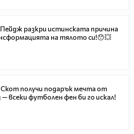
Пейдж разкри истинската причина
нсформацията на тялото си!😯💥
 Скот получи подарък мечта от
 — всеки футболен фен би го искал!