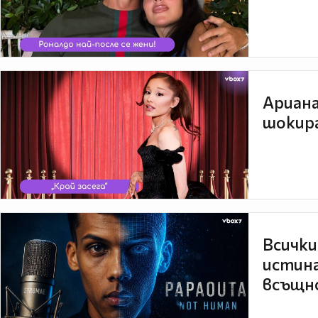
Ариана
шокира
Всички
истина
всъщно