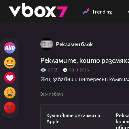
Member of
👾
Trending
Рекламен блок
Рекламите, които разсмях
9 565
03.11.2016
Яки, забавни и интересни компил
Абонирай се за канала ТУК:
http:/
Виж повече
02:48
Култовите реклами на
Рекл
Apple
коит
общ