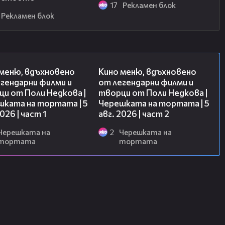
17
Рекламен блок
Рекламен блок
15:39
15:31
 меню, вдъхновено
Кино меню, вдъхновено
гендарни филми и
от легендарни филми и
и от Поли Недкова |
творци от Поли Недкова |
шката на тортата | 5
Черешката на тортата | 5
2026 | част 1
авг. 2026 | част 2
Черешката на
2
Черешката на
тортата
тортата