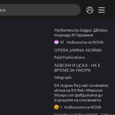
00:28
Любителски кадри: Двойно
торнадо в Германия
41
Новините на NOVA
00:30
OPERA_VARNA-NORMA
Paid Publications
31:36
ЛЕВСКИ И ЦСКА - НЕ Е
ВРЕМЕ ЗА УМОРА
telegraph
00:38
64 години без най-голямата
икона на XX век: Мерилин
Монро от фабриката до
кориците на списанията
1
Новините на NOVA
43:34
“И СЛЪНЦЕТО ИЗГРЯ…”! Миро