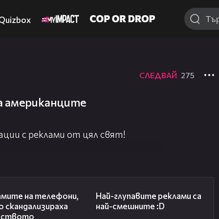
Quizbox
СЛЕДВАЙ
275
а американците
ации с реклами от цял свят!
/vbox7.com/user:reklamen_blok?sbs=1
03:47
02:19
амите на телефони,
Най-глупавите реклами са
о скандализираха
най-смешните :D
еството