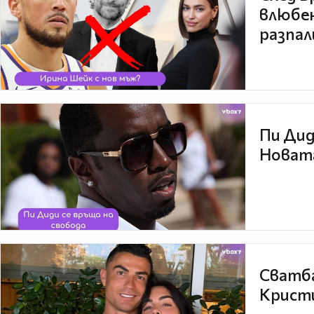
влюбен
разпал
Пи Дид
Новата
Сватба
Кристи