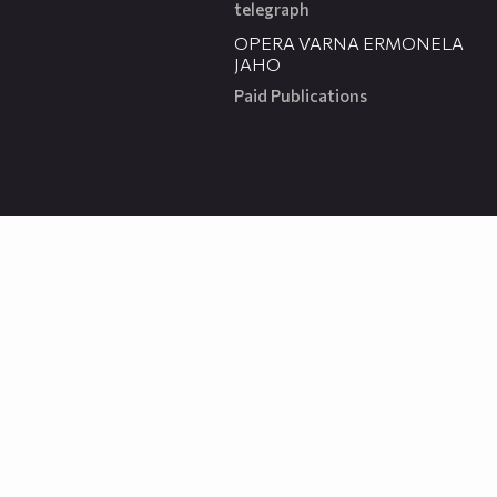
telegraph
00:31
OPERA VARNA ERMONELA
JAHO
Paid Publications