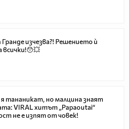
 Гранде изчезва?! Решението ѝ
 всички!😯💥
 я тананикат, но малцина знаят
та: VIRAL хитът „Papaoutai“
ст не е изпят от човек!