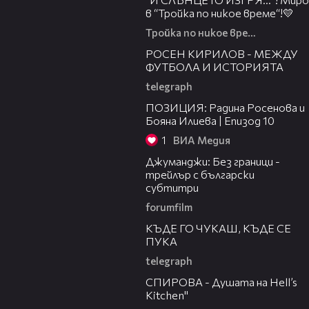
в “Тройка по никое време“!💛
Тройка по никое време
50:51
РОСЕН КИРИЛОВ - МЕЖДУ
ФУТБОЛА И ИСТОРИЯТА
telegraph
40:24
ПОЗИЦИЯ: Радина Росенова и
Бояна Илиева | Епизод 10
1
ВИА Медия
03:00
Джуманджи: Без граници -
трейлър с български
субтитри
forumfilm
49:33
КЪДЕ ГО ЧУКАШ, КЪДЕ СЕ
ПУКА
telegraph
34:17
СПИРОВА - Душата на Hell’s
Kitchen"