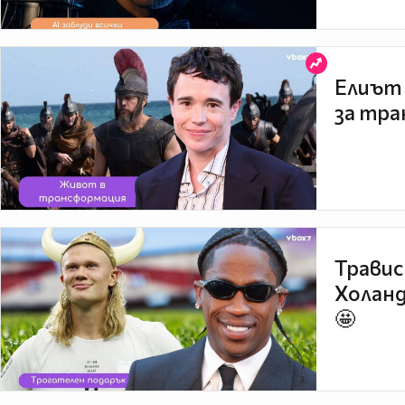
Елиът 
за тра
Травис
Холанд
🤩