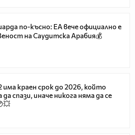
иарда по-късно: EA вече официално е
еност на Саудитска Арабия💰
 2 има краен срок до 2026, който
 да спази, иначе никога няма да се
😯💥