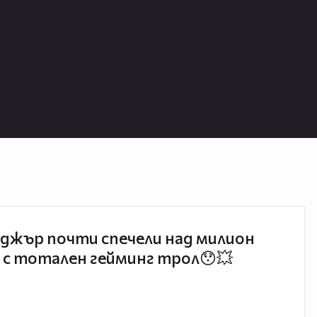
джър почти спечели над милион
 с тотален гейминг трол😯💥