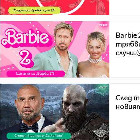
Barbie
трябва
случи.
След т
новият