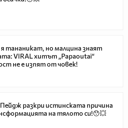
 я тананикат, но малцина знаят
та: VIRAL хитът „Papaoutai“
ст не е изпят от човек!
Пейдж разкри истинската причина
нсформацията на тялото си!😯💥