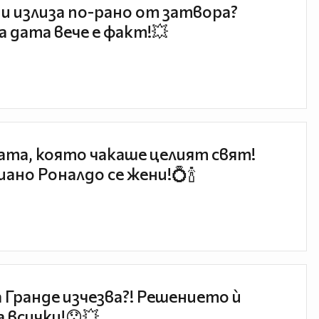
и излиза по-рано от затвора?
 дата вече е факт!💥
та, която чакаше целият свят!
ано Роналдо се жени!💍🍾
 Гранде изчезва?! Решението ѝ
 всички!😯💥