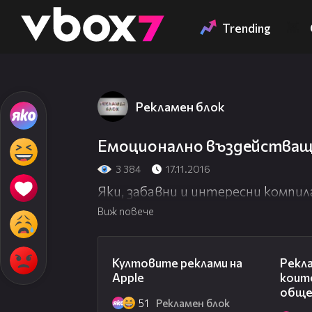
Member of
👾
Trending
Рекламен блок
Емоционално въздействащ
3 384
17.11.2016
Яки, забавни и интересни компила
Виж повече
02:48
Култовите реклами на
Рекл
Apple
коит
общ
51
Рекламен блок