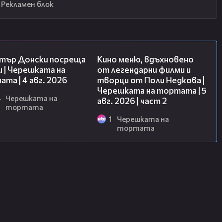
Рекламен блок
17:43
15:31
тър Донски посреща
Кино меню, вдъхновено
 | Черешката на
от легендарни филми и
та | 4 авг. 2026
творци от Поли Недкова |
Черешката на тортата | 5
4
Черешката на
авг. 2026 | част 2
тортата
1
Черешката на
тортата