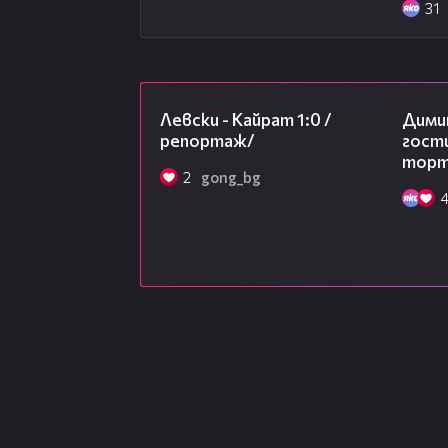
31
05:57
Левски - Кайрат 1:0 /
Дими
репортаж/
гости
торта
2
gong_bg