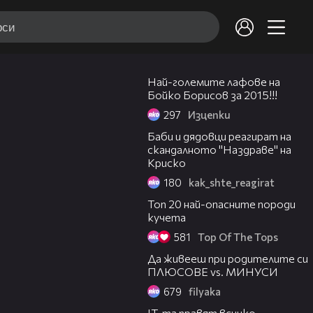
03:16
Най-големите лафове на
Бойко Борисов за 2015!!!
297
Изцепки
03:51
Баби и дядовци реагират на
скандалното "Наздраве" на
Криско
180
kak_shte_reagirat
07:00
Топ 20 най-опасните породи
кучета
581
Top Of The Tops
03:26
Да живееш при родителите си
ПЛЮСОВЕ vs. МИНУСИ
679
filyaka
02:51
IT-тa правят всичко