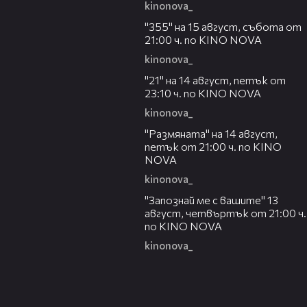
kinonova_
00:31
"355" на 15 август, събота от
21:00 ч. по KINO NOVA
kinonova_
00:29
"21" на 14 август, петък от
23:10 ч. по KINO NOVA
kinonova_
00:29
"Размянaта" на 14 август,
петък от 21:00 ч. по KINO
NOVA
kinonova_
00:23
"Запознай ме с вашите" 13
август, четвъртък от 21:00 ч.
по KINO NOVA
kinonova_