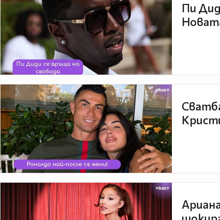
Пи Дид
Новата
Сватба
Кристи
Ариана
шокира