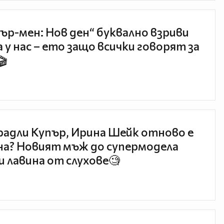
ър-мен: Нов ден“ буквално взриви
 у нас – ето защо всички говорят за
🎬
радли Купър, Ирина Шейк отново е
а? Новият мъж до супермодела
и лавина от слухове🧐