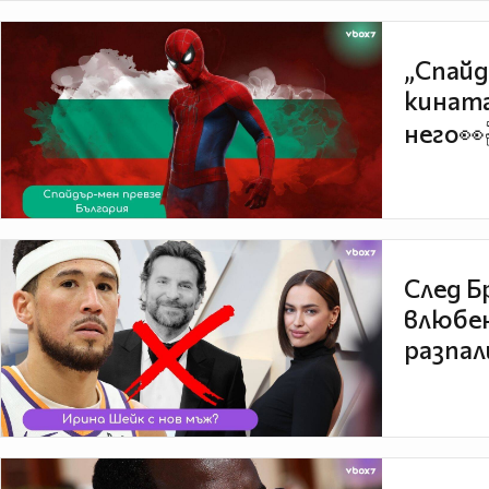
„Спайд
кината
него👀
След Б
влюбен
разпал