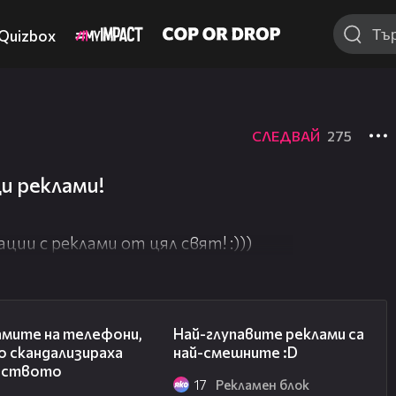
Quizbox
СЛЕДВАЙ
275
и реклами!
ции с реклами от цял свят! :)))
03:47
02:19
амите на телефони,
Най-глупавите реклами са
о скандализираха
най-смешните :D
еството
17
Рекламен блок