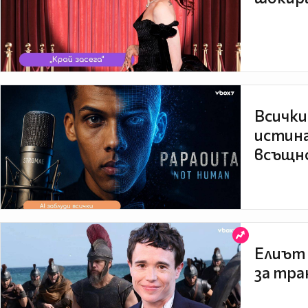
Всички
истина
всъщно
Елиът 
за тра