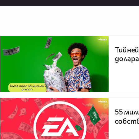
Тийней
долара
55 мил
собств