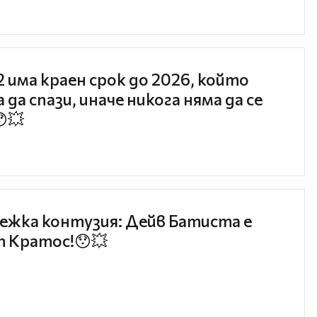
 2 има краен срок до 2026, който
 да спази, иначе никога няма да се
😯💥
ежка контузия: Дейв Батиста е
 Кратос!😯💥