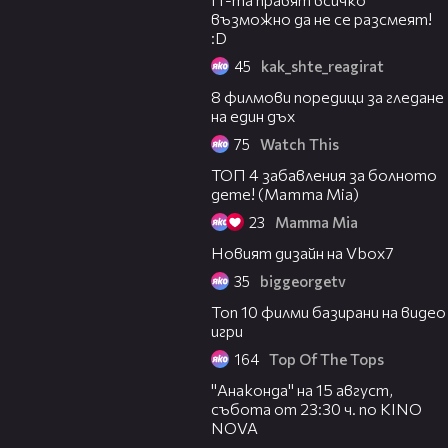
възможно да не се разсмеят!
:D
45
kak_shte_reagirat
03:09
8 филмови поредици за гледане
на един дъх
75
Watch This
08:30
ТОП 4 забавления за болното
дете! (Mamma Mia)
23
Mamma Mia
07:01
Новият дизайн на Vbox7
35
biggeorgetv
03:47
Топ 10 филми базирани на видео
игри
164
Top Of The Tops
00:30
"Анаконда" на 15 август,
събота от 23:30 ч. по KINO
NOVA