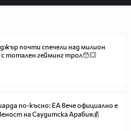
джър почти спечели над милион
 с тотален гейминг трол😯💥
иарда по-късно: EA вече официално е
еност на Саудитска Арабия💰