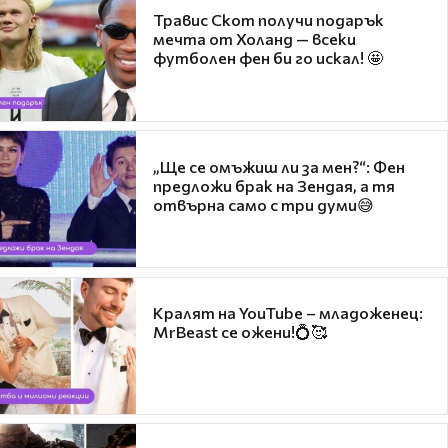
Травис Скот получи подарък
мечта от Холанд — всеки
футболен фен би го искал! 🤩
„Ще се омъжиш ли за мен?“: Фен
предложи брак на Зендая, а тя
отвърна само с три думи😅
Кралят на YouTube – младоженец:
MrBeast се ожени!💍🥰