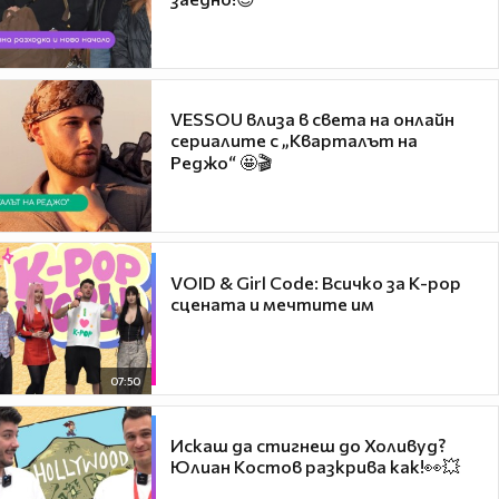
VESSOU влиза в света на онлайн
сериалите с „Кварталът на
Реджо“ 🤩🎬
VOID & Girl Code: Всичко за K-pop
сцената и мечтите им
07:50
Искаш да стигнеш до Холивуд?
Юлиан Костов разкрива как!👀💥