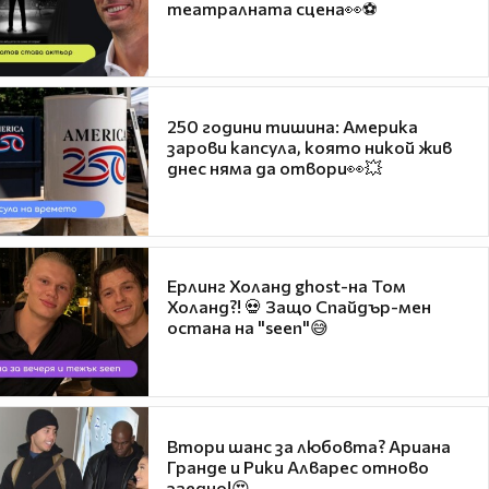
театралната сцена👀⚽
250 години тишина: Америка
зарови капсула, която никой жив
днес няма да отвори👀💥
Ерлинг Холанд ghost-на Том
Холанд?! 💀 Защо Спайдър-мен
остана на "seen"😅
Втори шанс за любовта? Ариана
Гранде и Рики Алварес отново
заедно!😍