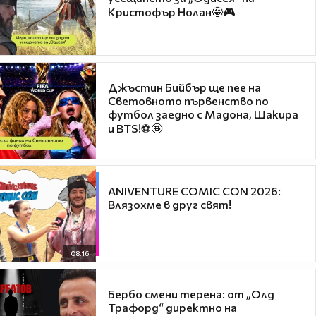
Кристофър Нолан🤩🎮
Джъстин Бийбър ще пее на
Световното първенство по
футбол заедно с Мадона, Шакира
и BTS!⚽🤩
ANIVENTURE COMIC CON 2026:
Влязохме в друг свят!
08:16
Бербо смени терена: от „Олд
Трафорд“ директно на