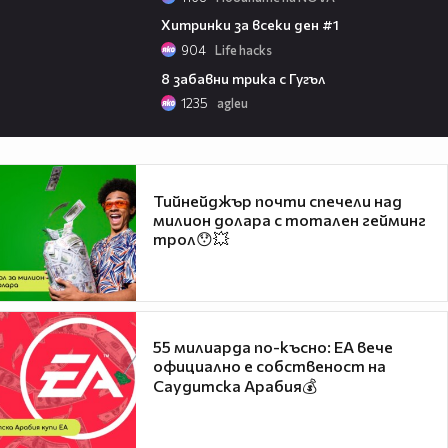
01:06
Хитринки за всеки ден #1
904
Life hacks
03:21
8 забавни трика с Гугъл
1235
agleu
Тийнейджър почти спечели над
милион долара с тотален гейминг
трол😯💥
55 милиарда по-късно: EA вече
официално е собственост на
Саудитска Арабия💰