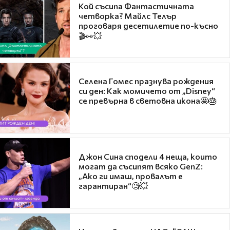
Кой съсипа Фантастичната
четворка? Майлс Телър
проговаря десетилетие по-късно
🎬👀💥
Селена Гомес празнува рождения
си ден: Как момичето от „Disney“
се превърна в световна икона🤩🎂
Джон Сина сподели 4 неща, които
могат да съсипят всяко GenZ:
„Ако ги имаш, провалът е
гарантиран“🧐💥