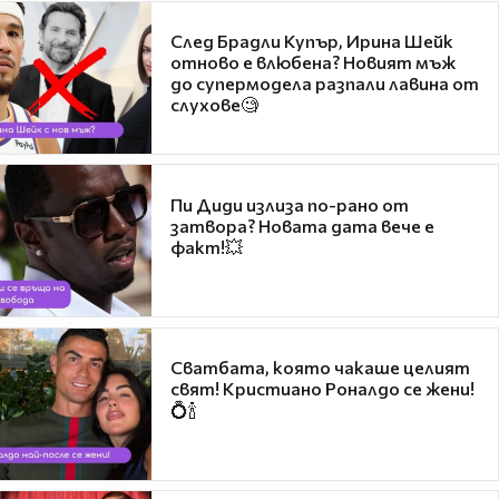
След Брадли Купър, Ирина Шейк
отново е влюбена? Новият мъж
до супермодела разпали лавина от
слухове🧐
Пи Диди излиза по-рано от
затвора? Новата дата вече е
факт!💥
Сватбата, която чакаше целият
свят! Кристиано Роналдо се жени!
💍🍾