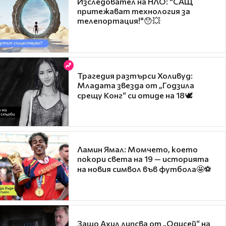
Изследовател на НЛО: "САЩ
притежават технология за
телепортация!"😯💥
Трагедия разтърси Холивуд:
Младата звезда от „Годзила
срещу Конг“ си отиде на 18🕊️
Ламин Ямал: Момчето, което
покори света на 19 — историята
на новия символ във футбола🤩⚽
Защо Ахил липсва от „Одисей“ на