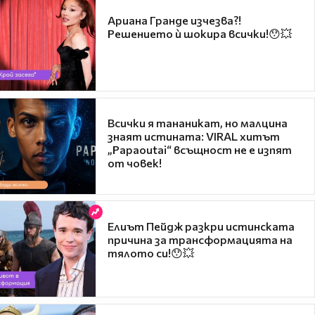
Ариана Гранде изчезва?!
Решението ѝ шокира всички!😯💥
Всички я тананикат, но малцина
знаят истината: VIRAL хитът
„Papaoutai“ всъщност не е изпят
от човек!
Елиът Пейдж разкри истинската
причина за трансформацията на
тялото си!😯💥