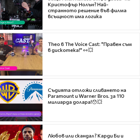
Кристофър Нолън? Най-
странното решение във филма
всъщност има логика
Theo в The Voice Cast: "Правен съм
в дискотека!" 👀💥
Съдията отложи сливането на
Paramount и Warner Bros. за 110
милиарда долара!😯💥
Любов или скандал? Карди Би и