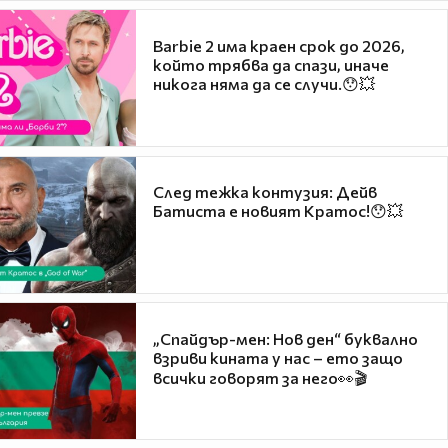
Barbie 2 има краен срок до 2026,
който трябва да спази, иначе
никога няма да се случи.😯💥
След тежка контузия: Дейв
Батиста е новият Кратос!😯💥
„Спайдър-мен: Нов ден“ буквално
взриви кината у нас – ето защо
всички говорят за него👀🎬