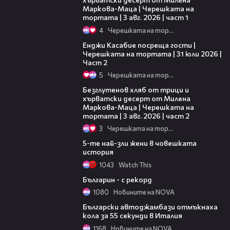
Маркова-Маца | Черешката на
тортата | 3 авг. 2026 | част 1
4
Черешката на тортата
16:45
Енджи Касабие посреща гости |
Черешката на тортата | 31 юли 2026 |
Част 2
5
Черешката на тортата
15:35
Безглутенов хляб от трици и
хърватски десерт от Милена
Маркова-Маца | Черешката на
тортата | 3 авг. 2026 | част 2
3
Черешката на тортата
02:52
5-те най-зли жени в човешката
история
1043
Watch This
02:22
Българин - с рекорд
1080
Новините на NOVA
01:02
Български автоджамбази отмъкнаха
кола за 55 секунди в Италия
1168
Новините на NOVA