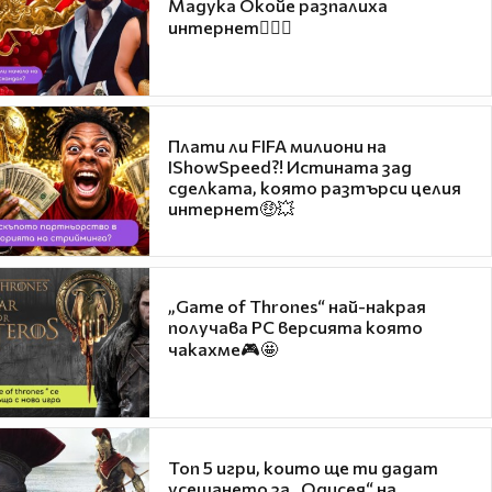
Мадука Окойе разпалиха
интернет❤️‍🔥🔥
Плати ли FIFA милиони на
IShowSpeed?! Истината зад
сделката, която разтърси целия
интернет🤑💥
„Game of Thrones“ най-накрая
получава PC версията която
чакахме🎮🤩
Топ 5 игри, които ще ти дадат
усещането за „Одисея“ на