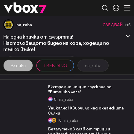
Member of
👾
na_raba
СЛЕДВАЙ
116
На една крачка от смъртта!
Настръхващото видео на хора, ходещи по
тънко въже!
Всички
TRENDING
na_raba
04:21
Екстремно нощно спускане по
"Витошко лале"
8
na_raba
02:16
Уникално! Хвърчило над океанските
вълни
16
na_raba
16:02
Безглутенов хляб от трици и
хърватски десерт от Милена