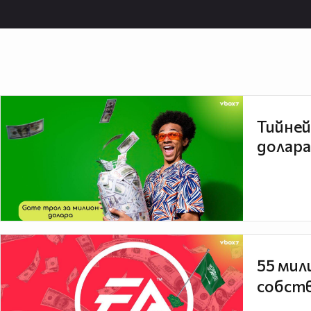
Тийней
долара
55 мил
собств