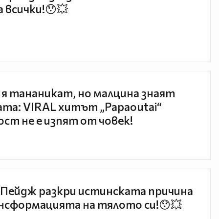
 всички!😯💥
 я тананикат, но малцина знаят
та: VIRAL хитът „Papaoutai“
ст не е изпят от човек!
Пейдж разкри истинската причина
нсформацията на тялото си!😯💥