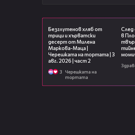
15:35
Безглутенов хляб от
След
трици и хърватски
в Пло
десерт от Милена
твърд
Маркова-Маца |
тийне
Черешката на тортата | 3
моми
авг. 2026 | част 2
Здрав
3
Черешката на
тортата