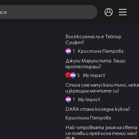
00:30
Бисексуална ли е Тейлър
Суифт?
1
Кристина Петрова
02:57
Джули Марули пита: Защо
протестираш?
5
My Impact
Стига сме напускали тихо, нека
изкрещим мечтите си!
1
My Impact
DARA стана коледна кукла?
Кристина Петрова
Най-отровната змия на света
се появи и прекъсна тенис мач!
😲🎾