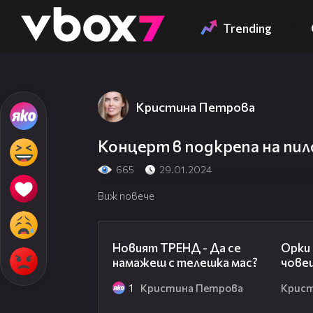
Member of
👾
Trending
Кристина Петрова
Концерт в подкрепа на пил
665
29.01.2024
Виж повече
00:27
Новият ТРЕНД - Да се
Орки
намажеш с телешка мас?
чове
1
Кристина Петрова
Крис