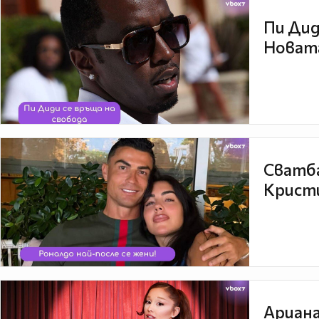
Пи Дид
Новата
Сватба
Кристи
Ариана