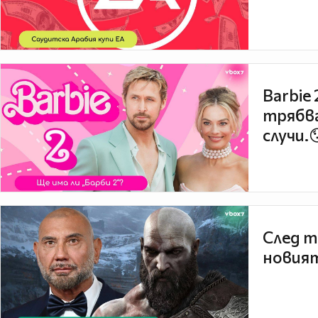
Barbie
трябва
случи.
След т
новият