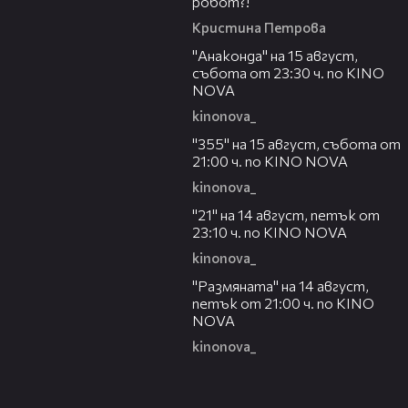
робот?!
Кристина Петрова
00:30
"Анаконда" на 15 август,
събота от 23:30 ч. по KINO
NOVA
kinonova_
00:31
"355" на 15 август, събота от
21:00 ч. по KINO NOVA
kinonova_
00:29
"21" на 14 август, петък от
23:10 ч. по KINO NOVA
kinonova_
00:29
"Размянaта" на 14 август,
петък от 21:00 ч. по KINO
NOVA
kinonova_