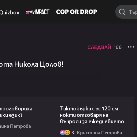
Quizbox
СЛЕДВАЙ
166
ота Никола Цолов!
00:34
00:35
 проговориха
Тиктокърка със 120 см
шки език?
нокти отговаря на
въпроси за ежедневието
тина Петрова
3
Кристина Петрова