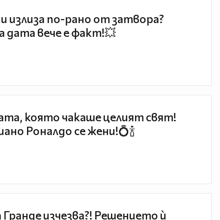
и излиза по-рано от затвора?
 дата вече е факт!💥
та, която чакаше целият свят!
ано Роналдо се жени!💍🍾
 Гранде изчезва?! Решението ѝ