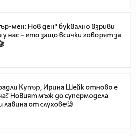
ър-мен: Нов ден“ буквално взриви
 у нас – ето защо всички говорят за
🎬
радли Купър, Ирина Шейк отново е
а? Новият мъж до супермодела
и лавина от слухове🧐