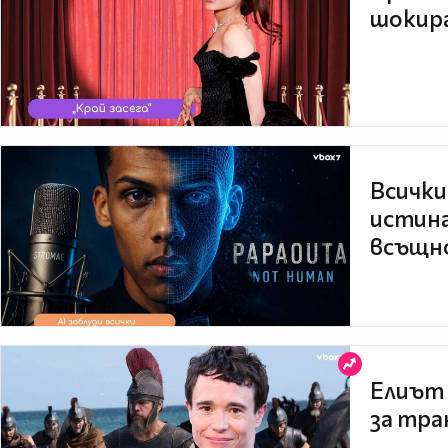
шокира
Всички
истина
всъщно
Елиът 
за тра