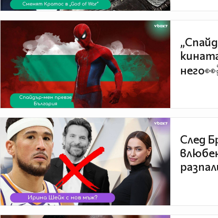
„Спайд
кината
него👀
След Б
влюбен
разпал