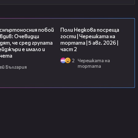
09:32
13:03
 смъртоносния побой
Поли Недкова посреща
вдив: Очевидци
гости | Черешката на
ят, че сред групата
тортата | 5 авг. 2026 |
йджъри е имало и
част 2
чета
2
Черешката на
тортата
ей България