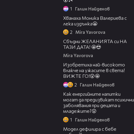
1
Галин Найденов
Хванаха Моника Валериева с
лека издънка😬
2
Mira Yavorova
Сбъдни ЖЕЛАНИЯТА си НА
ТАЗИ ДАТА! 🤩😍
Mira Yavorova
Изобретиха най-високото
влакче на ужасите в света!
ВИЖТЕ ГО!😲🤩
2
Галин Найденов
Как енергийните напитки
могат да предизвикат психични
заболявания при децата и
младежите?😲
1
Галин Найденов
00:25
Модел дефилира с бебе