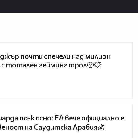
джър почти спечели над милион
 с тотален гейминг трол😯💥
иарда по-късно: EA вече официално е
еност на Саудитска Арабия💰