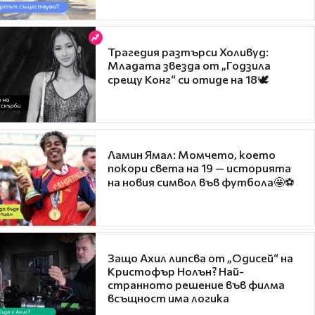
Трагедия разтърси Холивуд:
Младата звезда от „Годзила
срещу Конг“ си отиде на 18🕊️
Ламин Ямал: Момчето, което
покори света на 19 — историята
на новия символ във футбола🤩⚽
Защо Ахил липсва от „Одисей“ на
Кристофър Нолън? Най-
странното решение във филма
всъщност има логика