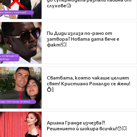
слухове🧐
Пи Диди излиза по-рано от
затвора? Новата дата вече е
факт!💥
Сватбата, която чакаше целият
свят! Кристиано Роналдо се жени!
💍🍾
Ариана Гранде изчезва?!
Решението ѝ шокира всички!😯💥