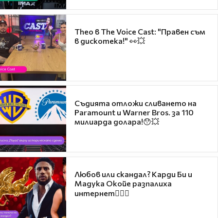
Theo в The Voice Cast: "Правен съм
в дискотека!" 👀💥
Съдията отложи сливането на
Paramount и Warner Bros. за 110
милиарда долара!😯💥
Любов или скандал? Карди Би и
Мадука Окойе разпалиха
интернет❤️‍🔥🔥