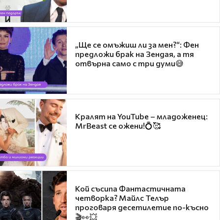
„Ще се омъжиш ли за мен?“: Фен
предложи брак на Зендая, а тя
отвърна само с три думи😅
Кралят на YouTube – младоженец:
MrBeast се ожени!💍🥰
Кой съсипа Фантастичната
четворка? Майлс Телър
проговаря десетилетие по-късно
🎬👀💥