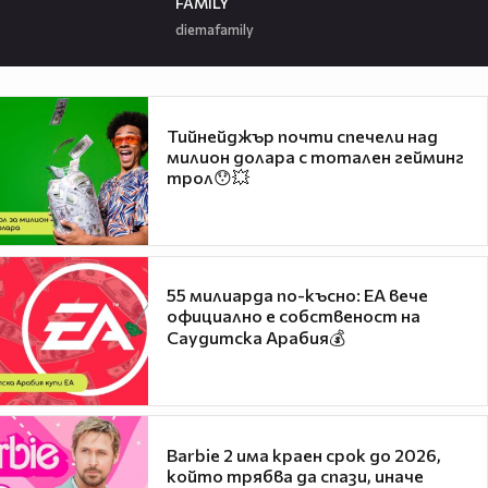
FAMILY
diemafamily
Тийнейджър почти спечели над
милион долара с тотален гейминг
трол😯💥
55 милиарда по-късно: EA вече
официално е собственост на
Саудитска Арабия💰
Barbie 2 има краен срок до 2026,
който трябва да спази, иначе