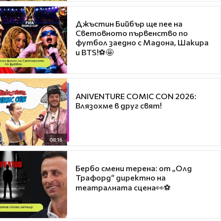
Джъстин Бийбър ще пее на
Световното първенство по
футбол заедно с Мадона, Шакира
и BTS!⚽🤩
ANIVENTURE COMIC CON 2026:
Влязохме в друг свят!
08:16
Бербо смени терена: от „Олд
Трафорд“ директно на
театралната сцена👀⚽