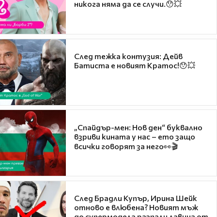
никога няма да се случи.😯💥
След тежка контузия: Дейв
Батиста е новият Кратос!😯💥
„Спайдър-мен: Нов ден“ буквално
взриви кината у нас – ето защо
всички говорят за него👀🎬
След Брадли Купър, Ирина Шейк
отново е влюбена? Новият мъж
до супермодела разпали лавина от