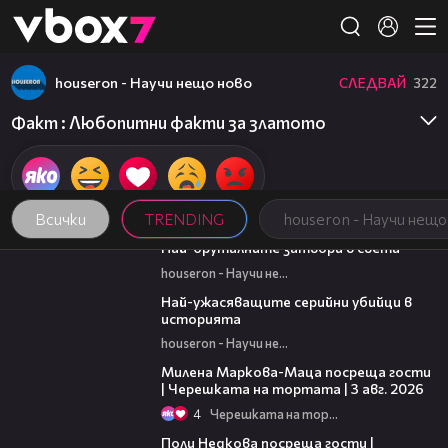
Member of
👾
houseron - Научи нещо ново
СЛЕДВАЙ
322
Факт : Любопитни факти за златото
Всички
TRENDING
houseron - Научи нещо
07:37
Най-бруталните затвори в света
houseron - Научи нещо ново
06:45
Най-ужасяващите серийни убийци в
историята
houseron - Научи нещо ново
20:17
Милена Маркова-Маца посреща гости
| Черешката на тортата | 3 авг. 2026
4
Черешката на тортата
19:25
Поли Недкова посреща гости |