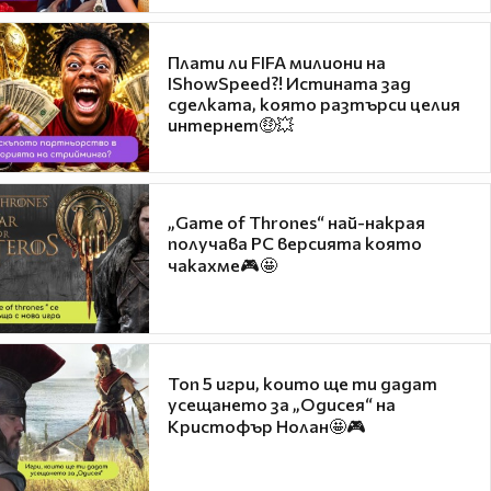
Плати ли FIFA милиони на
IShowSpeed?! Истината зад
сделката, която разтърси целия
интернет🤑💥
„Game of Thrones“ най-накрая
получава PC версията която
чакахме🎮🤩
Топ 5 игри, които ще ти дадат
усещането за „Одисея“ на
Кристофър Нолан🤩🎮