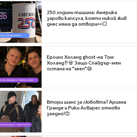
250 години тишина: Америка
зарови капсула, която никой жив
днес няма да отвори👀💥
Ерлинг Холанд ghost-на Том
Холанд?! 💀 Защо Спайдър-мен
остана на "seen"😅
Втори шанс за любовта? Ариана
Гранде и Рики Алварес отново
заедно!😍