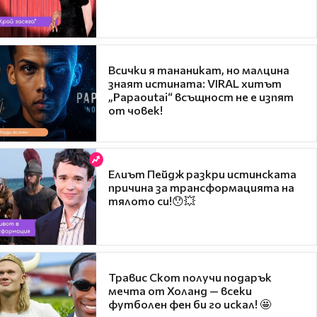
Всички я тананикат, но малцина
знаят истината: VIRAL хитът
„Papaoutai“ всъщност не е изпят
от човек!
Елиът Пейдж разкри истинската
причина за трансформацията на
тялото си!😯💥
Травис Скот получи подарък
мечта от Холанд — всеки
футболен фен би го искал! 🤩