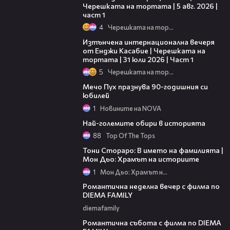
Черешката на тортата | 5 авг. 2026 |
част 1
4
Черешката на тортата
18:07
Изтънчена интернационална вечеря
от Енджи Касабие | Черешката на
тортата | 31 юли 2026 | Част 1
5
Черешката на тортата
02:27
Мечо Пух празнува 90-годишния си
юбилей
1
Новините на NOVA
03:17
Най-големите обири в историята
88
Top Of The Tops
01:17:16
Тони Стораро: В името на фамилията |
Мон Дьо: Храмът на историите
1
Мон Дьо: Храмът на историите
00:20
Романтична неделна вечер с филма по
DIEMA FAMILY
diemafamily
00:21
Романтична събота с филма по DIEMA