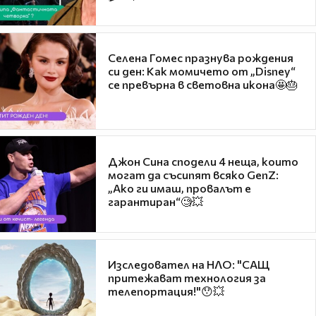
Селена Гомес празнува рождения
си ден: Как момичето от „Disney“
се превърна в световна икона🤩🎂
Джон Сина сподели 4 неща, които
могат да съсипят всяко GenZ:
„Ако ги имаш, провалът е
гарантиран“🧐💥
Изследовател на НЛО: "САЩ
притежават технология за
телепортация!"😯💥