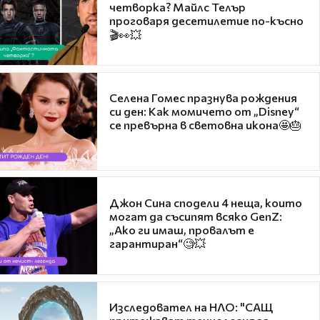
четворка? Майлс Телър
проговаря десетилетие по-късно
🎬👀💥
Селена Гомес празнува рождения
си ден: Как момичето от „Disney“
се превърна в световна икона🤩🎂
Джон Сина сподели 4 неща, които
могат да съсипят всяко GenZ:
„Ако ги имаш, провалът е
гарантиран“🧐💥
Изследовател на НЛО: "САЩ