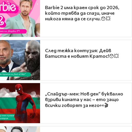
Barbie 2 има краен срок до 2026,
който трябва да спази, иначе
никога няма да се случи.😯💥
След тежка контузия: Дейв
Батиста е новият Кратос!😯💥
„Спайдър-мен: Нов ден“ буквално
взриви кината у нас – ето защо
всички говорят за него👀🎬