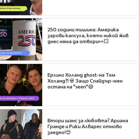
250 години тишина: Америка
зарови капсула, която никой жив
днес няма да отвори👀💥
Ерлинг Холанд ghost-на Том
Холанд?! 💀 Защо Спайдър-мен
остана на "seen"😅
Втори шанс за любовта? Ариана
Гранде и Рики Алварес отново
заедно!😍