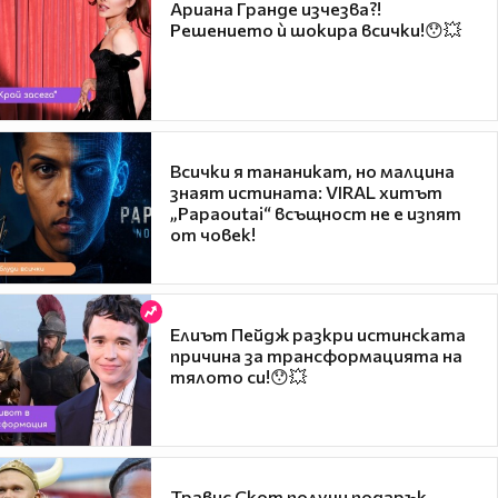
Ариана Гранде изчезва?!
Решението ѝ шокира всички!😯💥
Всички я тананикат, но малцина
знаят истината: VIRAL хитът
„Papaoutai“ всъщност не е изпят
от човек!
Елиът Пейдж разкри истинската
причина за трансформацията на
тялото си!😯💥
Травис Скот получи подарък