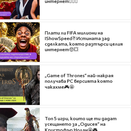
интернет❤️‍🔥🔥
Плати ли FIFA милиони на
IShowSpeed?! Истината зад
сделката, която разтърси целия
интернет🤑💥
„Game of Thrones“ най-накрая
получава PC версията която
чакахме🎮🤩
Топ 5 игри, които ще ти дадат
усещането за „Одисея“ на
Кристофър Нолан🤩🎮