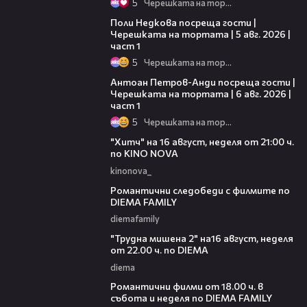
5
Черешката на тортата
19:25
Поли Недкова посреща гости |
Черешката на тортата | 5 авг. 2026 |
част 1
5
Черешката на тортата
19:09
Антоан Петров-Анди посреща гости |
Черешката на тортата | 6 авг. 2026 |
част 1
5
Черешката на тортата
00:30
"Хитч" на 16 август, неделя от 21:00 ч.
по KINO NOVA
kinonova_
00:31
Романтични следобеди с филмите по
DIEMA FAMILY
diemafamily
00:31
"Трудна мишена 2" на16 август, неделя
от 22.00 ч. по DIEMA
diema
00:36
Романтични филми от 18.00 ч. в
събота и неделя по DIEMA FAMILY