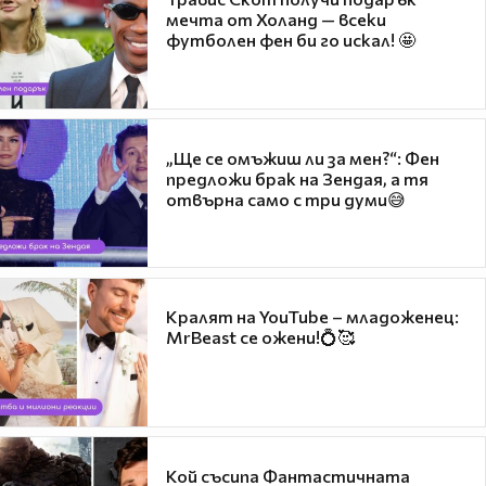
мечта от Холанд — всеки
футболен фен би го искал! 🤩
„Ще се омъжиш ли за мен?“: Фен
предложи брак на Зендая, а тя
отвърна само с три думи😅
Кралят на YouTube – младоженец:
MrBeast се ожени!💍🥰
Кой съсипа Фантастичната