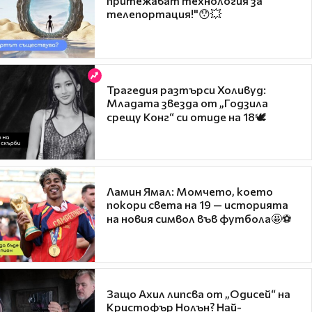
притежават технология за
телепортация!"😯💥
Трагедия разтърси Холивуд:
Младата звезда от „Годзила
срещу Конг“ си отиде на 18🕊️
Ламин Ямал: Момчето, което
покори света на 19 — историята
на новия символ във футбола🤩⚽
Защо Ахил липсва от „Одисей“ на
Кристофър Нолън? Най-