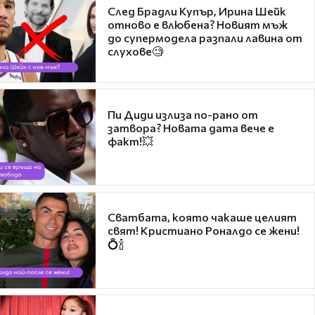
След Брадли Купър, Ирина Шейк
отново е влюбена? Новият мъж
до супермодела разпали лавина от
слухове🧐
Пи Диди излиза по-рано от
затвора? Новата дата вече е
факт!💥
Сватбата, която чакаше целият
свят! Кристиано Роналдо се жени!
💍🍾