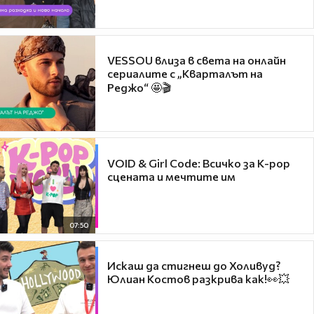
VESSOU влиза в света на онлайн
сериалите с „Кварталът на
Реджо“ 🤩🎬
VOID & Girl Code: Всичко за K-pop
сцената и мечтите им
07:50
Искаш да стигнеш до Холивуд?
Юлиан Костов разкрива как!👀💥