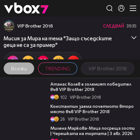
Member of
👾
VIP Brother 2018
СЛЕДВАЙ
3935
Мисия за Мира на тема "Защо съседските
деца не са за пример"
Всички
TRENDING
VIP Brother 2018
06:03
Атанас Колев е големият победител
във VIP Brother 2018
102
VIP Brother 2018
07:57
Константин заема почетното второ
място във VIP Brother 2018
26
VIP Brother 2018
20:17
Милена Маркова-Маца посреща гости
| Черешката на тортата | 3 авг. 2026