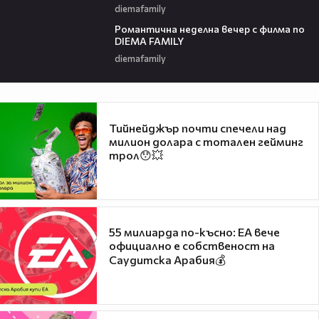
diemafamily
00:21
Романтичнa неделна вечер с филма по
DIEMA FAMILY
diemafamily
Тийнейджър почти спечели над
милион долара с тотален гейминг
трол😯💥
55 милиарда по-късно: EA вече
официално е собственост на
Саудитска Арабия💰