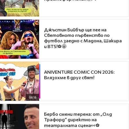
Джъстин Бийбър ще пее на
Световното първенство по
футбол заедно с Мадона, Шакира
и BTS!⚽🤩
ANIVENTURE COMIC CON 2026:
Влязохме в друг свят!
08:16
Бербо смени терена: от „Олд
Трафорд“ директно на
театралната сцена👀⚽