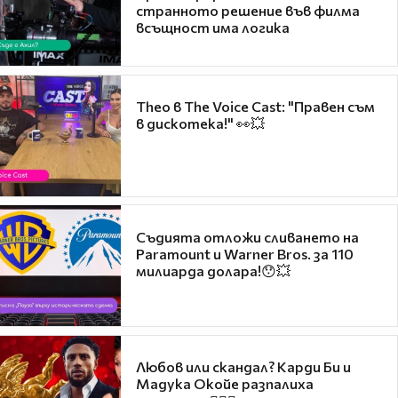
странното решение във филма
всъщност има логика
Theo в The Voice Cast: "Правен съм
в дискотека!" 👀💥
Съдията отложи сливането на
Paramount и Warner Bros. за 110
милиарда долара!😯💥
Любов или скандал? Карди Би и
Мадука Окойе разпалиха