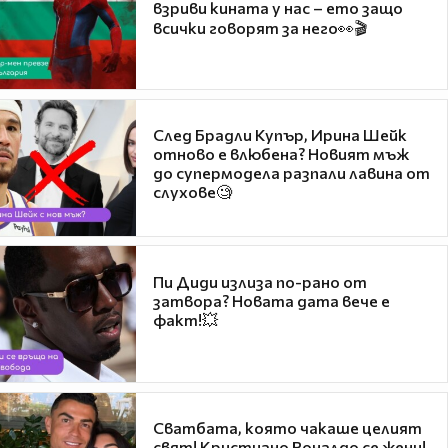
взриви кината у нас – ето защо
всички говорят за него👀🎬
След Брадли Купър, Ирина Шейк
отново е влюбена? Новият мъж
до супермодела разпали лавина от
слухове🧐
Пи Диди излиза по-рано от
затвора? Новата дата вече е
факт!💥
Сватбата, която чакаше целият
свят! Кристиано Роналдо се жени!