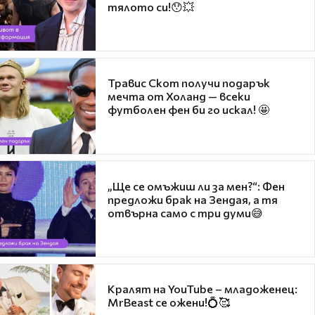
тялото си!😯💥
Травис Скот получи подарък
мечта от Холанд — всеки
футболен фен би го искал! 🤩
„Ще се омъжиш ли за мен?“: Фен
предложи брак на Зендая, а тя
отвърна само с три думи😅
Кралят на YouTube – младоженец:
MrBeast се ожени!💍🥰