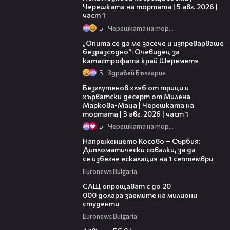
Черешката на тортата | 5 авг. 2026 |
част 1
5
Черешката на тортата
06:38
„Опита се да ме засече и изпреварваше
безразсъдно“: Очевидец за
катастрофата край Шереметя
5
Здравей България
16:02
Безглутенов хляб от трици и
хърватски десерт от Милена
Маркова-Маца | Черешката на
тортата | 3 авг. 2026 | част 1
5
Черешката на тортата
02:32
Напрежението Косово – Сърбия:
Дипломатически совалки, за да
се избегне ескалация на 1 септември
Euronews Bulgaria
01:59
САЩ опрощават с до 20
000 долара заемите на милиони
студенти
Euronews Bulgaria
02:13