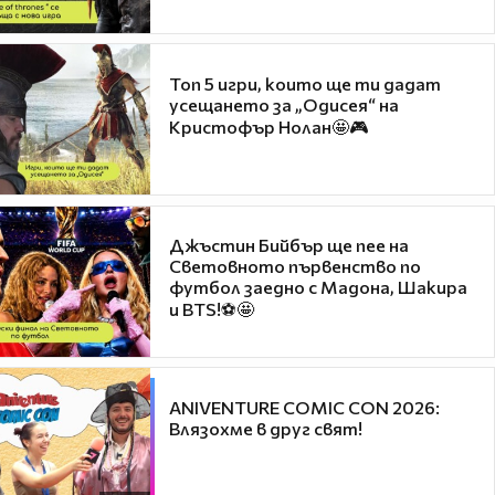
Топ 5 игри, които ще ти дадат
усещането за „Одисея“ на
Кристофър Нолан🤩🎮
Джъстин Бийбър ще пее на
Световното първенство по
футбол заедно с Мадона, Шакира
и BTS!⚽🤩
ANIVENTURE COMIC CON 2026:
Влязохме в друг свят!