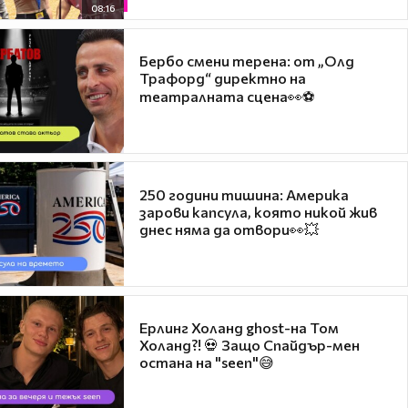
08:16
Бербо смени терена: от „Олд
Трафорд“ директно на
театралната сцена👀⚽
250 години тишина: Америка
зарови капсула, която никой жив
днес няма да отвори👀💥
Ерлинг Холанд ghost-на Том
Холанд?! 💀 Защо Спайдър-мен
остана на "seen"😅