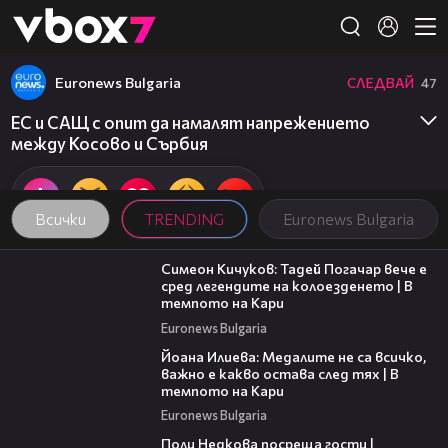
Member of
👾
Euronews Bulgaria
СЛЕДВАЙ
47
ЕС и САЩ с опит да намалят напрежението
между Косово и Сърбия
Всички
TRENDING
Euronews Bulgaria
11:23
Симеон Кичуков: Тадей Погачар вече е
сред легендите на колоезденето | В
темпото на Кари
Euronews Bulgaria
14:33
Йоана Илиева: Медалите не са всичко,
важно е какво остава след тях | В
темпото на Кари
Euronews Bulgaria
19:25
Поли Недкова посреща гости |