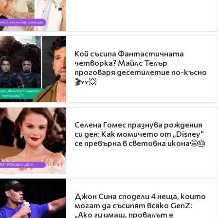
Кой съсипа Фантастичната
четворка? Майлс Телър
проговаря десетилетие по-късно
🎬👀💥
Селена Гомес празнува рождения
си ден: Как момичето от „Disney“
се превърна в световна икона🤩🎂
Джон Сина сподели 4 неща, които
могат да съсипят всяко GenZ:
„Ако ги имаш, провалът е