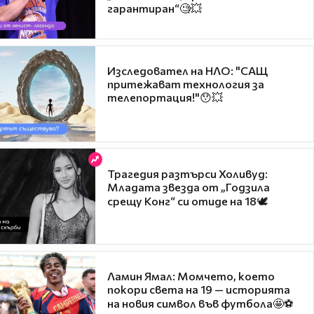
гарантиран“🧐💥
Изследовател на НЛО: "САЩ
притежават технология за
телепортация!"😯💥
Трагедия разтърси Холивуд:
Младата звезда от „Годзила
срещу Конг“ си отиде на 18🕊️
Ламин Ямал: Момчето, което
покори света на 19 — историята
на новия символ във футбола🤩⚽