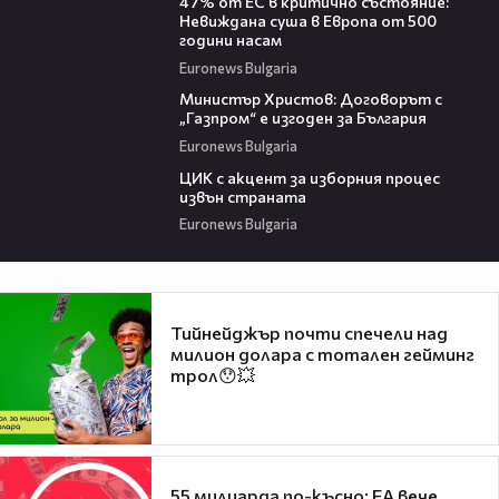
47% от ЕС в критично състояние:
Невиждана суша в Европа от 500
години насам
Euronews Bulgaria
03:09
Министър Христов: Договорът с
„Газпром“ е изгоден за България
Euronews Bulgaria
01:22
ЦИК с акцент за изборния процес
извън страната
Euronews Bulgaria
Тийнейджър почти спечели над
милион долара с тотален гейминг
трол😯💥
55 милиарда по-късно: EA вече