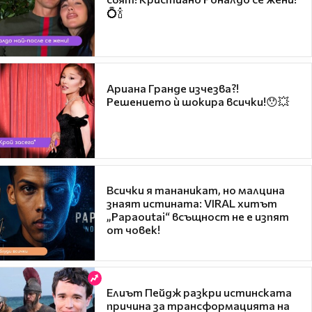
💍🍾
Ариана Гранде изчезва?!
Решението ѝ шокира всички!😯💥
Всички я тананикат, но малцина
знаят истината: VIRAL хитът
„Papaoutai“ всъщност не е изпят
от човек!
Елиът Пейдж разкри истинската
причина за трансформацията на