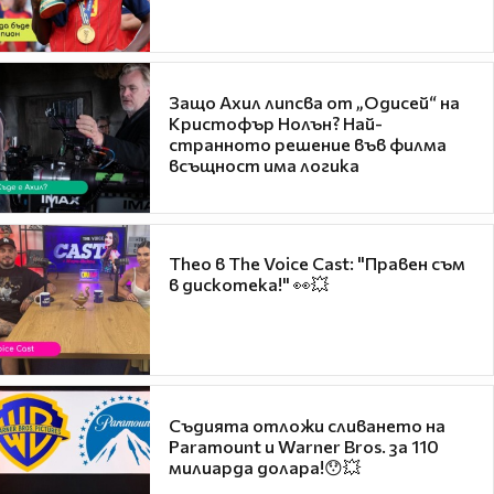
Защо Ахил липсва от „Одисей“ на
Кристофър Нолън? Най-
странното решение във филма
всъщност има логика
Theo в The Voice Cast: "Правен съм
в дискотека!" 👀💥
Съдията отложи сливането на
Paramount и Warner Bros. за 110
милиарда долара!😯💥