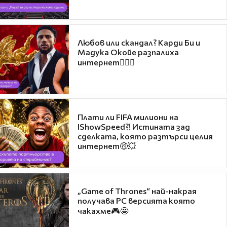
Любов или скандал? Карди Би и
Мадука Окойе разпалиха
интернет❤️‍🔥🔥
Плати ли FIFA милиони на
IShowSpeed?! Истината зад
сделката, която разтърси целия
интернет🤑💥
„Game of Thrones“ най-накрая
получава PC версията която
чакахме🎮🤩