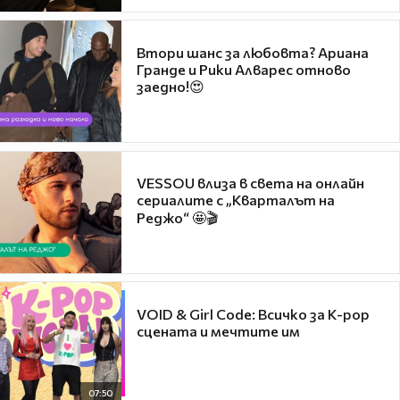
Втори шанс за любовта? Ариана
Гранде и Рики Алварес отново
заедно!😍
VESSOU влиза в света на онлайн
сериалите с „Кварталът на
Реджо“ 🤩🎬
VOID & Girl Code: Всичко за K-pop
сцената и мечтите им
07:50