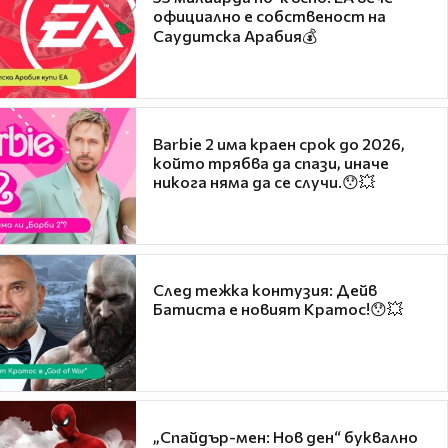
официално е собственост на
Саудитска Арабия💰
Barbie 2 има краен срок до 2026,
който трябва да спази, иначе
никога няма да се случи.😯💥
След тежка контузия: Дейв
Батиста е новият Кратос!😯💥
„Спайдър-мен: Нов ден“ буквално