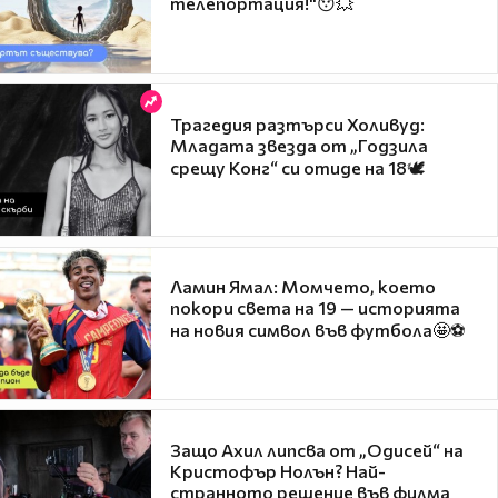
телепортация!"😯💥
Трагедия разтърси Холивуд:
Младата звезда от „Годзила
срещу Конг“ си отиде на 18🕊️
Ламин Ямал: Момчето, което
покори света на 19 — историята
на новия символ във футбола🤩⚽
Защо Ахил липсва от „Одисей“ на
Кристофър Нолън? Най-
странното решение във филма