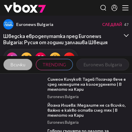
Member of
👾
Euronews Bulgaria
СЛЕДВАЙ
47
Шведска евродепутатка пред Euronews
Bulgaria: Русия от години заплашва Швеция
Всички
TRENDING
Euronews Bulgaria
11:23
Симеон Кичуков: Тадей Погачар вече е
сред легендите на колоезденето | В
темпото на Кари
Euronews Bulgaria
14:33
Йоана Илиева: Медалите не са всичко,
важно е какво остава след тях | В
темпото на Кари
Euronews Bulgaria
16:28
Говори съдията по делото за