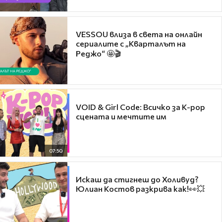
VESSOU влиза в света на онлайн
сериалите с „Кварталът на
Реджо“ 🤩🎬
VOID & Girl Code: Всичко за K-pop
сцената и мечтите им
07:50
Искаш да стигнеш до Холивуд?
Юлиан Костов разкрива как!👀💥