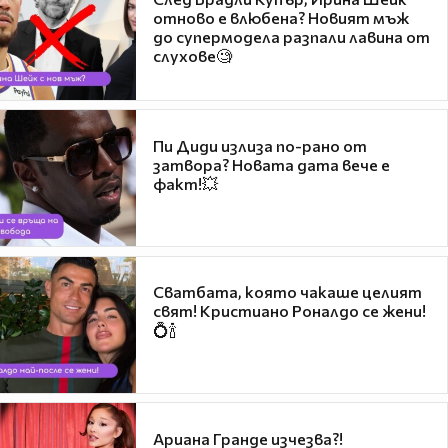
отново е влюбена? Новият мъж
до супермодела разпали лавина от
слухове🧐
Пи Диди излиза по-рано от
затвора? Новата дата вече е
факт!💥
Сватбата, която чакаше целият
свят! Кристиано Роналдо се жени!
💍🍾
Ариана Гранде изчезва?!