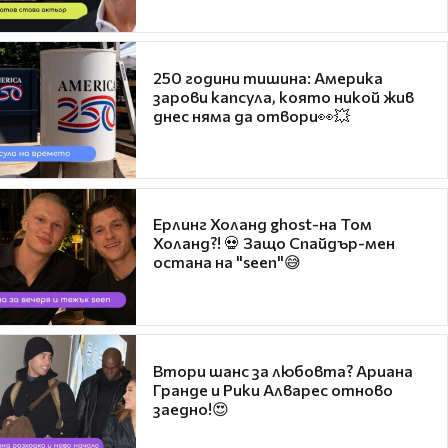
250 години тишина: Америка
зарови капсула, която никой жив
днес няма да отвори👀💥
Ерлинг Холанд ghost-на Том
Холанд?! 💀 Защо Спайдър-мен
остана на "seen"😅
Втори шанс за любовта? Ариана
Гранде и Рики Алварес отново
заедно!😍