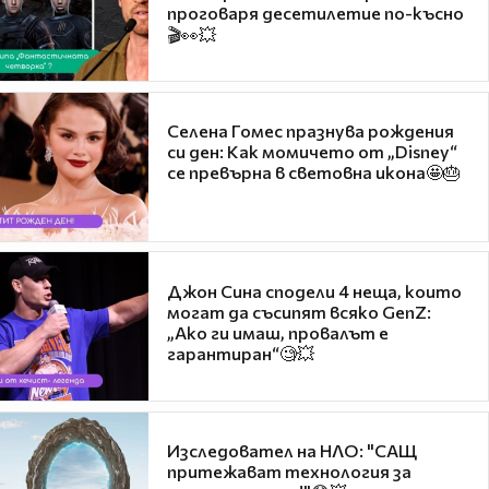
проговаря десетилетие по-късно
🎬👀💥
Селена Гомес празнува рождения
си ден: Как момичето от „Disney“
се превърна в световна икона🤩🎂
Джон Сина сподели 4 неща, които
могат да съсипят всяко GenZ:
„Ако ги имаш, провалът е
гарантиран“🧐💥
Изследовател на НЛО: "САЩ
притежават технология за