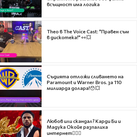
всъщност има логика
Theo в The Voice Cast: "Правен съм
в дискотека!" 👀💥
Съдията отложи сливането на
Paramount и Warner Bros. за 110
милиарда долара!😯💥
Любов или скандал? Карди Би и
Мадука Окойе разпалиха
интернет❤️‍🔥🔥