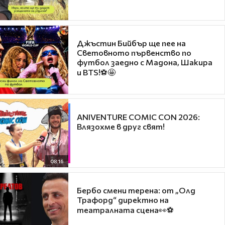
Джъстин Бийбър ще пее на
Световното първенство по
футбол заедно с Мадона, Шакира
и BTS!⚽🤩
ANIVENTURE COMIC CON 2026:
Влязохме в друг свят!
08:16
Бербо смени терена: от „Олд
Трафорд“ директно на
театралната сцена👀⚽