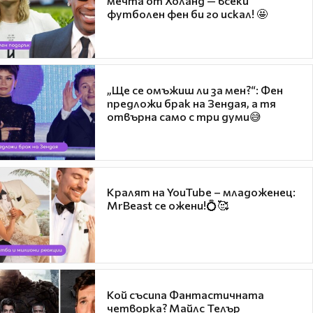
мечта от Холанд — всеки
футболен фен би го искал! 🤩
„Ще се омъжиш ли за мен?“: Фен
предложи брак на Зендая, а тя
отвърна само с три думи😅
Кралят на YouTube – младоженец:
MrBeast се ожени!💍🥰
Кой съсипа Фантастичната
четворка? Майлс Телър