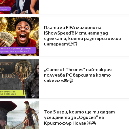
Плати ли FIFA милиони на
IShowSpeed?! Истината зад
сделката, която разтърси целия
интернет🤑💥
„Game of Thrones“ най-накрая
получава PC версията която
чакахме🎮🤩
Топ 5 игри, които ще ти дадат
усещането за „Одисея“ на
Кристофър Нолан🤩🎮