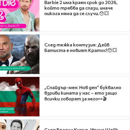
Barbie 2 има краен срок до 2026,
който трябва да спази, иначе
никога няма да се случи.😯💥
След тежка контузия: Дейв
Батиста е новият Кратос!😯💥
„Спайдър-мен: Нов ден“ буквално
взриви кината у нас – ето защо
всички говорят за него👀🎬
След Брадли Купър, Ирина Шейк