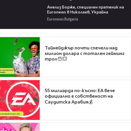
02:12
Анелиз Борже, специален пратеник на
Euronews в Николаев, Украйна
Euronews Bulgaria
Тийнейджър почти спечели над
милион долара с тотален гейминг
трол😯💥
55 милиарда по-късно: EA вече
официално е собственост на
Саудитска Арабия💰