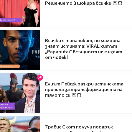
Решението ѝ шокира всички!😯💥
Всички я тананикат, но малцина
знаят истината: VIRAL хитът
„Papaoutai“ всъщност не е изпят
от човек!
Елиът Пейдж разкри истинската
причина за трансформацията на
тялото си!😯💥
Травис Скот получи подарък