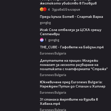
жестокото убийство в Пловдив
4
Здравей България
05:30
Преди кръга: Ботев - Спартак Варна
gongbg
01:02
Исак Соле отбеляза за ЦСКА срещу
Септември
1
gongbg
01:55
THE_CUBE - Гафовете на Байдън.mp4
Euronews Bulgaria
03:31
Депутатите на прицел: Младежи
помагат за лесното разбиране на
политиката с платформата “Стража”
Euronews Bulgaria
01:36
Юкневичене пред Euronews Bulgaria:
Нареждем Путин до Сталин и Хитлер
Euronews Bulgaria
01:18
31 станаха жертвите на взрива в
Хавана.mp4
Euronews Bulgaria