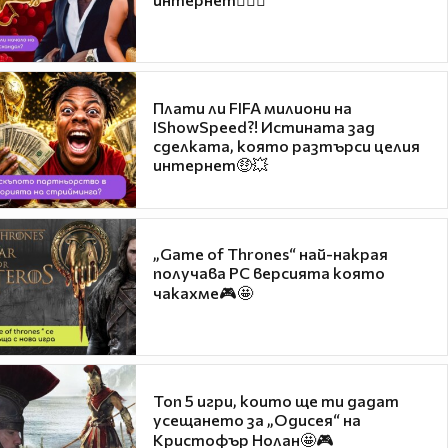
Плати ли FIFA милиони на
IShowSpeed?! Истината зад
сделката, която разтърси целия
интернет🤑💥
„Game of Thrones“ най-накрая
получава PC версията която
чакахме🎮🤩
Топ 5 игри, които ще ти дадат
усещането за „Одисея“ на
Кристофър Нолан🤩🎮