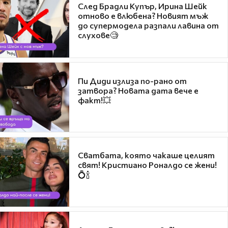
След Брадли Купър, Ирина Шейк
отново е влюбена? Новият мъж
до супермодела разпали лавина от
слухове🧐
Пи Диди излиза по-рано от
затвора? Новата дата вече е
факт!💥
Сватбата, която чакаше целият
свят! Кристиано Роналдо се жени!
💍🍾