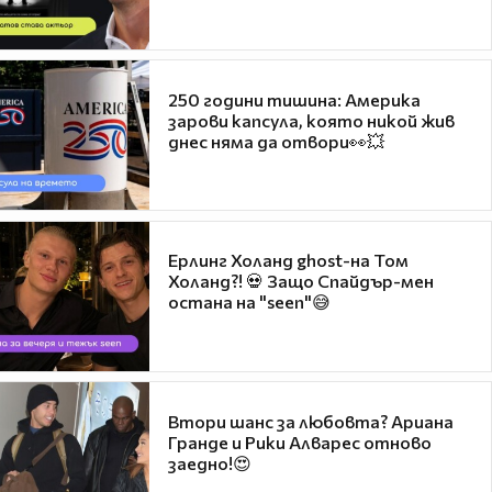
250 години тишина: Америка
зарови капсула, която никой жив
днес няма да отвори👀💥
Ерлинг Холанд ghost-на Том
Холанд?! 💀 Защо Спайдър-мен
остана на "seen"😅
Втори шанс за любовта? Ариана
Гранде и Рики Алварес отново
заедно!😍