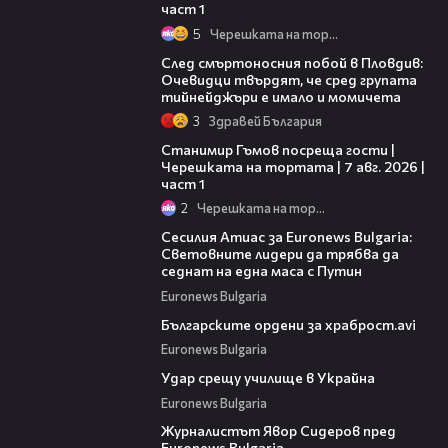
част 1
5
Черешката на тортата
09:32
След смъртоносния побой в Пловдив:
Очевидци твърдят, че сред групата
тийнейджъри е имало и момичета
3
Здравей България
16:22
Станимир Гъмов посреща гости |
Черешката на тортата | 7 авг. 2026 |
част 1
2
Черешката на тортата
12:02
Сесилия Атиас за Euronews Bulgaria:
Световните лидери да трябва да
седнат на една маса с Путин
Euronews Bulgaria
02:39
Българските ордени за храброст.avi
Euronews Bulgaria
01:10
Удар срещу училище в Украйна
Euronews Bulgaria
11:32
Журналистът Явор Сидеров пред
Euronews Bulgaria