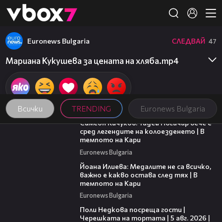
Member of
👾
Euronews Bulgaria
СЛЕДВАЙ
47
Мариана Кукушева за цената на хляба.mp4
Всички
TRENDING
Euronews Bulgaria
11:23
Симеон Кичуков: Тадей Погачар вече е
сред легендите на колоезденето | В
темпото на Кари
Euronews Bulgaria
14:33
Йоана Илиева: Медалите не са всичко,
важно е какво остава след тях | В
темпото на Кари
Euronews Bulgaria
19:25
Поли Недкова посреща гости |
Черешката на тортата | 5 авг. 2026 |