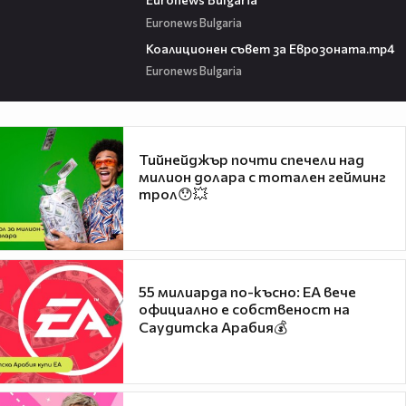
Euronews Bulgaria
01:41
Коалиционен съвет за Еврозоната.mp4
Euronews Bulgaria
Тийнейджър почти спечели над
милион долара с тотален гейминг
трол😯💥
55 милиарда по-късно: EA вече
официално е собственост на
Саудитска Арабия💰