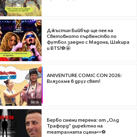
Джъстин Бийбър ще пее на
Световното първенство по
футбол заедно с Мадона, Шакира
и BTS!⚽🤩
ANIVENTURE COMIC CON 2026:
Влязохме в друг свят!
08:16
Бербо смени терена: от „Олд
Трафорд“ директно на
театралната сцена👀⚽