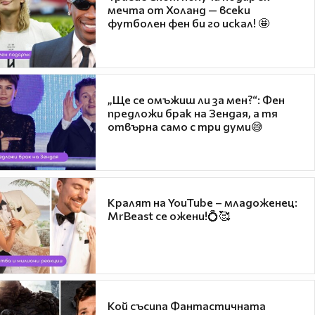
мечта от Холанд — всеки
футболен фен би го искал! 🤩
„Ще се омъжиш ли за мен?“: Фен
предложи брак на Зендая, а тя
отвърна само с три думи😅
Кралят на YouTube – младоженец:
MrBeast се ожени!💍🥰
Кой съсипа Фантастичната