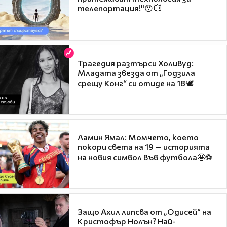
телепортация!"😯💥
Трагедия разтърси Холивуд:
Младата звезда от „Годзила
срещу Конг“ си отиде на 18🕊️
Ламин Ямал: Момчето, което
покори света на 19 — историята
на новия символ във футбола🤩⚽
Защо Ахил липсва от „Одисей“ на
Кристофър Нолън? Най-