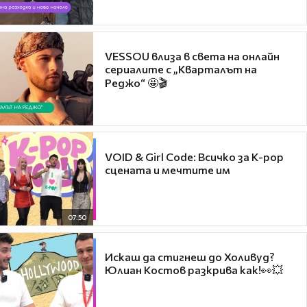
VESSOU влиза в света на онлайн
сериалите с „Кварталът на
Реджо“ 🤩🎬
VOID & Girl Code: Всичко за K-pop
сцената и мечтите им
07:50
Искаш да стигнеш до Холивуд?
Юлиан Костов разкрива как!👀💥