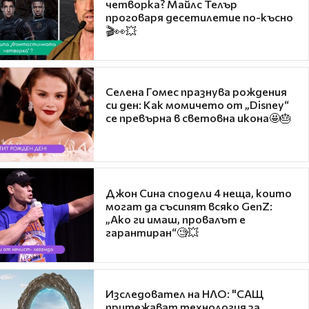
четворка? Майлс Телър
проговаря десетилетие по-късно
🎬👀💥
Селена Гомес празнува рождения
си ден: Как момичето от „Disney“
се превърна в световна икона🤩🎂
Джон Сина сподели 4 неща, които
могат да съсипят всяко GenZ:
„Ако ги имаш, провалът е
гарантиран“🧐💥
Изследовател на НЛО: "САЩ
притежават технология за