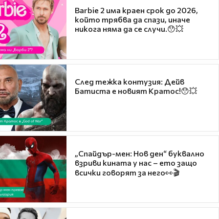
Barbie 2 има краен срок до 2026,
който трябва да спази, иначе
никога няма да се случи.😯💥
След тежка контузия: Дейв
Батиста е новият Кратос!😯💥
„Спайдър-мен: Нов ден“ буквално
взриви кината у нас – ето защо
всички говорят за него👀🎬