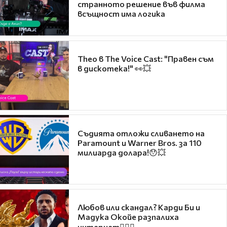
странното решение във филма
всъщност има логика
Theo в The Voice Cast: "Правен съм
в дискотека!" 👀💥
Съдията отложи сливането на
Paramount и Warner Bros. за 110
милиарда долара!😯💥
Любов или скандал? Карди Би и
Мадука Окойе разпалиха
интернет❤️‍🔥🔥